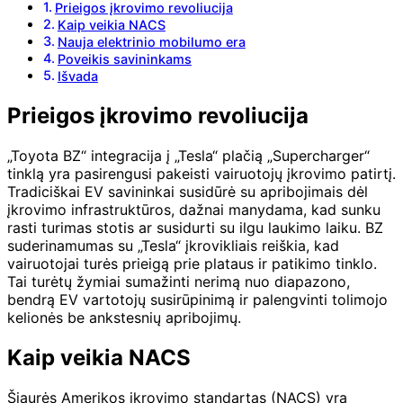
Prieigos įkrovimo revoliucija
Kaip veikia NACS
Nauja elektrinio mobilumo era
Poveikis savininkams
Išvada
Prieigos įkrovimo revoliucija
„Toyota BZ“ integracija į „Tesla“ plačią „Supercharger“
tinklą yra pasirengusi pakeisti vairuotojų įkrovimo patirtį.
Tradiciškai EV savininkai susidūrė su apribojimais dėl
įkrovimo infrastruktūros, dažnai manydama, kad sunku
rasti turimas stotis ar susidurti su ilgu laukimo laiku. BZ
suderinamumas su „Tesla“ įkrovikliais reiškia, kad
vairuotojai turės prieigą prie plataus ir patikimo tinklo.
Tai turėtų žymiai sumažinti nerimą nuo diapazono,
bendrą EV vartotojų susirūpinimą ir palengvinti tolimojo
kelionės be ankstesnių apribojimų.
Kaip veikia NACS
Šiaurės Amerikos įkrovimo standartas (NACS) yra