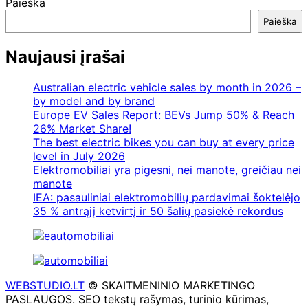
Paieška
Paieška
Naujausi įrašai
Australian electric vehicle sales by month in 2026 –
by model and by brand
Europe EV Sales Report: BEVs Jump 50% & Reach
26% Market Share!
The best electric bikes you can buy at every price
level in July 2026
Elektromobiliai yra pigesni, nei manote, greičiau nei
manote
IEA: pasauliniai elektromobilių pardavimai šoktelėjo
35 % antrąjį ketvirtį ir 50 šalių pasiekė rekordus
WEBSTUDIO.LT
© SKAITMENINIO MARKETINGO
PASLAUGOS. SEO tekstų rašymas, turinio kūrimas,