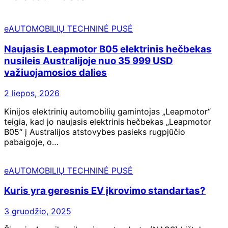
eAUTOMOBILIŲ TECHNINĖ PUSĖ
Naujasis Leapmotor B05 elektrinis hečbekas
nusileis Australijoje nuo 35 999 USD
važiuojamosios dalies
2 liepos, 2026
Kinijos elektrinių automobilių gamintojas „Leapmotor“
teigia, kad jo naujasis elektrinis hečbekas „Leapmotor
B05“ į Australijos atstovybes pasieks rugpjūčio
pabaigoje, o…
eAUTOMOBILIŲ TECHNINĖ PUSĖ
Kuris yra geresnis EV įkrovimo standartas?
3 gruodžio, 2025