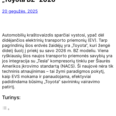
20 gegužės, 2025
Automobilių kraštovaizdis sparčiai vystosi, ypač dėl
didėjančios elektrinių transporto priemonių (EV). Tarp
pagrindinių šios erdvės žaidėjų yra „Toyota“, kuri žengė
didelį šuolį į priekį su savo 2026 m. BZ modeliu. Viena
ryškiausių šios naujos transporto priemonės savybių yra
jos integracija su „Tesla“ kompresorių tinklu per Šiaurės
Amerikos įkrovimo standartą (NACS). Ši naujovė nėra tik
techninis atnaujinimas – tai žymi paradigmos pokytį,
kaip EVS mokama ir panaudojama, efektyviai
padidindama būsimų „Toyota“ savininkų vairavimo
patirtį.
Turinys: