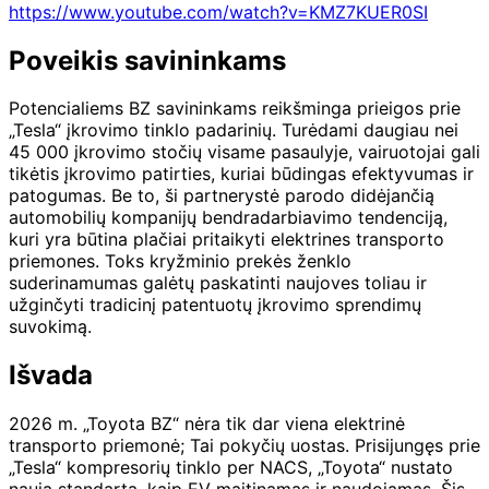
https://www.youtube.com/watch?v=KMZ7KUER0SI
Poveikis savininkams
Potencialiems BZ savininkams reikšminga prieigos prie
„Tesla“ įkrovimo tinklo padarinių. Turėdami daugiau nei
45 000 įkrovimo stočių visame pasaulyje, vairuotojai gali
tikėtis įkrovimo patirties, kuriai būdingas efektyvumas ir
patogumas. Be to, ši partnerystė parodo didėjančią
automobilių kompanijų bendradarbiavimo tendenciją,
kuri yra būtina plačiai pritaikyti elektrines transporto
priemones. Toks kryžminio prekės ženklo
suderinamumas galėtų paskatinti naujoves toliau ir
užginčyti tradicinį patentuotų įkrovimo sprendimų
suvokimą.
Išvada
2026 m. „Toyota BZ“ nėra tik dar viena elektrinė
transporto priemonė; Tai pokyčių uostas. Prisijungęs prie
„Tesla“ kompresorių tinklo per NACS, „Toyota“ nustato