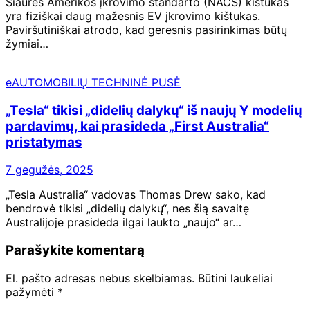
Šiaurės Amerikos įkrovimo standarto (NACS) kištukas
yra fiziškai daug mažesnis EV įkrovimo kištukas.
Paviršutiniškai atrodo, kad geresnis pasirinkimas būtų
žymiai…
eAUTOMOBILIŲ TECHNINĖ PUSĖ
„Tesla“ tikisi „didelių dalykų“ iš naujų Y modelių
pardavimų, kai prasideda „First Australia“
pristatymas
7 gegužės, 2025
„Tesla Australia“ vadovas Thomas Drew sako, kad
bendrovė tikisi „didelių dalykų“, nes šią savaitę
Australijoje prasideda ilgai laukto „naujo“ ar…
Parašykite komentarą
El. pašto adresas nebus skelbiamas.
Būtini laukeliai
pažymėti
*