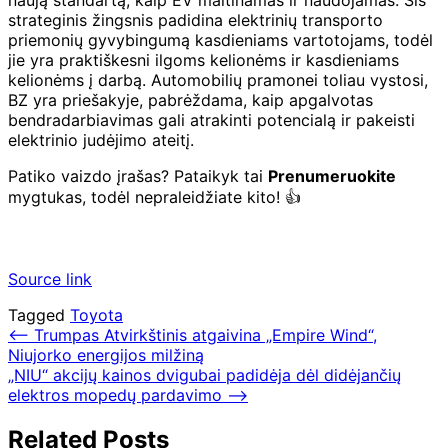
naują standartą, kaip EV maitinamas ir naudojamas. Šis
strateginis žingsnis padidina elektrinių transporto
priemonių gyvybingumą kasdieniams vartotojams, todėl
jie yra praktiškesni ilgoms kelionėms ir kasdieniams
kelionėms į darbą. Automobilių pramonei toliau vystosi,
BZ yra priešakyje, pabrėždama, kaip apgalvotas
bendradarbiavimas gali atrakinti potencialą ir pakeisti
elektrinio judėjimo ateitį.
Patiko vaizdo įrašas? Pataikyk tai
Prenumeruokite
mygtukas, todėl nepraleidžiate kito! 👍
Source link
Tagged
Toyota
Navigacija
⟵
Trumpas Atvirkštinis atgaivina „Empire Wind“,
Niujorko energijos milžiną
tarp
„NIU“ akcijų kainos dvigubai padidėja dėl didėjančių
įrašų
elektros mopedų pardavimo
⟶
Related Posts