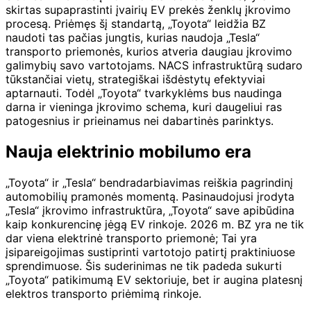
skirtas supaprastinti įvairių EV prekės ženklų įkrovimo
procesą. Priėmęs šį standartą, „Toyota“ leidžia BZ
naudoti tas pačias jungtis, kurias naudoja „Tesla“
transporto priemonės, kurios atveria daugiau įkrovimo
galimybių savo vartotojams. NACS infrastruktūrą sudaro
tūkstančiai vietų, strategiškai išdėstytų efektyviai
aptarnauti. Todėl „Toyota“ tvarkyklėms bus naudinga
darna ir vieninga įkrovimo schema, kuri daugeliui ras
patogesnius ir prieinamus nei dabartinės parinktys.
Nauja elektrinio mobilumo era
„Toyota“ ir „Tesla“ bendradarbiavimas reiškia pagrindinį
automobilių pramonės momentą. Pasinaudojusi įrodyta
„Tesla“ įkrovimo infrastruktūra, „Toyota“ save apibūdina
kaip konkurencinę jėgą EV rinkoje. 2026 m. BZ yra ne tik
dar viena elektrinė transporto priemonė; Tai yra
įsipareigojimas sustiprinti vartotojo patirtį praktiniuose
sprendimuose. Šis suderinimas ne tik padeda sukurti
„Toyota“ patikimumą EV sektoriuje, bet ir augina platesnį
elektros transporto priėmimą rinkoje.