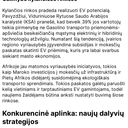
Kylančios rinkos pradeda realizuoti EV potencialą.
Pavyzdžiui, Viduriniuose Rytuose Saudo Arabijos
karalystė (KSA) pranešė, kad beveik 39% jos vartotojų
teikia pirmenybę ne Gasolino transporto priemonėms-
apšviečia besikeičiančią mąstymą elektrinių ir hibridinių
technologijų atžvilgiu. Numatant šią tendenciją, įvairios
regiono vyriausybės įgyvendina subsidijas ir mokesčių
paskatas skatinti EV priėmimą, kuris yra labai svarbus
siekiant masto ekonomijos.
Afrikoje jau matomos vyriausybės iniciatyvos, tokios
kaip Maroko investicijos į mokesčių už infrastruktūrą ir
Pietų Afrikos didėjantį susidomėjimą ekologiškais
transporto sprendimais. Tokios paskatos galėtų paruošti
kelią vietiniams ir tarptautiniams EV gamintojams, todėl
naujiems žaidėjams būtina anksti nustatyti buvimą šiose
rinkose.
Konkurencinė aplinka: naujų dalyvių
strategijos