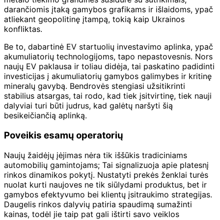
darančiomis įtaką gamybos grafikams ir išlaidoms, ypač
atliekant geopolitinę įtampą, tokią kaip Ukrainos
konfliktas.
Be to, dabartinė EV startuolių investavimo aplinka, ypač
akumuliatorių technologijoms, tapo nepastovesnis. Nors
naujų EV paklausa ir toliau didėja, tai paskatino padidinti
investicijas į akumuliatorių gamybos galimybes ir kritinę
mineralų gavybą. Bendrovės stengiasi užsitikrinti
stabilius atsargas, tai rodo, kad tiek įsitvirtinę, tiek nauji
dalyviai turi būti judrus, kad galėtų naršyti šią
besikeičiančią aplinką.
Poveikis esamų operatorių
Naujų žaidėjų įėjimas nėra tik iššūkis tradiciniams
automobilių gamintojams; Tai signalizuoja apie platesnį
rinkos dinamikos pokytį. Nustatyti prekės ženklai turės
nuolat kurti naujoves ne tik siūlydami produktus, bet ir
gamybos efektyvumo bei klientų įsitraukimo strategijas.
Daugelis rinkos dalyvių patiria spaudimą sumažinti
kainas, todėl jie taip pat gali ištirti savo veiklos