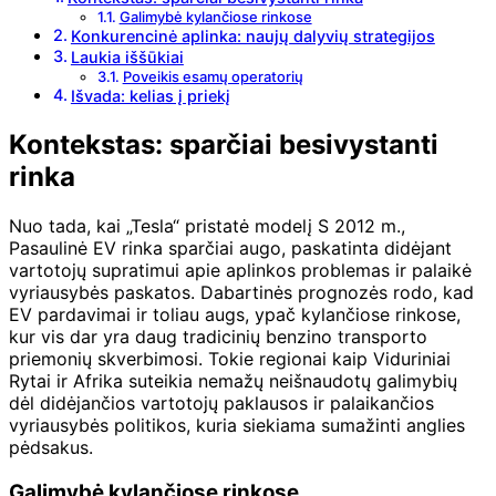
Galimybė kylančiose rinkose
Konkurencinė aplinka: naujų dalyvių strategijos
Laukia iššūkiai
Poveikis esamų operatorių
Išvada: kelias į priekį
Kontekstas: sparčiai besivystanti
rinka
Nuo tada, kai „Tesla“ pristatė modelį S 2012 m.,
Pasaulinė EV rinka sparčiai augo, paskatinta didėjant
vartotojų supratimui apie aplinkos problemas ir palaikė
vyriausybės paskatos. Dabartinės prognozės rodo, kad
EV pardavimai ir toliau augs, ypač kylančiose rinkose,
kur vis dar yra daug tradicinių benzino transporto
priemonių skverbimosi. Tokie regionai kaip Viduriniai
Rytai ir Afrika suteikia nemažų neišnaudotų galimybių
dėl didėjančios vartotojų paklausos ir palaikančios
vyriausybės politikos, kuria siekiama sumažinti anglies
pėdsakus.
Galimybė kylančiose rinkose