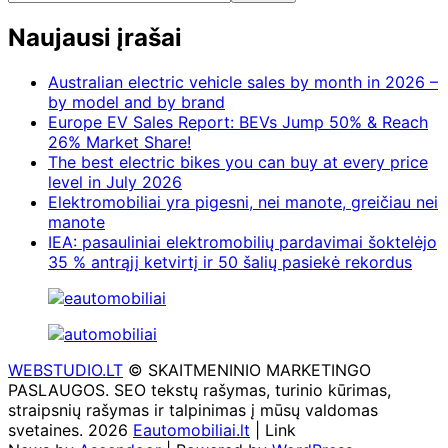
Naujausi įrašai
Australian electric vehicle sales by month in 2026 –
by model and by brand
Europe EV Sales Report: BEVs Jump 50% & Reach
26% Market Share!
The best electric bikes you can buy at every price
level in July 2026
Elektromobiliai yra pigesni, nei manote, greičiau nei
manote
IEA: pasauliniai elektromobilių pardavimai šoktelėjo
35 % antrąjį ketvirtį ir 50 šalių pasiekė rekordus
WEBSTUDIO.LT
© SKAITMENINIO MARKETINGO
PASLAUGOS. SEO tekstų rašymas, turinio kūrimas,
straipsnių rašymas ir talpinimas į mūsų valdomas
svetaines. 2026
Eautomobiliai.lt
| Link