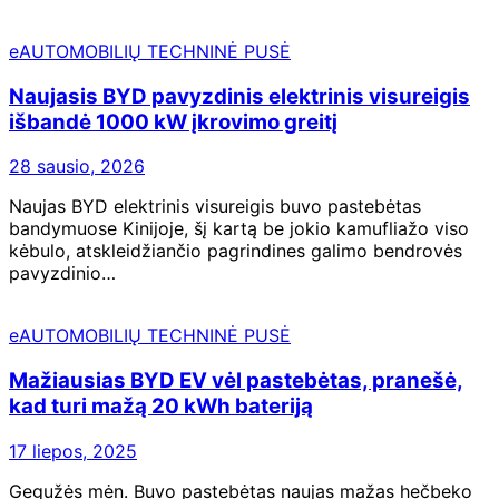
eAUTOMOBILIŲ TECHNINĖ PUSĖ
Naujasis BYD pavyzdinis elektrinis visureigis
išbandė 1000 kW įkrovimo greitį
28 sausio, 2026
Naujas BYD elektrinis visureigis buvo pastebėtas
bandymuose Kinijoje, šį kartą be jokio kamufliažo viso
kėbulo, atskleidžiančio pagrindines galimo bendrovės
pavyzdinio…
eAUTOMOBILIŲ TECHNINĖ PUSĖ
Mažiausias BYD EV vėl pastebėtas, pranešė,
kad turi mažą 20 kWh bateriją
17 liepos, 2025
Gegužės mėn. Buvo pastebėtas naujas mažas hečbeko