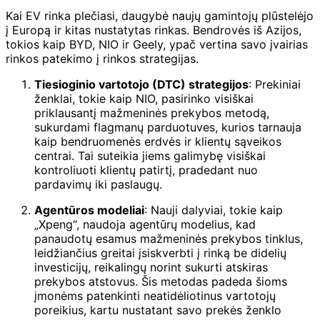
Kai EV rinka plečiasi, daugybė naujų gamintojų plūstelėjo
į Europą ir kitas nustatytas rinkas. Bendrovės iš Azijos,
tokios kaip BYD, NIO ir Geely, ypač vertina savo įvairias
rinkos patekimo į rinkos strategijas.
Tiesioginio vartotojo (DTC) strategijos
: Prekiniai
ženklai, tokie kaip NIO, pasirinko visiškai
priklausantį mažmeninės prekybos metodą,
sukurdami flagmanų parduotuves, kurios tarnauja
kaip bendruomenės erdvės ir klientų sąveikos
centrai. Tai suteikia jiems galimybę visiškai
kontroliuoti klientų patirtį, pradedant nuo
pardavimų iki paslaugų.
Agentūros modeliai
: Nauji dalyviai, tokie kaip
„Xpeng“, naudoja agentūrų modelius, kad
panaudotų esamus mažmeninės prekybos tinklus,
leidžiančius greitai įsiskverbti į rinką be didelių
investicijų, reikalingų norint sukurti atskiras
prekybos atstovus. Šis metodas padeda šioms
įmonėms patenkinti neatidėliotinus vartotojų
poreikius, kartu nustatant savo prekės ženklo