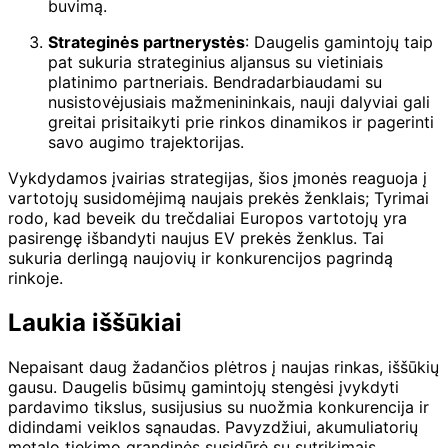
buvimą.
Strateginės partnerystės
: Daugelis gamintojų taip
pat sukuria strateginius aljansus su vietiniais
platinimo partneriais. Bendradarbiaudami su
nusistovėjusiais mažmenininkais, nauji dalyviai gali
greitai prisitaikyti prie rinkos dinamikos ir pagerinti
savo augimo trajektorijas.
Vykdydamos įvairias strategijas, šios įmonės reaguoja į
vartotojų susidomėjimą naujais prekės ženklais; Tyrimai
rodo, kad beveik du trečdaliai Europos vartotojų yra
pasirengę išbandyti naujus EV prekės ženklus. Tai
sukuria derlingą naujovių ir konkurencijos pagrindą
rinkoje.
Laukia iššūkiai
Nepaisant daug žadančios plėtros į naujas rinkas, iššūkių
gausu. Daugelis būsimų gamintojų stengėsi įvykdyti
pardavimo tikslus, susijusius su nuožmia konkurencija ir
didindami veiklos sąnaudas. Pavyzdžiui, akumuliatorių
metalo tiekimo grandinės susidūrė su sutrikimais,