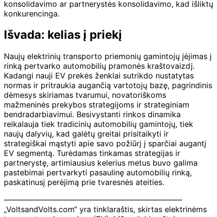
konsolidavimo ar partnerystės konsolidavimo, kad išliktų
konkurencinga.
Išvada: kelias į priekį
Naujų elektrinių transporto priemonių gamintojų įėjimas į
rinką pertvarko automobilių pramonės kraštovaizdį.
Kadangi nauji EV prekės ženklai sutrikdo nustatytas
normas ir pritraukia augančią vartotojų bazę, pagrindinis
dėmesys skiriamas tvarumui, novatoriškoms
mažmeninės prekybos strategijoms ir strateginiam
bendradarbiavimui. Besivystanti rinkos dinamika
reikalauja tiek tradicinių automobilių gamintojų, tiek
naujų dalyvių, kad galėtų greitai prisitaikyti ir
strategiškai mąstyti apie savo požiūrį į sparčiai augantį
EV segmentą. Turėdamas tinkamas strategijas ir
partnerystę, artimiausius kelerius metus buvo galima
pastebimai pertvarkyti pasaulinę automobilių rinką,
paskatinusį perėjimą prie tvaresnės ateities.
———————————————————————
„VoltsandVolts.com“ yra tinklaraštis, skirtas elektrinėms