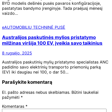
BYD modelis dešinės pusės pavaros konfigūracijoje,
pastatytas bandymo įrenginyje. Tada praėjusį mėnesį
vaizdo…
eAUTOMOBILIŲ TECHNINĖ PUSĖ
Australijos paskutinės mylios pristatymo
milžinas viršija 100 EV, įveikia savo taikinius
8 rugsėjo, 2025
Australijos paskutinių mylių pristatymo specialistas ANC
padidino savo elektrinių transporto priemonių parką
(EV) iki daugiau nei 100, o dar 50…
Parašykite komentarą
El. pašto adresas nebus skelbiamas.
Būtini laukeliai
pažymėti
*
Komentaras
*