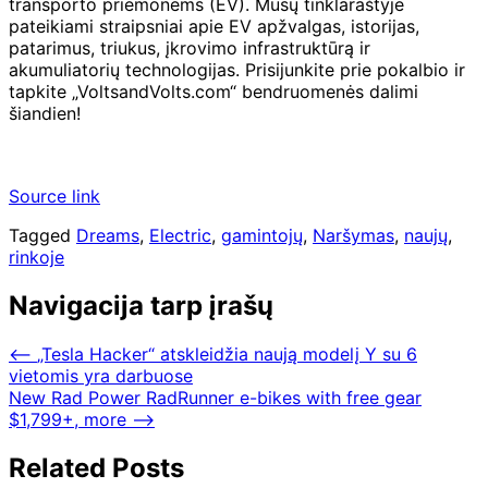
transporto priemonėms (EV). Mūsų tinklaraštyje
pateikiami straipsniai apie EV apžvalgas, istorijas,
patarimus, triukus, įkrovimo infrastruktūrą ir
akumuliatorių technologijas. Prisijunkite prie pokalbio ir
tapkite „VoltsandVolts.com“ bendruomenės dalimi
šiandien!
Source link
Tagged
Dreams
,
Electric
,
gamintojų
,
Naršymas
,
naujų
,
rinkoje
Navigacija tarp įrašų
⟵
„Tesla Hacker“ atskleidžia naują modelį Y su 6
vietomis yra darbuose
New Rad Power RadRunner e-bikes with free gear
$1,799+, more
⟶
Related Posts