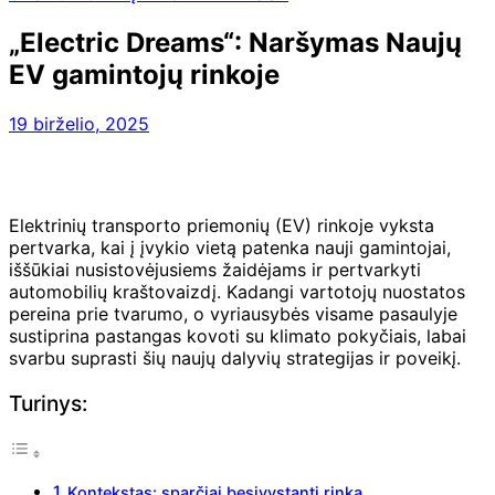
„Electric Dreams“: Naršymas Naujų
EV gamintojų rinkoje
19 birželio, 2025
Elektrinių transporto priemonių (EV) rinkoje vyksta
pertvarka, kai į įvykio vietą patenka nauji gamintojai,
iššūkiai nusistovėjusiems žaidėjams ir pertvarkyti
automobilių kraštovaizdį. Kadangi vartotojų nuostatos
pereina prie tvarumo, o vyriausybės visame pasaulyje
sustiprina pastangas kovoti su klimato pokyčiais, labai
svarbu suprasti šių naujų dalyvių strategijas ir poveikį.
Turinys:
Kontekstas: sparčiai besivystanti rinka