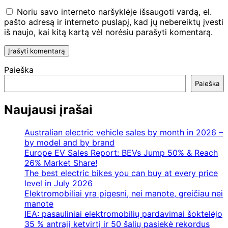
Noriu savo interneto naršyklėje išsaugoti vardą, el.
pašto adresą ir interneto puslapį, kad jų nebereiktų įvesti
iš naujo, kai kitą kartą vėl norėsiu parašyti komentarą.
Paieška
Paieška
Naujausi įrašai
Australian electric vehicle sales by month in 2026 –
by model and by brand
Europe EV Sales Report: BEVs Jump 50% & Reach
26% Market Share!
The best electric bikes you can buy at every price
level in July 2026
Elektromobiliai yra pigesni, nei manote, greičiau nei
manote
IEA: pasauliniai elektromobilių pardavimai šoktelėjo
35 % antrąjį ketvirtį ir 50 šalių pasiekė rekordus