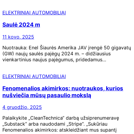
ELEKTRINIAI AUTOMOBILIAI
Saulė 2024 m
11 kovo, 2025
Nuotrauka: Enel Šiaurės Amerika JAV įrengė 50 gigavatų
(GW) naujų saulės pajėgų 2024 m. – didžiausius
vienkartinius naujus pajėgumus, pridedamus…
ELEKTRINIAI AUTOMOBILIAI
Fenomenalios akimirkos: nuotraukos, kurios
nušviečia mūsų pasaulio mokslą
4 gruodžio, 2025
Palaikykite „CleanTechnica“ darbą užsiprenumeravę
„Substack“ arba naudodami „Stripe“. „Sukūriau
Fenomenalios akimirkos: atskleidžiant mus supantį