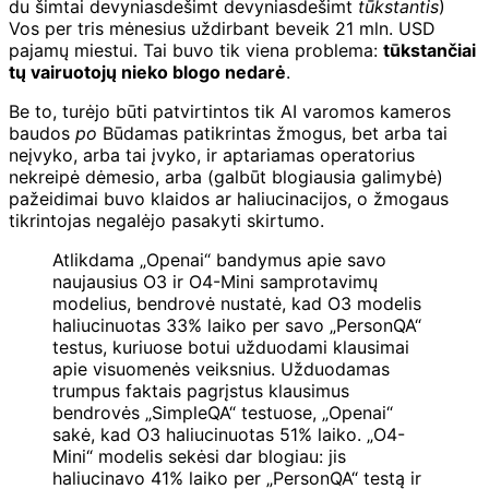
du šimtai devyniasdešimt devyniasdešimt
tūkstantis
)
Vos per tris mėnesius uždirbant beveik 21 mln. USD
pajamų miestui. Tai buvo tik viena problema:
tūkstančiai
tų vairuotojų nieko blogo nedarė
.
Be to, turėjo būti patvirtintos tik AI varomos kameros
baudos
po
Būdamas patikrintas žmogus, bet arba tai
neįvyko, arba tai įvyko, ir aptariamas operatorius
nekreipė dėmesio, arba (galbūt blogiausia galimybė)
pažeidimai buvo klaidos ar haliucinacijos, o žmogaus
tikrintojas negalėjo pasakyti skirtumo.
Atlikdama „Openai“ bandymus apie savo
naujausius O3 ir O4-Mini samprotavimų
modelius, bendrovė nustatė, kad O3 modelis
haliucinuotas 33% laiko per savo „PersonQA“
testus, kuriuose botui užduodami klausimai
apie visuomenės veiksnius. Užduodamas
trumpus faktais pagrįstus klausimus
bendrovės „SimpleQA“ testuose, „Openai“
sakė, kad O3 haliucinuotas 51% laiko. „O4-
Mini“ modelis sekėsi dar blogiau: jis
haliucinavo 41% laiko per „PersonQA“ testą ir