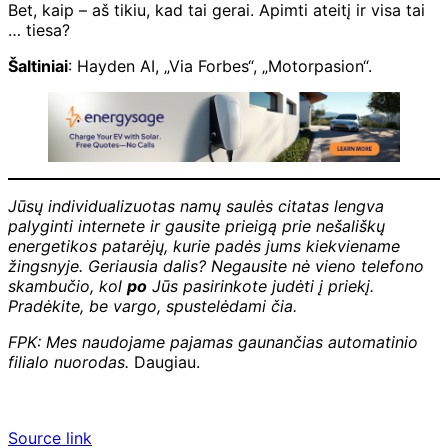
Bet, kaip – aš tikiu, kad tai gerai. Apimti ateitį ir visa tai
… tiesa?
Šaltiniai
: Hayden AI, „Via Forbes“, „Motorpasion“.
Jūsų individualizuotas namų saulės citatas lengva
palyginti internete ir gausite prieigą prie nešališkų
energetikos patarėjų, kurie padės jums kiekviename
žingsnyje. Geriausia dalis? Negausite nė vieno telefono
skambučio, kol
po
Jūs pasirinkote judėti į priekį.
Pradėkite, be vargo, spustelėdami čia.
FPK: Mes naudojame pajamas gaunančias automatinio
filialo nuorodas.
Daugiau.
Source link