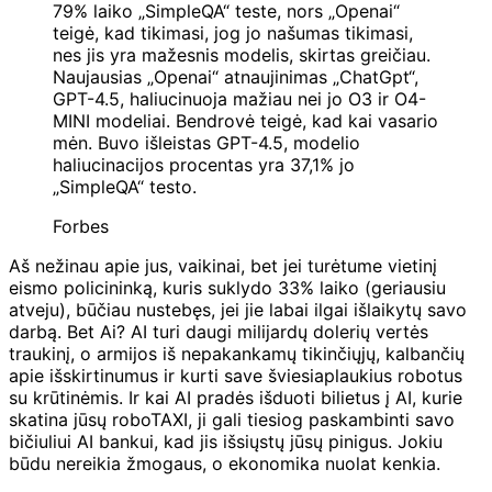
79% laiko „SimpleQA“ teste, nors „Openai“
teigė, kad tikimasi, jog jo našumas tikimasi,
nes jis yra mažesnis modelis, skirtas greičiau.
Naujausias „Openai“ atnaujinimas „ChatGpt“,
GPT-4.5, haliucinuoja mažiau nei jo O3 ir O4-
MINI modeliai. Bendrovė teigė, kad kai vasario
mėn. Buvo išleistas GPT-4.5, modelio
haliucinacijos procentas yra 37,1% jo
„SimpleQA“ testo.
Forbes
Aš nežinau apie jus, vaikinai, bet jei turėtume vietinį
eismo policininką, kuris suklydo 33% laiko (geriausiu
atveju), būčiau nustebęs, jei jie labai ilgai išlaikytų savo
darbą. Bet Ai? AI turi daugi milijardų dolerių vertės
traukinį, o armijos iš nepakankamų tikinčiųjų, kalbančių
apie išskirtinumus ir kurti save šviesiaplaukius robotus
su krūtinėmis. Ir kai AI pradės išduoti bilietus į AI, kurie
skatina jūsų roboTAXI, ji gali tiesiog paskambinti savo
bičiuliui AI bankui, kad jis išsiųstų jūsų pinigus. Jokiu
būdu nereikia žmogaus, o ekonomika nuolat kenkia.