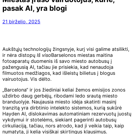
pasak AI, yra blogi
21 birželio, 2025
Aukštųjų technologijų žingsnyje, kurį visi galime atsilikti,
ir nėra distopų
Iš viso
Barselonos miestas maitina
fotoaparatų duomenis iš savo miesto autobusų į
pažengusią AI, tačiau jie prisiekia, kad nenaudoja
filmuotos medžiagos, kad išleistų bilietus į blogus
vairuotojus. Vis dėlto.
„Barcelona“ ir jos žiediniai keliai žemos emisijos zonos
uždirbo daug gerbėjų, ribodami ledo srautą miesto
branduolyje. Naujausia miesto idėja skatinti masinį
tranzitą yra dirbtinio intelekto sistemos, kurią sukūrė
Hayden AI, dislokavimas automatiniam rezervuotų juostų
vykdymui ir stotelėms, siekiant pagerinti autobusų
cirkuliaciją, tačiau, nors atrodo, kad ji veikia taip, kaip
numatyta, ji kelia visiškai skirtingus klausimus.