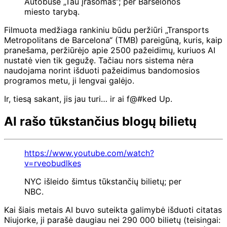
Autobuse „Tau įrašomas“; per Barselonos
miesto tarybą.
Filmuota medžiaga rankiniu būdu peržiūri „Transports
Metropolitans de Barcelona“ (TMB) pareigūną, kuris, kaip
pranešama, peržiūrėjo apie 2500 pažeidimų, kuriuos AI
nustatė vien tik gegužę. Tačiau nors sistema nėra
naudojama norint išduoti pažeidimus bandomosios
programos metu, ji lengvai galėjo.
Ir, tiesą sakant, jis jau turi… ir ai f@#ked Up.
AI rašo tūkstančius blogų bilietų
https://www.youtube.com/watch?
v=rveobudlkes
NYC išleido šimtus tūkstančių bilietų; per
NBC.
Kai šiais metais AI buvo suteikta galimybė išduoti citatas
Niujorke, ji parašė daugiau nei 290 000 bilietų (teisingai: