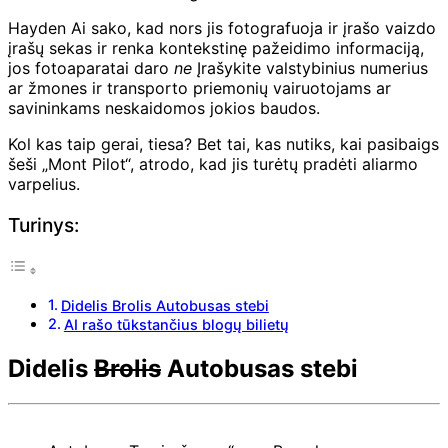
Hayden Ai sako, kad nors jis fotografuoja ir įrašo vaizdo
įrašų sekas ir renka kontekstinę pažeidimo informaciją,
jos fotoaparatai daro
ne
Įrašykite valstybinius numerius
ar žmones ir transporto priemonių vairuotojams ar
savininkams neskaidomos jokios baudos.
Kol kas taip gerai, tiesa? Bet tai, kas nutiks, kai pasibaigs
šeši „Mont Pilot“, atrodo, kad jis turėtų pradėti aliarmo
varpelius.
Turinys:
Didelis Brolis Autobusas stebi
AI rašo tūkstančius blogų bilietų
Didelis
Brolis
Autobusas stebi