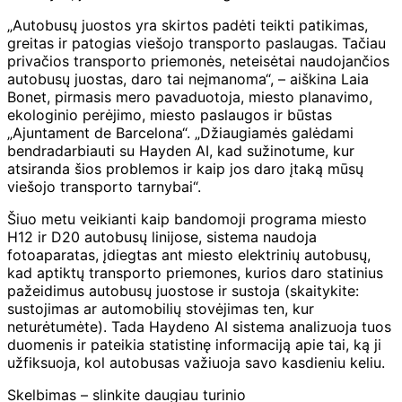
„Autobusų juostos yra skirtos padėti teikti patikimas,
greitas ir patogias viešojo transporto paslaugas. Tačiau
privačios transporto priemonės, neteisėtai naudojančios
autobusų juostas, daro tai neįmanoma“, – aiškina Laia
Bonet, pirmasis mero pavaduotoja, miesto planavimo,
ekologinio perėjimo, miesto paslaugos ir būstas
„Ajuntament de Barcelona“. „Džiaugiamės galėdami
bendradarbiauti su Hayden AI, kad sužinotume, kur
atsiranda šios problemos ir kaip jos daro įtaką mūsų
viešojo transporto tarnybai“.
Šiuo metu veikianti kaip bandomoji programa miesto
H12 ir D20 autobusų linijose, sistema naudoja
fotoaparatas, įdiegtas ant miesto elektrinių autobusų,
kad aptiktų transporto priemones, kurios daro statinius
pažeidimus autobusų juostose ir sustoja (skaitykite:
sustojimas ar automobilių stovėjimas ten, kur
neturėtumėte). Tada Haydeno AI sistema analizuoja tuos
duomenis ir pateikia statistinę informaciją apie tai, ką ji
užfiksuoja, kol autobusas važiuoja savo kasdieniu keliu.
Skelbimas – slinkite daugiau turinio