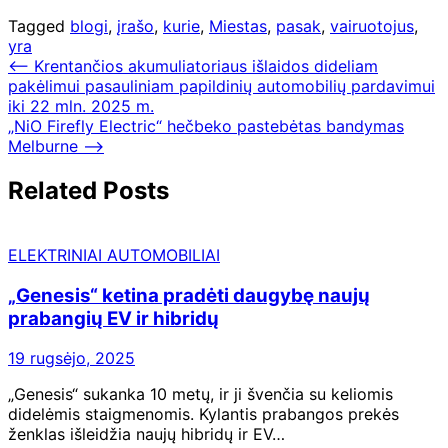
Tagged
blogi
,
įrašo
,
kurie
,
Miestas
,
pasak
,
vairuotojus
,
yra
Navigacija
⟵
Krentančios akumuliatoriaus išlaidos dideliam
pakėlimui pasauliniam papildinių automobilių pardavimui
tarp
iki 22 mln. 2025 m.
įrašų
„NiO Firefly Electric“ hečbeko pastebėtas bandymas
Melburne
⟶
Related Posts
ELEKTRINIAI AUTOMOBILIAI
„Genesis“ ketina pradėti daugybę naujų
prabangių EV ir hibridų
19 rugsėjo, 2025
„Genesis“ sukanka 10 metų, ir ji švenčia su keliomis
didelėmis staigmenomis. Kylantis prabangos prekės
ženklas išleidžia naujų hibridų ir EV…