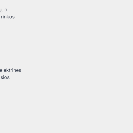
ų, o
 rinkos
elektrines
osios