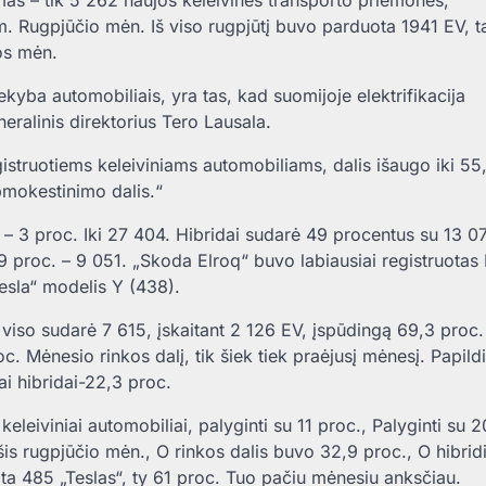
as – tik 5 262 naujos keleivinės transporto priemonės,
 m. Rugpjūčio mėn. Iš viso rugpjūtį buvo parduota 1941 EV, t
os mėn.
ekyba automobiliais, yra tas, kad suomijoje elektrifikacija
eralinis direktorius Tero Lausala.
registruotiems keleiviniams automobiliams, dalis išaugo iki 55
mokestinimo dalis.“
 – 3 proc. Iki 27 404. Hibridai sudarė 49 procentus su 13 0
,9 proc. – 9 051. „Skoda Elroq“ buvo labiausiai registruotas
Tesla“ modelis Y (438).
š viso sudarė 7 615, įskaitant 2 126 EV, įspūdingą 69,3 proc.
. Mėnesio rinkos dalį, tik šiek tiek praėjusį mėnesį. Papildi
ai hibridai-22,3 proc.
eleiviniai automobiliai, palyginti su 11 proc., Palyginti su 
is rugpjūčio mėn., O rinkos dalis buvo 32,9 proc., O hibridi
ota 485 „Teslas“, ty 61 proc. Tuo pačiu mėnesiu anksčiau.