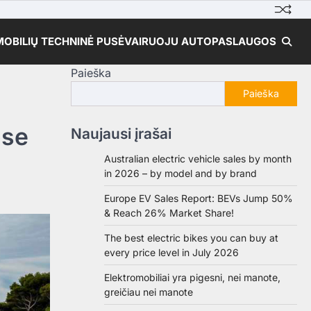
OBILIŲ TECHNINĖ PUSĖ
VAIRUOJU AUTO
PASLAUGOS
Paieška
Paieška
e ​​
Naujausi įrašai
Australian electric vehicle sales by month
in 2026 – by model and by brand
Europe EV Sales Report: BEVs Jump 50%
& Reach 26% Market Share!
The best electric bikes you can buy at
every price level in July 2026
Elektromobiliai yra pigesni, nei manote,
greičiau nei manote