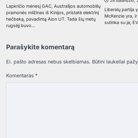
28 balandžio,
Lapkričio mėnesį GAC, Australijos automobilių
Liberalų partija 
pramonės milžinas iš Kinijos, pristatė elektrinį
McKenzie yra, ir
hečbeką, pavadintą Aion UT. Tada šių metų
sutinka su ja; E
rugsėjį buvo…
Parašykite komentarą
El. pašto adresas nebus skelbiamas.
Būtini laukeliai paž
Komentaras
*