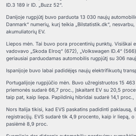
ID.3 189 ir ID. „Buzz 52“.
Danijoje rugpjūtį buvo parduota 13 030 naujų automobili
Danmark“ numerių, kurį teikia „Bilstatistik.dk“, nesvarbu, 
akumuliatorių EV.
Liepos mėn. Tai buvo pora procentinių punktų. Visiškai el
vadovavo „Skoda Elroq“ (672), „Volkswagen ID.4“ (566) 
geriausiai parduodamas automobilis rugpjūtį su 306 nauj
Ispanijoje buvo labai padidėjęs naujų elektrifikuotų tran
Portugalijoje rugpjūčio mėn. Buvo užregistruotos 15 463 
priemonės sudarė 66,7 proc., Įskaitant EV su 20,5 pro
taip pat, kaip liepa. Papildinių hibridai sudarė 14,1 proc.
Nors Italija tikisi, kad EVS paskatins padidinti paklausą,
registracijų. EVS sudarė tik 4,9 procento, kaip ir liepą, o 
pasiėmė 8,9 proc.