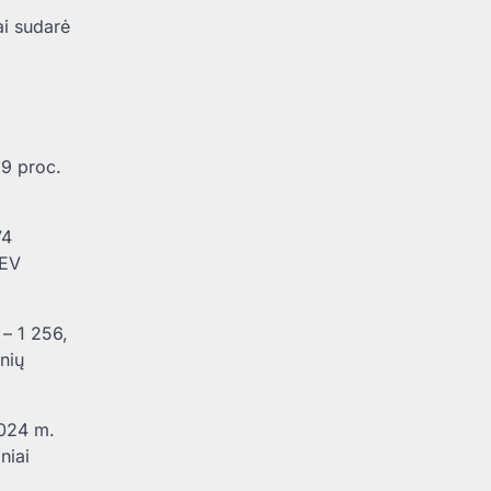
ai sudarė
,9 proc.
74
 EV
 – 1 256,
nių
2024 m.
niai