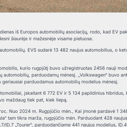
 dienas iš Europos automobilių asociacijų, rodo, kad EV pa
idesni šiaurėje ir mažesnėje visame pietuose.
ų automobilių. EVS sudarė 13 482 naujus automobilius, o ketv
obilis, kurio rugpjūtį buvo užregistruotas 2456 nauji model
aujų automobilių, parduodamų mėnesį. „Volkswagen“ buvo ant
usius geriausiai parduodamus automobilių modelius mėnesį.
tomobiliai, įskaitant 6 772 EV ir 5 134 papildinius hibridus, 
uvo maždaug tiek pat, kiek liepą.
4 proc. Nuo 2024 m. Rugpjūčio mėn., Kai įmonė pardavė 1 34
esla“ tam tikra marža, rugpjūčio mėn. Parduodant 428 nauju
7/ID.7 „Tourer“, parduodančiame 441 naujus modelius, ID.4