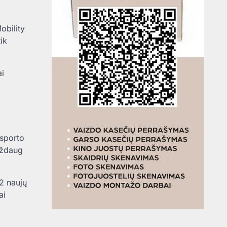
obility
ik
ai
nsporto
aždaug
72 naujų
ai