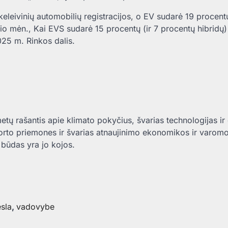
eleivinių automobilių registracijos, o EV sudarė 19 procent
čio mėn., Kai EVS sudarė 15 procentų (ir 7 procentų hibridų)
2025 m. Rinkos dalis.
etų rašantis apie klimato pokyčius, švarias technologijas ir 
porto priemones ir švarias atnaujinimo ekonomikos ir varom
būdas yra jo kojos.
sla
,
vadovybe