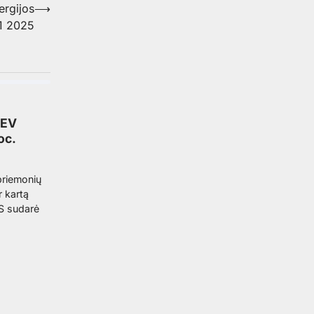
ergijos
⟶
1 2025
 EV
oc.
 priemonių
r kartą
VS sudarė