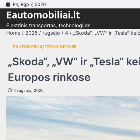
Skip
Pn, Rgp 7, 2026
Eautomobiliai.lt
to
content
Elektrinis transportas, technologijos
Home
2025
rugsėjo
4
„Skoda“, „VW“ ir „Tesla“ kei
EAUTOMOBILIŲ TECHNINĖ PUSĖ
„Skoda“, „VW“ ir „Tesla“ ke
Europos rinkose
4 rugsėjo, 2025