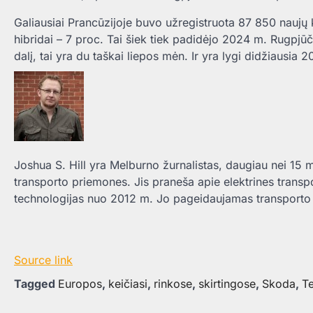
Galiausiai Prancūzijoje buvo užregistruota 87 850 naujų k
hibridai – 7 proc. Tai šiek tiek padidėjo 2024 m. Rugpjū
dalį, tai yra du taškai liepos mėn. Ir yra lygi didžiausia 
Joshua S. Hill yra Melburno žurnalistas, daugiau nei 15 m
transporto priemones. Jis praneša apie elektrines trans
technologijas nuo 2012 m. Jo pageidaujamas transporto 
Source link
Tagged
Europos
,
keičiasi
,
rinkose
,
skirtingose
,
Skoda
,
Te