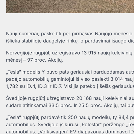
Nauji numeriai, paskelbti per pirmąsias Naujojo mėnesio
išlieka stabilioje daugelyje rinkų, o pardavimai išaugo d
Norvegijoje rugpjūtį užregistravo 13 915 naujų keleivini
mėnesį – 97 proc. Akcijų.
„Tesla“ modelis Y buvo pats geriausiai parduodamas autom
padėjo automobilių gamintojui iš viso pasiekti 3 014 n
1,782 su ID.4, ID.3 ir ID.7. Visi jis pateko į šešis geria
Švedijoje rugpjūtį užregistravo 20 168 nauji keleiviniai au
sudarė atitinkamai 33,5 proc. Ir 25,5 proc. Akcijų, tai b
„Tesla“ rugpjūtį pardavė tik 250 naujų modelių, ty 84,
automobilius. Švedijoje įsikūrusi „Polestar“ peržengė „T
automobilius. „Volkswagen“ EV diapazonas dominavo ID.