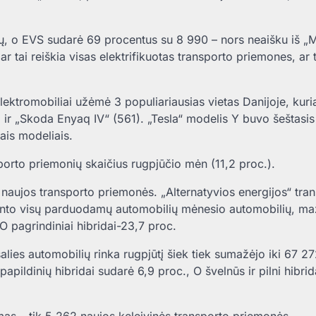
ų, o EVS sudarė 69 procentus su 8 990 – nors neaišku iš „M
ar tai reiškia visas elektrifikuotas transporto priemones, ar t
ektromobiliai užėmė 3 populiariausias vietas Danijoje, kuri
ir „Skoda Enyaq IV“ (561). „Tesla“ modelis Y buvo šeštasis
ais modeliais.
sporto priemonių skaičius rugpjūčio mėn (11,2 proc.).
naujos transporto priemonės. „Alternatyvios energijos“ tra
cento visų parduodamų automobilių mėnesio automobilių, m
, O pagrindiniai hibridai-23,7 proc.
 šalies automobilių rinka rugpjūtį šiek tiek sumažėjo iki 67 2
papildinių hibridai sudarė 6,9 proc., O švelnūs ir pilni hibrid