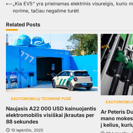
Navigacija
⟵
„Kia EV5“ yra prieinamas elektrinis visureigis, kurio 
norime, tačiau negalime turėti
tarp
įrašų
Related Posts
EAUTOMOBILIŲ TECHNINĖ PUSĖ
EAUTOMOBILI
Naujasis A22 000 USD kainuojantis
Ar Peteris D
elektromobilis visiškai įkrautas per
mano mokesč
88 sekundes
į kelius, kur
10 lapkričio, 2025