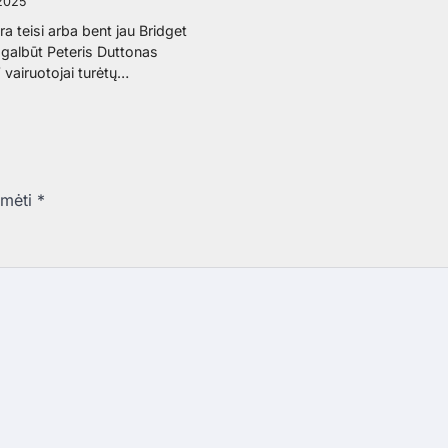
 2025
yra teisi arba bent jau Bridget
 galbūt Peteris Duttonas
V vairuotojai turėtų…
ymėti
*