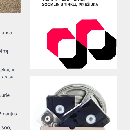
klausa
irtą
iai, ir
ras su
kurie
8 naujus
s
 300,