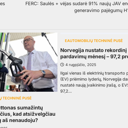
mes
FERC: Saulės + vėjas sudarė 91% naujų JAV en
generavimo pajėgumų H
EAUTOMOBILIŲ TECHNINĖ PUSĖ
Norvegija nustato rekordinį
pardavimų mėnesį – 97,2 pr
4 rugpjūčio, 2025
Ilgai vienas iš elektrinių transporto
(EV) priėmimo lyderių, Norvegija da
nustatė naują įvaikinimo įrašą, o E
97,2…
Ų TECHNINĖ PUSĖ
uttonas sumažintų
ius, kad atsižvelgčiau
ių aš nenaudoju?