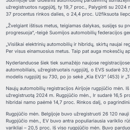
Suomijoje dar didesnis automobilių pardavimų sumažėjim
užregistruotos rugpjūtį, ty 19,7 proc., Palyginti su 2024
37 procentus rinkos dalies, o 24,4 proc. Užfiksuota liep
„Žvelgiant ištisus metus, teigiamas dalykas, susijęs su pr
progresuoja“,-teigė Suomijos automobilių federacijos gen
„Visiškai elektrinių automobilių ir hibridų, skirtų naujai 
Per visus einamuosius metus. Taip pat auga mokesčių ap
Nyderlanduose šiek tiek sumažėjo naujose registracijose
automobiliais, užregistruotais rugpjūtį, o EVS sudarė 33
modelis rugpjūtį su 730, po jo sekė „Kia EV3“ (453) ir „
Naujų automobilių registracijos Airijoje rugpjūčio mėn. I
užregistruotą 2024 m. Rugpjūčio mėn., Ir sudarė 16,5 proc
hibridai namo paėmė 14,7 proc. Rinkos dalį, o pagrindini
Rugpjūčio mėn. Belgijoje buvo užregistruoti 26 120 nauji k
Rugpjūčio mėn., EV buvo antra populiariausia variklio rūš
varikliai – 20,5 proc. Iš viso rugpjūčio mėn. Buvo pardu