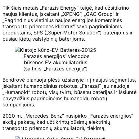
Tik šiais metais „Farazis Energy“ teigė, kad užsitikrino
naujus klientus, įskaitant „XPENG“, „GAC Group“ ir
„Pagrindinius vietinius naujos energijos komercinės
transporto priemonės klientus“ savo pagrindiniams
produktams, SPS („Super Motor Solution“) baterijoms ir
pusiau kietų valstybinių baterijoms.
„Farazės energijos“ vienodos
būsenos EV akumuliatorius
(šaltinis: „Farazės energija“)
Bendrovė planuoja plėsti užsienyje ir į naujus segmentus,
įskaitant humanoidinius robotus. „Farazai“ jau naudoja
„Humanoid“ robotų visų tvirtų būsenų baterijas ir išsiuntė
pavyzdžius pagrindinėms humanoidų robotų
kompanijoms.
2020 m. „Mercedes-Benz“ nusipirko „Farazės energijos“
akcijų paketą, kad užtikrintų būsimų elektrinių
transporto priemonių akumuliatorių tiekimą.