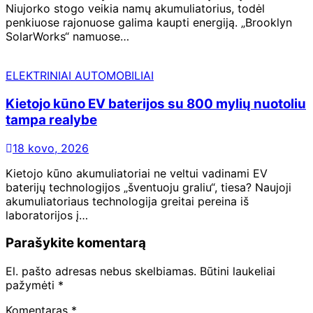
Niujorko stogo veikia namų akumuliatorius, todėl
penkiuose rajonuose galima kaupti energiją. „Brooklyn
SolarWorks“ namuose…
ELEKTRINIAI AUTOMOBILIAI
Kietojo kūno EV baterijos su 800 mylių nuotoliu
tampa realybe
18 kovo, 2026
Kietojo kūno akumuliatoriai ne veltui vadinami EV
baterijų technologijos „šventuoju graliu“, tiesa? Naujoji
akumuliatoriaus technologija greitai pereina iš
laboratorijos į…
Parašykite komentarą
El. pašto adresas nebus skelbiamas.
Būtini laukeliai
pažymėti
*
Komentaras
*