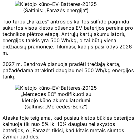
(Šaltinis: „Farazės energija“)
Tuo tarpu „Farazės“ antrosios kartos sulfido pagrindu
sukurtos visos kietos būsenos EV baterijos pereina pro
technikos plėtros etapą. Antrųjų kartų akumuliatorių
energijos tankis yra 500 Wh/kg, o tai būtų viena
didžiausių pramonėje. Tikimasi, kad jis pasirodys 2026
m.
2027 m. Bendrovė planuoja pradėti trečiąją kartą,
pažadėdama atrakinti daugiau nei 500 Wh/kg energijos
tankį.
„Mercedes EQ“ modifikuoti su
kietojo kūno akumuliatoriumi
(šaltinis: „Mercedes-Benz“)
Ataskaitoje teigiama, kad pusiau kietos būklės baterijos
kainuoja tik nuo 5% iki 10% daugiau nei skystos
baterijos, o „Farazė“ tikisi, kad kitais metais siuntos
žymiai padidės.