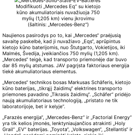
Modifikuoti „Mercedes Eq“ su kietojo
kūno akumuliatoriais nuvažiuoja 750
mylių (1,205 km) vienu įkrovimu
(šaltinis: „Mercedes-Benz“)
Naujienos pasirodys po to, kai „Mercedes“ praėjusią
savaitę paskelbė, kad ji nuvažiavo „Eqs“, aprūpintus
kietojo kūno baterijomis, nuo Štutgarto, Vokietijos, iki
Malmės, Švedija, įveikiančios 750 mylių (1,205 km).
„Mercedes“ teigė, kad transporto priemonėje dar buvo
dar 85 mylių atstumas. JAV pagrįsta faktoriaus energija
tiekė akumuliatoriaus elementus.
„Mercedes“ technikos bosas Markusas Schäferis, kietojo
kūno baterijas, „tikrąjį žaidimų“ elektrines transporto
priemones pavadino „Tikrasis žaidimų“. „Schäfer“ pridėjo
naują akumuliatoriaus technologiją, „pristato ne tik
laboratorijoje, bet ir kelyje“.
„Farazės energija“, „Mercedes-Benz“ ir „Factorial Energy“
yra tik kelios įmonės, lenktyniaujančios atrakinti „Holy
Grail“ „EV“ baterijas. „Toyota“, „Volkswagen“, „Stellantis“ ir