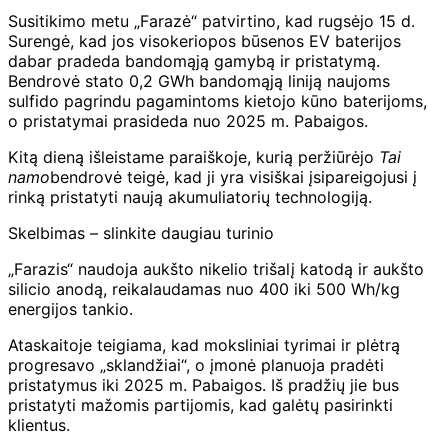
Susitikimo metu „Farazė“ patvirtino, kad rugsėjo 15 d.
Surengė, kad jos visokeriopos būsenos EV baterijos
dabar pradeda bandomąją gamybą ir pristatymą.
Bendrovė stato 0,2 GWh bandomąją liniją naujoms
sulfido pagrindu pagamintoms kietojo kūno baterijoms,
o pristatymai prasideda nuo 2025 m. Pabaigos.
Kitą dieną išleistame paraiškoje, kurią peržiūrėjo
Tai
namo
bendrovė teigė, kad ji yra visiškai įsipareigojusi į
rinką pristatyti naują akumuliatorių technologiją.
Skelbimas – slinkite daugiau turinio
„Farazis“ naudoja aukšto nikelio trišalį katodą ir aukšto
silicio anodą, reikalaudamas nuo 400 iki 500 Wh/kg
energijos tankio.
Ataskaitoje teigiama, kad moksliniai tyrimai ir plėtrą
progresavo „sklandžiai“, o įmonė planuoja pradėti
pristatymus iki 2025 m. Pabaigos. Iš pradžių jie bus
pristatyti mažomis partijomis, kad galėtų pasirinkti
klientus.