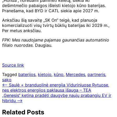
„Honda“, norėdami paminėti keletą, siekia iki
dešimtmečio pabaigos išleisti kietojo kūno baterijas.
Pranešama, kad BYD ir CATL siekia apie 2027 m.
Anksčiau šią savaitę „SK On“ teigė, kad planuoja
komercializuoti visų tvirtų būklių baterijas iki 2029 m.,
Per metus anksčiau.
FPK: Mes naudojame pajamas gaunančias automatinio
filialo nuorodas.
Daugiau.
Source link
Tagged
baterijos
,
kietojo
,
kūno
,
Mercedes
,
partneris
,
sako
Navigacija
⟵
Saulė + branduolinė energija Viduriniuose Rytuose,
nes elektros energijos paklausa išauga – TEA
tarp
„Genesis“ ketina pradėti daugybę naujų prabangių EV ir
įrašų
hibridų
⟶
Related Posts