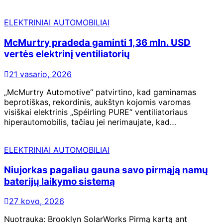
ELEKTRINIAI AUTOMOBILIAI
McMurtry pradeda gaminti 1,36 mln. USD
vertės elektrinį ventiliatorių
21 vasario, 2026
„McMurtry Automotive“ patvirtino, kad gaminamas
beprotiškas, rekordinis, aukštyn kojomis varomas
visiškai elektrinis „Spéirling PURE“ ventiliatoriaus
hiperautomobilis, tačiau jei nerimaujate, kad…
ELEKTRINIAI AUTOMOBILIAI
Niujorkas pagaliau gauna savo pirmąją namų
baterijų laikymo sistemą
27 kovo, 2026
Nuotrauka: Brooklyn SolarWorks Pirmą kartą ant