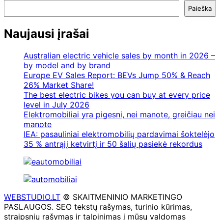
Paieška
Naujausi įrašai
Australian electric vehicle sales by month in 2026 –
by model and by brand
Europe EV Sales Report: BEVs Jump 50% & Reach
26% Market Share!
The best electric bikes you can buy at every price
level in July 2026
Elektromobiliai yra pigesni, nei manote, greičiau nei
manote
IEA: pasauliniai elektromobilių pardavimai šoktelėjo
35 % antrąjį ketvirtį ir 50 šalių pasiekė rekordus
WEBSTUDIO.LT
© SKAITMENINIO MARKETINGO
PASLAUGOS. SEO tekstų rašymas, turinio kūrimas,
straipsnių rašymas ir talpinimas į mūsų valdomas