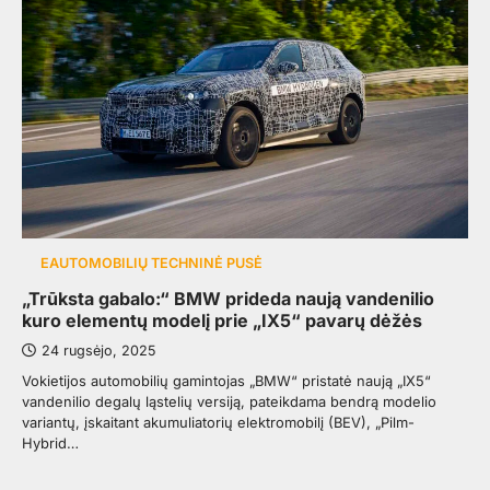
EAUTOMOBILIŲ TECHNINĖ PUSĖ
„Trūksta gabalo:“ BMW prideda naują vandenilio
kuro elementų modelį prie „IX5“ pavarų dėžės
24 rugsėjo, 2025
Vokietijos automobilių gamintojas „BMW“ pristatė naują „IX5“
vandenilio degalų ląstelių versiją, pateikdama bendrą modelio
variantų, įskaitant akumuliatorių elektromobilį (BEV), „Pilm-
Hybrid…