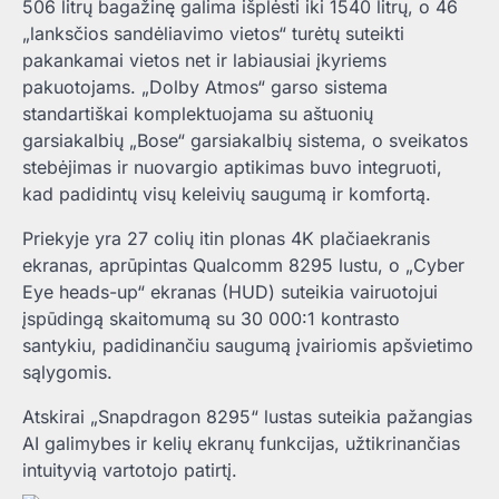
506 litrų bagažinę galima išplėsti iki 1540 litrų, o 46
„lanksčios sandėliavimo vietos“ turėtų suteikti
pakankamai vietos net ir labiausiai įkyriems
pakuotojams. „Dolby Atmos“ garso sistema
standartiškai komplektuojama su aštuonių
garsiakalbių „Bose“ garsiakalbių sistema, o sveikatos
stebėjimas ir nuovargio aptikimas buvo integruoti,
kad padidintų visų keleivių saugumą ir komfortą.
Priekyje yra 27 colių itin plonas 4K plačiaekranis
ekranas, aprūpintas Qualcomm 8295 lustu, o „Cyber ​​
Eye heads-up“ ekranas (HUD) suteikia vairuotojui
įspūdingą skaitomumą su 30 000:1 kontrasto
santykiu, padidinančiu saugumą įvairiomis apšvietimo
sąlygomis.
Atskirai „Snapdragon 8295“ lustas suteikia pažangias
AI galimybes ir kelių ekranų funkcijas, užtikrinančias
intuityvią vartotojo patirtį.