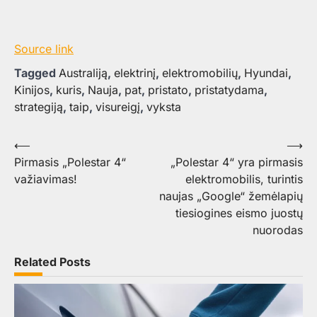
Source link
Tagged
Australiją
,
elektrinį
,
elektromobilių
,
Hyundai
,
Kinijos
,
kuris
,
Nauja
,
pat
,
pristato
,
pristatydama
,
strategiją
,
taip
,
visureigį
,
vyksta
Navigacija
⟵
⟶
Pirmasis „Polestar 4“
„Polestar 4“ yra pirmasis
tarp
važiavimas!
elektromobilis, turintis
įrašų
naujas „Google“ žemėlapių
tiesiogines eismo juostų
nuorodas
Related Posts