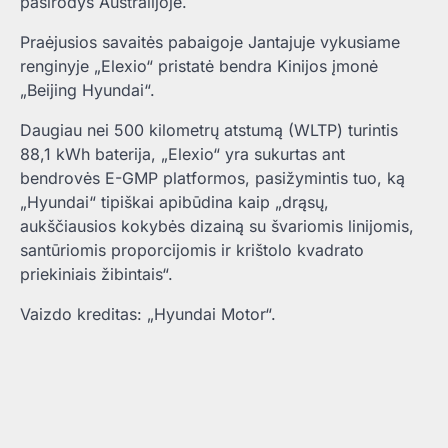
pasirodys Australijoje.
Praėjusios savaitės pabaigoje Jantajuje vykusiame
renginyje „Elexio“ pristatė bendra Kinijos įmonė
„Beijing Hyundai“.
Daugiau nei 500 kilometrų atstumą (WLTP) turintis
88,1 kWh baterija, „Elexio“ yra sukurtas ant
bendrovės E-GMP platformos, pasižymintis tuo, ką
„Hyundai“ tipiškai apibūdina kaip „drąsų,
aukščiausios kokybės dizainą su švariomis linijomis,
santūriomis proporcijomis ir krištolo kvadrato
priekiniais žibintais“.
Vaizdo kreditas: „Hyundai Motor“.