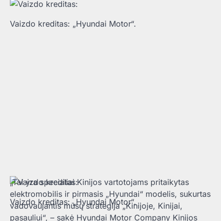
Vaizdo kreditas: „Hyundai Motor“.
„Tai yra specialiai Kinijos vartotojams pritaikytas
elektromobilis ir pirmasis „Hyundai“ modelis, sukurtas
Vaizdo kreditas: „Hyundai Motor“.
vadovaujantis mūsų strategija „Kinijoje, Kinijai,
pasauliui“, – sakė Hyundai Motor Company Kinijos