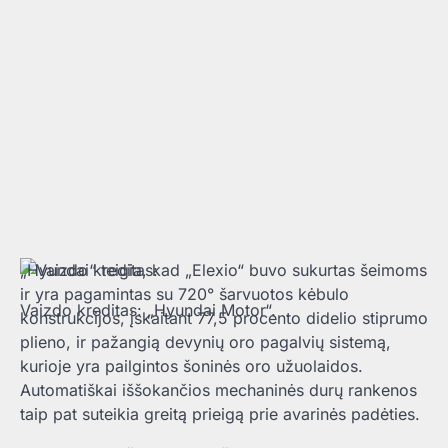
„Hyundai“ teigia, kad „Elexio“ buvo sukurtas šeimoms
ir yra pagamintas su 720° šarvuotos kėbulo
Vaizdo kreditas: „Hyundai Motor“.
konstrukcijos, įskaitant 77,5 procento didelio stiprumo
plieno, ir pažangią devynių oro pagalvių sistemą,
kurioje yra pailgintos šoninės oro užuolaidos.
Automatiškai iššokančios mechaninės durų rankenos
taip pat suteikia greitą prieigą prie avarinės padėties.