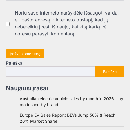
Noriu savo interneto naršyklėje išsaugoti vardą,
el. pašto adresą ir interneto puslapį, kad jų
nebereiktų įvesti iš naujo, kai kitą kartą vėl
norėsiu parašyti komentarą.
Paieška
Paieška
Naujausi įrašai
Australian electric vehicle sales by month in 2026 – by
model and by brand
Europe EV Sales Report: BEVs Jump 50% & Reach
26% Market Share!