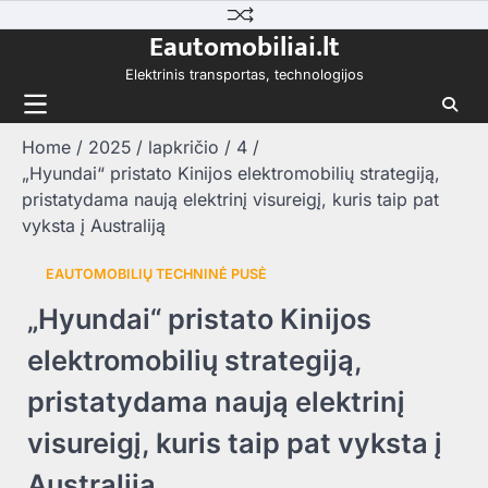
Skip
Eautomobiliai.lt
to
content
Elektrinis transportas, technologijos
Home
2025
lapkričio
4
„Hyundai“ pristato Kinijos elektromobilių strategiją,
pristatydama naują elektrinį visureigį, kuris taip pat
vyksta į Australiją
EAUTOMOBILIŲ TECHNINĖ PUSĖ
„Hyundai“ pristato Kinijos
elektromobilių strategiją,
pristatydama naują elektrinį
visureigį, kuris taip pat vyksta į
Australiją