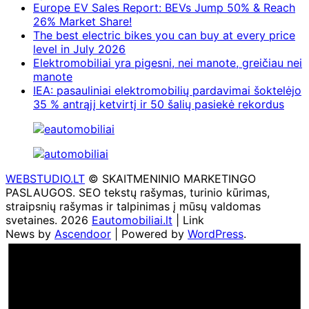
Europe EV Sales Report: BEVs Jump 50% & Reach
26% Market Share!
The best electric bikes you can buy at every price
level in July 2026
Elektromobiliai yra pigesni, nei manote, greičiau nei
manote
IEA: pasauliniai elektromobilių pardavimai šoktelėjo
35 % antrąjį ketvirtį ir 50 šalių pasiekė rekordus
WEBSTUDIO.LT
© SKAITMENINIO MARKETINGO
PASLAUGOS. SEO tekstų rašymas, turinio kūrimas,
straipsnių rašymas ir talpinimas į mūsų valdomas
svetaines. 2026
Eautomobiliai.lt
| Link
News by
Ascendoor
| Powered by
WordPress
.