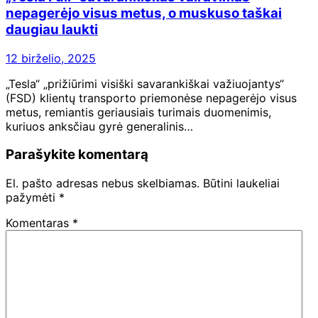
nepagerėjo visus metus, o muskuso taškai
daugiau laukti
12 birželio, 2025
„Tesla“ „prižiūrimi visiški savarankiškai važiuojantys“
(FSD) klientų transporto priemonėse nepagerėjo visus
metus, remiantis geriausiais turimais duomenimis,
kuriuos anksčiau gyrė generalinis…
Parašykite komentarą
El. pašto adresas nebus skelbiamas.
Būtini laukeliai
pažymėti
*
Komentaras
*