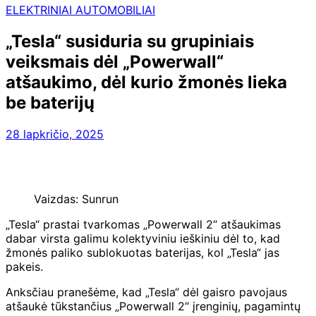
ELEKTRINIAI AUTOMOBILIAI
„Tesla“ susiduria su grupiniais
veiksmais dėl „Powerwall“
atšaukimo, dėl kurio žmonės lieka
be baterijų
28 lapkričio, 2025
Vaizdas: Sunrun
„Tesla“ prastai tvarkomas „Powerwall 2“ atšaukimas
dabar virsta galimu kolektyviniu ieškiniu dėl to, kad
žmonės paliko sublokuotas baterijas, kol „Tesla“ jas
pakeis.
Anksčiau pranešėme, kad „Tesla“ dėl gaisro pavojaus
atšaukė tūkstančius „Powerwall 2“ įrenginių, pagamintų