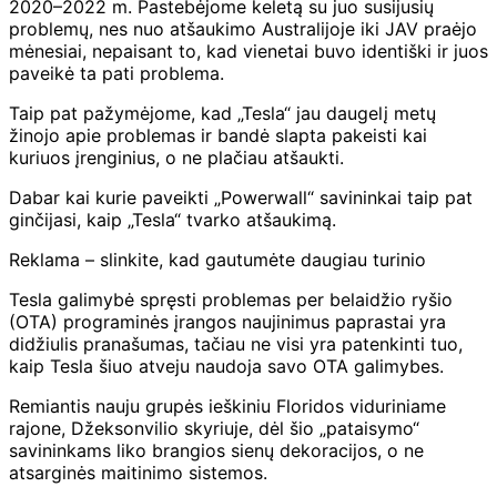
2020–2022 m. Pastebėjome keletą su juo susijusių
problemų, nes nuo atšaukimo Australijoje iki JAV praėjo
mėnesiai, nepaisant to, kad vienetai buvo identiški ir juos
paveikė ta pati problema.
Taip pat pažymėjome, kad „Tesla“ jau daugelį metų
žinojo apie problemas ir bandė slapta pakeisti kai
kuriuos įrenginius, o ne plačiau atšaukti.
Dabar kai kurie paveikti „Powerwall“ savininkai taip pat
ginčijasi, kaip „Tesla“ tvarko atšaukimą.
Reklama – slinkite, kad gautumėte daugiau turinio
Tesla galimybė spręsti problemas per belaidžio ryšio
(OTA) programinės įrangos naujinimus paprastai yra
didžiulis pranašumas, tačiau ne visi yra patenkinti tuo,
kaip Tesla šiuo atveju naudoja savo OTA galimybes.
Remiantis nauju grupės ieškiniu Floridos viduriniame
rajone, Džeksonvilio skyriuje, dėl šio „pataisymo“
savininkams liko brangios sienų dekoracijos, o ne
atsarginės maitinimo sistemos.