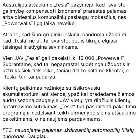
Australijos atšaukime „Tesla“ pažymėjo, kad „svarsto
galimybę kompensuoti žmonėms“ prarastas pajamas
arba didesnius komunalinių paslaugų mokesčius, nes
„Powerwalls“ ilgą laiką neveikė.
Atrodo, kad šiuo grupiniu ieškiniu bandoma užtikrinti,
kad „Tesla“ ne tik tai svarsto, bet iš tikrųjų elgiasi
teisingai ir atlygina savininkams.
Vien JAV „Tesla“ gali pakeisti iki 10 000 „Powerwall“.
Suprantame, kad tai nepaprastai sudėtinga užduotis ir
užtruks šiek tiek laiko, tačiau dėl to kalti ne klientai, o
„Tesla“ turi tai padaryti.
Klientų palikimas nežinioje su išsikrovusiu
akumuliatoriumi ant sienos, ypač kai pradedame žiemos
audrų sezoną daugelyje JAV vietų, yra didžiulis klientų
aptarnavimo sutrikimas. „Tesla“ turi paspartinti pakeitimo
programą ir nedelsiant teikti pirmenybę šiems atšaukimo
pakeitimams, o ne naujiems pardavimams.
FTC: naudojame pajamas uždirbančių automobilių filialų
nuorodas.
Daugiau.