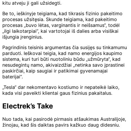
kitu atveju ji gali užsidegti.
Be to, ieškinyje teigiama, kad tikrasis fizinio pakeitimo
procesas užsitęsia. Skunde teigiama, kad pakeitimo
procesas „buvo lėtas, varginantis ir neišsamus“, todėl
„ilgi laikotarpiai“, kai vartotojai iš dalies arba visiškai
išjungia įrenginius.
Pagrindinis teisinis argumentas čia susijęs su tinkamumu
parduoti. Ieškovai teigia, kad namo energijos kaupimo
sistema, kuri turi būti nuotoliniu būdu „užmūryta“, kad
nesudegintų namo, akivaizdžiai „netinka savo įprastinei
paskirčiai, kaip saugiai ir patikimai gyvenamajai
baterijai“.
„Tesla“ dar nekomentavo kostiumo ir nepateikė laiko,
kada visi paveikti klientai gaus fizinius pakaitalus.
Electrek’s Take
Nuo tada, kai pasirodė pirmasis atšaukimas Australijoje,
žinojau, kad šis daiktas pavirs kažkuo daug didesniu.