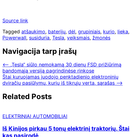
Source link
Tagged
atšaukimo
,
baterijų
,
dėl
,
grupiniais
,
kurio
,
lieka
,
Powerwall
,
susiduria
,
Tesla
,
veiksmais
,
žmonės
Navigacija tarp įrašų
⟵
„Tesla“ siūlo nemokamą 30 dienų FSD prižiūrimą
bandomąją versiją pagrindinėse rinkose
Štai kuruojamas juodojo penktadienio elektroninių
dviračių pasiūlymų, kurių iš tikrųjų verta, sąrašas
⟶
Related Posts
ELEKTRINIAI AUTOMOBILIAI
Iš Kinijos pirkau 5 tonų elektrinį traktorių. Štai
kas pasirodė