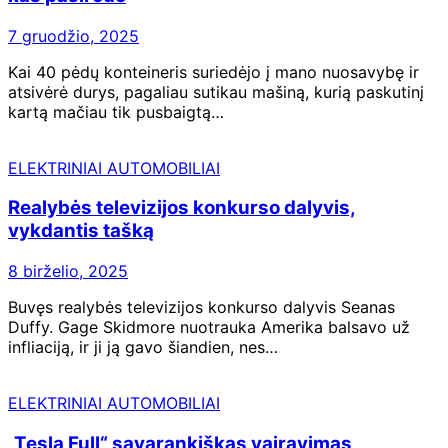
7 gruodžio, 2025
Kai 40 pėdų konteineris suriedėjo į mano nuosavybę ir
atsivėrė durys, pagaliau sutikau mašiną, kurią paskutinį
kartą mačiau tik pusbaigtą…
ELEKTRINIAI AUTOMOBILIAI
Realybės televizijos konkurso dalyvis,
vykdantis tašką
8 birželio, 2025
Buvęs realybės televizijos konkurso dalyvis Seanas
Duffy. Gage Skidmore nuotrauka Amerika balsavo už
infliaciją, ir ji ją gavo šiandien, nes…
ELEKTRINIAI AUTOMOBILIAI
„Tesla Full“ savarankiškas vairavimas