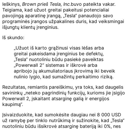
Ieškinys,
Brown prieš Tesla, Inc.
buvo pateikta vakar.
Teigiama, kad užuot greitai pakeitusi potencialiai
pavojingą aparatinę įrangą, „Tesla“ panaudojo savo
programinės įrangos užpakalines duris, kad veiksmingai
išjungtų klientų įrenginius.
Iš skundo:
„Užuot iš karto grąžinusi visas lėšas arba
greitai pakeisdama įrenginius be defektų,
„Tesla“ nuotoliniu būdu pasiekė paveiktas
„Powerwall 2“ sistemas ir iškrovė arba
apribojo jų akumuliatoriaus įkrovimą iki beveik
nulinio lygio, kad sumažintų perkaitimo riziką.
Rezultatas, remiantis pareiškimu, yra toks, kad daugelis
savininkų „neteko pagrindinių funkcijų, kurioms jie įsigijo
Powerwall 2, įskaitant atsarginę galią ir energijos
kaupimą“.
Įsivaizduokite, kad sumokėsite daugiau nei 8 000 USD
už ramybę per tinklo nutrūkimą ir sužinokite, kad „Tesla“
nuotoliniu būdu išsikrovė atsarginę bateriją iki 0%, nes