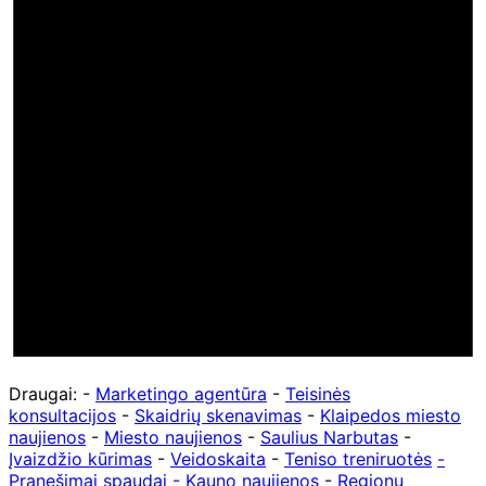
Draugai: -
Marketingo agentūra
-
Teisinės
konsultacijos
-
Skaidrių skenavimas
-
Klaipedos miesto
naujienos
-
Miesto naujienos
-
Saulius Narbutas
-
Įvaizdžio kūrimas
-
Veidoskaita
-
Teniso treniruotės
-
Pranešimai spaudai -
Kauno naujienos
-
Regionų