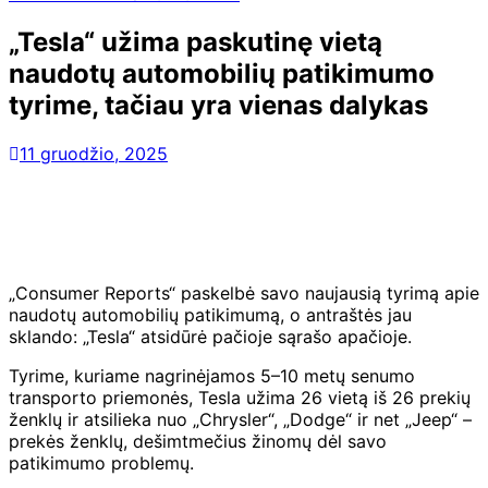
„Tesla“ užima paskutinę vietą
naudotų automobilių patikimumo
tyrime, tačiau yra vienas dalykas
11 gruodžio, 2025
„Consumer Reports“ paskelbė savo naujausią tyrimą apie
naudotų automobilių patikimumą, o antraštės jau
sklando: „Tesla“ atsidūrė pačioje sąrašo apačioje.
Tyrime, kuriame nagrinėjamos 5–10 metų senumo
transporto priemonės, Tesla užima 26 vietą iš 26 prekių
ženklų ir atsilieka nuo „Chrysler“, „Dodge“ ir net „Jeep“ –
prekės ženklų, dešimtmečius žinomų dėl savo
patikimumo problemų.