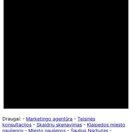
Draugai: -
Marketingo agentūra
-
Teisinės
konsultacijos
-
Skaidrių skenavimas
-
Klaipedos miesto
naujienos
-
Miesto naujienos
-
Saulius Narbutas
-