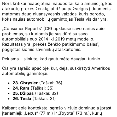
Nors kritikai neabejotinai naudos tai kaip amuniciją, kad
atakuotų prekės ženklą, atidžiau pažvelgus į duomenis,
matomas daug niuansyvesnis vaizdas, kuris parodo,
koks naujas automobilių gamintojas Tesla vis dar yra.
„Consumer Reports“ (CR) apklausė savo narius apie
problemas, su kuriomis jie susidūrė su savo
automobiliais nuo 2014 iki 2019 metų modelio.
Rezultatas yra „prekės ženklo patikimumo balas“,
pagrįstas šiomis savininkų ataskaitomis.
Reklama – slinkite, kad gautumėte daugiau turinio
Čia yra sąrašo apačioje, kur, deja, suskirstyti Amerikos
automobilių gamintojai:
23. Chrysler
(Taškai: 36)
24. Ram
(Taškai: 35)
25. Džipas
(Taškai: 32)
26. Tesla
(Taškas: 31)
Kalbant apie kontekstą, sąrašo viršuje dominuoja įprasti
įtariamieji: „Lexus“ (77 m.) ir „Toyota“ (73 m.), kurių