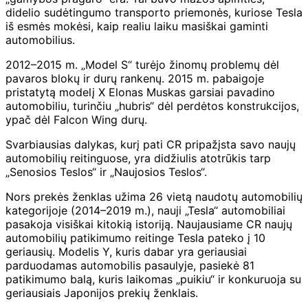
didelio sudėtingumo transporto priemonės, kuriose Tesla
iš esmės mokėsi, kaip realiu laiku masiškai gaminti
automobilius.
2012–2015 m. „Model S“ turėjo žinomų problemų dėl
pavaros blokų ir durų rankenų. 2015 m. pabaigoje
pristatytą modelį X Elonas Muskas garsiai pavadino
automobiliu, turinčiu „hubris“ dėl perdėtos konstrukcijos,
ypač dėl Falcon Wing durų.
Svarbiausias dalykas, kurį pati CR pripažįsta savo naujų
automobilių reitinguose, yra didžiulis atotrūkis tarp
„Senosios Teslos“ ir „Naujosios Teslos“.
Nors prekės ženklas užima 26 vietą naudotų automobilių
kategorijoje (2014–2019 m.), nauji „Tesla“ automobiliai
pasakoja visiškai kitokią istoriją. Naujausiame CR naujų
automobilių patikimumo reitinge Tesla pateko į 10
geriausių. Modelis Y, kuris dabar yra geriausiai
parduodamas automobilis pasaulyje, pasiekė 81
patikimumo balą, kuris laikomas „puikiu“ ir konkuruoja su
geriausiais Japonijos prekių ženklais.