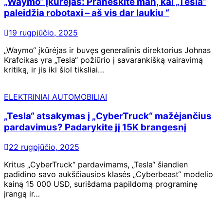
„Waymo“ įkūrėjas: Praneškite man, kai „Tesla“
paleidžia robotaxi – aš vis dar laukiu “
19 rugpjūčio, 2025
„Waymo“ įkūrėjas ir buvęs generalinis direktorius Johnas
Krafcikas yra „Tesla“ požiūrio į savarankišką vairavimą
kritiką, ir jis iki šiol tiksliai…
ELEKTRINIAI AUTOMOBILIAI
„Tesla“ atsakymas į „CyberTruck“ mažėjančius
pardavimus? Padarykite jį 15K brangesnį
22 rugpjūčio, 2025
Kritus „CyberTruck“ pardavimams, „Tesla“ šiandien
padidino savo aukščiausios klasės „Cyberbeast“ modelio
kainą 15 000 USD, surišdama papildomą programinę
įrangą ir…