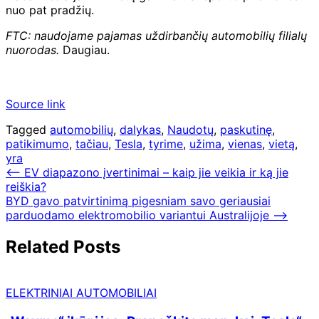
nuo pat pradžių.
FTC: naudojame pajamas uždirbančių automobilių filialų
nuorodas.
Daugiau.
Source link
Tagged
automobilių
,
dalykas
,
Naudotų
,
paskutinę
,
patikimumo
,
tačiau
,
Tesla
,
tyrime
,
užima
,
vienas
,
vietą
,
yra
Navigacija
⟵
EV diapazono įvertinimai – kaip jie veikia ir ką jie
reiškia?
tarp
BYD gavo patvirtinimą pigesniam savo geriausiai
įrašų
parduodamo elektromobilio variantui Australijoje
⟶
Related Posts
ELEKTRINIAI AUTOMOBILIAI