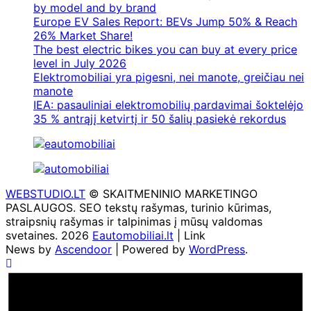
by model and by brand
Europe EV Sales Report: BEVs Jump 50% & Reach
26% Market Share!
The best electric bikes you can buy at every price
level in July 2026
Elektromobiliai yra pigesni, nei manote, greičiau nei
manote
IEA: pasauliniai elektromobilių pardavimai šoktelėjo
35 % antrąjį ketvirtį ir 50 šalių pasiekė rekordus
WEBSTUDIO.LT
© SKAITMENINIO MARKETINGO
PASLAUGOS. SEO tekstų rašymas, turinio kūrimas,
straipsnių rašymas ir talpinimas į mūsų valdomas
svetaines. 2026
Eautomobiliai.lt
| Link
News by
Ascendoor
| Powered by
WordPress
.