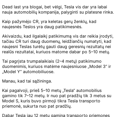
Dead last yra blogai, bet vėlgi, Tesla vis dar yra labai
nauja automobilių kompanija, palyginti su platesne rinka.
Kaip pažymėjo CR, yra keletas gerų ženklų, kad
naujesnės Teslos yra daug patikimesnės.
Akivaizdu, kad ilgalaikį patikimumą vis dar reikia įrodyti,
tačiau CR turi daug duomenų, leidžiančių numatyti, kad
naujesni Teslas turėtų gauti daug geresnių rezultatų nei
realūs rezultatai, kuriuos matome dabar po 5–10 metų.
Tai pagrįsta trumpalaikiais (2–4 metų) patikimumo
duomenimis, kuriuos matėme naujesniuose „Model 3“ ir
„Model Y“ automobiliuose.
Manau, kad tai sąžininga.
Kai pagalvoji, prieš 5–10 metų „Tesla“ automobilius
gamino tik 7–12 metų. Ir nuo pat pradžių tik 3 metus su
Model S, kuris buvo pirmoji tikra Tesla transporto
priemonė, sukurta nuo pat pradžių.
Dabar Tesla jau 12 metų gamina transporto priemones