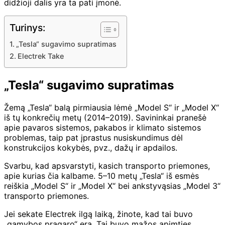
didžioji dalis yra ta pati įmonė.
Turinys:
„Tesla“ sugavimo supratimas
Electrek Take
„Tesla“ sugavimo supratimas
Žemą „Tesla“ balą pirmiausia lėmė „Model S“ ir „Model X“
iš tų konkrečių metų (2014–2019). Savininkai pranešė
apie pavaros sistemos, pakabos ir klimato sistemos
problemas, taip pat įprastus nusiskundimus dėl
konstrukcijos kokybės, pvz., dažų ir apdailos.
Svarbu, kad
apsvarstyti, kas
ich transporto priemones,
apie kurias čia kalbame. 5–10 metų „Tesla“ iš esmės
reiškia „Model S“ ir „Model X“ bei ankstyvąsias „Model 3“
transporto priemones.
Jei sekate Electrek ilgą laiką, žinote, kad tai buvo
„gamybos pragaro“ era. Tai buvo mažos apimties,