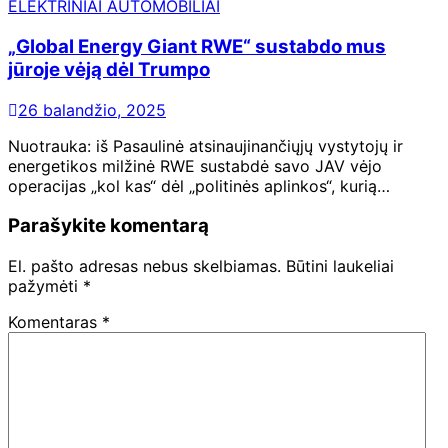
ELEKTRINIAI AUTOMOBILIAI
„Global Energy Giant RWE“ sustabdo mus
jūroje vėją dėl Trumpo
26 balandžio, 2025
Nuotrauka: iš Pasaulinė atsinaujinančiųjų vystytojų ir
energetikos milžinė RWE sustabdė savo JAV vėjo
operacijas „kol kas“ dėl „politinės aplinkos“, kurią…
Parašykite komentarą
El. pašto adresas nebus skelbiamas.
Būtini laukeliai
pažymėti
*
Komentaras
*