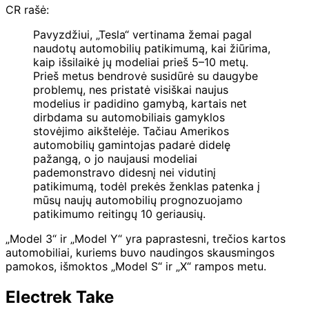
CR rašė:
Pavyzdžiui, „Tesla“ vertinama žemai pagal
naudotų automobilių patikimumą, kai žiūrima,
kaip išsilaikė jų modeliai prieš 5–10 metų.
Prieš metus bendrovė susidūrė su daugybe
problemų, nes pristatė visiškai naujus
modelius ir padidino gamybą, kartais net
dirbdama su automobiliais gamyklos
stovėjimo aikštelėje. Tačiau Amerikos
automobilių gamintojas padarė didelę
pažangą, o jo naujausi modeliai
pademonstravo didesnį nei vidutinį
patikimumą, todėl prekės ženklas patenka į
mūsų naujų automobilių prognozuojamo
patikimumo reitingų 10 geriausių.
„Model 3“ ir „Model Y“ yra paprastesni, trečios kartos
automobiliai, kuriems buvo naudingos skausmingos
pamokos, išmoktos „Model S“ ir „X“ rampos metu.
Electrek Take