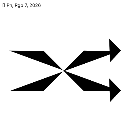
Skip
Pn, Rgp 7, 2026
to
content