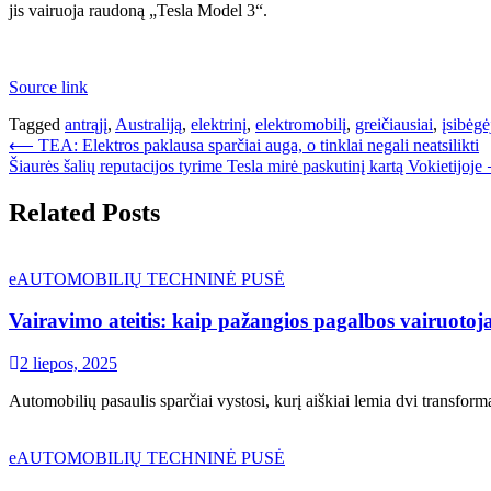
jis vairuoja raudoną „Tesla Model 3“.
Source link
Tagged
antrąjį
,
Australiją
,
elektrinį
,
elektromobilį
,
greičiausiai
,
įsibėgė
Navigacija
⟵
TEA: Elektros paklausa sparčiai auga, o tinklai negali neatsilikti
Šiaurės šalių reputacijos tyrime Tesla mirė paskutinį kartą Vokietijoje
tarp
įrašų
Related Posts
eAUTOMOBILIŲ TECHNINĖ PUSĖ
Vairavimo ateitis: kaip pažangios pagalbos vairuotoj
2 liepos, 2025
Automobilių pasaulis sparčiai vystosi, kurį aiškiai lemia dvi transf
eAUTOMOBILIŲ TECHNINĖ PUSĖ