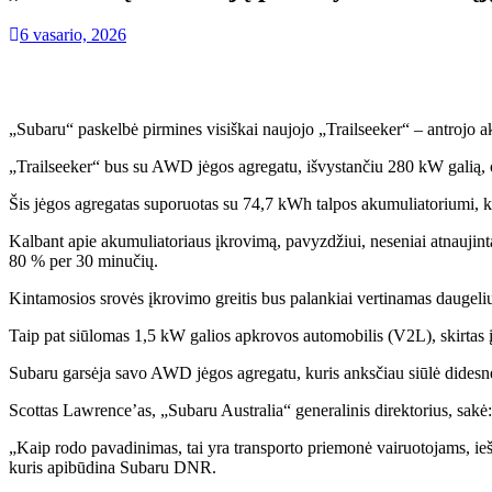
6 vasario, 2026
„Subaru“ paskelbė pirmines visiškai naujojo „Trailseeker“ – antrojo aku
„Trailseeker“ bus su AWD jėgos agregatu, išvystančiu 280 kW galią, o 
Šis jėgos agregatas suporuotas su 74,7 kWh talpos akumuliatoriumi, ku
Kalbant apie akumuliatoriaus įkrovimą, pavyzdžiui, neseniai atnaujin
80 % per 30 minučių.
Kintamosios srovės įkrovimo greitis bus palankiai vertinamas daugeliui
Taip pat siūlomas 1,5 kW galios apkrovos automobilis (V2L), skirtas įk
Subaru garsėja savo AWD jėgos agregatu, kuris anksčiau siūlė didesnę
Scottas Lawrence’as, „Subaru Australia“ generalinis direktorius, sakė
„Kaip rodo pavadinimas, tai yra transporto priemonė vairuotojams, iešk
kuris apibūdina Subaru DNR.