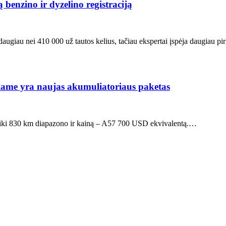
 benzino ir dyzelino registraciją
daugiau nei 410 000 už tautos kelius, tačiau ekspertai įspėja daugiau p
uriame yra naujas akumuliatoriaus paketas
tį iki 830 km diapazono ir kainą – A57 700 USD ekvivalentą.…