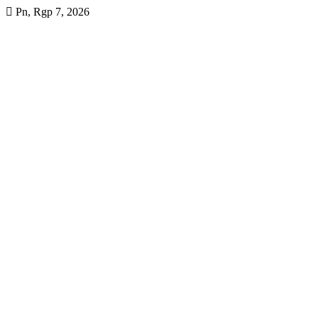
Skip
Pn, Rgp 7, 2026
to
content