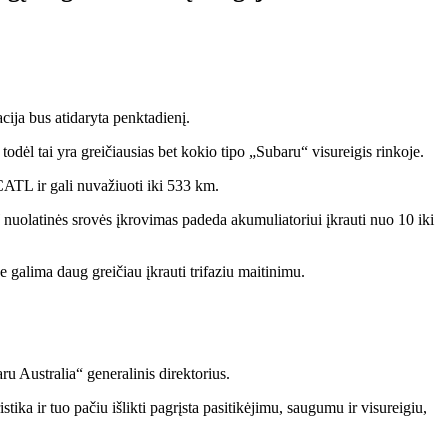
cija bus atidaryta penktadienį.
dėl tai yra greičiausias bet kokio tipo „Subaru“ visureigis rinkoje.
CATL ir gali nuvažiuoti iki 533 km.
nuolatinės srovės įkrovimas padeda akumuliatoriui įkrauti nuo 10 iki
e galima daug greičiau įkrauti trifaziu maitinimu.
u Australia“ generalinis direktorius.
ka ir tuo pačiu išlikti pagrįsta pasitikėjimu, saugumu ir visureigiu,