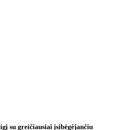
igį su greičiausiai įsibėgėjančiu