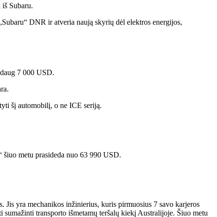
i iš Subaru.
 „Subaru“ DNR ir atveria naują skyrių dėl elektros energijos,
maždaug 7 000 USD.
ra.
yti šį automobilį, o ne ICE seriją.
WD“ šiuo metu prasideda nuo 63 990 USD.
. Jis yra mechanikos inžinierius, kuris pirmuosius 7 savo karjeros
i sumažinti transporto išmetamų teršalų kiekį Australijoje. Šiuo metu