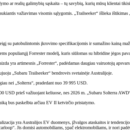
dymo ar realių galimybių sąskaita – tų savybių, kurių mūsų klientai tikis
aukiantis važiavimas visomis sąlygomis. „Trailseeker“ išlieka ištikimas
sureigį su patobulintomis įkrovimo specifikacijomis ir sumažino kainą 
siems populiarųjį Forrester modelį, kuris siūlomas su hibridine jėgos pava
švaizda yra artimesnis „Forrester“, padėdamas daugiau vairuotojų apsvarst
ujuoju „Subaru Trailseeker“ bendrovės svetainėje Australijoje.
giau nei „Solterra“, pradedant nuo 39 995 USD.
67 000 USD prieš važiuojant keliuose, nes 2026 m. „Subaru Solterra A
aiką bus paskelbta arčiau EV II ketvirčio pristatymo.
lizacija yra Australijos EV duomenys, įžvalgos ataskaitos ir tendencijos
arloop“. Jis domisi automobiliams, ypač elektromobiliams, ir nori padėt