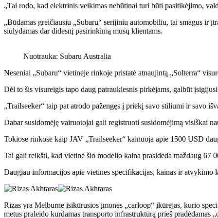
„Tai rodo, kad elektrinis veikimas nebūtinai turi būti pasitikėjimo, val
„Būdamas greičiausiu „Subaru“ serijiniu automobiliu, tai smagus ir įtr
siūlydamas dar didesnį pasirinkimą mūsų klientams.
Nuotrauka: Subaru Australia
Neseniai „Subaru“ vietinėje rinkoje pristatė atnaujintą „Solterra“ vi
Dėl to šis visureigis tapo daug patrauklesnis pirkėjams, galbūt įsigiju
„Trailseeker“ taip pat atrodo pažengęs į priekį savo stiliumi ir savo i
Dabar susidomėję vairuotojai gali registruoti susidomėjimą visiškai na
Tokiose rinkose kaip JAV „Trailseeker“ kainuoja apie 1500 USD dau
Tai gali reikšti, kad vietinė šio modelio kaina prasideda maždaug 
Daugiau informacijos apie vietines specifikacijas, kainas ir atvykimo l
Rizas yra Melburne įsikūrusios įmonės „carloop“ įkūrėjas, kurio specia
metus praleido kurdamas transporto infrastruktūrą prieš pradėdamas „c