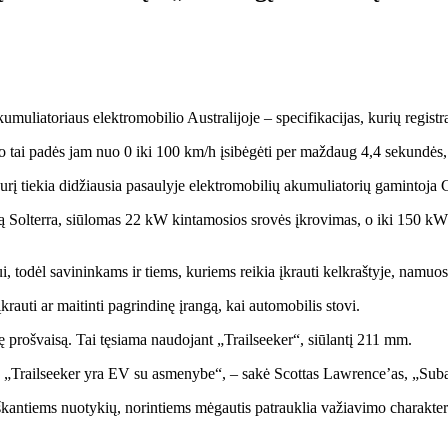
muliatoriaus elektromobilio Australijoje – specifikacijas, kurių registra
tai padės jam nuo 0 iki 100 km/h įsibėgėti per maždaug 4,4 sekundės, to
rį tiekia didžiausia pasaulyje elektromobilių akumuliatorių gamintoja 
tą Solterra, siūlomas 22 kW kintamosios srovės įkrovimas, o iki 150 kW 
, todėl savininkams ir tiems, kuriems reikia įkrauti kelkraštyje, namuos
rauti ar maitinti pagrindinę įrangą, kai automobilis stovi.
 prošvaisą. Tai tęsiama naudojant „Trailseeker“, siūlantį 211 mm.
: „Trailseeker yra EV su asmenybe“, – sakė Scottas Lawrence’as, „Subar
antiems nuotykių, norintiems mėgautis patrauklia važiavimo charakteristi