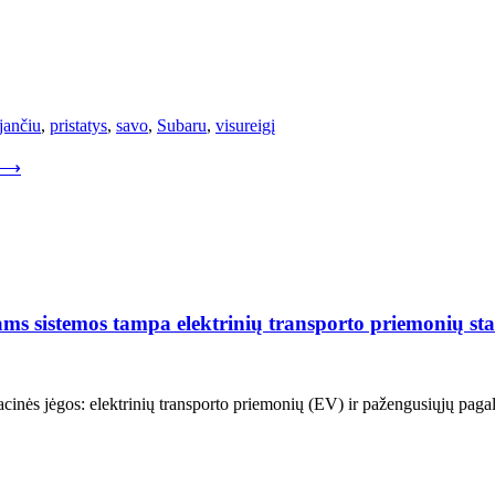
jančiu
,
pristatys
,
savo
,
Subaru
,
visureigį
⟶
ams sistemos tampa elektrinių transporto priemonių st
ormacinės jėgos: elektrinių transporto priemonių (EV) ir pažengusiųjų 