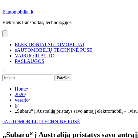
Eautomobiliai.lt
Elektrinis transportas, technologijos
ELEKTRINIAI AUTOMOBILIAI
eAUTOMOBILIŲ TECHNINĖ PUSĖ
VAIRUOJU AUTO
PASLAUGOS
Ieškoti:
Home
2026
vasario
6
„Subaru“ į Australiją pristatys savo antrąjį elektromobilį – „visur
eAUTOMOBILIŲ TECHNINĖ PUSĖ
„Subaru“ į Australiją pristatys savo antrąjį