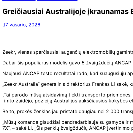
Greičiausiai Australijoje įkraunamas 
7 vasario, 2026
Zeekr, vienas sparčiausiai augančių elektromobilių gaminto
Dabar šis populiarus modelis gavo 5 žvaigždučių ANCAP į
Naujausi ANCAP testo rezultatai rodo, kad suaugusiųjų a
„Zeekr Australia“ generalinis direktorius Frankas Li sakė, k
„Tai parodo mūsų atsidavimą tiekti transporto priemones, 
rimto žaidėjo, poziciją Australijos aukščiausios kokybės ele
Be to, prekės ženklas jau pristatė daugiau nei 2 000 trans
„Mūsų komanda glaudžiai bendradarbiauja su gamyba ir mūsų
7X“, – sakė Li. „Šis penkių žvaigždučių ANCAP įvertinimo p