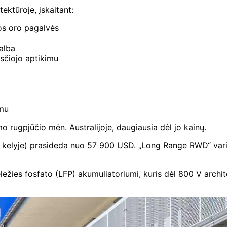
ektūroje, įskaitant:
gos oro pagalvės
alba
sčiojo aptikimu
imu
o rugpjūčio mėn. Australijoje, daugiausia dėl jo kainų.
aidas kelyje) prasideda nuo 57 900 USD. „Long Range RWD“ va
žies fosfato (LFP) akumuliatoriumi, kuris dėl 800 V architekt