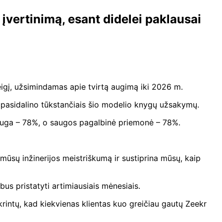
įvertinimą, esant didelei paklausai
reigį, užsimindamas apie tvirtą augimą iki 2026 m.
pasidalino tūkstančiais šio modelio knygų užsakymų.
auga – 78%, o saugos pagalbinė priemonė – 78%.
ūsų inžinerijos meistriškumą ir sustiprina mūsų, kaip
us pristatyti artimiausiais mėnesiais.
rintų, kad kiekvienas klientas kuo greičiau gautų Zeekr