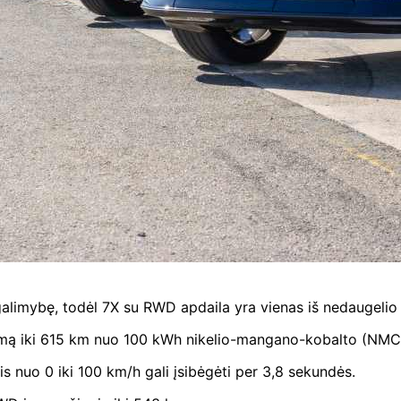
 galimybę, todėl 7X su RWD apdaila yra vienas iš nedaugeli
umą iki 615 km nuo 100 kWh nikelio-mangano-kobalto (NMC)
s nuo 0 iki 100 km/h gali įsibėgėti per 3,8 sekundės.