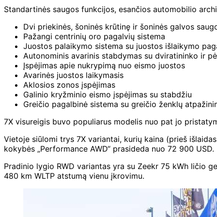
Standartinės saugos funkcijos, esančios automobilio archit
Dvi priekinės, šoninės krūtinę ir šoninės galvos sau
Pažangi centrinių oro pagalvių sistema
Juostos palaikymo sistema su juostos išlaikymo pag
Autonominis avarinis stabdymas su dviratininko ir pė
Įspėjimas apie nukrypimą nuo eismo juostos
Avarinės juostos laikymasis
Aklosios zonos įspėjimas
Galinio kryžminio eismo įspėjimas su stabdžiu
Greičio pagalbinė sistema su greičio ženklų atpažin
7X visureigis buvo populiarus modelis nuo pat jo pristatym
Vietoje siūlomi trys 7X variantai, kurių kaina (prieš išl
kokybės „Performance AWD“ prasideda nuo 72 900 USD.
Pradinio lygio RWD variantas yra su Zeekr 75 kWh ličio gele
480 km WLTP atstumą vienu įkrovimu.