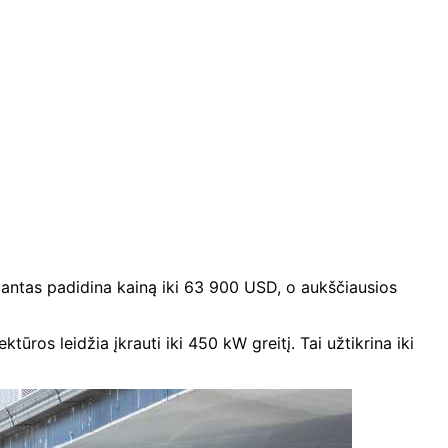
riantas padidina kainą iki 63 900 USD, o aukščiausios
ūros leidžia įkrauti iki 450 kW greitį. Tai užtikrina iki