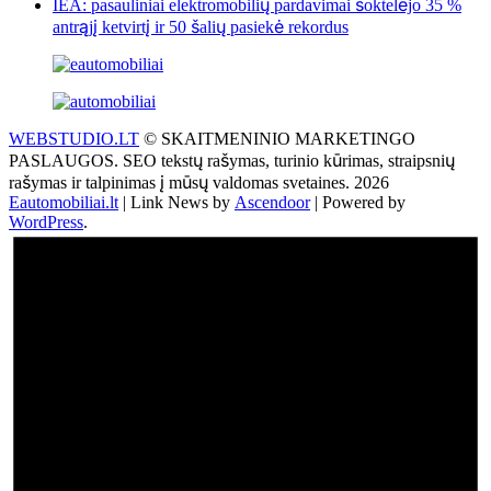
IEA: pasauliniai elektromobilių pardavimai šoktelėjo 35 %
antrąjį ketvirtį ir 50 šalių pasiekė rekordus
WEBSTUDIO.LT
© SKAITMENINIO MARKETINGO
PASLAUGOS. SEO tekstų rašymas, turinio kūrimas, straipsnių
rašymas ir talpinimas į mūsų valdomas svetaines. 2026
Eautomobiliai.lt
| Link News by
Ascendoor
| Powered by
WordPress
.