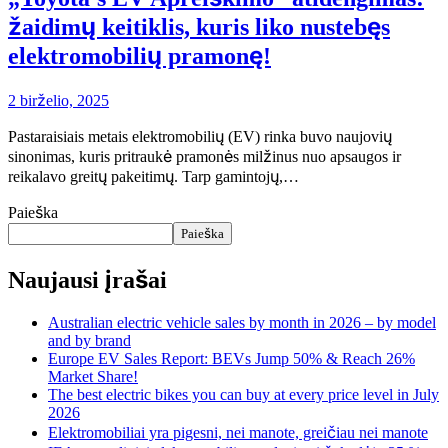
žaidimų keitiklis, kuris liko nustebęs
elektromobilių pramonę!
2 birželio, 2025
Pastaraisiais metais elektromobilių (EV) rinka buvo naujovių
sinonimas, kuris pritraukė pramonės milžinus nuo apsaugos ir
reikalavo greitų pakeitimų. Tarp gamintojų,…
Paieška
Paieška
Naujausi įrašai
Australian electric vehicle sales by month in 2026 – by model
and by brand
Europe EV Sales Report: BEVs Jump 50% & Reach 26%
Market Share!
The best electric bikes you can buy at every price level in July
2026
Elektromobiliai yra pigesni, nei manote, greičiau nei manote