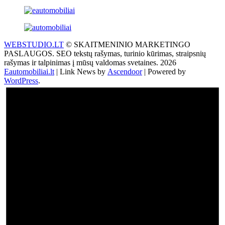
WEBSTUDIO.LT
© SKAITMENINIO MARKETINGO
PASLAUGOS. SEO tekstų rašymas, turinio kūrimas, straipsnių
rašymas ir talpinimas į mūsų valdomas svetaines. 2026
Eautomobiliai.lt
| Link News by
Ascendoor
| Powered by
WordPress
.