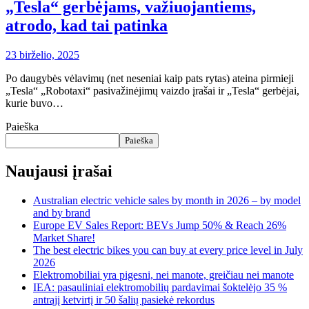
„Tesla“ gerbėjams, važiuojantiems,
atrodo, kad tai patinka
23 birželio, 2025
Po daugybės vėlavimų (net neseniai kaip pats rytas) ateina pirmieji
„Tesla“ „Robotaxi“ pasivažinėjimų vaizdo įrašai ir „Tesla“ gerbėjai,
kurie buvo…
Paieška
Paieška
Naujausi įrašai
Australian electric vehicle sales by month in 2026 – by model
and by brand
Europe EV Sales Report: BEVs Jump 50% & Reach 26%
Market Share!
The best electric bikes you can buy at every price level in July
2026
Elektromobiliai yra pigesni, nei manote, greičiau nei manote
IEA: pasauliniai elektromobilių pardavimai šoktelėjo 35 %
antrąjį ketvirtį ir 50 šalių pasiekė rekordus