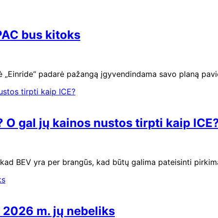
SPAC bus kitoks
upė „Einride“ padarė pažangą įgyvendindama savo planą pav
O gal jų kainos nustos tirpti kaip ICE
, kad BEV yra per brangūs, kad būtų galima pateisinti pirki
l 2026 m. jų nebeliks