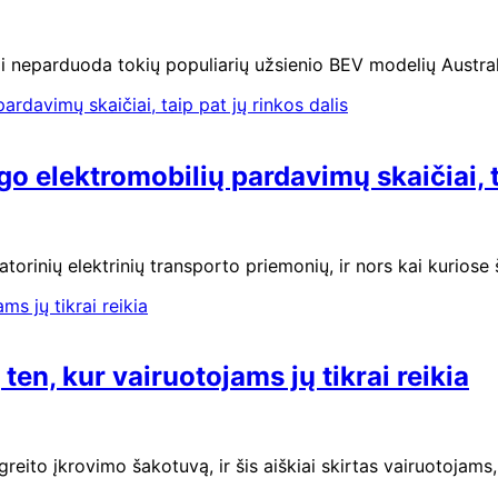
i neparduoda tokių populiarių užsienio BEV modelių Australi
 elektromobilių pardavimų skaičiai, ta
rinių elektrinių transporto priemonių, ir nors kai kuriose
ten, kur vairuotojams jų tikrai reikia
eito įkrovimo šakotuvą, ir šis aiškiai skirtas vairuotojams,