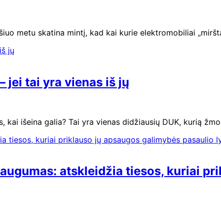
iuo metu skatina mintį, kad kai kurie elektromobiliai „miršt
 jei tai yra vienas iš jų
s, kai išeina galia? Tai yra vienas didžiausių DUK, kurią ž
 saugumas: atskleidžia tiesos, kuriai 