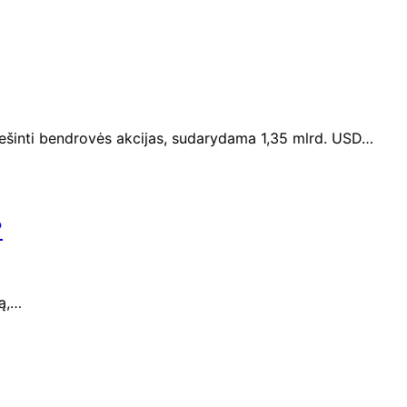
iešinti bendrovės akcijas, sudarydama 1,35 mlrd. USD…
?
mą,…