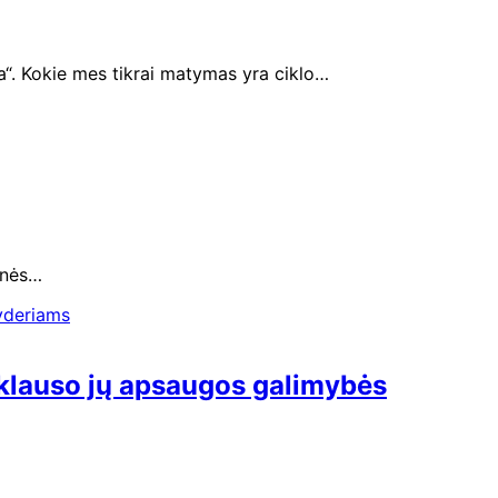
a“. Kokie mes tikrai matymas yra ciklo…
monės…
priklauso jų apsaugos galimybės