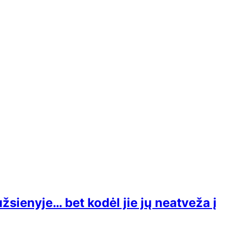
užsienyje… bet kodėl jie jų neatveža į