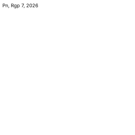
Skip
Pn, Rgp 7, 2026
to
content