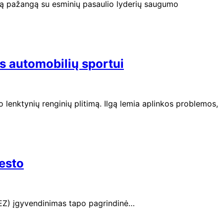
išką pažangą su esminių pasaulio lyderių saugumo
kis automobilių sportui
 lenktynių renginių plitimą. Ilgą lemia aplinkos problemos,
esto
(LEZ) įgyvendinimas tapo pagrindinė…