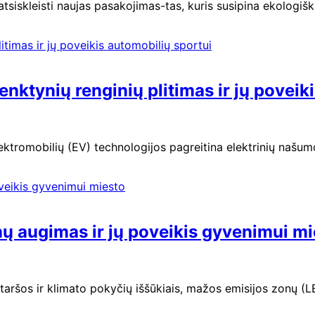
 atsiskleisti naujas pasakojimas-tas, kuris susipina ekolog
 lenktynių renginių plitimas ir jų povei
ktromobilių (EV) technologijos pagreitina elektrinių našumo
ų augimas ir jų poveikis gyvenimui mi
o taršos ir klimato pokyčių iššūkiais, mažos emisijos zonų 