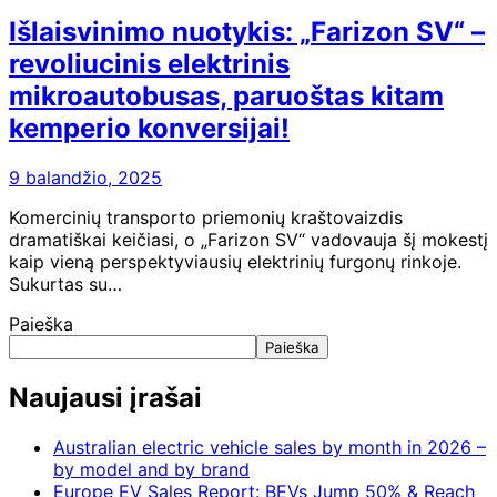
Išlaisvinimo nuotykis: „Farizon SV“ –
revoliucinis elektrinis
mikroautobusas, paruoštas kitam
kemperio konversijai!
9 balandžio, 2025
Komercinių transporto priemonių kraštovaizdis
dramatiškai keičiasi, o „Farizon SV“ vadovauja šį mokestį
kaip vieną perspektyviausių elektrinių furgonų rinkoje.
Sukurtas su…
Paieška
Paieška
Naujausi įrašai
Australian electric vehicle sales by month in 2026 –
by model and by brand
Europe EV Sales Report: BEVs Jump 50% & Reach