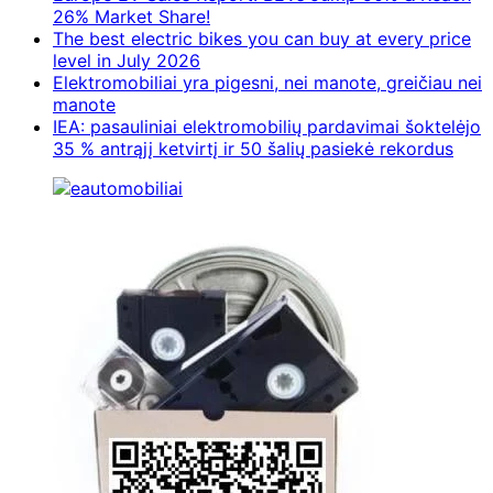
26% Market Share!
The best electric bikes you can buy at every price
level in July 2026
Elektromobiliai yra pigesni, nei manote, greičiau nei
manote
IEA: pasauliniai elektromobilių pardavimai šoktelėjo
35 % antrąjį ketvirtį ir 50 šalių pasiekė rekordus