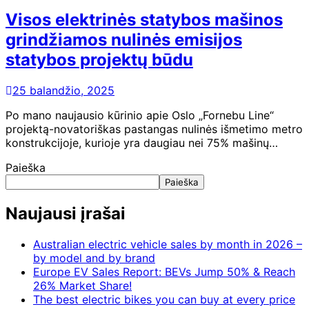
Visos elektrinės statybos mašinos
grindžiamos nulinės emisijos
statybos projektų būdu
25 balandžio, 2025
Po mano naujausio kūrinio apie Oslo „Fornebu Line“
projektą-novatoriškas pastangas nulinės išmetimo metro
konstrukcijoje, kurioje yra daugiau nei 75% mašinų…
Paieška
Paieška
Naujausi įrašai
Australian electric vehicle sales by month in 2026 –
by model and by brand
Europe EV Sales Report: BEVs Jump 50% & Reach
26% Market Share!
The best electric bikes you can buy at every price