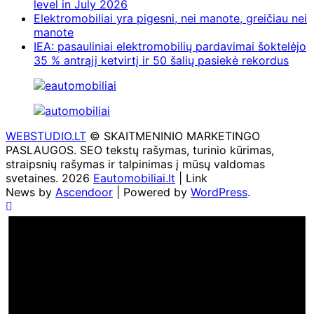
level in July 2026
Elektromobiliai yra pigesni, nei manote, greičiau nei
manote
IEA: pasauliniai elektromobilių pardavimai šoktelėjo
35 % antrąjį ketvirtį ir 50 šalių pasiekė rekordus
WEBSTUDIO.LT
© SKAITMENINIO MARKETINGO
PASLAUGOS. SEO tekstų rašymas, turinio kūrimas,
straipsnių rašymas ir talpinimas į mūsų valdomas
svetaines. 2026
Eautomobiliai.lt
| Link
News by
Ascendoor
| Powered by
WordPress
.