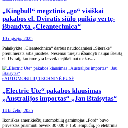
„Kingbull“ megztinis „go“ visiškai
pakabos el. Dviratis siūlo puikią vertę-
išbandyta „Cleantechnica“
10 rugsėjo, 2025
Palaikykite „Cleantechnica“ darbus naudodamiesi „Siterake“
prenumerata arba juostele. Neseniai turėjau išbandyti naujai išleistą
el. Dviratį, kuriame yra beveik neįtikėtinai mažos…
eAUTOMOBILIŲ TECHNINĖ PUSĖ
„Electric Ute“ pakabos klausimas
„Australijos importas“ „Jau ištaisytas“
14 birželio, 2025
Ikoniškas amerikiečių automobilių gamintojas „Ford“ buvo
priverstas prisiminti beveik 30 000 F-150 lempučių, jo elektrinis