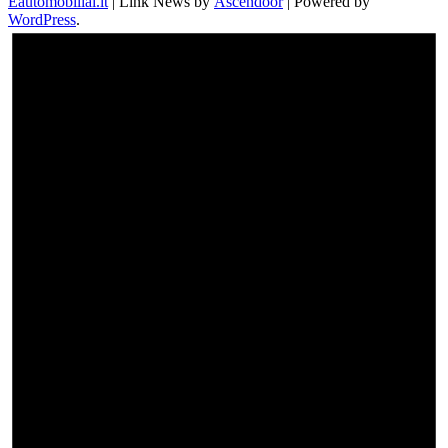
Eautomobiliai.lt
| Link News by
Ascendoor
| Powered by
WordPress
.