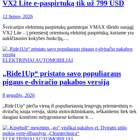
VX2 Lite e-paspirtuką tik už 799 USD
12 liepos, 2026
Šveicarijos elektrinių paspirtukų gamintojas VMAX išleido naująjį
VX2 Lite – į priemiestį orientuotą elektrinį paspirtuką, kuriame yra
aukščiausios kokybės funkcijų,…
ELEKTRINIAI AUTOMOBILIAI
„Ride1Up“ pristato savo populiaraus
pigaus e-dviračio pakabos versiją
8 gegužės, 2026
„Ride1Up“ plečia vieną iš populiariausių lengvųjų priemiestinių e-
dviračių nauja versija, skirta motociklininkams, ieškantiems šiek tiek
daugiau komforto nelygesniuose keliuose ir…
ELEKTRINIAI AUTOMOBILIAI