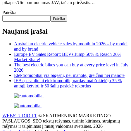
pikapas/Ute parduodamas JAV, tačiau priežastis…
Paieška
Paieška
Naujausi įrašai
Australian electric vehicle sales by month in 2026 – by model
and by brand
Europe EV Sales Report: BEVs Jump 50% & Reach 26%
Market Share!
The best electric bikes you can buy at every price level in July
2026
Elektromobiliai yra pigesni, nei manote, greičiau nei manote
IEA: pasauliniai elektromobilių pardavimai šoktelėjo 35 %
antrąjį ketvirtį ir 50 šalių pasiekė rekordus
WEBSTUDIO.LT
© SKAITMENINIO MARKETINGO
PASLAUGOS. SEO tekstų rašymas, turinio kūrimas, straipsnių
rašymas ir talpinimas į mūsų valdomas svetaines. 2026