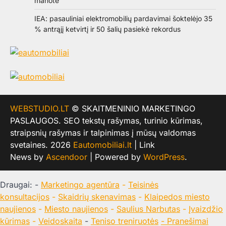
manote
IEA: pasauliniai elektromobilių pardavimai šoktelėjo 35
% antrąjį ketvirtį ir 50 šalių pasiekė rekordus
WEBSTUDIO.LT
© SKAITMENINIO MARKETINGO
PASLAUGOS. SEO tekstų rašymas, turinio kūrimas,
straipsnių rašymas ir talpinimas į mūsų valdomas
svetaines. 2026
Eautomobiliai.lt
| Link
News by
Ascendoor
| Powered by
WordPress
.
Draugai: -
Marketingo agentūra
-
Teisinės
konsultacijos
-
Skaidrių skenavimas
-
Klaipedos miesto
naujienos
-
Miesto naujienos
-
Saulius Narbutas
-
Įvaizdžio
kūrimas
-
Veidoskaita
-
Teniso treniruotės
- Pranešimai