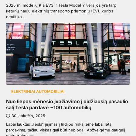
2025 m. modelių Kia EV3 ir Tesla Model Y versijos yra tarp
keturių naujų elektrinių transporto priemonių (EV), kurios
neatitiko…
ELEKTRINIAI AUTOMOBILIAI
Nuo liepos mėnesio įvažiavimo į didžiausią pasaulio
šalį Tesla pardavė ~100 automobilių
30 lapkričio, 2025
Labai lauktas „Tesla“ įėjimas į Indijos rinką lėmė labai lėtą
pardavimą, tačiau viskas gali būti neblogai. Apžvelgėme daugelį
metų trukusias…