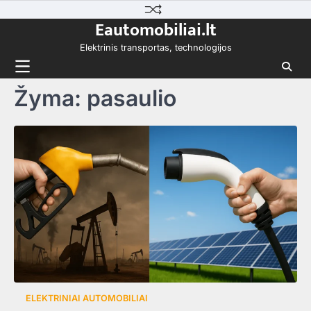
Skip
Eautomobiliai.lt
to
content
Elektrinis transportas, technologijos
Žyma:
pasaulio
ELEKTRINIAI AUTOMOBILIAI