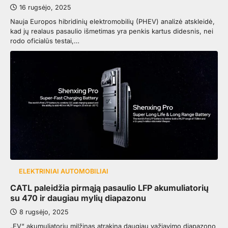
16 rugsėjo, 2025
Nauja Europos hibridinių elektromobilių (PHEV) analizė atskleidė,
kad jų realaus pasaulio išmetimas yra penkis kartus didesnis, nei
rodo oficialūs testai,…
ELEKTRINIAI AUTOMOBILIAI
CATL paleidžia pirmąją pasaulio LFP akumuliatorių
su 470 ir daugiau mylių diapazonu
8 rugsėjo, 2025
„EV“ akumuliatorių milžinas atrakina daugiau važiavimo diapazono