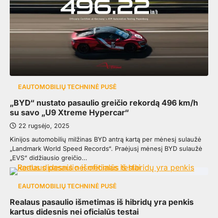
EAUTOMOBILIŲ TECHNINĖ PUSĖ
„BYD“ nustato pasaulio greičio rekordą 496 km/h
su savo „U9 Xtreme Hypercar“
22 rugsėjo, 2025
Kinijos automobilių milžinas BYD antrą kartą per mėnesį sulaužė
„Landmark World Speed ​​Records“. Praėjusį mėnesį BYD sulaužė
„EVS“ didžiausio greičio…
EAUTOMOBILIŲ TECHNINĖ PUSĖ
Realaus pasaulio išmetimas iš hibridų yra penkis
kartus didesnis nei oficialūs testai