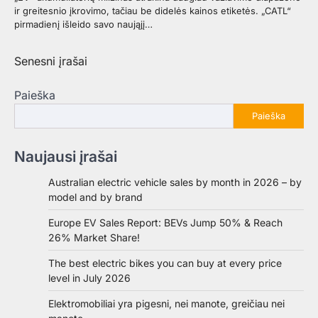
ir greitesnio įkrovimo, tačiau be didelės kainos etiketės. „CATL“
pirmadienį išleido savo naująjį…
Navigacija
Senesni įrašai
tarp
Paieška
įrašų
Paieška
Naujausi įrašai
Australian electric vehicle sales by month in 2026 – by
model and by brand
Europe EV Sales Report: BEVs Jump 50% & Reach
26% Market Share!
The best electric bikes you can buy at every price
level in July 2026
Elektromobiliai yra pigesni, nei manote, greičiau nei