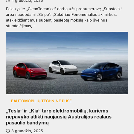
4 gruodžio, 2025
Palaikykite „CleanTechnica“ darbą užsiprenumeravę „Substack“
arba naudodami „Stripe“. „Sukūriau Fenomenalios akimirkos:
atskleidžiant mus supantį paslėptą mokslą kaip švelnus
stumtelėjimas, –…
EAUTOMOBILIŲ TECHNINĖ PUSĖ
„Tesla“ ir „Kia“ tarp elektromobilių, kuriems
nepavyko atlikti naujausių Australijos realaus
pasaulio bandymų
3 gruodžio, 2025