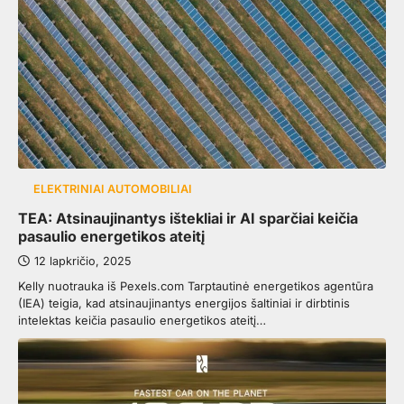
ELEKTRINIAI AUTOMOBILIAI
TEA: Atsinaujinantys ištekliai ir AI sparčiai keičia
pasaulio energetikos ateitį
12 lapkričio, 2025
Kelly nuotrauka iš Pexels.com Tarptautinė energetikos agentūra
(IEA) teigia, kad atsinaujinantys energijos šaltiniai ir dirbtinis
intelektas keičia pasaulio energetikos ateitį…