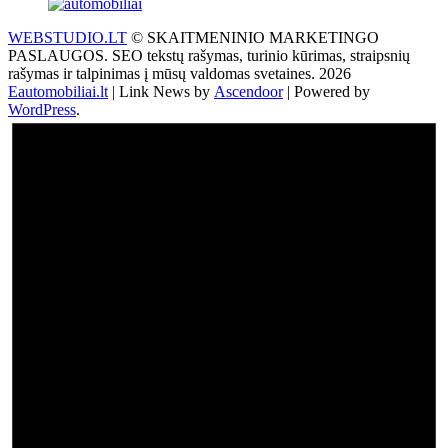
WEBSTUDIO.LT
© SKAITMENINIO MARKETINGO
PASLAUGOS. SEO tekstų rašymas, turinio kūrimas, straipsnių
rašymas ir talpinimas į mūsų valdomas svetaines. 2026
Eautomobiliai.lt
| Link News by
Ascendoor
| Powered by
WordPress
.