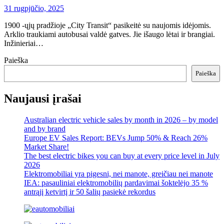
31 rugpjūčio, 2025
1900 -ųjų pradžioje „City Transit“ pasikeitė su naujomis idėjomis.
Arklio traukiami autobusai valdė gatves. Jie išaugo lėtai ir brangiai.
Inžinieriai…
Paieška
Paieška
Naujausi įrašai
Australian electric vehicle sales by month in 2026 – by model
and by brand
Europe EV Sales Report: BEVs Jump 50% & Reach 26%
Market Share!
The best electric bikes you can buy at every price level in July
2026
Elektromobiliai yra pigesni, nei manote, greičiau nei manote
IEA: pasauliniai elektromobilių pardavimai šoktelėjo 35 %
antrąjį ketvirtį ir 50 šalių pasiekė rekordus