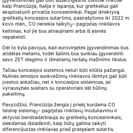
Įgyvendinimas gali būti sudėtingesnis tokiose rinkose
kaip Prancūzija, Italija ir Ispanija, kur greitkelius gali
eksploatuoti privatūs koncesininkai. Pagal direktyvą
greitkelių koncesijos sutartims, pasirašytoms iki 2022 m.
kovo mėn., CO nereikia taikyti
– pagrįstas rinkliavos
2
keitimas, kol jie bus atnaujinami arba iš esmės
nepakeisti.
Dėl to kyla pavojus, kad eurovinjetės įgyvendinimas bus
atidėtas metams, todėl šalims bus sunkiau įgyvendinti
savo ZET diegimo ir išmetamų teršalų mažinimo tikslus.
Tačiau koncesijos sistemos neturi būti kliūtis pažangai.
Nulinės emisijos sunkvežimių rinkliavos išimtys gali būti
įvestos anksčiau, net ir koncesijos sistemose, jei
vyriausybės susitars su operatoriais dėl būtinų
pakeitimų.
Pavyzdžiui, Prancūzija žengia į priekį kurdama CO
teisinę sistemą
– pagrįstas rinkliavų moduliavimu ir
2
aktyviai bendradarbiauja su greitkelių koncesininkais,
siekdamas išsiaiškinti, kaip būtų galima taikyti
diferencijuotas rinkliavas prieš pratęsiant sutartis.