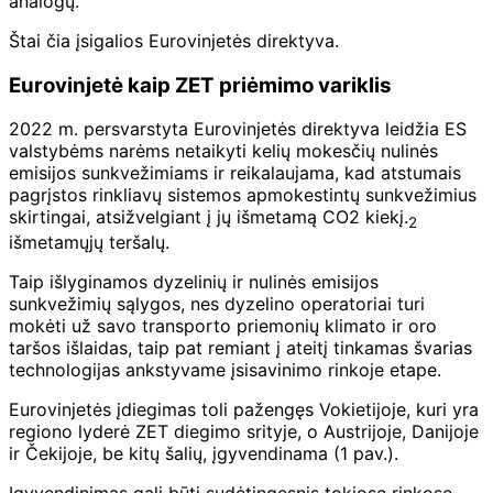
analogų.
Štai čia įsigalios Eurovinjetės direktyva.
Eurovinjetė kaip ZET priėmimo variklis
2022 m. persvarstyta Eurovinjetės direktyva leidžia ES
valstybėms narėms netaikyti kelių mokesčių nulinės
emisijos sunkvežimiams ir reikalaujama, kad atstumais
pagrįstos rinkliavų sistemos apmokestintų sunkvežimius
skirtingai, atsižvelgiant į jų išmetamą CO2 kiekį.
2
išmetamųjų teršalų.
Taip išlyginamos dyzelinių ir nulinės emisijos
sunkvežimių sąlygos, nes dyzelino operatoriai turi
mokėti už savo transporto priemonių klimato ir oro
taršos išlaidas, taip pat remiant į ateitį tinkamas švarias
technologijas ankstyvame įsisavinimo rinkoje etape.
Eurovinjetės įdiegimas toli pažengęs Vokietijoje, kuri yra
regiono lyderė ZET diegimo srityje, o Austrijoje, Danijoje
ir Čekijoje, be kitų šalių, įgyvendinama (1 pav.).