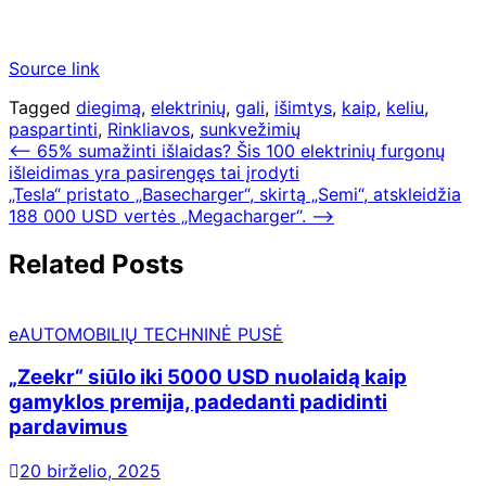
Source link
Tagged
diegimą
,
elektrinių
,
gali
,
išimtys
,
kaip
,
keliu
,
paspartinti
,
Rinkliavos
,
sunkvežimių
Navigacija
⟵
65% sumažinti išlaidas? Šis 100 elektrinių furgonų
išleidimas yra pasirengęs tai įrodyti
tarp
„Tesla“ pristato „Basecharger“, skirtą „Semi“, atskleidžia
įrašų
188 000 USD vertės „Megacharger“.
⟶
Related Posts
eAUTOMOBILIŲ TECHNINĖ PUSĖ
„Zeekr“ siūlo iki 5000 USD nuolaidą kaip
gamyklos premija, padedanti padidinti
pardavimus
20 birželio, 2025