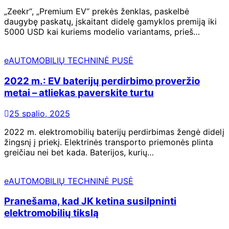
„Zeekr“, „Premium EV“ prekės ženklas, paskelbė
daugybę paskatų, įskaitant didelę gamyklos premiją iki
5000 USD kai kuriems modelio variantams, prieš…
eAUTOMOBILIŲ TECHNINĖ PUSĖ
2022 m.: EV baterijų perdirbimo proveržio
metai – atliekas paverskite turtu
25 spalio, 2025
2022 m. elektromobilių baterijų perdirbimas žengė didelį
žingsnį į priekį. Elektrinės transporto priemonės plinta
greičiau nei bet kada. Baterijos, kurių…
eAUTOMOBILIŲ TECHNINĖ PUSĖ
Pranešama, kad JK ketina susilpninti
elektromobilių tikslą