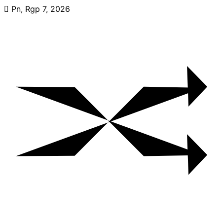
Skip
Pn, Rgp 7, 2026
to
content