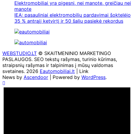
Elektromobiliai yra pigesni, nei manote, greičiau nei
manote
IEA: pasauliniai elektromobilių pardavimai šoktelėjo
35 % antrąjį ketvirtį ir 50 šalių pasiekė rekordus
WEBSTUDIO.LT
© SKAITMENINIO MARKETINGO
PASLAUGOS. SEO tekstų rašymas, turinio kūrimas,
straipsnių rašymas ir talpinimas į mūsų valdomas
svetaines. 2026
Eautomobiliai.lt
| Link
News by
Ascendoor
| Powered by
WordPress
.