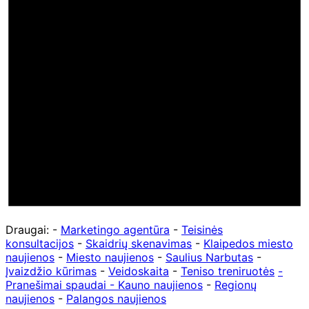
Draugai: -
Marketingo agentūra
-
Teisinės
konsultacijos
-
Skaidrių skenavimas
-
Klaipedos miesto
naujienos
-
Miesto naujienos
-
Saulius Narbutas
-
Įvaizdžio kūrimas
-
Veidoskaita
-
Teniso treniruotės
-
Pranešimai spaudai -
Kauno naujienos
-
Regionų
naujienos
-
Palangos naujienos