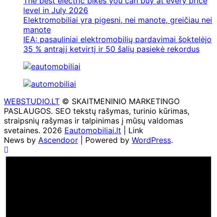
The best electric bikes you can buy at every price
level in July 2026
Elektromobiliai yra pigesni, nei manote, greičiau nei
manote
IEA: pasauliniai elektromobilių pardavimai šoktelėjo
35 % antrąjį ketvirtį ir 50 šalių pasiekė rekordus
WEBSTUDIO.LT
© SKAITMENINIO MARKETINGO
PASLAUGOS. SEO tekstų rašymas, turinio kūrimas,
straipsnių rašymas ir talpinimas į mūsų valdomas
svetaines. 2026
Eautomobiliai.lt
| Link
News by
Ascendoor
| Powered by
WordPress
.