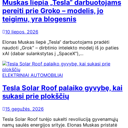
Muskas liepia „Tesla“ darbuotojams
pereiti prie Groko – modelis, jo
teigimu, yra blogesnis
10 liepos, 2026
Elonas Muskas liepė „Tesla“ darbuotojams pradėti
naudoti „Grok“ – dirbtinio intelekto modelį iš jo paties
xAI (dabar sulankstytas į „SpaceX“),…
ELEKTRINIAI AUTOMOBILIAI
Tesla Solar Roof palaiko gyvybę, kai
sukasi prie plokščių
15 gegužės, 2026
Tesla Solar Roof turėjo sukelti revoliuciją gyvenamųjų
namų saulės energijos srityje. Elonas Muskas pristatė