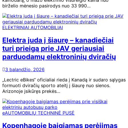
kainodarą, o mažo elektrinio visureigio kaina nuo
birželio mėnesio pasirodys nuo 33 990…
ELEKTRINIAI AUTOMOBILIAI
Elektra juda į šiaurę – kanadiečiai
turi prieigą prie JAV geriausiai
parduodamų elektroninių dviračių
3 balandžio, 2026
„Lectric eBikes“ oficialiai rieda į Kanadą ir sudaro sąlygas
formuoti dviračių sporto ateitį į šiaurę nuo sienos.
Arizonoje įsikūręs prekės…
eAUTOMOBILIŲ TECHNINĖ PUSĖ
Kopenhagoje baigiamas perėjimas