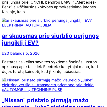
prisijungia prie IONCHI, bendros BMW ir „Mercedes-
Benz“ aukščiausios kokybės apmokestinimo įmonės
Kinijoje, kaip…
ELEKTRINIAI AUTOMOBILIAI
ar skausmas prie siurblio perjungs
jungiklį į EV?
20 balandžio, 2026
Pastarąsias kelias savaites vykdėme šoninės juostos
apklausą apie tai, kiek Electrek skaitytojai mano, kad
dujos turėtų kainuoti, kad įtikintų labiausiai…
eAUTOMOBILIŲ TECHNINĖ PUSĖ
„Nissan“ pristato pirmąją mažo