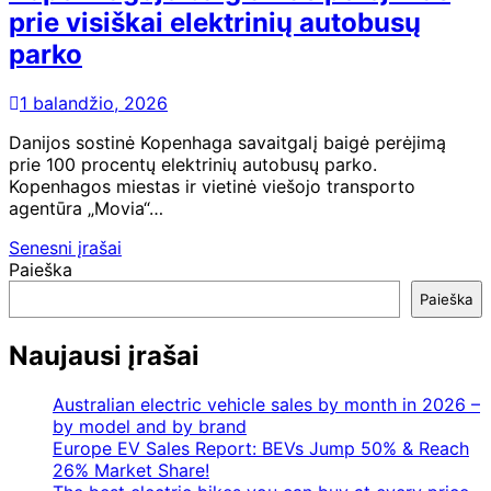
prie visiškai elektrinių autobusų
parko
1 balandžio, 2026
Danijos sostinė Kopenhaga savaitgalį baigė perėjimą
prie 100 procentų elektrinių autobusų parko.
Kopenhagos miestas ir vietinė viešojo transporto
agentūra „Movia“…
Navigacija
Senesni įrašai
Paieška
tarp
Paieška
įrašų
Naujausi įrašai
Australian electric vehicle sales by month in 2026 –
by model and by brand
Europe EV Sales Report: BEVs Jump 50% & Reach
26% Market Share!