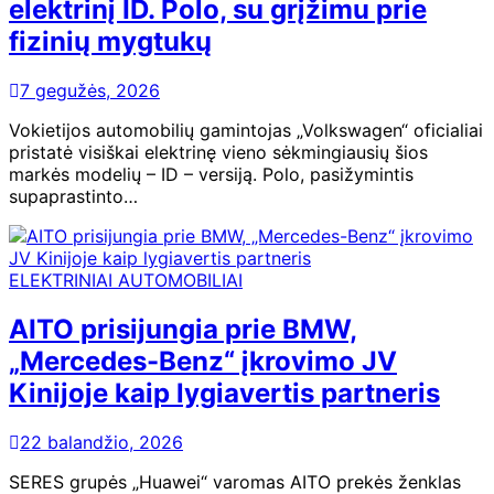
elektrinį ID. Polo, su grįžimu prie
fizinių mygtukų
7 gegužės, 2026
Vokietijos automobilių gamintojas „Volkswagen“ oficialiai
pristatė visiškai elektrinę vieno sėkmingiausių šios
markės modelių – ID – versiją. Polo, pasižymintis
supaprastinto…
ELEKTRINIAI AUTOMOBILIAI
AITO prisijungia prie BMW,
„Mercedes-Benz“ įkrovimo JV
Kinijoje kaip lygiavertis partneris
22 balandžio, 2026
SERES grupės „Huawei“ varomas AITO prekės ženklas