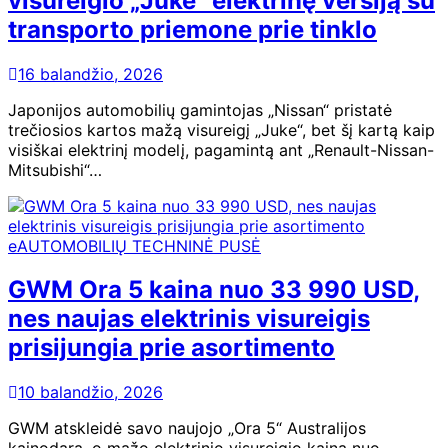
visureigio „Juke“ elektrinę versiją su
transporto priemone prie tinklo
16 balandžio, 2026
Japonijos automobilių gamintojas „Nissan“ pristatė
trečiosios kartos mažą visureigį „Juke“, bet šį kartą kaip
visiškai elektrinį modelį, pagamintą ant „Renault-Nissan-
Mitsubishi“…
eAUTOMOBILIŲ TECHNINĖ PUSĖ
GWM Ora 5 kaina nuo 33 990 USD,
nes naujas elektrinis visureigis
prisijungia prie asortimento
10 balandžio, 2026
GWM atskleidė savo naujojo „Ora 5“ Australijos