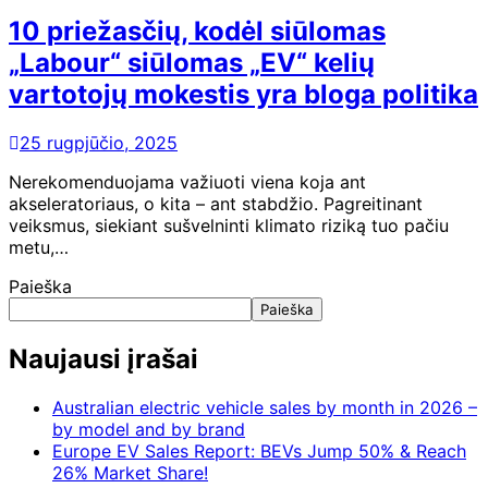
10 priežasčių, kodėl siūlomas
„Labour“ siūlomas „EV“ kelių
vartotojų mokestis yra bloga politika
25 rugpjūčio, 2025
Nerekomenduojama važiuoti viena koja ant
akseleratoriaus, o kita – ant stabdžio. Pagreitinant
veiksmus, siekiant sušvelninti klimato riziką tuo pačiu
metu,…
Paieška
Paieška
Naujausi įrašai
Australian electric vehicle sales by month in 2026 –
by model and by brand
Europe EV Sales Report: BEVs Jump 50% & Reach
26% Market Share!