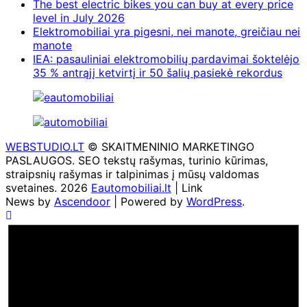
The best electric bikes you can buy at every price
level in July 2026
Elektromobiliai yra pigesni, nei manote, greičiau nei
manote
IEA: pasauliniai elektromobilių pardavimai šoktelėjo
35 % antrąjį ketvirtį ir 50 šalių pasiekė rekordus
WEBSTUDIO.LT
© SKAITMENINIO MARKETINGO
PASLAUGOS. SEO tekstų rašymas, turinio kūrimas,
straipsnių rašymas ir talpinimas į mūsų valdomas
svetaines. 2026
Eautomobiliai.lt
| Link
News by
Ascendoor
| Powered by
WordPress
.