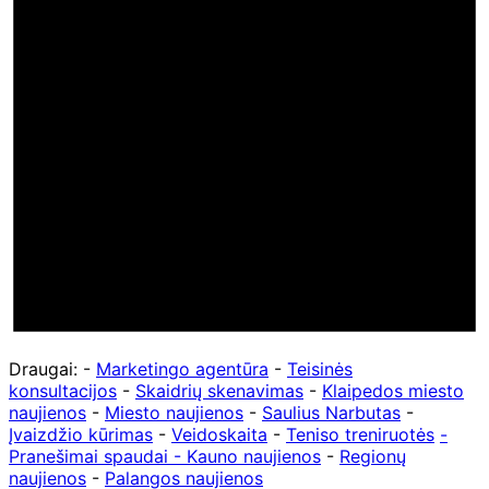
Draugai: -
Marketingo agentūra
-
Teisinės
konsultacijos
-
Skaidrių skenavimas
-
Klaipedos miesto
naujienos
-
Miesto naujienos
-
Saulius Narbutas
-
Įvaizdžio kūrimas
-
Veidoskaita
-
Teniso treniruotės
-
Pranešimai spaudai -
Kauno naujienos
-
Regionų
naujienos
-
Palangos naujienos