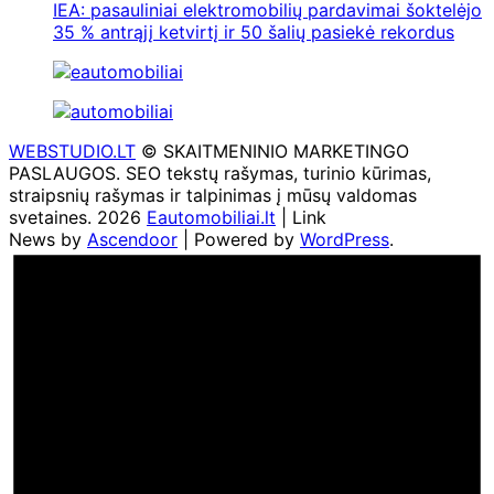
IEA: pasauliniai elektromobilių pardavimai šoktelėjo
35 % antrąjį ketvirtį ir 50 šalių pasiekė rekordus
WEBSTUDIO.LT
© SKAITMENINIO MARKETINGO
PASLAUGOS. SEO tekstų rašymas, turinio kūrimas,
straipsnių rašymas ir talpinimas į mūsų valdomas
svetaines. 2026
Eautomobiliai.lt
| Link
News by
Ascendoor
| Powered by
WordPress
.