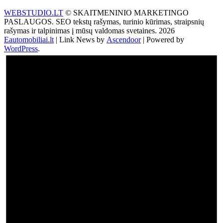
WEBSTUDIO.LT
© SKAITMENINIO MARKETINGO
PASLAUGOS. SEO tekstų rašymas, turinio kūrimas, straipsnių
rašymas ir talpinimas į mūsų valdomas svetaines. 2026
Eautomobiliai.lt
| Link News by
Ascendoor
| Powered by
WordPress
.