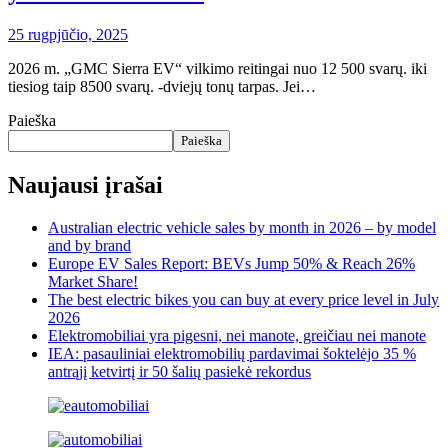
25 rugpjūčio, 2025
2026 m. „GMC Sierra EV“ vilkimo reitingai nuo 12 500 svarų. iki
tiesiog taip 8500 svarų. -dviejų tonų tarpas. Jei…
Paieška
Paieška
Naujausi įrašai
Australian electric vehicle sales by month in 2026 – by model
and by brand
Europe EV Sales Report: BEVs Jump 50% & Reach 26%
Market Share!
The best electric bikes you can buy at every price level in July
2026
Elektromobiliai yra pigesni, nei manote, greičiau nei manote
IEA: pasauliniai elektromobilių pardavimai šoktelėjo 35 %
antrąjį ketvirtį ir 50 šalių pasiekė rekordus