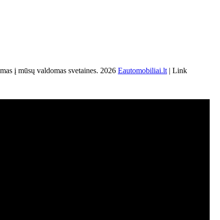
s į mūsų valdomas svetaines. 2026
Eautomobiliai.lt
| Link