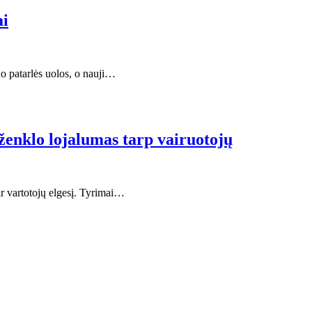
ai
o patarlės uolos, o nauji…
 ženklo lojalumas tarp vairuotojų
ir vartotojų elgesį. Tyrimai…