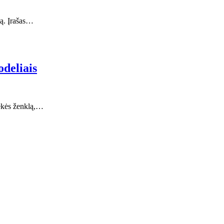
tą. Įrašas…
deliais
rekės ženklą,…