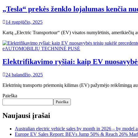
„Tesla“ prekės ženklo lojalumas kenčia nu
14 rugpjūčio, 2025
Kartą „Electric Transportour“ (EV) visatos numylėtinis, amerikiečių 
eAUTOMOBILIŲ TECHNINĖ PUSĖ
Elektrifikavimo ryšiai: kaip EV nuosavybės
24 balandžio, 2025
Elektrinių transporto priemonių kilimas (EV) pažymėjo reikšmingą autom
Paieška
Paieška
Naujausi įrašai
Australian electric vehicle sales by month in 2026 – by model 
Europe EV Sales Report: BEVs Jump 50% & Reach 26% Mark