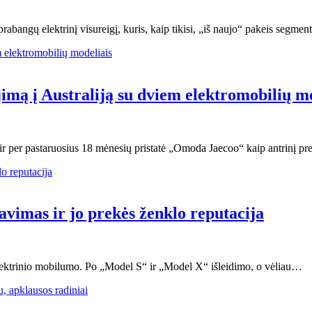
rabangų elektrinį visureigį, kuris, kaip tikisi, „iš naujo“ pakeis segmen
imą į Australiją su dviem elektromobilių mo
 ir per pastaruosius 18 mėnesių pristatė „Omoda Jaecoo“ kaip antrinį p
vimas ir jo prekės ženklo reputacija
e elektrinio mobilumo. Po „Model S“ ir „Model X“ išleidimo, o vėliau…