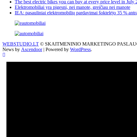
The best electric bikes you can buy at every price level in July
Elektromobiliai yra pigesni, nei manote, greičiau nei manote
IEA: pasauliniai elektromobilių pardavimai šoktelėjo 35 % antrąj
WEBSTUDIO.LT
© SKAITMENINIO MARKETINGO PASLAUGOS. SEO te
News by
Ascendoor
| Powered by
WordPress
.