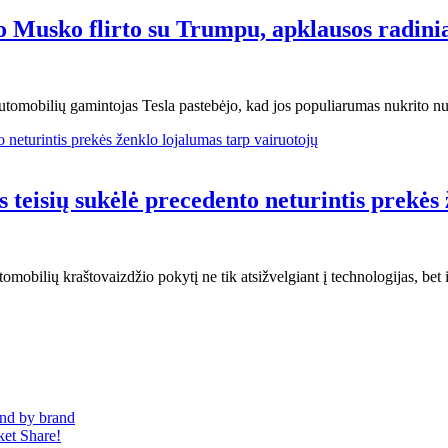
o Musko flirto su Trumpu, apklausos radini
automobilių gamintojas Tesla pastebėjo, kad jos populiarumas nukrito nu
 teisių sukėlė precedento neturintis prekės
obilių kraštovaizdžio pokytį ne tik atsižvelgiant į technologijas, bet 
and by brand
et Share!