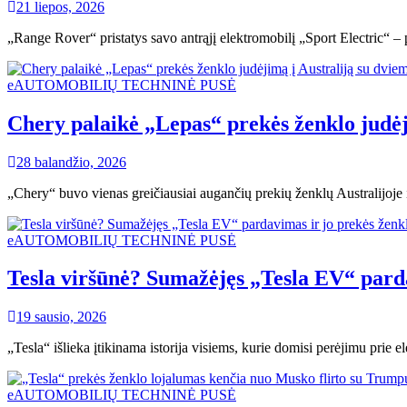
21 liepos, 2026
„Range Rover“ pristatys savo antrąjį elektromobilį „Sport Electric“ – p
eAUTOMOBILIŲ TECHNINĖ PUSĖ
Chery palaikė „Lepas“ prekės ženklo judėj
28 balandžio, 2026
„Chery“ buvo vienas greičiausiai augančių prekių ženklų Australijoje
eAUTOMOBILIŲ TECHNINĖ PUSĖ
Tesla viršūnė? Sumažėjęs „Tesla EV“ parda
19 sausio, 2026
„Tesla“ išlieka įtikinama istorija visiems, kurie domisi perėjimu pri
eAUTOMOBILIŲ TECHNINĖ PUSĖ