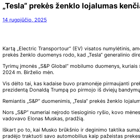
„Tesla“ prekės ženklo lojalumas kenči
14 rugpjūčio, 2025
Kartą „Electric Transportour“ (EV) visatos numylėtinis, am
prekės ženklo duomenys rodo, kad „Tesla“ generalinio dire
Tyrimų įmonės „S&P Global“ mobilumo duomenys, kuriais šią
2024 m. Birželio mėn.
Vis dėlto tai, kas kadaise buvo pramonėje pirmaujanti pre
prezidentą Donaldą Trumpą po pirmojo iš dviejų bandymų
Remiantis „S&P“ duomenimis, „Tesla“ prekės ženklo lojalu
Nors „S&P“ numeriai neįrodo tiesioginio ryšio, kovo mė
vadovavo Elonas Muskas, pradžią.
Iškart po to, kai Musko brūkšnio ir deginimo taktika sumaž
pradėjo traktuoti savo automobilius kaip pažeistas prekes, 