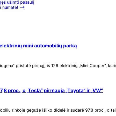
gęs užimti pasaulį
ai numatė!
⟶
lektrinių mini automobilių parką
iogena“ pristatė pirmąjį iš 126 elektrinių „Mini Cooper“, kur
,8 proc., o „Tesla“ pirmauja „Toyota“ ir „VW“
ilių rinkoje gegužę išliko didelė ir sudarė 97,8 proc., o ta