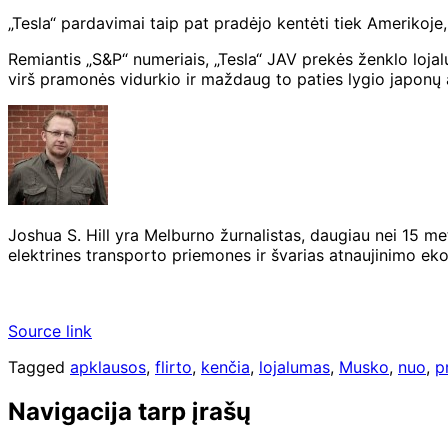
„Tesla“ pardavimai taip pat pradėjo kentėti tiek Amerikoje,
Remiantis „S&P“ numeriais, „Tesla“ JAV prekės ženklo lojal
virš pramonės vidurkio ir maždaug to paties lygio japonų 
Joshua S. Hill yra Melburno žurnalistas, daugiau nei 15 me
elektrines transporto priemones ir švarias atnaujinimo e
Source link
Tagged
apklausos
,
flirto
,
kenčia
,
lojalumas
,
Musko
,
nuo
,
p
Navigacija tarp įrašų