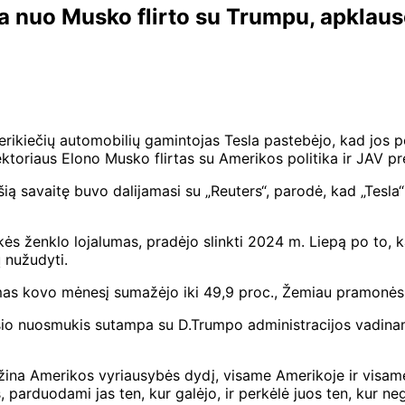
a nuo Musko flirto su Trumpu, apklaus
erikiečių automobilių gamintojas Tesla pastebėjo, kad jos p
ktoriaus Elono Musko flirtas su Amerikos politika ir JAV p
 savaitę buvo dalijamasi su „Reuters“, parodė, kad „Tesla“
kės ženklo lojalumas, pradėjo slinkti 2024 m. Liepą po to, 
 nužudyti.
mas kovo mėnesį sumažėjo iki 49,9 proc., Žemiau pramonės 
nesio nuosmukis sutampa su D.Trumpo administracijos vadi
ina Amerikos vyriausybės dydį, visame Amerikoje ir visame p
parduodami jas ten, kur galėjo, ir perkėlė juos ten, kur neg