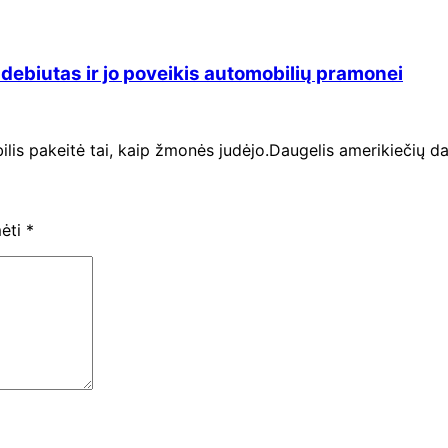
 debiutas ir jo poveikis automobilių pramonei
lis pakeitė tai, kaip žmonės judėjo.Daugelis amerikiečių da
mėti
*