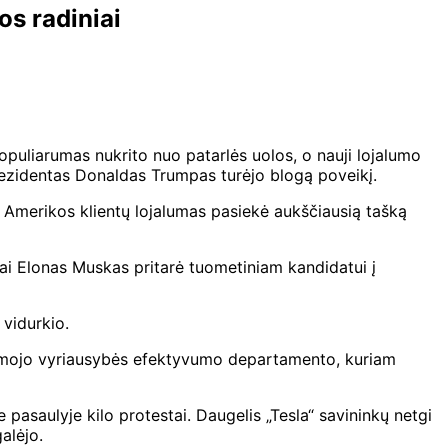
os radiniai
opuliarumas nukrito nuo patarlės uolos, o nauji lojalumo
rezidentas Donaldas Trumpas turėjo blogą poveikį.
 Amerikos klientų lojalumas pasiekė aukščiausią tašką
kai Elonas Muskas pritarė tuometiniam kandidatui į
vidurkio.
namojo vyriausybės efektyvumo departamento, kuriam
asaulyje kilo protestai. Daugelis „Tesla“ savininkų netgi
alėjo.