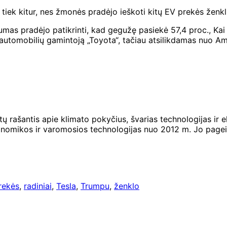
 tiek kitur, nes žmonės pradėjo ieškoti kitų EV prekės ženkl
umas pradėjo patikrinti, kad gegužę pasiekė 57,4 proc., Kai 
automobilių gamintoją „Toyota“, tačiau atsilikdamas nuo Ame
tų rašantis apie klimato pokyčius, švarias technologijas ir 
konomikos ir varomosios technologijas nuo 2012 m. Jo page
rekės
,
radiniai
,
Tesla
,
Trumpu
,
ženklo