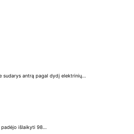
ie sudarys antrą pagal dydį elektrinių…
i padėjo išlaikyti 98…