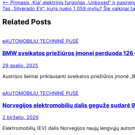
⟵
Pirmasis „Kia“ elektrinis furgonas „Unboxed“ ir pasiren
Tas „Silverado EV“, kuris nuėjo 1 059 mylių? Šie vaikinai t
Related Posts
eAUTOMOBILIŲ TECHNINĖ PUSĖ
BMW sveikatos priežiūros įmonei perduoda 126 e
29 spalio, 2025
Austrijos šeimai priklausanti sveikatos priežiūros įmonė „B
eAUTOMOBILIŲ TECHNINĖ PUSĖ
Norvegijos elektromobilių dalis gegužę sudarė 97
2 birželio, 2026
Elektromobilių (EV) dalis Norvegijos naujų lengvųjų automob