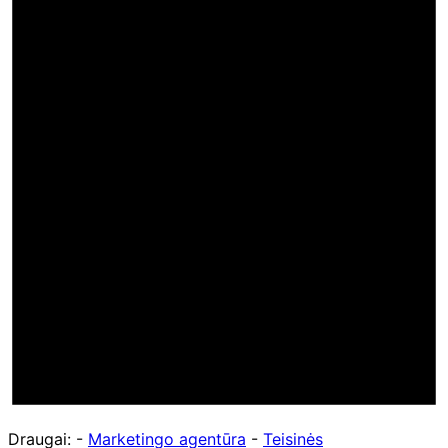
Draugai: -
Marketingo agentūra
-
Teisinės