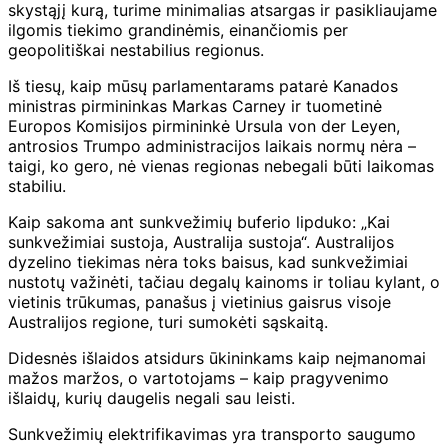
skystąjį kurą, turime minimalias atsargas ir pasikliaujame
ilgomis tiekimo grandinėmis, einančiomis per
geopolitiškai nestabilius regionus.
Iš tiesų, kaip mūsų parlamentarams patarė Kanados
ministras pirmininkas Markas Carney ir tuometinė
Europos Komisijos pirmininkė Ursula von der Leyen,
antrosios Trumpo administracijos laikais normų nėra –
taigi, ko gero, nė vienas regionas nebegali būti laikomas
stabiliu.
Kaip sakoma ant sunkvežimių buferio lipduko: „Kai
sunkvežimiai sustoja, Australija sustoja“. Australijos
dyzelino tiekimas nėra toks baisus, kad sunkvežimiai
nustotų važinėti, tačiau degalų kainoms ir toliau kylant, o
vietinis trūkumas, panašus į vietinius gaisrus visoje
Australijos regione, turi sumokėti sąskaitą.
Didesnės išlaidos atsidurs ūkininkams kaip neįmanomai
mažos maržos, o vartotojams – kaip pragyvenimo
išlaidų, kurių daugelis negali sau leisti.
Sunkvežimių elektrifikavimas yra transporto saugumo