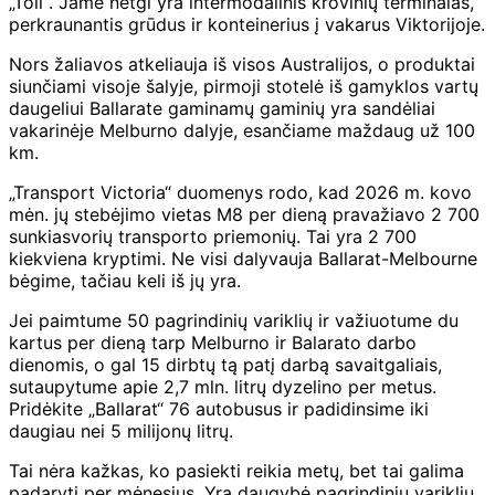
„Toll“. Jame netgi yra intermodalinis krovinių terminalas,
perkraunantis grūdus ir konteinerius į vakarus Viktorijoje.
Nors žaliavos atkeliauja iš visos Australijos, o produktai
siunčiami visoje šalyje, pirmoji stotelė iš gamyklos vartų
daugeliui Ballarate gaminamų gaminių yra sandėliai
vakarinėje Melburno dalyje, esančiame maždaug už 100
km.
„Transport Victoria“ duomenys rodo, kad 2026 m. kovo
mėn. jų stebėjimo vietas M8 per dieną pravažiavo 2 700
sunkiasvorių transporto priemonių. Tai yra 2 700
kiekviena kryptimi. Ne visi dalyvauja Ballarat-Melbourne
bėgime, tačiau keli iš jų yra.
Jei paimtume 50 pagrindinių variklių ir važiuotume du
kartus per dieną tarp Melburno ir Balarato darbo
dienomis, o gal 15 dirbtų tą patį darbą savaitgaliais,
sutaupytume apie 2,7 mln. litrų dyzelino per metus.
Pridėkite „Ballarat“ 76 autobusus ir padidinsime iki
daugiau nei 5 milijonų litrų.
Tai nėra kažkas, ko pasiekti reikia metų, bet tai galima
padaryti per mėnesius. Yra daugybė pagrindinių variklių