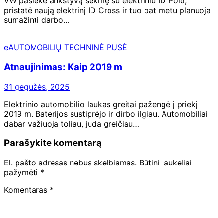
VW pasiekė ankstyvą sėkmę su elektriniu ID Polo,
pristatė naują elektrinį ID Cross ir tuo pat metu planuoja
sumažinti darbo…
eAUTOMOBILIŲ TECHNINĖ PUSĖ
Atnaujinimas: Kaip 2019 m
31 gegužės, 2025
Elektrinio automobilio laukas greitai pažengė į priekį
2019 m. Baterijos sustiprėjo ir dirbo ilgiau. Automobiliai
dabar važiuoja toliau, juda greičiau…
Parašykite komentarą
El. pašto adresas nebus skelbiamas.
Būtini laukeliai
pažymėti
*
Komentaras
*