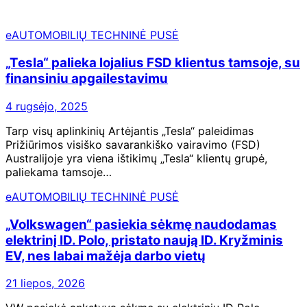
eAUTOMOBILIŲ TECHNINĖ PUSĖ
„Tesla“ palieka lojalius FSD klientus tamsoje, su
finansiniu apgailestavimu
4 rugsėjo, 2025
Tarp visų aplinkinių Artėjantis „Tesla“ paleidimas
Prižiūrimos visiško savarankiško vairavimo (FSD)
Australijoje yra viena ištikimų „Tesla“ klientų grupė,
paliekama tamsoje…
eAUTOMOBILIŲ TECHNINĖ PUSĖ
„Volkswagen“ pasiekia sėkmę naudodamas
elektrinį ID. Polo, pristato naują ID. Kryžminis
EV, nes labai mažėja darbo vietų
21 liepos, 2026