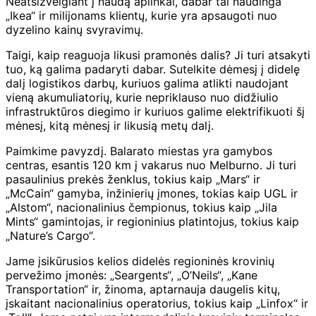
Neatsižvelgiant į naudą aplinkai, dabar tai naudinga
„Ikea“ ir milijonams klientų, kurie yra apsaugoti nuo
dyzelino kainų svyravimų.
Taigi, kaip reaguoja likusi pramonės dalis? Ji turi atsakyti
tuo, ką galima padaryti dabar. Sutelkite dėmesį į didelę
dalį logistikos darbų, kuriuos galima atlikti naudojant
vieną akumuliatorių, kurie nepriklauso nuo didžiulio
infrastruktūros diegimo ir kuriuos galime elektrifikuoti šį
mėnesį, kitą mėnesį ir likusią metų dalį.
Paimkime pavyzdį. Balarato miestas yra gamybos
centras, esantis 120 km į vakarus nuo Melburno. Ji turi
pasaulinius prekės ženklus, tokius kaip „Mars“ ir
„McCain“ gamyba, inžinierių įmones, tokias kaip UGL ir
„Alstom“, nacionalinius čempionus, tokius kaip „Jila
Mints“ gamintojas, ir regioninius platintojus, tokius kaip
„Nature’s Cargo“.
Jame įsikūrusios kelios didelės regioninės krovinių
pervežimo įmonės: „Seargents“, „O’Neils“, „Kane
Transportation“ ir, žinoma, aptarnauja daugelis kitų,
įskaitant nacionalinius operatorius, tokius kaip „Linfox“ ir