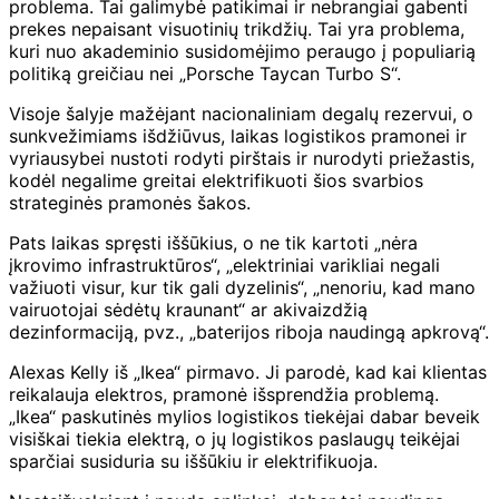
problema. Tai galimybė patikimai ir nebrangiai gabenti
prekes nepaisant visuotinių trikdžių. Tai yra problema,
kuri nuo akademinio susidomėjimo peraugo į populiarią
politiką greičiau nei „Porsche Taycan Turbo S“.
Visoje šalyje mažėjant nacionaliniam degalų rezervui, o
sunkvežimiams išdžiūvus, laikas logistikos pramonei ir
vyriausybei nustoti rodyti pirštais ir nurodyti priežastis,
kodėl negalime greitai elektrifikuoti šios svarbios
strateginės pramonės šakos.
Pats laikas spręsti iššūkius, o ne tik kartoti „nėra
įkrovimo infrastruktūros“, „elektriniai varikliai negali
važiuoti visur, kur tik gali dyzelinis“, „nenoriu, kad mano
vairuotojai sėdėtų kraunant“ ar akivaizdžią
dezinformaciją, pvz., „baterijos riboja naudingą apkrovą“.
Alexas Kelly iš „Ikea“ pirmavo. Ji parodė, kad kai klientas
reikalauja elektros, pramonė išsprendžia problemą.
„Ikea“ paskutinės mylios logistikos tiekėjai dabar beveik
visiškai tiekia elektrą, o jų logistikos paslaugų teikėjai
sparčiai susiduria su iššūkiu ir elektrifikuoja.