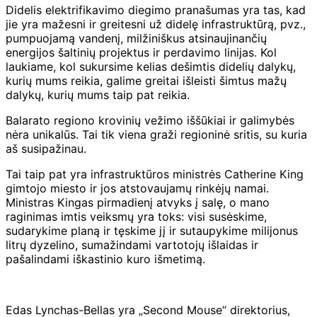
Didelis elektrifikavimo diegimo pranašumas yra tas, kad
jie yra mažesni ir greitesni už didelę infrastruktūrą, pvz.,
pumpuojamą vandenį, milžiniškus atsinaujinančių
energijos šaltinių projektus ir perdavimo linijas. Kol
laukiame, kol sukursime kelias dešimtis didelių dalykų,
kurių mums reikia, galime greitai išleisti šimtus mažų
dalykų, kurių mums taip pat reikia.
Balarato regiono krovinių vežimo iššūkiai ir galimybės
nėra unikalūs. Tai tik viena graži regioninė sritis, su kuria
aš susipažinau.
Tai taip pat yra infrastruktūros ministrės Catherine King
gimtojo miesto ir jos atstovaujamų rinkėjų namai.
Ministras Kingas pirmadienį atvyks į salę, o mano
raginimas imtis veiksmų yra toks: visi susėskime,
sudarykime planą ir tęskime jį ir sutaupykime milijonus
litrų dyzelino, sumažindami vartotojų išlaidas ir
pašalindami iškastinio kuro išmetimą.
Edas Lynchas-Bellas yra „Second Mouse“ direktorius,