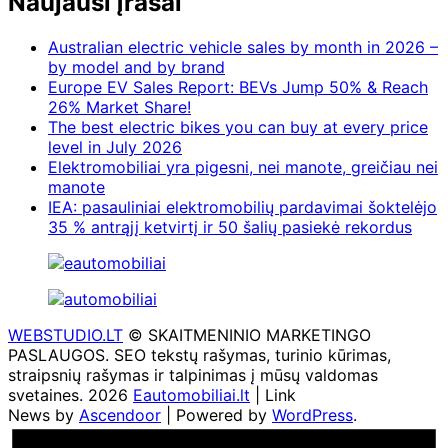
Naujausi įrašai
Australian electric vehicle sales by month in 2026 –
by model and by brand
Europe EV Sales Report: BEVs Jump 50% & Reach
26% Market Share!
The best electric bikes you can buy at every price
level in July 2026
Elektromobiliai yra pigesni, nei manote, greičiau nei
manote
IEA: pasauliniai elektromobilių pardavimai šoktelėjo
35 % antrąjį ketvirtį ir 50 šalių pasiekė rekordus
WEBSTUDIO.LT
© SKAITMENINIO MARKETINGO
PASLAUGOS. SEO tekstų rašymas, turinio kūrimas,
straipsnių rašymas ir talpinimas į mūsų valdomas
svetaines. 2026
Eautomobiliai.lt
| Link
News by
Ascendoor
| Powered by
WordPress
.