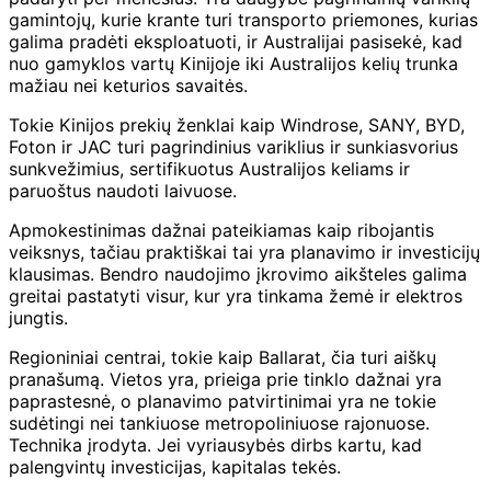
gamintojų, kurie krante turi transporto priemones, kurias
galima pradėti eksploatuoti, ir Australijai pasisekė, kad
nuo gamyklos vartų Kinijoje iki Australijos kelių trunka
mažiau nei keturios savaitės.
Tokie Kinijos prekių ženklai kaip Windrose, SANY, BYD,
Foton ir JAC turi pagrindinius variklius ir sunkiasvorius
sunkvežimius, sertifikuotus Australijos keliams ir
paruoštus naudoti laivuose.
Apmokestinimas dažnai pateikiamas kaip ribojantis
veiksnys, tačiau praktiškai tai yra planavimo ir investicijų
klausimas. Bendro naudojimo įkrovimo aikšteles galima
greitai pastatyti visur, kur yra tinkama žemė ir elektros
jungtis.
Regioniniai centrai, tokie kaip Ballarat, čia turi aiškų
pranašumą. Vietos yra, prieiga prie tinklo dažnai yra
paprastesnė, o planavimo patvirtinimai yra ne tokie
sudėtingi nei tankiuose metropoliniuose rajonuose.
Technika įrodyta. Jei vyriausybės dirbs kartu, kad
palengvintų investicijas, kapitalas tekės.