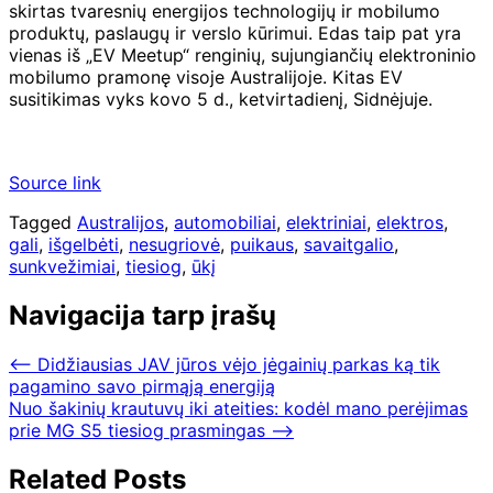
skirtas tvaresnių energijos technologijų ir mobilumo
produktų, paslaugų ir verslo kūrimui. Edas taip pat yra
vienas iš „EV Meetup“ renginių, sujungiančių elektroninio
mobilumo pramonę visoje Australijoje. Kitas EV
susitikimas vyks kovo 5 d., ketvirtadienį, Sidnėjuje.
Source link
Tagged
Australijos
,
automobiliai
,
elektriniai
,
elektros
,
gali
,
išgelbėti
,
nesugriovė
,
puikaus
,
savaitgalio
,
sunkvežimiai
,
tiesiog
,
ūkį
Navigacija tarp įrašų
⟵
Didžiausias JAV jūros vėjo jėgainių parkas ką tik
pagamino savo pirmąją energiją
Nuo šakinių krautuvų iki ateities: kodėl mano perėjimas
prie MG S5 tiesiog prasmingas
⟶
Related Posts