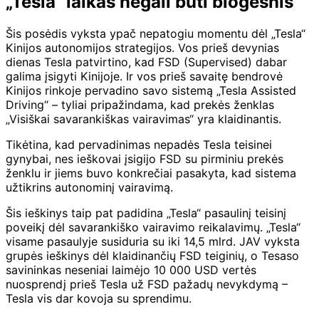
„Tesla“ laikas negali būti blogesnis
Šis posėdis vyksta ypač nepatogiu momentu dėl „Tesla“
Kinijos autonomijos strategijos. Vos prieš devynias
dienas Tesla patvirtino, kad FSD (Supervised) dabar
galima įsigyti Kinijoje. Ir vos prieš savaitę bendrovė
Kinijos rinkoje pervadino savo sistemą „Tesla Assisted
Driving“ – tyliai pripažindama, kad prekės ženklas
„Visiškai savarankiškas vairavimas“ yra klaidinantis.
Tikėtina, kad pervadinimas nepadės Tesla teisinei
gynybai, nes ieškovai įsigijo FSD su pirminiu prekės
ženklu ir jiems buvo konkrečiai pasakyta, kad sistema
užtikrins autonominį vairavimą.
Šis ieškinys taip pat padidina „Tesla“ pasaulinį teisinį
poveikį dėl savarankiško vairavimo reikalavimų. „Tesla“
visame pasaulyje susiduria su iki 14,5 mlrd. JAV vyksta
grupės ieškinys dėl klaidinančių FSD teiginių, o Tesaso
savininkas neseniai laimėjo 10 000 USD vertės
nuosprendį prieš Tesla už FSD pažadų nevykdymą –
Tesla vis dar kovoja su sprendimu.