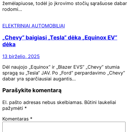
žemėlapiuose, todėl jo įkrovimo stočių sąrašuose dabar
rodomi…
ELEKTRINIAI AUTOMOBILIAI
„Chevy“ baigiasi „Tesla“ dėka „Equinox EV“
dėka
13 birželio, 2025
Dėl naujojo „Equinox“ ir „Blazer EVS“ „Chevy“ stumia
spragą su „Tesla“ JAV. Po „Ford“ perpardavimo „Chevy“
dabar yra sparčiausiai augantis…
Parašykite komentarą
El. pašto adresas nebus skelbiamas.
Būtini laukeliai
pažymėti
*
Komentaras
*