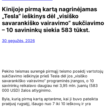
Kinijoje pirmą kartą nagrinėjamas
„Tesla“ ieškinys dėl „visiško
savarankiško vairavimo“ sukčiavimo
– 10 savininkų siekia 583 tūkst.
30 gegužės, 2026
Pekino teismas surengė pirmąjį teismo posėdį vartotojų
sukčiavimo ieškinyje prieš Tesla dėl jos „visiško
savarankiško vairavimo“ programinės įrangos, o 10
savininkų reikalavo daugiau nei 3,95 mln. juanių (583
000 USD) žalos atlyginimo.
Byla, kurią pirmą kartą aptarėme, kai ji buvo pateikta
praėjusį rugsėjį, išaugo nuo 7 iki 10 ieškovų ir yra