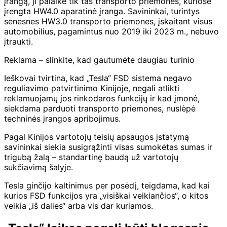
įrangą, ji palaikė tik tas transporto priemones, kuriose
įrengta HW4.0 aparatinė įranga. Savininkai, turintys
senesnes HW3.0 transporto priemones, įskaitant visus
automobilius, pagamintus nuo 2019 iki 2023 m., nebuvo
įtraukti.
Reklama – slinkite, kad gautumėte daugiau turinio
Ieškovai tvirtina, kad „Tesla“ FSD sistema negavo
reguliavimo patvirtinimo Kinijoje, negali atlikti
reklamuojamų jos rinkodaros funkcijų ir kad įmonė,
siekdama parduoti transporto priemones, nuslėpė
techninės įrangos apribojimus.
Pagal Kinijos vartotojų teisių apsaugos įstatymą
savininkai siekia susigrąžinti visas sumokėtas sumas ir
trigubą žalą – standartinę baudą už vartotojų
sukčiavimą šalyje.
Tesla ginčijo kaltinimus per posėdį, teigdama, kad kai
kurios FSD funkcijos yra „visiškai veikiančios“, o kitos
veikia „iš dalies“ arba vis dar kuriamos.