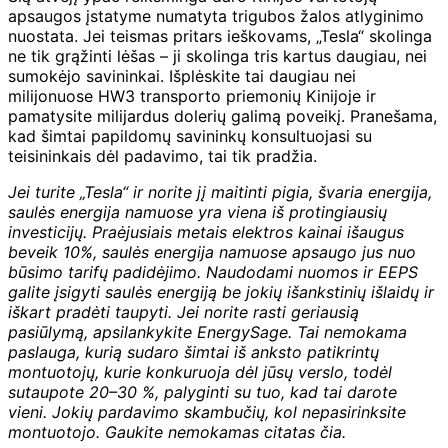
apsaugos įstatyme numatyta trigubos žalos atlyginimo
nuostata. Jei teismas pritars ieškovams, „Tesla“ skolinga
ne tik grąžinti lėšas – ji skolinga tris kartus daugiau, nei
sumokėjo savininkai. Išplėskite tai daugiau nei
milijonuose HW3 transporto priemonių Kinijoje ir
pamatysite milijardus dolerių galimą poveikį. Pranešama,
kad šimtai papildomų savininkų konsultuojasi su
teisininkais dėl padavimo, tai tik pradžia.
Jei turite „Tesla“ ir norite jį maitinti pigia, švaria energija,
saulės energija namuose yra viena iš protingiausių
investicijų. Praėjusiais metais elektros kainai išaugus
beveik 10%, saulės energija namuose apsaugo jus nuo
būsimo tarifų padidėjimo. Naudodami nuomos ir EEPS
galite įsigyti saulės energiją be jokių išankstinių išlaidų ir
iškart pradėti taupyti. Jei norite rasti geriausią
pasiūlymą, apsilankykite EnergySage. Tai nemokama
paslauga, kurią sudaro šimtai iš anksto patikrintų
montuotojų, kurie konkuruoja dėl jūsų verslo, todėl
sutaupote 20–30 %, palyginti su tuo, kad tai darote
vieni. Jokių pardavimo skambučių, kol nepasirinksite
montuotojo. Gaukite nemokamas citatas čia.