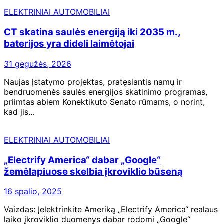
ELEKTRINIAI AUTOMOBILIAI
CT skatina saulės energiją iki 2035 m.,
baterijos yra dideli laimėtojai
31 gegužės, 2026
Naujas įstatymo projektas, pratęsiantis namų ir
bendruomenės saulės energijos skatinimo programas,
priimtas abiem Konektikuto Senato rūmams, o norint,
kad jis…
ELEKTRINIAI AUTOMOBILIAI
„Electrify America“ dabar „Google“
žemėlapiuose skelbia įkroviklio būseną
16 spalio, 2025
Vaizdas: Įelektrinkite Ameriką „Electrify America“ realaus
laiko įkroviklio duomenys dabar rodomi „Google“