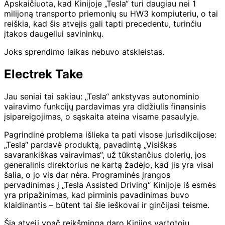
Apskaičiuota, kad Kinijoje „Tesla“ turi daugiau nei 1
milijoną transporto priemonių su HW3 kompiuteriu, o tai
reiškia, kad šis atvejis gali tapti precedentu, turinčiu
įtakos daugeliui savininkų.
Joks sprendimo laikas nebuvo atskleistas.
Electrek Take
Jau seniai tai sakiau: „Tesla“ ankstyvas autonominio
vairavimo funkcijų pardavimas yra didžiulis finansinis
įsipareigojimas, o sąskaita ateina visame pasaulyje.
Pagrindinė problema išlieka ta pati visose jurisdikcijose:
„Tesla“ pardavė produktą, pavadintą „Visiškas
savarankiškas vairavimas“, už tūkstančius dolerių, jos
generalinis direktorius ne kartą žadėjo, kad jis yra visai
šalia, o jo vis dar nėra. Programinės įrangos
pervadinimas į „Tesla Assisted Driving“ Kinijoje iš esmės
yra pripažinimas, kad pirminis pavadinimas buvo
klaidinantis – būtent tai šie ieškovai ir ginčijasi teisme.
Šią atvejį ypač reikšminga daro Kinijos vartotojų