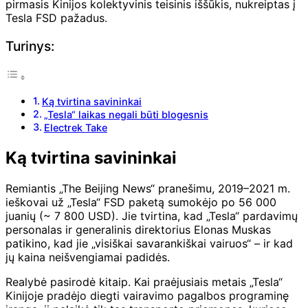
pirmasis Kinijos kolektyvinis teisinis iššūkis, nukreiptas į
Tesla FSD pažadus.
Turinys:
Ką tvirtina savininkai
„Tesla“ laikas negali būti blogesnis
Electrek Take
Ką tvirtina savininkai
Remiantis „The Beijing News“ pranešimu, 2019–2021 m.
ieškovai už „Tesla“ FSD paketą sumokėjo po 56 000
juanių (~ 7 800 USD). Jie tvirtina, kad „Tesla“ pardavimų
personalas ir generalinis direktorius Elonas Muskas
patikino, kad jie „visiškai savarankiškai vairuos“ – ir kad
jų kaina neišvengiamai padidės.
Realybė pasirodė kitaip. Kai praėjusiais metais „Tesla“
Kinijoje pradėjo diegti vairavimo pagalbos programinę