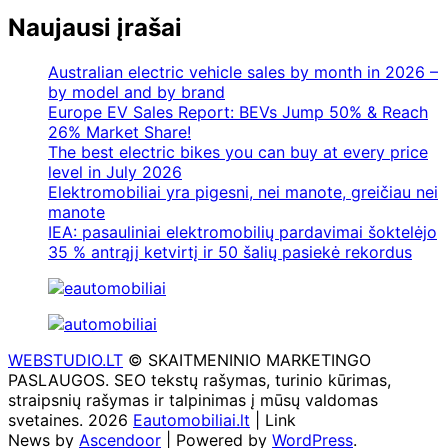
Naujausi įrašai
Australian electric vehicle sales by month in 2026 –
by model and by brand
Europe EV Sales Report: BEVs Jump 50% & Reach
26% Market Share!
The best electric bikes you can buy at every price
level in July 2026
Elektromobiliai yra pigesni, nei manote, greičiau nei
manote
IEA: pasauliniai elektromobilių pardavimai šoktelėjo
35 % antrąjį ketvirtį ir 50 šalių pasiekė rekordus
WEBSTUDIO.LT
© SKAITMENINIO MARKETINGO
PASLAUGOS. SEO tekstų rašymas, turinio kūrimas,
straipsnių rašymas ir talpinimas į mūsų valdomas
svetaines. 2026
Eautomobiliai.lt
| Link
News by
Ascendoor
| Powered by
WordPress
.