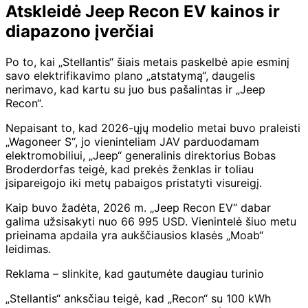
Atskleidė Jeep Recon EV kainos ir
diapazono įverčiai
Po to, kai „Stellantis“ šiais metais paskelbė apie esminį
savo elektrifikavimo plano „atstatymą“, daugelis
nerimavo, kad kartu su juo bus pašalintas ir „Jeep
Recon“.
Nepaisant to, kad 2026-ųjų modelio metai buvo praleisti
„Wagoneer S“, jo vieninteliam JAV parduodamam
elektromobiliui, „Jeep“ generalinis direktorius Bobas
Broderdorfas teigė, kad prekės ženklas ir toliau
įsipareigojo iki metų pabaigos pristatyti visureigį.
Kaip buvo žadėta, 2026 m. „Jeep Recon EV“ dabar
galima užsisakyti nuo 66 995 USD. Vienintelė šiuo metu
prieinama apdaila yra aukščiausios klasės „Moab“
leidimas.
Reklama – slinkite, kad gautumėte daugiau turinio
„Stellantis“ anksčiau teigė, kad „Recon“ su 100 kWh