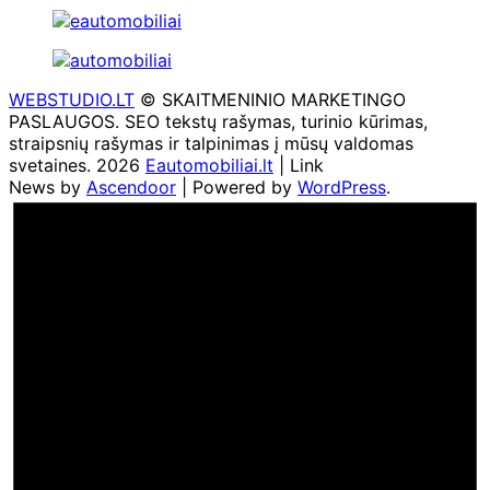
WEBSTUDIO.LT
© SKAITMENINIO MARKETINGO
PASLAUGOS. SEO tekstų rašymas, turinio kūrimas,
straipsnių rašymas ir talpinimas į mūsų valdomas
svetaines. 2026
Eautomobiliai.lt
| Link
News by
Ascendoor
| Powered by
WordPress
.