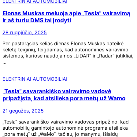
ELEKTRINIAI AUTOMOBILIAI
Elonas Muskas meluoja apie „Tesla“ vairavimą
ir aš turiu DMS tai įrodyti
28 rugpjūčio, 2025
Per pastarąsias kelias dienas Elonas Muskas pateikė
keletą teiginių, teigdamas, kad autonominės vairavimo
sistemos, kuriose naudojamos „LiDAR“ ir „Radar“ jutikliai,
…
ELEKTRINIAI AUTOMOBILIAI
„Tesla“ savarankiško vairavimo vadovė
pripažįsta, kad atsilieka pora metų už Wamo
21 gegužės, 2025
„Tesla“ savarankiško vairavimo vadovas pripažino, kad
automobilių gamintojo autonominė programa atsilieka
„pora metų“ už „WaMo“, tačiau, jo manymu, išlaidų