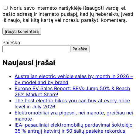
Noriu savo interneto naršyklėje išsaugoti vardą, el.
pašto adresą ir interneto puslapį, kad jų nebereiktų įvesti
iš naujo, kai kitą kartą vėl norėsiu parašyti komentarą.
Paieška
Paieška
Naujausi įrašai
Australian electric vehicle sales by month in 2026 –
by model and by brand
Europe EV Sales Report: BEVs Jump 50% & Reach
26% Market Share!
The best electric bikes you can buy at every price
level in July 2026
Elektromobiliai yra pigesni, nei manote, greičiau nei
manote
IEA: pasauliniai elektromobilių pardavimai šoktelėjo
35 % antrąjį ketvirtį ir 50 šalių pasiekė rekordus