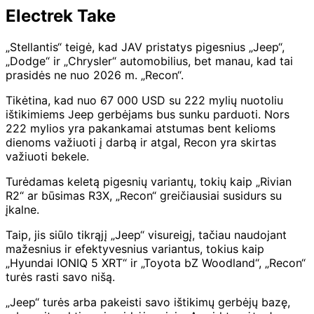
Electrek Take
„Stellantis“ teigė, kad JAV pristatys pigesnius „Jeep“,
„Dodge“ ir „Chrysler“ automobilius, bet manau, kad tai
prasidės ne nuo 2026 m. „Recon“.
Tikėtina, kad nuo 67 000 USD su 222 mylių nuotoliu
ištikimiems Jeep gerbėjams bus sunku parduoti. Nors
222 mylios yra pakankamai atstumas bent kelioms
dienoms važiuoti į darbą ir atgal, Recon yra skirtas
važiuoti bekele.
Turėdamas keletą pigesnių variantų, tokių kaip „Rivian
R2“ ar būsimas R3X, „Recon“ greičiausiai susidurs su
įkalne.
Taip, jis siūlo tikrąjį „Jeep“ visureigį, tačiau naudojant
mažesnius ir efektyvesnius variantus, tokius kaip
„Hyundai IONIQ 5 XRT“ ir „Toyota bZ Woodland“, „Recon“
turės rasti savo nišą.
„Jeep“ turės arba pakeisti savo ištikimų gerbėjų bazę,