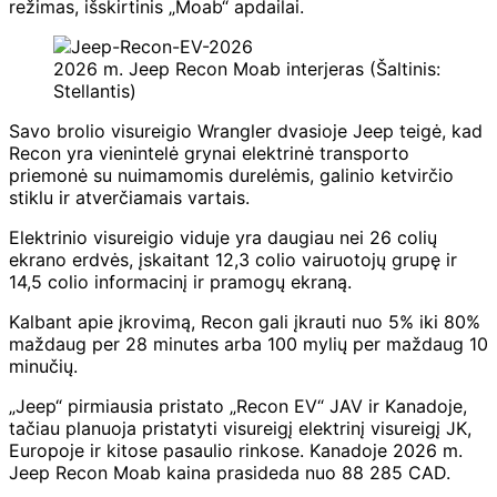
režimas, išskirtinis „Moab“ apdailai.
2026 m. Jeep Recon Moab interjeras (Šaltinis:
Stellantis)
Savo brolio visureigio Wrangler dvasioje Jeep teigė, kad
Recon yra vienintelė grynai elektrinė transporto
priemonė su nuimamomis durelėmis, galinio ketvirčio
stiklu ir atverčiamais vartais.
Elektrinio visureigio viduje yra daugiau nei 26 colių
ekrano erdvės, įskaitant 12,3 colio vairuotojų grupę ir
14,5 colio informacinį ir pramogų ekraną.
Kalbant apie įkrovimą, Recon gali įkrauti nuo 5% iki 80%
maždaug per 28 minutes arba 100 mylių per maždaug 10
minučių.
„Jeep“ pirmiausia pristato „Recon EV“ JAV ir Kanadoje,
tačiau planuoja pristatyti visureigį elektrinį visureigį JK,
Europoje ir kitose pasaulio rinkose. Kanadoje 2026 m.
Jeep Recon Moab kaina prasideda nuo 88 285 CAD.