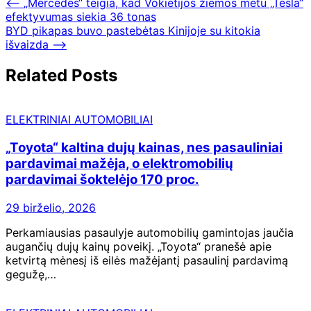
⟵
„Mercedes“ teigia, kad Vokietijos žiemos metu „Tesla“
efektyvumas siekia 36 tonas
BYD pikapas buvo pastebėtas Kinijoje su kitokia
išvaizda
⟶
Related Posts
ELEKTRINIAI AUTOMOBILIAI
„Toyota“ kaltina dujų kainas, nes pasauliniai
pardavimai mažėja, o elektromobilių
pardavimai šoktelėjo 170 proc.
29 birželio, 2026
Perkamiausias pasaulyje automobilių gamintojas jaučia
augančių dujų kainų poveikį. „Toyota“ pranešė apie
ketvirtą mėnesį iš eilės mažėjantį pasaulinį pardavimą
gegužę,…