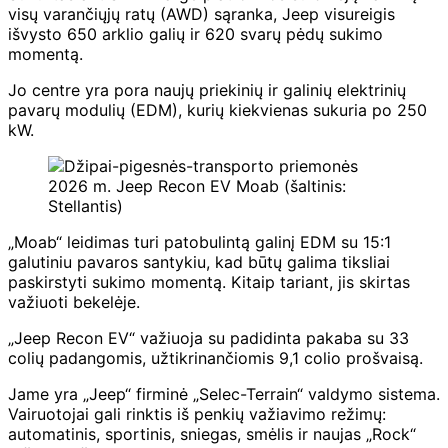
visų varančiųjų ratų (AWD) sąranka, Jeep visureigis
išvysto 650 arklio galių ir 620 svarų pėdų sukimo
momentą.
Jo centre yra pora naujų priekinių ir galinių elektrinių
pavarų modulių (EDM), kurių kiekvienas sukuria po 250
kW.
2026 m. Jeep Recon EV Moab (šaltinis:
Stellantis)
„Moab“ leidimas turi patobulintą galinį EDM su 15:1
galutiniu pavaros santykiu, kad būtų galima tiksliai
paskirstyti sukimo momentą. Kitaip tariant, jis skirtas
važiuoti bekelėje.
„Jeep Recon EV“ važiuoja su padidinta pakaba su 33
colių padangomis, užtikrinančiomis 9,1 colio prošvaisą.
Jame yra „Jeep“ firminė „Selec-Terrain“ valdymo sistema.
Vairuotojai gali rinktis iš penkių važiavimo režimų:
automatinis, sportinis, sniegas, smėlis ir naujas „Rock“