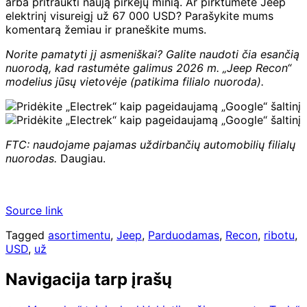
arba pritraukti naują pirkėjų minią. Ar pirktumėte Jeep
elektrinį visureigį už 67 000 USD? Parašykite mums
komentarą žemiau ir praneškite mums.
Norite pamatyti jį asmeniškai? Galite naudoti čia esančią
nuorodą, kad rastumėte galimus 2026 m. „Jeep Recon“
modelius jūsų vietovėje (patikima filialo nuoroda).
FTC: naudojame pajamas uždirbančių automobilių filialų
nuorodas.
Daugiau.
Source link
Tagged
asortimentu
,
Jeep
,
Parduodamas
,
Recon
,
ribotu
,
USD
,
už
Navigacija tarp įrašų