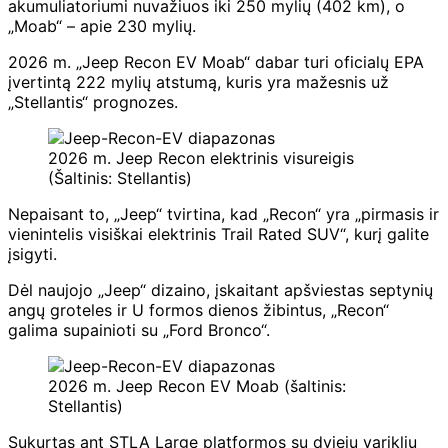
akumuliatoriumi nuvažiuos iki 250 mylių (402 km), o
„Moab“ – apie 230 mylių.
2026 m. „Jeep Recon EV Moab“ dabar turi oficialų EPA
įvertintą 222 mylių atstumą, kuris yra mažesnis už
„Stellantis“ prognozes.
2026 m. Jeep Recon elektrinis visureigis
(Šaltinis: Stellantis)
Nepaisant to, „Jeep“ tvirtina, kad „Recon“ yra „pirmasis ir
vienintelis visiškai elektrinis Trail Rated SUV“, kurį galite
įsigyti.
Dėl naujojo „Jeep“ dizaino, įskaitant apšviestas septynių
angų groteles ir U formos dienos žibintus, „Recon“
galima supainioti su „Ford Bronco“.
2026 m. Jeep Recon EV Moab (šaltinis:
Stellantis)
Sukurtas ant STLA Large platformos su dviejų variklių