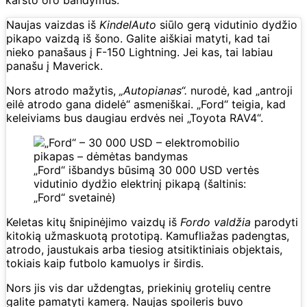
Naujas vaizdas iš
KindelAuto
siūlo gerą vidutinio dydžio
pikapo vaizdą iš šono. Galite aiškiai matyti, kad tai
nieko panašaus į F-150 Lightning. Jei kas, tai labiau
panašu į Maverick.
Nors atrodo mažytis,
„Autopianas“.
nurodė, kad „antroji
eilė atrodo gana didelė“ asmeniškai. „Ford“ teigia, kad
keleiviams bus daugiau erdvės nei „Toyota RAV4“.
„Ford“ išbandys būsimą 30 000 USD vertės
vidutinio dydžio elektrinį pikapą (šaltinis:
„Ford“ svetainė)
Keletas kitų šnipinėjimo vaizdų iš
Fordo valdžia
parodyti
kitokią užmaskuotą prototipą. Kamufliažas padengtas,
atrodo, jaustukais arba tiesiog atsitiktiniais objektais,
tokiais kaip futbolo kamuolys ir širdis.
Nors jis vis dar uždengtas, priekinių grotelių centre
galite pamatyti kamerą. Naujas spoileris buvo