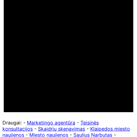
Draugai: -
Marketingo agentūra
-
Teisinės
konsultacijos
-
Skaidrių skenavimas
-
Klaipedos miesto
naujienos
-
Miesto naujienos
-
Saulius Narbutas
-