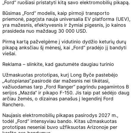
„Ford“ ruošiasi pristatyti kitą savo elektromobilių pikapą.
Būsimas „Ford“ modelis, kaip pirmoji transporto
priemonė, pagrįsta nauja universalia EV platforma (UEV),
yra mažesnis, efektyvesnis ir žymiai pigesnis, jo kainos
prasideda nuo maždaug 30 000 USD.
Pirmą kartą pažvelgėme į vidutinio dydžio keturių durų
pikapą anksčiau šį mėnesį, kai „Ford“ pradėjo jį bandyti
viešai.
Reklama – slinkite, kad gautumėte daugiau turinio
Užmaskuotas prototipas, kurį Long Byče pastebėjo
„Autopianas“.
pasirodė dar mažesnis nei tikėtasi,
važiuodamas tarp „Ford Ranger“ pagrindu pagamintos B
serijos „Mazda“ ir pikapo F-150. Jis taip pat sėdėjo daug
arčiau žemės, o dizainas panašus į legendinį Ford
Ranchero.
Naujasis elektromobilių pikapas pasirodys 2027 m.,
todėl „Ford“ intensyviau bando. Kitas užmaskuotas
prototipas neseniai buvo užfiksuotas Arizonoje per
karšto oro bandymus.