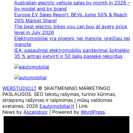
Australian electric vehicle sales by month in 2026 –
by model and by brand
Europe EV Sales Report: BEVs Jump 50% & Reach
26% Market Share!
The best electric bikes you can buy at every price
level in July 2026
Elektromobiliai yra pigesni, nei manote, greičiau nei
manote
IEA: pasauliniai elektromobilių pardavimai šoktelėjo
35 % antrąjį ketvirtį ir 50 šalių pasiekė rekordus
WEBSTUDIO.LT
© SKAITMENINIO MARKETINGO
PASLAUGOS. SEO tekstų rašymas, turinio kūrimas,
straipsnių rašymas ir talpinimas į mūsų valdomas
svetaines. 2026
Eautomobiliai.lt
| Link
News by
Ascendoor
| Powered by
WordPress
.