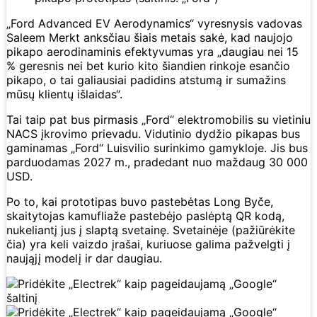
„Ford Advanced EV Aerodynamics“ vyresnysis vadovas
Saleem Merkt anksčiau šiais metais sakė, kad naujojo
pikapo aerodinaminis efektyvumas yra „daugiau nei 15
% geresnis nei bet kurio kito šiandien rinkoje esančio
pikapo, o tai galiausiai padidins atstumą ir sumažins
mūsų klientų išlaidas“.
Tai taip pat bus pirmasis „Ford“ elektromobilis su vietiniu
NACS įkrovimo prievadu. Vidutinio dydžio pikapas bus
gaminamas „Ford“ Luisvilio surinkimo gamykloje. Jis bus
parduodamas 2027 m., pradedant nuo maždaug 30 000
USD.
Po to, kai prototipas buvo pastebėtas Long Byče,
skaitytojas kamufliaže pastebėjo paslėptą QR kodą,
nukeliantį jus į slaptą svetainę. Svetainėje (pažiūrėkite
čia) yra keli vaizdo įrašai, kuriuose galima pažvelgti į
naująjį modelį ir dar daugiau.