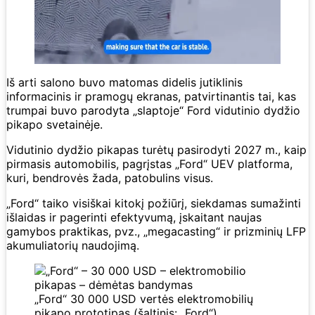
Iš arti salono buvo matomas didelis jutiklinis
informacinis ir pramogų ekranas, patvirtinantis tai, kas
trumpai buvo parodyta „slaptoje“ Ford vidutinio dydžio
pikapo svetainėje.
Vidutinio dydžio pikapas turėtų pasirodyti 2027 m., kaip
pirmasis automobilis, pagrįstas „Ford“ UEV platforma,
kuri, bendrovės žada, patobulins visus.
„Ford“ taiko visiškai kitokį požiūrį, siekdamas sumažinti
išlaidas ir pagerinti efektyvumą, įskaitant naujas
gamybos praktikas, pvz., „megacasting“ ir prizminių LFP
akumuliatorių naudojimą.
„Ford“ 30 000 USD vertės elektromobilių
pikapo prototipas (šaltinis: „Ford“)