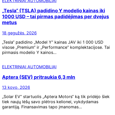
ELEKTRINIAI AUTOMOBILIAI
„Tesla“ (TSLA) padidino Y modelio kainas iki
1000 USD – tai pirmas padidėjimas per dvejus
metus
18 gegužės, 2026
„Tesla“ padidino „Model Y“ kainas JAV iki 1 000 USD
visose „Premium“ ir „Performance“ komplektacijose. Tai
pirmasis modelio Y kainos…
ELEKTRINIAI AUTOMOBILIAI
Aptera (SEV) pritraukia 6,3 mln
13 kovo, 2026
„Solar EV“ startuolis „Aptera Motors“ ką tik pridėjo šiek
tiek naujų lėšų savo plėtros kelionei, vykdydamas
garantiją. Finansavimas tapo įmanomas…