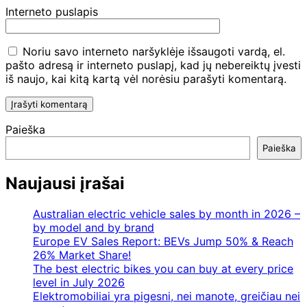
Interneto puslapis
Noriu savo interneto naršyklėje išsaugoti vardą, el.
pašto adresą ir interneto puslapį, kad jų nebereiktų įvesti
iš naujo, kai kitą kartą vėl norėsiu parašyti komentarą.
Paieška
Paieška
Naujausi įrašai
Australian electric vehicle sales by month in 2026 –
by model and by brand
Europe EV Sales Report: BEVs Jump 50% & Reach
26% Market Share!
The best electric bikes you can buy at every price
level in July 2026
Elektromobiliai yra pigesni, nei manote, greičiau nei