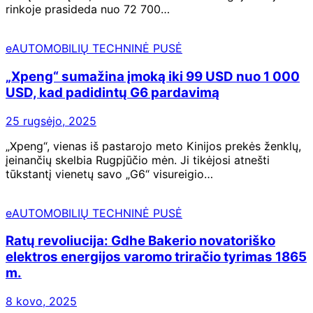
rinkoje prasideda nuo 72 700…
eAUTOMOBILIŲ TECHNINĖ PUSĖ
„Xpeng“ sumažina įmoką iki 99 USD nuo 1 000
USD, kad padidintų G6 pardavimą
25 rugsėjo, 2025
„Xpeng“, vienas iš pastarojo meto Kinijos prekės ženklų,
įeinančių skelbia Rugpjūčio mėn. Ji tikėjosi atnešti
tūkstantį vienetų savo „G6“ visureigio…
eAUTOMOBILIŲ TECHNINĖ PUSĖ
Ratų revoliucija: Gdhe Bakerio novatoriško
elektros energijos varomo triračio tyrimas 1865
m.
8 kovo, 2025