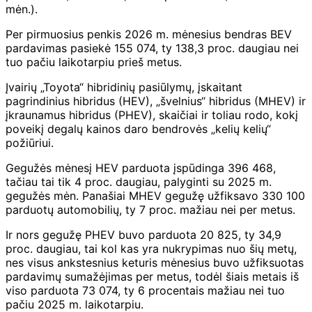
mėn.).
Per pirmuosius penkis 2026 m. mėnesius bendras BEV
pardavimas pasiekė 155 074, ty 138,3 proc. daugiau nei
tuo pačiu laikotarpiu prieš metus.
Įvairių „Toyota“ hibridinių pasiūlymų, įskaitant
pagrindinius hibridus (HEV), „švelnius“ hibridus (MHEV) ir
įkraunamus hibridus (PHEV), skaičiai ir toliau rodo, kokį
poveikį degalų kainos daro bendrovės „kelių kelių“
požiūriui.
Gegužės mėnesį HEV parduota įspūdinga 396 468,
tačiau tai tik 4 proc. daugiau, palyginti su 2025 m.
gegužės mėn. Panašiai MHEV gegužę užfiksavo 330 100
parduotų automobilių, ty 7 proc. mažiau nei per metus.
Ir nors gegužę PHEV buvo parduota 20 825, ty 34,9
proc. daugiau, tai kol kas yra nukrypimas nuo šių metų,
nes visus ankstesnius keturis mėnesius buvo užfiksuotas
pardavimų sumažėjimas per metus, todėl šiais metais iš
viso parduota 73 074, ty 6 procentais mažiau nei tuo
pačiu 2025 m. laikotarpiu.