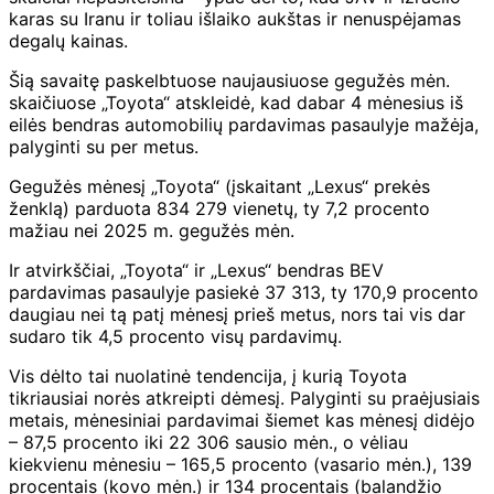
karas su Iranu ir toliau išlaiko aukštas ir nenuspėjamas
degalų kainas.
Šią savaitę paskelbtuose naujausiuose gegužės mėn.
skaičiuose „Toyota“ atskleidė, kad dabar 4 mėnesius iš
eilės bendras automobilių pardavimas pasaulyje mažėja,
palyginti su per metus.
Gegužės mėnesį „Toyota“ (įskaitant „Lexus“ prekės
ženklą) parduota 834 279 vienetų, ty 7,2 procento
mažiau nei 2025 m. gegužės mėn.
Ir atvirkščiai, „Toyota“ ir „Lexus“ bendras BEV
pardavimas pasaulyje pasiekė 37 313, ty 170,9 procento
daugiau nei tą patį mėnesį prieš metus, nors tai vis dar
sudaro tik 4,5 procento visų pardavimų.
Vis dėlto tai nuolatinė tendencija, į kurią Toyota
tikriausiai norės atkreipti dėmesį. Palyginti su praėjusiais
metais, mėnesiniai pardavimai šiemet kas mėnesį didėjo
– 87,5 procento iki 22 306 sausio mėn., o vėliau
kiekvienu mėnesiu – 165,5 procento (vasario mėn.), 139
procentais (kovo mėn.) ir 134 procentais (balandžio