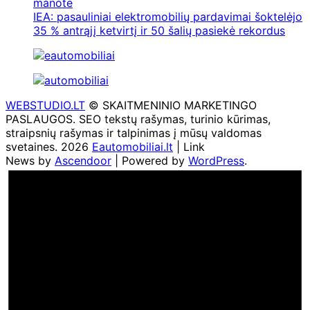
manote
IEA: pasauliniai elektromobilių pardavimai šoktelėjo
35 % antrąjį ketvirtį ir 50 šalių pasiekė rekordus
WEBSTUDIO.LT
© SKAITMENINIO MARKETINGO
PASLAUGOS. SEO tekstų rašymas, turinio kūrimas,
straipsnių rašymas ir talpinimas į mūsų valdomas
svetaines. 2026
Eautomobiliai.lt
| Link
News by
Ascendoor
| Powered by
WordPress
.