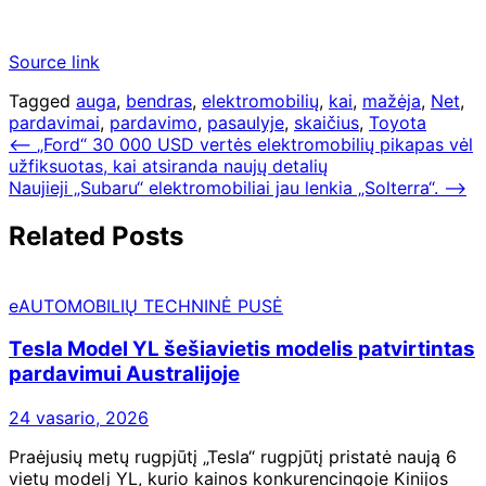
Source link
Tagged
auga
,
bendras
,
elektromobilių
,
kai
,
mažėja
,
Net
,
pardavimai
,
pardavimo
,
pasaulyje
,
skaičius
,
Toyota
Navigacija
⟵
„Ford“ 30 000 USD vertės elektromobilių pikapas vėl
užfiksuotas, kai atsiranda naujų detalių
tarp
Naujieji „Subaru“ elektromobiliai jau lenkia „Solterra“.
⟶
įrašų
Related Posts
eAUTOMOBILIŲ TECHNINĖ PUSĖ
Tesla Model YL šešiavietis modelis patvirtintas
pardavimui Australijoje
24 vasario, 2026
Praėjusių metų rugpjūtį „Tesla“ rugpjūtį pristatė naują 6
vietų modelį YL, kurio kainos konkurencingoje Kinijos