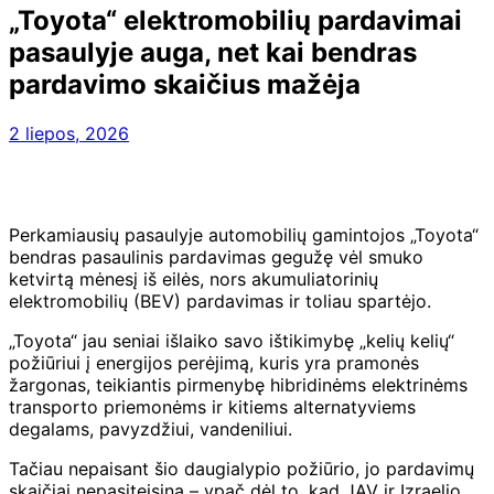
„Toyota“ elektromobilių pardavimai
pasaulyje auga, net kai bendras
pardavimo skaičius mažėja
2 liepos, 2026
Perkamiausių pasaulyje automobilių gamintojos „Toyota“
bendras pasaulinis pardavimas gegužę vėl smuko
ketvirtą mėnesį iš eilės, nors akumuliatorinių
elektromobilių (BEV) pardavimas ir toliau spartėjo.
„Toyota“ jau seniai išlaiko savo ištikimybę „kelių kelių“
požiūriui į energijos perėjimą, kuris yra pramonės
žargonas, teikiantis pirmenybę hibridinėms elektrinėms
transporto priemonėms ir kitiems alternatyviems
degalams, pavyzdžiui, vandeniliui.
Tačiau nepaisant šio daugialypio požiūrio, jo pardavimų
skaičiai nepasiteisina – ypač dėl to, kad JAV ir Izraelio