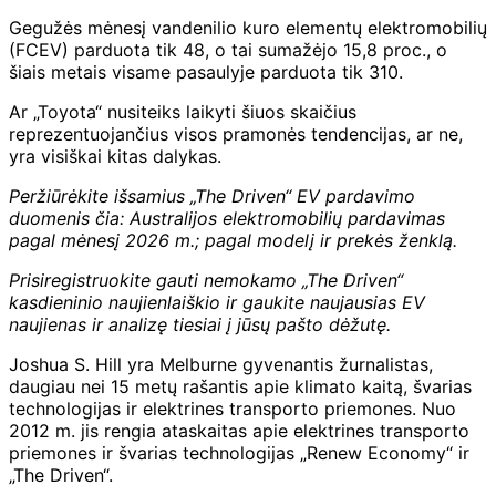
Gegužės mėnesį vandenilio kuro elementų elektromobilių
(FCEV) parduota tik 48, o tai sumažėjo 15,8 proc., o
šiais metais visame pasaulyje parduota tik 310.
Ar „Toyota“ nusiteiks laikyti šiuos skaičius
reprezentuojančius visos pramonės tendencijas, ar ne,
yra visiškai kitas dalykas.
Peržiūrėkite išsamius „The Driven“ EV pardavimo
duomenis čia:
Australijos elektromobilių pardavimas
pagal mėnesį 2026 m.; pagal modelį ir prekės ženklą
.
Prisiregistruokite gauti nemokamo „The Driven“
kasdieninio naujienlaiškio ir
gaukite naujausias EV
naujienas ir analizę tiesiai į jūsų pašto dėžutę.
Joshua S. Hill yra Melburne gyvenantis žurnalistas,
daugiau nei 15 metų rašantis apie klimato kaitą, švarias
technologijas ir elektrines transporto priemones. Nuo
2012 m. jis rengia ataskaitas apie elektrines transporto
priemones ir švarias technologijas „Renew Economy“ ir
„The Driven“.