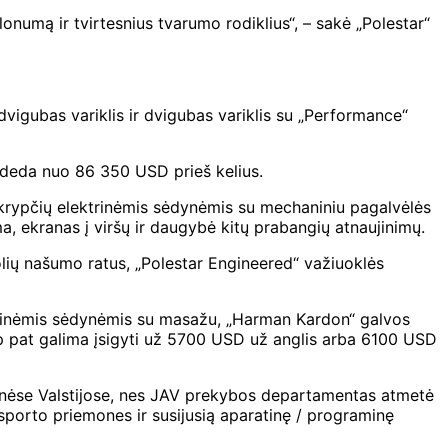
onumą ir tvirtesnius tvarumo rodiklius“, – sakė „Polestar“
dvigubas variklis ir dvigubas variklis su „Performance“
sideda nuo 86 350 USD prieš kelius.
2 krypčių elektrinėmis sėdynėmis su mechaniniu pagalvėlės
 ekranas į viršų ir daugybė kitų prabangių atnaujinimų.
lių našumo ratus, „Polestar Engineered“ važiuoklės
iekinėmis sėdynėmis su masažu, „Harman Kardon“ galvos
ip pat galima įsigyti už 5700 USD už anglis arba 6100 USD
gtinėse Valstijose, nes JAV prekybos departamentas atmetė
nsporto priemones ir susijusią aparatinę / programinę