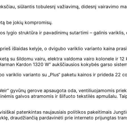
ksčiau, siūlantis tobulesnį važiavimą, didesnį vairavimo mal
ketą be jokių kompromisų.
lygio struktūra ir pavadinimų sutartimi – galinis variklis, 
rieš išlaidas kelyje, o dvigubo variklio varianto kaina pra
ketą su šildomu vairu, elektra valdoma vairo kolonele ir 1
Harman Kardon 1320 W“ aukščiausios kokybės garso sistema,
variklio varianto su „Plus“ paketu kainos ir prideda 22 co
of Weir“ gyvūnų gerove apsaugota oda, ventiliuojamomis pr
inėmis galvos atramomis ir šlifuoto tekstilės apmušalu. Ta
 visiškai patenkintas naujausiais politikos pakeitimais Jun
yklę, draudžiančią pardavinėti prie interneto prijungtas tra