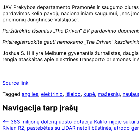
JAV Prekybos departamento Pramonės ir saugumo biuras (B
pardavimas kelia pavojų nacionaliniam saugumui, „nes įmonės
priemonių Jungtinėse Valstijose“.
Peržiūrėkite išsamius „The Driven“ EV pardavimo duomeni
Prisiregistruokite gauti nemokamo „The Driven“ kasdieninio
Joshua S. Hill yra Melburne gyvenantis žurnalistas, daugia
rengia ataskaitas apie elektrines transporto priemones ir
Source link
Tagged
anglies
,
elektrinio
,
išleido
,
kupė
,
mažesnių
,
naujau
Navigacija tarp įrašų
⟵
383 milijonų dolerių uosto dotacija Kalifornijoje sukur
Rivian R2, pastebėtas su LiDAR netoli būstinės, atrodo g