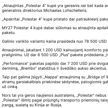
„Atnaujintas „Polestar 4“ kupė yra geresnis nei bet kada an
generalinis direktorius Michaelas Lohschelleris.
„Apskritai „Polestar 4“ kupė pristato dar patrauklesnį pa
MY27 Polestar 4 kupė dabar siūlomas su atnaujinta apdailos 
paketu.
Galinio variklio varianto kaina prasideda nuo 78 500 USD p
Atnaujinimai, įskaitant 1 200 USD kainuojantį komforto pa
prailginimu. Už dar 6 500 USD „Plus“ pakete pridedama „
„Performance“ paketas papildo dar 7 200 USD prie dvigubo 
derinimą, „Brembo“ stabdžius ir švediško aukso akcentus.
Taip pat galima įsigyti „Nappa“ atnaujinimą su „Bridge 
atramų garsiakalbiais priekinėse sėdynėse, patogiomis gal
už cinką.
Nors tai yra geros naujienos australams, „Polestar“ nebus
„Polestar“ išimtį pagal prijungtų transporto priemonių tais
įrangą, susietą su Kinija ar Rusija.