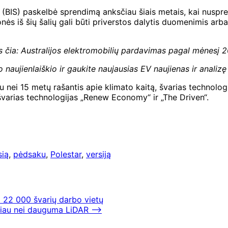
IS) paskelbė sprendimą anksčiau šiais metais, kai nuspren
 iš šių šalių gali būti priverstos dalytis duomenimis arba l
s čia:
Australijos elektromobilių pardavimas pagal mėnesį 2
 naujienlaiškio ir
gaukite naujausias EV naujienas ir analizę 
u nei 15 metų rašantis apie klimato kaitą, švarias technolog
 švarias technologijas „Renew Economy“ ir „The Driven“.
sią
,
pėdsaku
,
Polestar
,
versiją
ti 22 000 švarių darbo vietų
eriau nei dauguma LiDAR
⟶