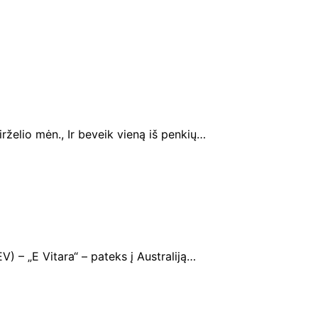
rželio mėn., Ir beveik vieną iš penkių…
V) – „E Vitara“ – pateks į Australiją…