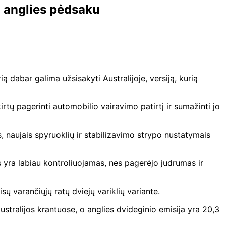
u anglies pėdsaku
 dabar galima užsisakyti Australijoje, versiją, kurią
tų pagerinti automobilio vairavimo patirtį ir sumažinti jo
s, naujais spyruoklių ir stabilizavimo strypo nustatymais
 yra labiau kontroliuojamas, nes pagerėjo judrumas ir
sų varančiųjų ratų dviejų variklių variante.
Australijos krantuose, o anglies dvideginio emisija yra 20,3