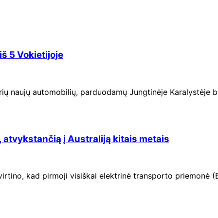
š 5 Vokietijoje
rių naujų automobilių, parduodamų Jungtinėje Karalystėje bi
 atvykstančią į Australiją kitais metais
rtino, kad pirmoji visiškai elektrinė transporto priemonė (E