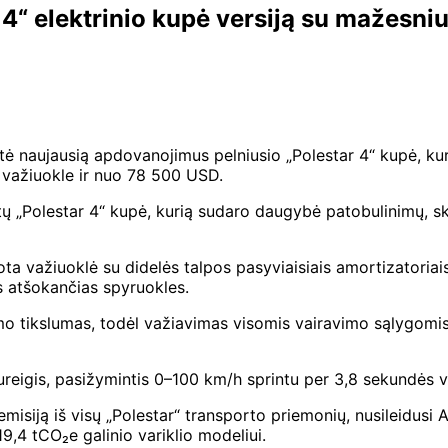
r 4“ elektrinio kupė versiją su mažesni
tė naujausią apdovanojimus pelniusio „Polestar 4“ kupė, kurią
ta važiuokle ir nuo 78 500 USD.
ų „Polestar 4“ kupė, kurią sudaro daugybė patobulinimų, skir
uota važiuoklė su didelės talpos pasyviaisiais amortizatoriai
s atšokančias spyruokles.
imo tikslumas, todėl važiavimas visomis vairavimo sąlygomis
sureigis, pasižymintis 0–100 km/h sprintu per 3,8 sekundės vi
emisiją iš visų „Polestar“ transporto priemonių, nusileidusi 
19,4 tCO₂e galinio variklio modeliui.