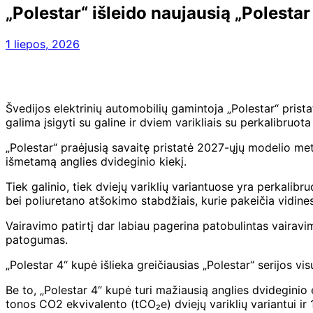
„Polestar“ išleido naujausią „Polesta
1 liepos, 2026
Švedijos elektrinių automobilių gamintoja „Polestar“ prista
galima įsigyti su galine ir dviem varikliais su perkalibruo
„Polestar“ praėjusią savaitę pristatė 2027-ųjų modelio met
išmetamą anglies dvideginio kiekį.
Tiek galinio, tiek dviejų variklių variantuose yra perkalibr
bei poliuretano atšokimo stabdžiais, kurie pakeičia vidine
Vairavimo patirtį dar labiau pagerina patobulintas vairav
patogumas.
„Polestar 4“ kupė išlieka greičiausias „Polestar“ serijos vi
Be to, „Polestar 4“ kupė turi mažiausią anglies dvideginio 
tonos CO2 ekvivalento (tCO₂e) dviejų variklių variantui ir 