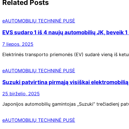
Related Posts
eAUTOMOBILIŲ TECHNINĖ PUSĖ
EVS sudaro 1 iš 4 naujų automobilių JK, beveik 1 i
7 liepos, 2025
Elektrinės transporto priemonės (EV) sudarė vieną iš ketu
eAUTOMOBILIŲ TECHNINĖ PUSĖ
Suzuki patvirtina pirmąją visiškai elektromobilią,
25 birželio, 2025
Japonijos automobilių gamintojas „Suzuki“ trečiadienį patvi
eAUTOMOBILIŲ TECHNINĖ PUSĖ