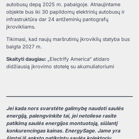
autobusų depą 2025 m. pabaigoje. Atnaujintame
objekte bus iki 30 papildomų elektrinių autobusų ir
infrastruktūra dar 24 antžeminių pantografų
įkrovikliams.
Tikimasi, kad naujų maršrutinių įkroviklių statyba bus
baigta 2027 m.
Skaityti daugiau:
„Electrify America“ atidaro
didžiausią įkrovimo stotelę su akumuliatoriumi
Jei kada nors svarstėte galimybę naudoti saulės
energiją, palengvinkite tai, jei netoliese rasite
patikimą saulės energijos montuotoją, siūlantį
konkurencingas kainas.
EnergySage
. Jame yra
šimtai iš anksto patikrintų saulės kolektorių