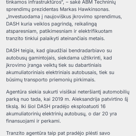
tinkamos infrastruktūros“, – sakė ABM Techninių
sprendimų prezidentas Markas Hawkinsonas.
„Investuodama į naujoviškus įkrovimo sprendimus,
DASH kuria veiklos pagrindą, reikalingą
atsparesniam, patikimesniam ir elektrifikuotam
tranzito tinklui palaikyti ateinančiais metais.
DASH teigia, kad glaudžiai bendradarbiavo su
autobusų gamintojais, siekdama užtikrinti, kad
įkrovimo įranga veiktų tiek su dabartiniais
akumuliatoriniais elektriniais autobusais, tiek su
būsimų transporto priemonių pirkimais.
Agentūra siekia sukurti visiškai neteršiantį automobilių
parką nuo tada, kai 2019 m. Aleksandrija patvirtino šį
tikslą. Iki šiol DASH pradėjo eksploatuoti 16
akumuliatorinių elektrinių autobusų, o dar 20 yra
finansuojami ir perkami.
Tranzito agentūra taip pat pradėjo plėsti savo