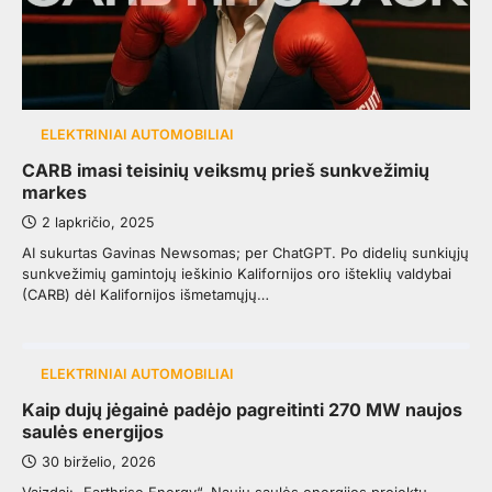
ELEKTRINIAI AUTOMOBILIAI
CARB imasi teisinių veiksmų prieš sunkvežimių
markes
2 lapkričio, 2025
AI sukurtas Gavinas Newsomas; per ChatGPT. Po didelių sunkiųjų
sunkvežimių gamintojų ieškinio Kalifornijos oro išteklių valdybai
(CARB) dėl Kalifornijos išmetamųjų…
ELEKTRINIAI AUTOMOBILIAI
Kaip dujų jėgainė padėjo pagreitinti 270 MW naujos
saulės energijos
30 birželio, 2026
Vaizdai: „Earthrise Energy“. Naujų saulės energijos projektų