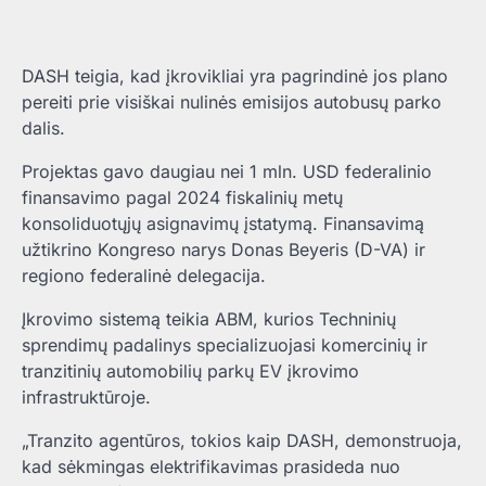
DASH teigia, kad įkrovikliai yra pagrindinė jos plano
pereiti prie visiškai nulinės emisijos autobusų parko
dalis.
Projektas gavo daugiau nei 1 mln. USD federalinio
finansavimo pagal 2024 fiskalinių metų
konsoliduotųjų asignavimų įstatymą. Finansavimą
užtikrino Kongreso narys Donas Beyeris (D-VA) ir
regiono federalinė delegacija.
Įkrovimo sistemą teikia ABM, kurios Techninių
sprendimų padalinys specializuojasi komercinių ir
tranzitinių automobilių parkų EV įkrovimo
infrastruktūroje.
„Tranzito agentūros, tokios kaip DASH, demonstruoja,
kad sėkmingas elektrifikavimas prasideda nuo