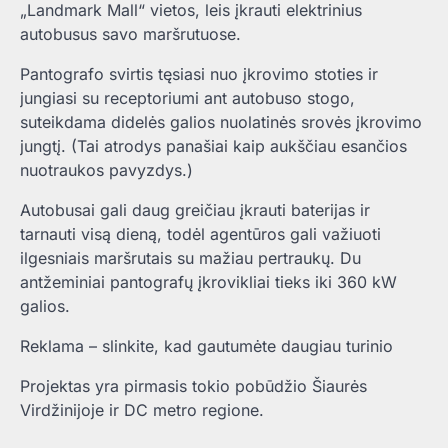
„Landmark Mall“ vietos, leis įkrauti elektrinius
autobusus savo maršrutuose.
Pantografo svirtis tęsiasi nuo įkrovimo stoties ir
jungiasi su receptoriumi ant autobuso stogo,
suteikdama didelės galios nuolatinės srovės įkrovimo
jungtį. (Tai atrodys panašiai kaip aukščiau esančios
nuotraukos pavyzdys.)
Autobusai gali daug greičiau įkrauti baterijas ir
tarnauti visą dieną, todėl agentūros gali važiuoti
ilgesniais maršrutais su mažiau pertraukų. Du
antžeminiai pantografų įkrovikliai tieks iki 360 kW
galios.
Reklama – slinkite, kad gautumėte daugiau turinio
Projektas yra pirmasis tokio pobūdžio Šiaurės
Virdžinijoje ir DC metro regione.