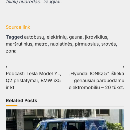
filialų nuorodas.
Daugiau.
Source link
Tagged
autobusų
,
elektrinių
,
gauna
,
įkroviklius
,
maršrutinius
,
metro
,
nuolatinės
,
pirmuosius
,
srovės
,
zona
Navigacija
⟵
⟶
Podcast: Tesla Model YL,
„Hyundai IONIQ 5“ išlieka
tarp
Q2 pristatymai, BMW iX5
geriausiai parduodamu
įrašų
ir kt
elektromobiliu – 20 tūkst.
Related Posts