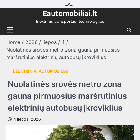
Skip
Eautomobiliai.lt
to
content
Elektrinis transportas, technologijos
Home
2026
liepos
4
Nuolatinės srovės metro zona gauna pirmuosius
maršrutinius elektrinių autobusų įkroviklius
ELEKTRINIAI AUTOMOBILIAI
Nuolatinės srovės metro zona
gauna pirmuosius maršrutinius
elektrinių autobusų įkroviklius
4 liepos, 2026