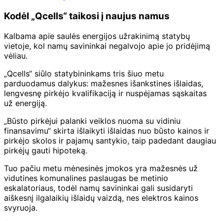
Kodėl „Qcells“ taikosi į naujus namus
Kalbama apie saulės energijos užrakinimą statybų
vietoje, kol namų savininkai negalvojo apie jo pridėjimą
vėliau.
„Qcells“ siūlo statybininkams tris šiuo metu
parduodamus dalykus: mažesnes išankstines išlaidas,
lengvesnę pirkėjo kvalifikaciją ir nuspėjamas sąskaitas
už energiją.
„Būsto pirkėjui palanki veiklos nuoma su vidiniu
finansavimu“ skirta išlaikyti išlaidas nuo būsto kainos ir
pirkėjo skolos ir pajamų santykio, taip padedant daugiau
pirkėjų gauti hipoteką.
Tuo pačiu metu mėnesinės įmokos yra mažesnės už
vidutines komunalines paslaugas be metinio
eskalatoriaus, todėl namų savininkai gali susidaryti
aiškesnį ilgalaikių išlaidų vaizdą, nes elektros kainos
svyruoja.