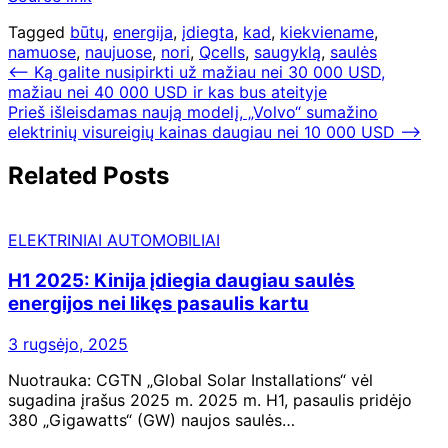
Tagged
būtų
,
energija
,
įdiegta
,
kad
,
kiekviename
,
namuose
,
naujuose
,
nori
,
Qcells
,
saugyklą
,
saulės
Navigacija
⟵
Ką galite nusipirkti už mažiau nei 30 000 USD,
mažiau nei 40 000 USD ir kas bus ateityje
tarp
Prieš išleisdamas naują modelį, „Volvo“ sumažino
įrašų
elektrinių visureigių kainas daugiau nei 10 000 USD
⟶
Related Posts
ELEKTRINIAI AUTOMOBILIAI
H1 2025: Kinija įdiegia daugiau saulės
energijos nei likęs pasaulis kartu
3 rugsėjo, 2025
Nuotrauka: CGTN „Global Solar Installations“ vėl
sugadina įrašus 2025 m. 2025 m. H1, pasaulis pridėjo
380 „Gigawatts“ (GW) naujos saulės…