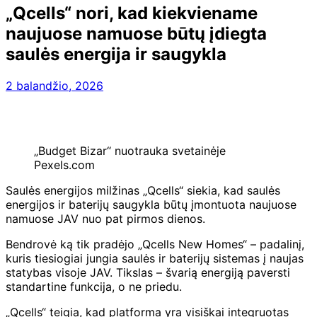
„Qcells“ nori, kad kiekviename
naujuose namuose būtų įdiegta
saulės energija ir saugykla
2 balandžio, 2026
„Budget Bizar“ nuotrauka svetainėje
Pexels.com
Saulės energijos milžinas „Qcells“ siekia, kad saulės
energijos ir baterijų saugykla būtų įmontuota naujuose
namuose JAV nuo pat pirmos dienos.
Bendrovė ką tik pradėjo „Qcells New Homes“ – padalinį,
kuris tiesiogiai jungia saulės ir baterijų sistemas į naujas
statybas visoje JAV. Tikslas – švarią energiją paversti
standartine funkcija, o ne priedu.
„Qcells“ teigia, kad platforma yra visiškai integruotas