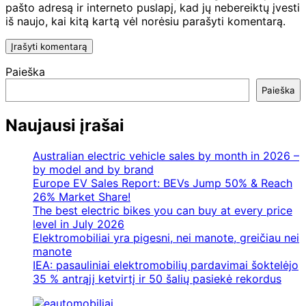
pašto adresą ir interneto puslapį, kad jų nebereiktų įvesti
iš naujo, kai kitą kartą vėl norėsiu parašyti komentarą.
Paieška
Paieška
Naujausi įrašai
Australian electric vehicle sales by month in 2026 –
by model and by brand
Europe EV Sales Report: BEVs Jump 50% & Reach
26% Market Share!
The best electric bikes you can buy at every price
level in July 2026
Elektromobiliai yra pigesni, nei manote, greičiau nei
manote
IEA: pasauliniai elektromobilių pardavimai šoktelėjo
35 % antrąjį ketvirtį ir 50 šalių pasiekė rekordus