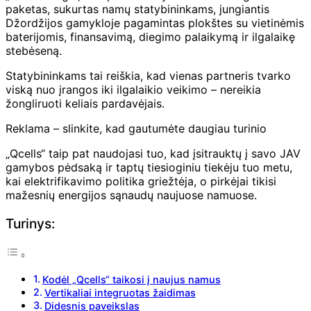
paketas, sukurtas namų statybininkams, jungiantis
Džordžijos gamykloje pagamintas plokštes su vietinėmis
baterijomis, finansavimą, diegimo palaikymą ir ilgalaikę
stebėseną.
Statybininkams tai reiškia, kad vienas partneris tvarko
viską nuo įrangos iki ilgalaikio veikimo – nereikia
žongliruoti keliais pardavėjais.
Reklama – slinkite, kad gautumėte daugiau turinio
„Qcells“ taip pat naudojasi tuo, kad įsitrauktų į savo JAV
gamybos pėdsaką ir taptų tiesioginiu tiekėju tuo metu,
kai elektrifikavimo politika griežtėja, o pirkėjai tikisi
mažesnių energijos sąnaudų naujuose namuose.
Turinys:
Kodėl „Qcells“ taikosi į naujus namus
Vertikaliai integruotas žaidimas
Didesnis paveikslas