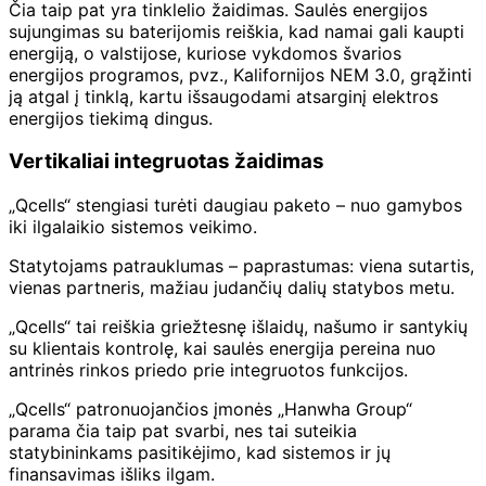
Čia taip pat yra tinklelio žaidimas. Saulės energijos
sujungimas su baterijomis reiškia, kad namai gali kaupti
energiją, o valstijose, kuriose vykdomos švarios
energijos programos, pvz., Kalifornijos NEM 3.0, grąžinti
ją atgal į tinklą, kartu išsaugodami atsarginį elektros
energijos tiekimą dingus.
Vertikaliai integruotas žaidimas
„Qcells“ stengiasi turėti daugiau paketo – nuo ​​gamybos
iki ilgalaikio sistemos veikimo.
Statytojams patrauklumas – paprastumas: viena sutartis,
vienas partneris, mažiau judančių dalių statybos metu.
„Qcells“ tai reiškia griežtesnę išlaidų, našumo ir santykių
su klientais kontrolę, kai saulės energija pereina nuo
antrinės rinkos priedo prie integruotos funkcijos.
„Qcells“ patronuojančios įmonės „Hanwha Group“
parama čia taip pat svarbi, nes tai suteikia
statybininkams pasitikėjimo, kad sistemos ir jų
finansavimas išliks ilgam.