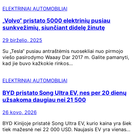
ELEKTRINIAI AUTOMOBILIAI
„Volvo“ pristato 5000 elektrinių pusiau
sunkvežimių, siunčiant didelę žinutę
29 birželio, 2025
Su „Tesla“ pusiau antraštėmis nuosekliai nuo pirmojo
viešo pasirodymo Waaay Dar 2017 m. Galite pamanyti,
kad jie buvo kažkokie rinkos…
ELEKTRINIAI AUTOMOBILIAI
BYD pristato Song Ultra EV, nes per 20 dienų
užsakoma daugiau nei 21 500
26 kovo, 2026
BYD Kinijoje pristatė Song Ultra EV, kurio kaina yra šiek
tiek mažesnė nei 22 000 USD. Naujasis EV yra vienas…