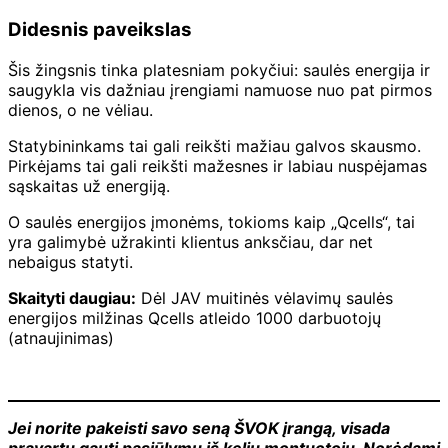
Didesnis paveikslas
Šis žingsnis tinka platesniam pokyčiui: saulės energija ir
saugykla vis dažniau įrengiami namuose nuo pat pirmos
dienos, o ne vėliau.
Statybininkams tai gali reikšti mažiau galvos skausmo.
Pirkėjams tai gali reikšti mažesnes ir labiau nuspėjamas
sąskaitas už energiją.
O saulės energijos įmonėms, tokioms kaip „Qcells“, tai
yra galimybė užrakinti klientus anksčiau, dar net
nebaigus statyti.
Skaityti daugiau:
Dėl JAV muitinės vėlavimų saulės
energijos milžinas Qcells atleido 1000 darbuotojų
(atnaujinimas)
Jei norite pakeisti savo seną ŠVOK įrangą, visada
pravartu gauti pasiūlymų iš kelių montuotojų. Norėdami