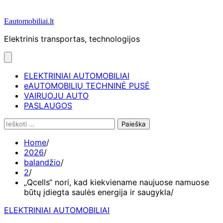
Eautomobiliai.lt
Elektrinis transportas, technologijos
ELEKTRINIAI AUTOMOBILIAI
eAUTOMOBILIŲ TECHNINĖ PUSĖ
VAIRUOJU AUTO
PASLAUGOS
Ieškoti:
Home
2026
balandžio
2
„Qcells“ nori, kad kiekviename naujuose namuose
būtų įdiegta saulės energija ir saugykla
ELEKTRINIAI AUTOMOBILIAI