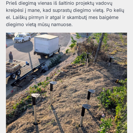
Prieš diegimą vienas iš šaltinio projektų vadovų
kreipėsi į mane, kad suprastų diegimo vietą. Po kelių
el. Laiškų pirmyn ir atgal ir skambutį mes baigėme
diegimo vietą mūsų namuose.