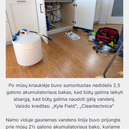
Po mūsų kriauklėje buvo sumontuotas nedidelis 2,5
galono akumuliatoriaus bakas, kad būtų galima laikyti
atsargą, kad būtų galima naudoti gėlą vandenį.
Vaizdo kreditas: „Kyle Field“, „Cleantechnica“
Namo viduje gaunamas vandens linija buvo prijungta
prie mūsų 2½ galono akumuliatoriaus bako, kuriame