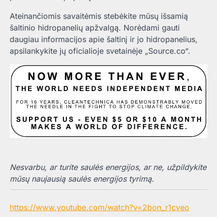
Ateinančiomis savaitėmis stebėkite mūsų išsamią
šaltinio hidropanelių apžvalgą. Norėdami gauti
daugiau informacijos apie šaltinį ir jo hidropanelius,
apsilankykite jų oficialioje svetainėje „Source.co“.
Nesvarbu, ar turite saulės energijos, ar ne, užpildykite
mūsų naujausią saulės energijos tyrimą.
https://www.youtube.com/watch?v=2bon_r1cveo