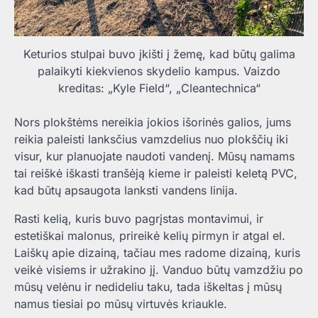
Keturios stulpai buvo įkišti į žemę, kad būtų galima
palaikyti kiekvienos skydelio kampus. Vaizdo
kreditas: „Kyle Field“, „Cleantechnica“
Nors plokštėms nereikia jokios išorinės galios, jums
reikia paleisti lanksčius vamzdelius nuo plokščių iki
visur, kur planuojate naudoti vandenį. Mūsų namams
tai reiškė iškasti tranšėją kieme ir paleisti keletą PVC,
kad būtų apsaugota lanksti vandens linija.
Rasti kelią, kuris buvo pagrįstas montavimui, ir
estetiškai malonus, prireikė kelių pirmyn ir atgal el.
Laiškų apie dizainą, tačiau mes radome dizainą, kuris
veikė visiems ir užrakino jį. Vanduo būtų vamzdžiu po
mūsų velėnu ir nedideliu taku, tada iškeltas į mūsų
namus tiesiai po mūsų virtuvės kriaukle.