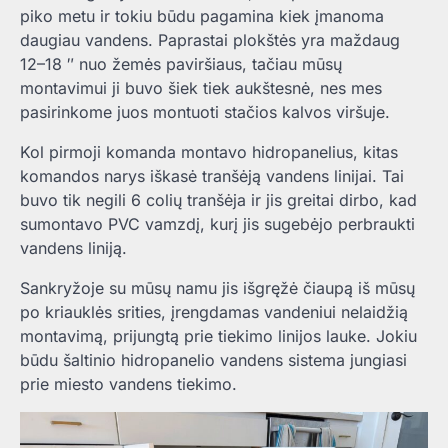
piko metu ir tokiu būdu pagamina kiek įmanoma
daugiau vandens. Paprastai plokštės yra maždaug
12–18 ″ nuo žemės paviršiaus, tačiau mūsų
montavimui ji buvo šiek tiek aukštesnė, nes mes
pasirinkome juos montuoti stačios kalvos viršuje.
Kol pirmoji komanda montavo hidropanelius, kitas
komandos narys iškasė tranšėją vandens linijai. Tai
buvo tik negili 6 colių tranšėja ir jis greitai dirbo, kad
sumontavo PVC vamzdį, kurį jis sugebėjo perbraukti
vandens liniją.
Sankryžoje su mūsų namu jis išgręžė čiaupą iš mūsų
po kriauklės srities, įrengdamas vandeniui nelaidžią
montavimą, prijungtą prie tiekimo linijos lauke. Jokiu
būdu šaltinio hidropanelio vandens sistema jungiasi
prie miesto vandens tiekimo.