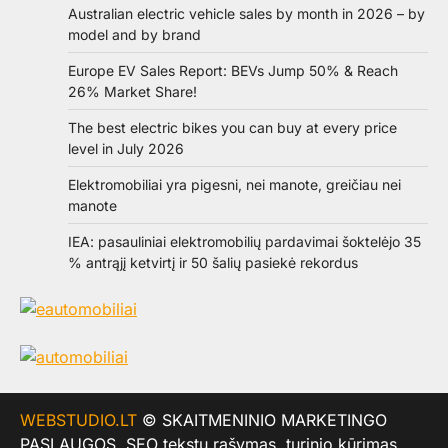
Australian electric vehicle sales by month in 2026 – by
model and by brand
Europe EV Sales Report: BEVs Jump 50% & Reach
26% Market Share!
The best electric bikes you can buy at every price
level in July 2026
Elektromobiliai yra pigesni, nei manote, greičiau nei
manote
IEA: pasauliniai elektromobilių pardavimai šoktelėjo 35
% antrąjį ketvirtį ir 50 šalių pasiekė rekordus
WEBSTUDIO.LT
© SKAITMENINIO MARKETINGO
PASLAUGOS. SEO tekstų rašymas, turinio kūrimas,