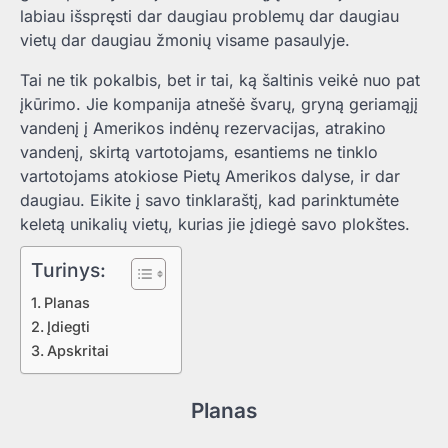
labiau išspręsti dar daugiau problemų dar daugiau
vietų dar daugiau žmonių visame pasaulyje.
Tai ne tik pokalbis, bet ir tai, ką šaltinis veikė nuo pat
įkūrimo. Jie kompanija atnešė švarų, gryną geriamąjį
vandenį į Amerikos indėnų rezervacijas, atrakino
vandenį, skirtą vartotojams, esantiems ne tinklo
vartotojams atokiose Pietų Amerikos dalyse, ir dar
daugiau. Eikite į savo tinklaraštį, kad parinktumėte
keletą unikalių vietų, kurias jie įdiegė savo plokštes.
Turinys:
Planas
Įdiegti
Apskritai
Planas