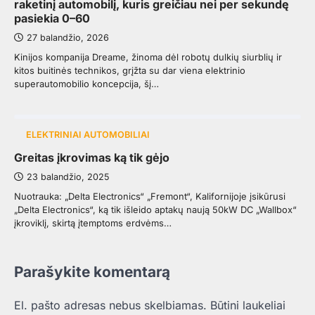
raketinį automobilį, kuris greičiau nei per sekundę
pasiekia 0–60
27 balandžio, 2026
Kinijos kompanija Dreame, žinoma dėl robotų dulkių siurblių ir
kitos buitinės technikos, grįžta su dar viena elektrinio
superautomobilio koncepcija, šį…
ELEKTRINIAI AUTOMOBILIAI
Greitas įkrovimas ką tik gėjo
23 balandžio, 2025
Nuotrauka: „Delta Electronics“ „Fremont“, Kalifornijoje įsikūrusi
„Delta Electronics“, ką tik išleido aptakų naują 50kW DC „Wallbox“
įkroviklį, skirtą įtemptoms erdvėms…
Parašykite komentarą
El. pašto adresas nebus skelbiamas.
Būtini laukeliai