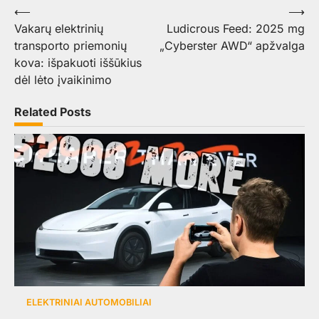
Navigacija
⟵
⟶
Vakarų elektrinių
Ludicrous Feed: 2025 mg
tarp
transporto priemonių
„Cyberster AWD“ apžvalga
įrašų
kova: išpakuoti iššūkius
dėl lėto įvaikinimo
Related Posts
ELEKTRINIAI AUTOMOBILIAI