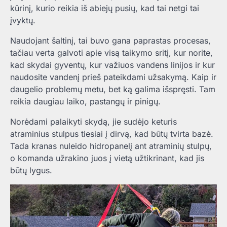
kūrinį, kurio reikia iš abiejų pusių, kad tai netgi tai
įvyktų.
Naudojant šaltinį, tai buvo gana paprastas procesas,
tačiau verta galvoti apie visą taikymo sritį, kur norite,
kad skydai gyventų, kur važiuos vandens linijos ir kur
naudosite vandenį prieš pateikdami užsakymą. Kaip ir
daugelio problemų metu, bet ką galima išspręsti. Tam
reikia daugiau laiko, pastangų ir pinigų.
Norėdami palaikyti skydą, jie sudėjo keturis
atraminius stulpus tiesiai į dirvą, kad būtų tvirta bazė.
Tada kranas nuleido hidropanelį ant atraminių stulpų,
o komanda užrakino juos į vietą užtikrinant, kad jis
būtų lygus.