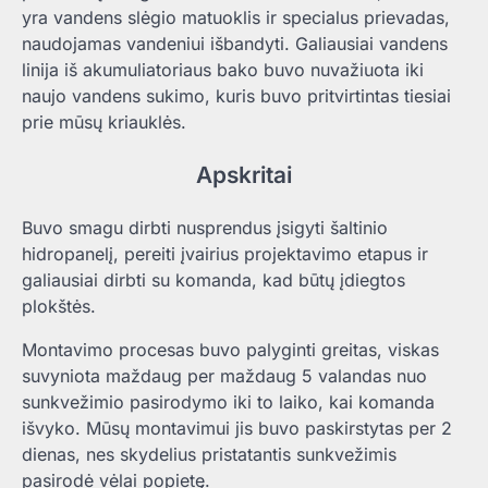
yra vandens slėgio matuoklis ir specialus prievadas,
naudojamas vandeniui išbandyti. Galiausiai vandens
linija iš akumuliatoriaus bako buvo nuvažiuota iki
naujo vandens sukimo, kuris buvo pritvirtintas tiesiai
prie mūsų kriauklės.
Apskritai
Buvo smagu dirbti nusprendus įsigyti šaltinio
hidropanelį, pereiti įvairius projektavimo etapus ir
galiausiai dirbti su komanda, kad būtų įdiegtos
plokštės.
Montavimo procesas buvo palyginti greitas, viskas
suvyniota maždaug per maždaug 5 valandas nuo
sunkvežimio pasirodymo iki to laiko, kai komanda
išvyko. Mūsų montavimui jis buvo paskirstytas per 2
dienas, nes skydelius pristatantis sunkvežimis
pasirodė vėlai popietę.