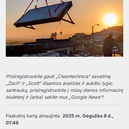
Prisiregistruokite gauti „Cleantechnica“ savaitinę
„Zach“ ir „Scott“ išsamios analizės ir aukšto lygio
santraukų, prisiregistruokite į mūsų dienos informacinį
biuletenį ir (arba) sekite mus „Google News“!
Paskutinį kartą atnaujinta:
2025 m. Gegužės 8 d.,
01:49