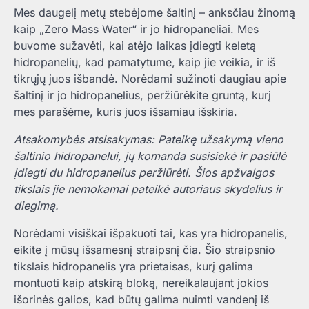
Mes daugelį metų stebėjome šaltinį – anksčiau žinomą
kaip „Zero Mass Water“ ir jo hidropaneliai. Mes
buvome sužavėti, kai atėjo laikas įdiegti keletą
hidropanelių, kad pamatytume, kaip jie veikia, ir iš
tikrųjų juos išbandė. Norėdami sužinoti daugiau apie
šaltinį ir jo hidropanelius, peržiūrėkite gruntą, kurį
mes parašėme, kuris juos išsamiau išskiria.
Atsakomybės atsisakymas: Pateikę užsakymą vieno
šaltinio hidropanelui, jų komanda susisiekė ir pasiūlė
įdiegti du hidropanelius peržiūrėti. Šios apžvalgos
tikslais jie nemokamai pateikė autoriaus skydelius ir
diegimą.
Norėdami visiškai išpakuoti tai, kas yra hidropanelis,
eikite į mūsų išsamesnį straipsnį čia. Šio straipsnio
tikslais hidropanelis yra prietaisas, kurį galima
montuoti kaip atskirą bloką, nereikalaujant jokios
išorinės galios, kad būtų galima nuimti vandenį iš