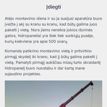
Įdiegti
Atėjo montavimo diena ir su ja susijusi aparatūra buvo
įvežta į akį su kranu su kranu, kad būtų galima juos
pakelti į vietą. Nors jiems nereikia jokios išorinės
galios, hidropaneliai yra šiek tiek sunkiųjų pusėje,
kurių kiekviena yra apie 500 svarų.
Komanda patikrino montavimo vietą ir pritvirtino
pirmąjį skydelį iki krano, kad jį būtų galima pakelti į
vietą. Pamatyti pirmąjį aukščiau mūsų turto skraidantį
hidropanelį buvo nuostabu ir dar kartą mane
sujaudino projektas.