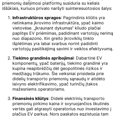
priemonių dalijimosi platformų susiduria su keliais
iššūkiais, kuriuos privalo naršyti suinteresuotosios šalys:
Infrastruktūros spragos
: Pagrindinis kliūtis yra
netinkama įkrovimo infrastruktūra, ypač kaimo
vietovėse. „Įkraunant dykumas“ kliudo plačiai
paplitęs EV priėmimas, padidinant vartotojų nerimą
nuo diapazono. Itin greito įkroviklių tinklo
išplėtimas yra labai svarbus norint padidinti
vartotojų pasitikėjimą savimi ir veiklos efektyvumą.
Tiekimo grandinės apribojimai
: Dabartinė EV
komponentų, ypač baterijų, tiekimo grandinė yra
kupina neapibrėžčių dėl geopolitinės rizikos ir
medžiagų trūkumo. Šie veiksniai prisideda prie
didelių transporto priemonių sąnaudų ir atidėto
laivyno elektrifikavimo, ypač turinčių įtakos
mažesniems operatoriams.
Finansinės kliūtys
: Didelė elektrinių transporto
priemonių pirkimo kaina ir svyruojančios likutinės
vertės gali atgrasyti operatorius nuo investavimo į
plačius EV parkus. Nors paskatos egzistuoja tam