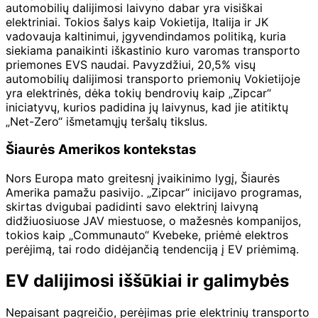
automobilių dalijimosi laivyno dabar yra visiškai
elektriniai. Tokios šalys kaip Vokietija, Italija ir JK
vadovauja kaltinimui, įgyvendindamos politiką, kuria
siekiama panaikinti iškastinio kuro varomas transporto
priemones EVS naudai. Pavyzdžiui, 20,5% visų
automobilių dalijimosi transporto priemonių Vokietijoje
yra elektrinės, dėka tokių bendrovių kaip „Zipcar“
iniciatyvų, kurios padidina jų laivynus, kad jie atitiktų
„Net-Zero“ išmetamųjų teršalų tikslus.
Šiaurės Amerikos kontekstas
Nors Europa mato greitesnį įvaikinimo lygį, Šiaurės
Amerika pamažu pasivijo. „Zipcar“ inicijavo programas,
skirtas dvigubai padidinti savo elektrinį laivyną
didžiuosiuose JAV miestuose, o mažesnės kompanijos,
tokios kaip „Communauto“ Kvebeke, priėmė elektros
perėjimą, tai rodo didėjančią tendenciją į EV priėmimą.
EV dalijimosi iššūkiai ir galimybės
Nepaisant pagreičio, perėjimas prie elektrinių transporto