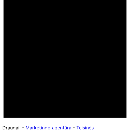
Draugai: -
Marketingo agentūra
-
Teisinės