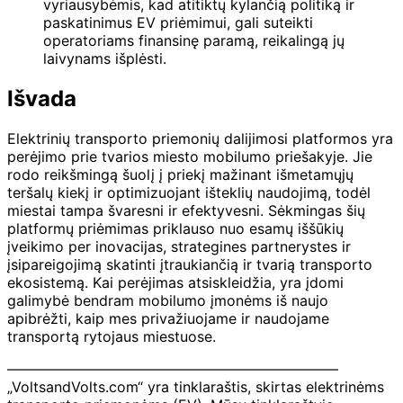
vyriausybėmis, kad atitiktų kylančią politiką ir
paskatinimus EV priėmimui, gali suteikti
operatoriams finansinę paramą, reikalingą jų
laivynams išplėsti.
Išvada
Elektrinių transporto priemonių dalijimosi platformos yra
perėjimo prie tvarios miesto mobilumo priešakyje. Jie
rodo reikšmingą šuolį į priekį mažinant išmetamųjų
teršalų kiekį ir optimizuojant išteklių naudojimą, todėl
miestai tampa švaresni ir efektyvesni. Sėkmingas šių
platformų priėmimas priklauso nuo esamų iššūkių
įveikimo per inovacijas, strategines partnerystes ir
įsipareigojimą skatinti įtraukiančią ir tvarią transporto
ekosistemą. Kai perėjimas atsiskleidžia, yra įdomi
galimybė bendram mobilumo įmonėms iš naujo
apibrėžti, kaip mes privažiuojame ir naudojame
transportą rytojaus miestuose.
———————————————————————
„VoltsandVolts.com“ yra tinklaraštis, skirtas elektrinėms