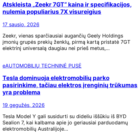
Atskleista „Zeekr 7GT“ kaina ir specifikacijos,
nulemia populiarius 7X visureigius
17 sausio, 2026
Zeekr, vienas sparčiausiai augančių Geely Holdings
įmonių grupės prekių ženklų, pirmą kartą pristatė 7GT
elektrinį universalą daugiau nei prieš metus,…
eAUTOMOBILIŲ TECHNINĖ PUSĖ
Tesla dominuoja elektromobilių parko
pasirinkime, tačiau elektros įrenginių trūkumas
yra problema
19 gegužės, 2026
Tesla Model Y gali susidurti su dideliu iššūkiu iš BYD
Sealion 7, kai kalbama apie jo geriausiai parduodamų
elektromobilių Australijoje…