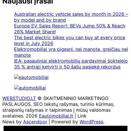
Naujausi įrašai
Australian electric vehicle sales by month in 2026 –
by model and by brand
Europe EV Sales Report: BEVs Jump 50% & Reach
26% Market Share!
The best electric bikes you can buy at every price
level in July 2026
Elektromobiliai yra pigesni, nei manote, greičiau nei
manote
IEA: pasauliniai elektromobilių pardavimai šoktelėjo
35 % antrąjį ketvirtį ir 50 šalių pasiekė rekordus
WEBSTUDIO.LT
© SKAITMENINIO MARKETINGO
PASLAUGOS. SEO tekstų rašymas, turinio kūrimas,
straipsnių rašymas ir talpinimas į mūsų valdomas
svetaines. 2026
Eautomobiliai.lt
| Link
News by
Ascendoor
| Powered by
WordPress
.