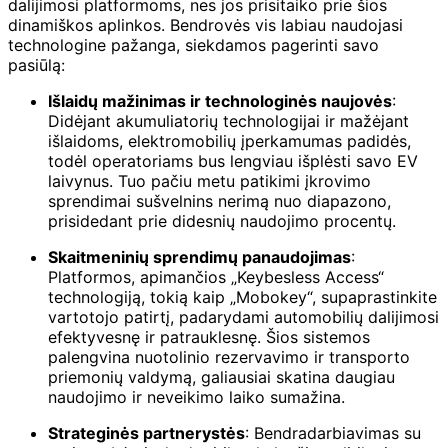
dalijimosi platformoms, nes jos prisitaiko prie šios
dinamiškos aplinkos. Bendrovės vis labiau naudojasi
technologine pažanga, siekdamos pagerinti savo
pasiūlą:
Išlaidų mažinimas ir technologinės naujovės
:
Didėjant akumuliatorių technologijai ir mažėjant
išlaidoms, elektromobilių įperkamumas padidės,
todėl operatoriams bus lengviau išplėsti savo EV
laivynus. Tuo pačiu metu patikimi įkrovimo
sprendimai sušvelnins nerimą nuo diapazono,
prisidedant prie didesnių naudojimo procentų.
Skaitmeninių sprendimų panaudojimas
:
Platformos, apimančios „Keybesless Access“
technologiją, tokią kaip „Mobokey“, supaprastinkite
vartotojo patirtį, padarydami automobilių dalijimosi
efektyvesnę ir patrauklesnę. Šios sistemos
palengvina nuotolinio rezervavimo ir transporto
priemonių valdymą, galiausiai skatina daugiau
naudojimo ir neveikimo laiko sumažina.
Strateginės partnerystės
: Bendradarbiavimas su