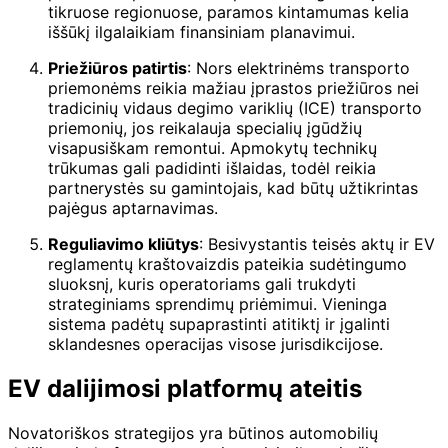
tikruose regionuose, paramos kintamumas kelia
iššūkį ilgalaikiam finansiniam planavimui.
Priežiūros patirtis
: Nors elektrinėms transporto
priemonėms reikia mažiau įprastos priežiūros nei
tradicinių vidaus degimo variklių (ICE) transporto
priemonių, jos reikalauja specialių įgūdžių
visapusiškam remontui. Apmokytų technikų
trūkumas gali padidinti išlaidas, todėl reikia
partnerystės su gamintojais, kad būtų užtikrintas
pajėgus aptarnavimas.
Reguliavimo kliūtys
: Besivystantis teisės aktų ir EV
reglamentų kraštovaizdis pateikia sudėtingumo
sluoksnį, kuris operatoriams gali trukdyti
strateginiams sprendimų priėmimui. Vieninga
sistema padėtų supaprastinti atitiktį ir įgalinti
sklandesnes operacijas visose jurisdikcijose.
EV dalijimosi platformų ateitis
Novatoriškos strategijos yra būtinos automobilių