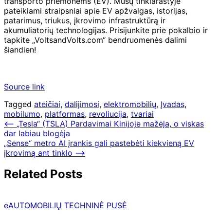
transporto priemonėms (EV). Mūsų tinklaraštyje
pateikiami straipsniai apie EV apžvalgas, istorijas,
patarimus, triukus, įkrovimo infrastruktūrą ir
akumuliatorių technologijas. Prisijunkite prie pokalbio ir
tapkite „VoltsandVolts.com“ bendruomenės dalimi
šiandien!
Source link
Tagged
ateičiai
,
dalijimosi
,
elektromobilių
,
Įvadas
,
mobilumo
,
platformas
,
revoliucija
,
tvariai
Navigacija
⟵
„Tesla“ (TSLA) Pardavimai Kinijoje mažėja, o viskas
dar labiau blogėja
tarp
„Sense“ metro AI įrankis gali pastebėti kiekvieną EV
įrašų
įkrovimą ant tinklo
⟶
Related Posts
eAUTOMOBILIŲ TECHNINĖ PUSĖ