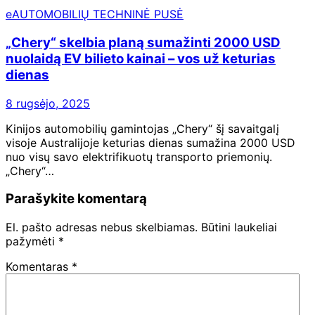
eAUTOMOBILIŲ TECHNINĖ PUSĖ
„Chery“ skelbia planą sumažinti 2000 USD
nuolaidą EV bilieto kainai – vos už keturias
dienas
8 rugsėjo, 2025
Kinijos automobilių gamintojas „Chery“ šį savaitgalį
visoje Australijoje keturias dienas sumažina 2000 USD
nuo visų savo elektrifikuotų transporto priemonių.
„Chery“…
Parašykite komentarą
El. pašto adresas nebus skelbiamas.
Būtini laukeliai
pažymėti
*
Komentaras
*