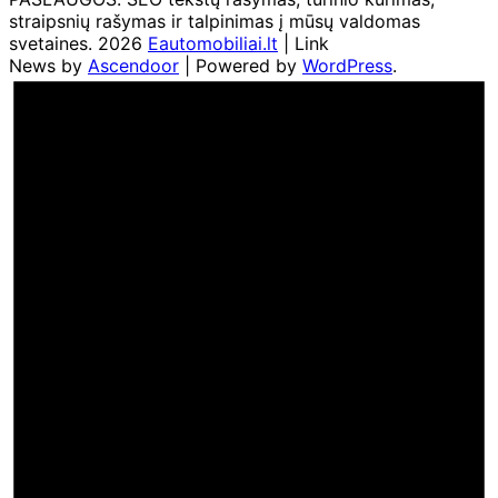
straipsnių rašymas ir talpinimas į mūsų valdomas
svetaines. 2026
Eautomobiliai.lt
| Link
News by
Ascendoor
| Powered by
WordPress
.