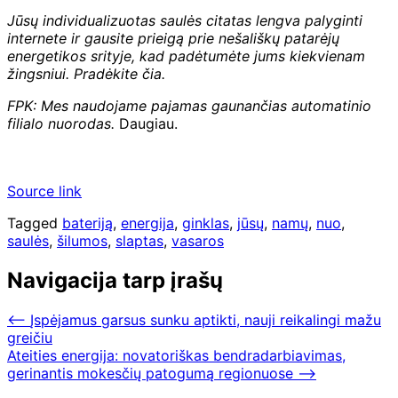
Jūsų individualizuotas saulės citatas lengva palyginti
internete ir gausite prieigą prie nešališkų patarėjų
energetikos srityje, kad padėtumėte jums kiekvienam
žingsniui. Pradėkite
čia
.
FPK: Mes naudojame pajamas gaunančias automatinio
filialo nuorodas.
Daugiau.
Source link
Tagged
bateriją
,
energija
,
ginklas
,
jūsų
,
namų
,
nuo
,
saulės
,
šilumos
,
slaptas
,
vasaros
Navigacija tarp įrašų
⟵
Įspėjamus garsus sunku aptikti, nauji reikalingi mažu
greičiu
Ateities energija: novatoriškas bendradarbiavimas,
gerinantis mokesčių patogumą regionuose
⟶