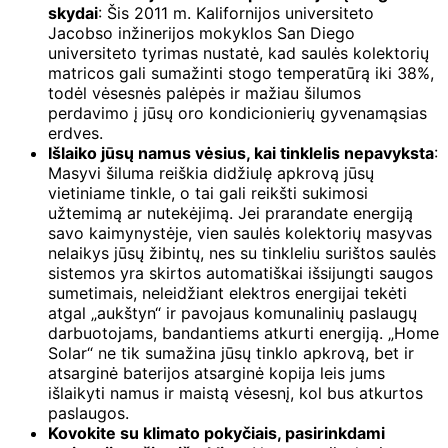
skydai
: Šis 2011 m. Kalifornijos universiteto
Jacobso inžinerijos mokyklos San Diego
universiteto tyrimas nustatė, kad saulės kolektorių
matricos gali sumažinti stogo temperatūrą iki 38%,
todėl vėsesnės palėpės ir mažiau šilumos
perdavimo į jūsų oro kondicionierių gyvenamąsias
erdves.
Išlaiko jūsų namus vėsius, kai tinklelis nepavyksta
:
Masyvi šiluma reiškia didžiulę apkrovą jūsų
vietiniame tinkle, o tai gali reikšti sukimosi
užtemimą ar nutekėjimą. Jei prarandate energiją
savo kaimynystėje, vien saulės kolektorių masyvas
nelaikys jūsų žibintų, nes su tinkleliu surištos saulės
sistemos yra skirtos automatiškai išsijungti saugos
sumetimais, neleidžiant elektros energijai tekėti
atgal „aukštyn“ ir pavojaus komunalinių paslaugų
darbuotojams, bandantiems atkurti energiją. „Home
Solar“ ne tik sumažina jūsų tinklo apkrovą, bet ir
atsarginė baterijos atsarginė kopija leis jums
išlaikyti namus ir maistą vėsesnį, kol bus atkurtos
paslaugos.
Kovokite su klimato pokyčiais, pasirinkdami