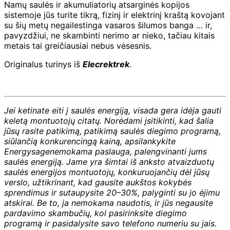
Namų saulės ir akumuliatorių atsarginės kopijos
sistemoje jūs turite tikrą, fizinį ir elektrinį kraštą kovojant
su šių metų negailestinga vasaros šilumos banga … ir,
pavyzdžiui, ne skambinti nerimo ar nieko, tačiau kitais
metais tai greičiausiai nebus vėsesnis.
Originalus turinys iš
Elecrektrek
.
Jei ketinate eiti į saulės energiją, visada gera idėja gauti
keletą montuotojų citatų. Norėdami įsitikinti, kad šalia
jūsų rasite patikimą, patikimą saulės diegimo programą,
siūlančią konkurencingą kainą, apsilankykite
Energysage
nemokama paslauga, palengvinanti jums
saulės energiją. Jame yra šimtai iš anksto atvaizduotų
saulės energijos montuotojų, konkuruojančių dėl jūsų
verslo, užtikrinant, kad gausite aukštos kokybės
sprendimus ir sutaupysite 20–30%, palyginti su jo ėjimu
atskirai. Be to, ja nemokama naudotis, ir jūs negausite
pardavimo skambučių, kol pasirinksite diegimo
programą ir pasidalysite savo telefono numeriu su jais.