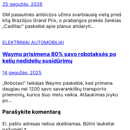
25 gegužės, 2026
GM pasaulinės ambicijos užims svarbiausią vietą prieš
kitą Brazilijos Grand Prix, o prabangos prekės ženklas
„Cadillac“ paskelbė apie planus atidaryti…
ELEKTRINIAI AUTOMOBILIAI
Waymo prisimena 80% savo robotaksės po
kelių nedidelių susidūrimų
14 gegužės, 2025
„Robotaxi“ teikėjas Waymo paskelbė, kad primena
daugiau nei 1200 savo savarankiškų transporto
priemonių, kurios šiuo metu veikia. Atšaukimas įvyko
po…
Parašykite komentarą
El. pašto adresas nebus skelbiamas.
Būtini laukeliai
pažymėti
*