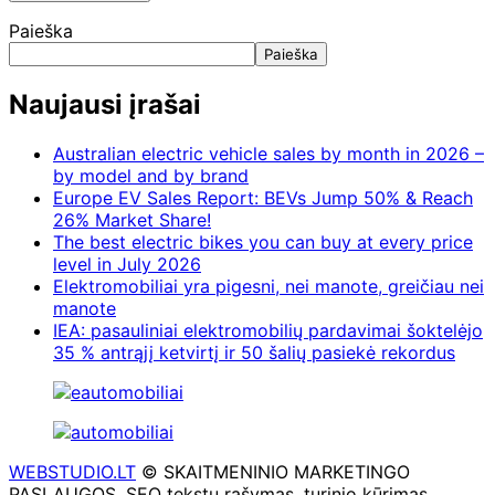
Paieška
Paieška
Naujausi įrašai
Australian electric vehicle sales by month in 2026 –
by model and by brand
Europe EV Sales Report: BEVs Jump 50% & Reach
26% Market Share!
The best electric bikes you can buy at every price
level in July 2026
Elektromobiliai yra pigesni, nei manote, greičiau nei
manote
IEA: pasauliniai elektromobilių pardavimai šoktelėjo
35 % antrąjį ketvirtį ir 50 šalių pasiekė rekordus
WEBSTUDIO.LT
© SKAITMENINIO MARKETINGO
PASLAUGOS. SEO tekstų rašymas, turinio kūrimas,