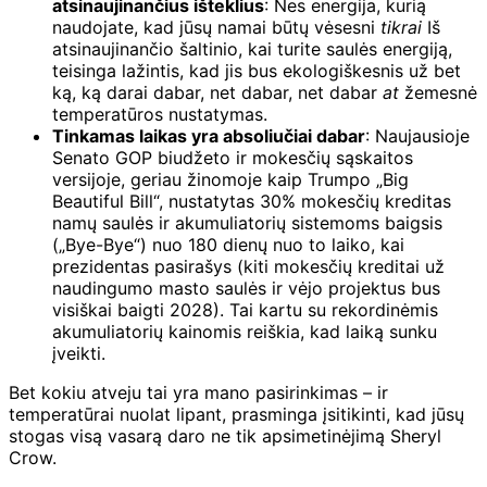
atsinaujinančius išteklius
: Nes energija, kurią
naudojate, kad jūsų namai būtų vėsesni
tikrai
Iš
atsinaujinančio šaltinio, kai turite saulės energiją,
teisinga lažintis, kad jis bus ekologiškesnis už bet
ką, ką darai dabar, net dabar, net dabar
at
žemesnė
temperatūros nustatymas.
Tinkamas laikas yra absoliučiai dabar
: Naujausioje
Senato GOP biudžeto ir mokesčių sąskaitos
versijoje, geriau žinomoje kaip Trumpo „Big
Beautiful Bill“, nustatytas 30% mokesčių kreditas
namų saulės ir akumuliatorių sistemoms baigsis
(„Bye-Bye“) nuo 180 dienų nuo to laiko, kai
prezidentas pasirašys (kiti mokesčių kreditai už
naudingumo masto saulės ir vėjo projektus bus
visiškai baigti 2028). Tai kartu su rekordinėmis
akumuliatorių kainomis reiškia, kad laiką sunku
įveikti.
Bet kokiu atveju tai yra mano pasirinkimas – ir
temperatūrai nuolat lipant, prasminga įsitikinti, kad jūsų
stogas visą vasarą daro ne tik apsimetinėjimą Sheryl
Crow.