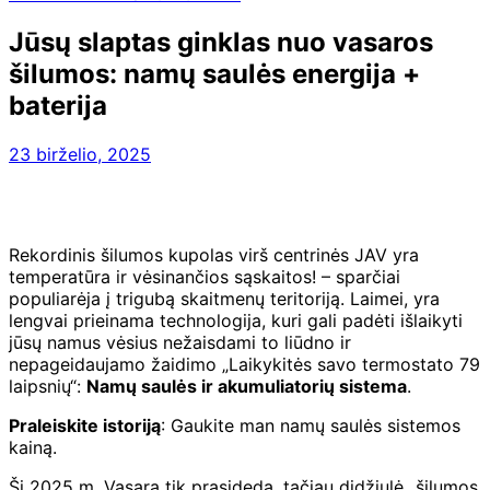
Jūsų slaptas ginklas nuo vasaros
šilumos: namų saulės energija +
baterija
23 birželio, 2025
Rekordinis šilumos kupolas virš centrinės JAV yra
temperatūra ir vėsinančios sąskaitos! – sparčiai
populiarėja į trigubą skaitmenų teritoriją. Laimei, yra
lengvai prieinama technologija, kuri gali padėti išlaikyti
jūsų namus vėsius nežaisdami to liūdno ir
nepageidaujamo žaidimo „Laikykitės savo termostato 79
laipsnių“:
Namų saulės ir akumuliatorių sistema
.
Praleiskite istoriją
: Gaukite man namų saulės sistemos
kainą.
Ši 2025 m. Vasarą tik prasideda, tačiau didžiulė „šilumos