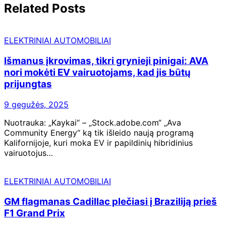
Related Posts
ELEKTRINIAI AUTOMOBILIAI
Išmanus įkrovimas, tikri grynieji pinigai: AVA
nori mokėti EV vairuotojams, kad jis būtų
prijungtas
9 gegužės, 2025
Nuotrauka: „Kaykai“ – „Stock.adobe.com“ „Ava
Community Energy“ ką tik išleido naują programą
Kalifornijoje, kuri moka EV ir papildinių hibridinius
vairuotojus…
ELEKTRINIAI AUTOMOBILIAI
GM flagmanas Cadillac plečiasi į Braziliją prieš
F1 Grand Prix