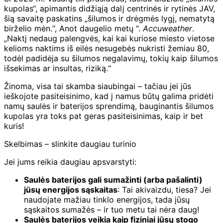
kupolas“, apimantis didžiąją dalį centrinės ir rytinės JAV,
šią savaitę paskatins „šilumos ir drėgmės lygį, nematytą
birželio mėn.“, Anot daugelio metų “.
Accuweather
.
„Naktį nedaug palengvės, kai kai kuriose miesto vietose
kelioms naktims iš eilės nesugebės nukristi žemiau 80,
todėl padidėja su šilumos negalavimų, tokių kaip šilumos
išsekimas ar insultas, riziką.“
Žinoma, visa tai skamba siaubingai – tačiau jei jūs
ieškojote pasiteisinimo, kad į namus būtų galima pridėti
namų saulės ir baterijos sprendimą, bauginantis šilumos
kupolas yra toks pat geras pasiteisinimas, kaip ir bet
kuris!
Skelbimas – slinkite daugiau turinio
Jei jums reikia daugiau apsvarstyti:
Saulės baterijos gali sumažinti (arba pašalinti)
jūsų energijos sąskaitas
: Tai akivaizdu, tiesa? Jei
naudojate mažiau tinklo energijos, tada jūsų
sąskaitos sumažės – ir tuo metu tai nėra daug!
Saulės baterijos veikia kaip fiziniai jūsų stogo