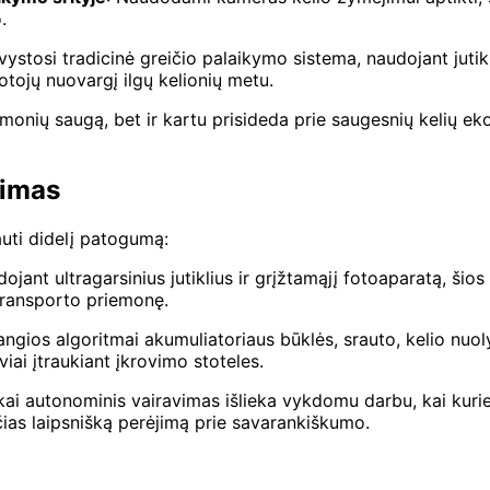
.
 vystosi tradicinė greičio palaikymo sistema, naudojant juti
otojų nuovargį ilgų kelionių metu.
iemonių saugą, bet ir kartu prisideda prie saugesnių kelių 
nimas
uti didelį patogumą:
dojant ultragarsinius jutiklius ir grįžtamąjį fotoaparatą, š
ransporto priemonę.
angios algoritmai akumuliatoriaus būklės, srauto, kelio nuol
ai įtraukiant įkrovimo stoteles.
škai autonominis vairavimas išlieka vykdomu darbu, kai kuri
čias laipsnišką perėjimą prie savarankiškumo.