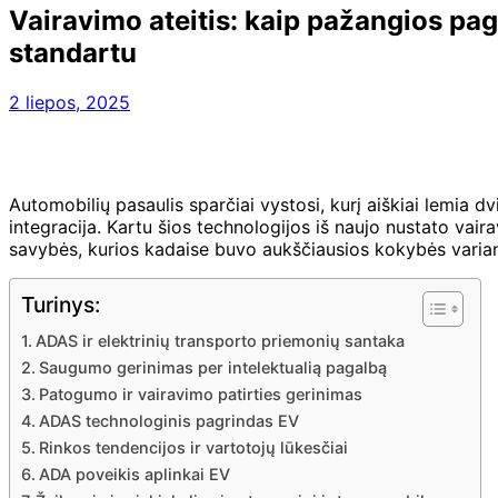
Vairavimo ateitis: kaip pažangios pa
standartu
2 liepos, 2025
Automobilių pasaulis sparčiai vystosi, kurį aiškiai lemia 
integracija. Kartu šios technologijos iš naujo nustato vai
savybės, kurios kadaise buvo aukščiausios kokybės variant
Turinys:
ADAS ir elektrinių transporto priemonių santaka
Saugumo gerinimas per intelektualią pagalbą
Patogumo ir vairavimo patirties gerinimas
ADAS technologinis pagrindas EV
Rinkos tendencijos ir vartotojų lūkesčiai
ADA poveikis aplinkai EV