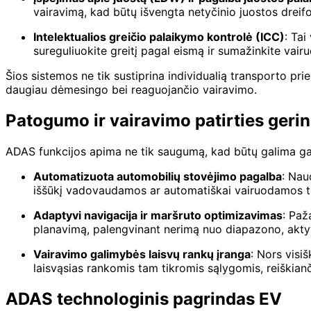
vairavimą, kad būtų išvengta netyčinio juostos dreifo
Intelektualios greičio palaikymo kontrolė (ICC)
: Tai
sureguliuokite greitį pagal eismą ir sumažinkite vairu
Šios sistemos ne tik sustiprina individualią transporto pr
daugiau dėmesingo bei reaguojančio vairavimo.
Patogumo ir vairavimo patirties geri
ADAS funkcijos apima ne tik saugumą, kad būtų galima ga
Automatizuota automobilių stovėjimo pagalba
: Nau
iššūkį vadovaudamos ar automatiškai vairuodamos t
Adaptyvi navigacija ir maršruto optimizavimas
: Paž
planavimą, palengvinant nerimą nuo diapazono, aktyvi
Vairavimo galimybės laisvų rankų įranga
: Nors visi
laisvąsias rankomis tam tikromis sąlygomis, reiškian
ADAS technologinis pagrindas EV