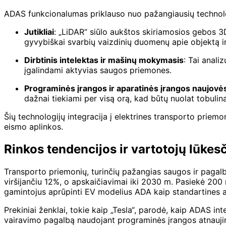
ADAS funkcionalumas priklauso nuo pažangiausių technolog
Jutikliai
: „LiDAR“ siūlo aukštos skiriamosios gebos 3D
gyvybiškai svarbių vaizdinių duomenų apie objektą i
Dirbtinis intelektas ir mašinų mokymasis
: Tai anali
įgalindami aktyvias saugos priemones.
Programinės įrangos ir aparatinės įrangos naujovė
dažnai tiekiami per visą orą, kad būtų nuolat tobul
Šių technologijų integracija į elektrines transporto priemone
eismo aplinkos.
Rinkos tendencijos ir vartotojų lūkesč
Transporto priemonių, turinčių pažangias saugos ir pagalb
viršijančiu 12%, o apskaičiavimai iki 2030 m. Pasiekė 200 m
gamintojus aprūpinti EV modelius ADA kaip standartines a
Prekiniai ženklai, tokie kaip „Tesla“, parodė, kaip ADAS in
vairavimo pagalbą naudojant programinės įrangos atnaujinim