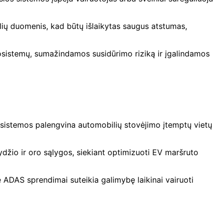
klių duomenis, kad būtų išlaikytas saugus atstumas,
ekosistemų, sumažindamos susidūrimo riziką ir įgalindamos
ios sistemos palengvina automobilių stovėjimo įtemptų vietų
ydžio ir oro sąlygos, siekiant optimizuoti EV maršruto
e ADAS sprendimai suteikia galimybę laikinai vairuoti