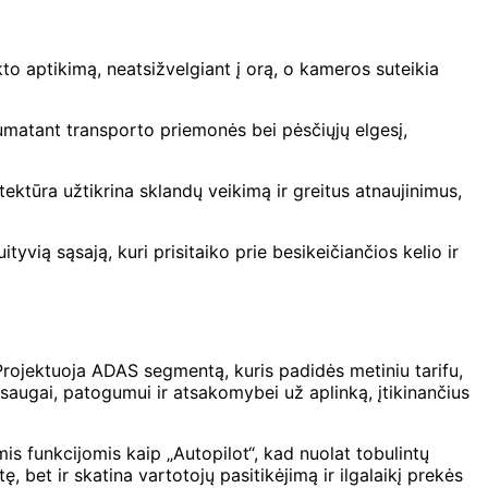
to aptikimą, neatsižvelgiant į orą, o kameros suteikia
 numatant transporto priemonės bei pėsčiųjų elgesį,
tektūra užtikrina sklandų veikimą ir greitus atnaujinimus,
tyvią sąsają, kuri prisitaiko prie besikeičiančios kelio ir
Projektuoja ADAS segmentą, kuris padidės metiniu tarifu,
 saugai, patogumui ir atsakomybei už aplinką, įtikinančius
mis funkcijomis kaip „Autopilot“, kad nuolat tobulintų
bet ir skatina vartotojų pasitikėjimą ir ilgalaikį prekės