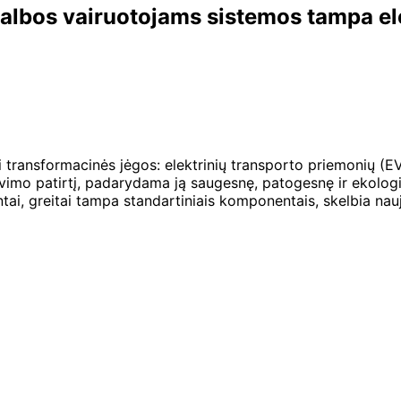
galbos vairuotojams sistemos tampa el
dvi transformacinės jėgos: elektrinių transporto priemonių 
ravimo patirtį, padarydama ją saugesnę, patogesnę ir ekolog
ai, greitai tampa standartiniais komponentais, skelbia nauj