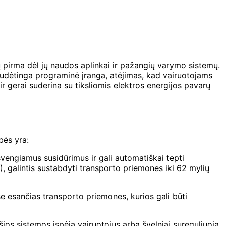
ų pirma dėl jų naudos aplinkai ir pažangių varymo sistemų.
 sudėtinga programinė įranga, atėjimas, kad vairuotojams
ir gerai suderina su tiksliomis elektros energijos pavarų
bės yra:
švengiamus susidūrimus ir gali automatiškai tepti
 galintis sustabdyti transporto priemones iki 62 mylių
ese esančias transporto priemones, kurios gali būti
ios sistemos įspėja vairuotojus arba švelniai sureguliuoja