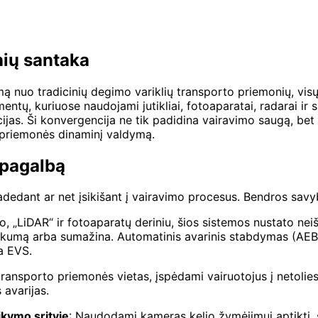
nių santaka
mą nuo tradicinių degimo variklių transporto priemonių, vis
ntų, kuriuose naudojami jutikliai, fotoaparatai, radarai ir
cijas. Ši konvergencija ne tik padidina vairavimo saugą, bet 
 priemonės dinaminį valdymą.
 pagalbą
dedant ar net įsikišant į vairavimo procesus. Bendros savy
, „LiDAR“ ir fotoaparatų deriniu, šios sistemos nustato nei
nkumą arba sumažina. Automatinis avarinis stabdymas (AEB),
a EVS.
jų transporto priemonės vietas, įspėdami vairuotojus į netoli
avarijas.
ikymo srityje
: Naudodami kameras kelio žymėjimui aptikti, š