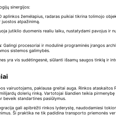
ijų sinergijos:
 aplinkos žemėlapius, radaras puikiai tikrina tolimojo objek
r juostos atpažinimą.
zuoja jutiklio duomenis realiu laiku, nustatydami pavojus ir
s
: Galingi procesoriai ir modulinė programinės įrangos archi
inamos sistemos galimybės.
s yra vis sudėtingesnė, siūlanti išsamų saugos tinklą ir intui
iai
os vairuotojams, paklausa greitai auga. Rinkos ataskaitos 
ilijardų dolerių rinką. Vartotojai šiandien teikia pirmenybę
r beveik standartines pasiūlymus.
tegracija gali apibrėžti rinkos lyderystę, naudodamiesi tokio
us. Ši praktika ne tik padidina transporto priemonės vertę, 