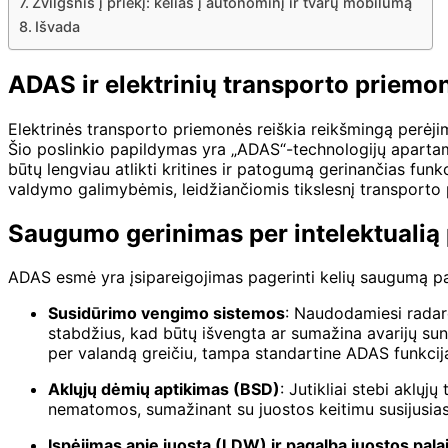
Žvilgsnis į priekį: kelias į autonominį ir tvarų mobilumą
Išvada
ADAS ir elektrinių transporto priemo
Elektrinės transporto priemonės reiškia reikšmingą perėji
Šio poslinkio papildymas yra „ADAS“-technologijų apartame
būtų lengviau atlikti kritines ir patogumą gerinančias funk
valdymo galimybėmis, leidžiančiomis tikslesnį transporto
Saugumo gerinimas per intelektualią
ADAS esmė yra įsipareigojimas pagerinti kelių saugumą pa
Susidūrimo vengimo sistemos
: Naudodamiesi radaro
stabdžius, kad būtų išvengta ar sumažina avarijų su
per valandą greičiu, tampa standartine ADAS funkcij
Aklųjų dėmių aptikimas (BSD)
: Jutikliai stebi aklų
nematomos, sumažinant su juostos keitimu susijusias 
Įspėjimas apie juostą (LDW) ir pagalba juostos pala