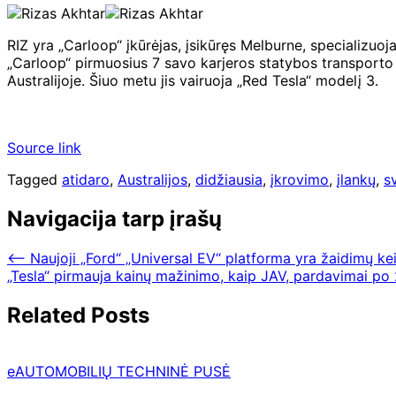
RIZ yra „Carloop“ įkūrėjas, įsikūręs Melburne, specializuo
„Carloop“ pirmuosius 7 savo karjeros statybos transporto 
Australijoje. Šiuo metu jis vairuoja „Red Tesla“ modelį 3.
Source link
Tagged
atidaro
,
Australijos
,
didžiausia
,
įkrovimo
,
įlankų
,
s
Navigacija tarp įrašų
⟵
Naujoji „Ford“ „Universal EV“ platforma yra žaidimų k
„Tesla“ pirmauja kainų mažinimo, kaip JAV, pardavimai po
Related Posts
eAUTOMOBILIŲ TECHNINĖ PUSĖ