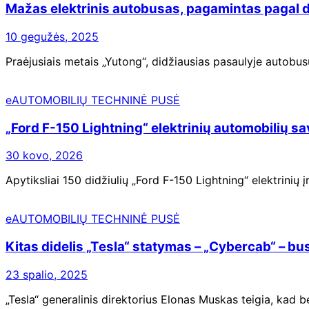
Mažas elektrinis autobusas, pagamintas pagal di
10 gegužės, 2025
Praėjusiais metais „Yutong“, didžiausias pasaulyje autobu
eAUTOMOBILIŲ TECHNINĖ PUSĖ
„Ford F-150 Lightning“ elektrinių automobilių sav
30 kovo, 2026
Apytiksliai 150 didžiulių „Ford F-150 Lightning“ elektrinių 
eAUTOMOBILIŲ TECHNINĖ PUSĖ
Kitas didelis „Tesla“ statymas – „Cybercab“ – bu
23 spalio, 2025
„Tesla“ generalinis direktorius Elonas Muskas teigia, kad