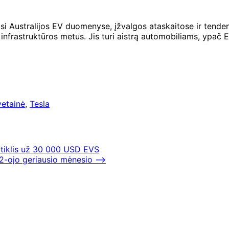
jasi Australijos EV duomenyse, įžvalgos ataskaitose ir tenden
infrastruktūros metus. Jis turi aistrą automobiliams, ypač E
vetainė
,
Tesla
eitiklis už 30 000 USD EVS
 2-ojo geriausio mėnesio
⟶