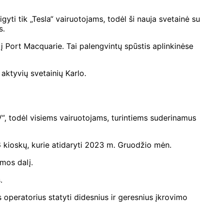
yti tik „Tesla“ vairuotojams, todėl ši nauja svetainė su
s.
į Port Macquarie. Tai palengvintų spūstis aplinkinėse
 aktyvių svetainių
Karlo
.
EV“, todėl visiems vairuotojams, turintiems suderinamus
16 kioskų, kurie atidaryti 2023 m. Gruodžio mėn.
mos dalį.
.
s operatorius statyti didesnius ir geresnius įkrovimo