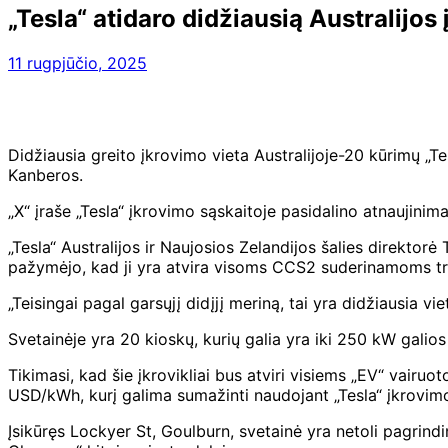
„Tesla“ atidaro didžiausią Australijos
11 rugpjūčio, 2025
Didžiausia greito įkrovimo vieta Australijoje-20 kūrimų 
Kanberos.
„X“ įraše „Tesla“ įkrovimo sąskaitoje pasidalino atnaujinim
„Tesla“ Australijos ir Naujosios Zelandijos šalies direktor
pažymėjo, kad ji yra atvira visoms CCS2 suderinamoms t
„Teisingai pagal garsųjį didįjį meriną, tai yra didžiausia vi
Svetainėje yra 20 kioskų, kurių galia yra iki 250 kW galio
Tikimasi, kad šie įkrovikliai bus atviri visiems „EV“ vair
USD/kWh, kurį galima sumažinti naudojant „Tesla“ įkrovim
Įsikūręs Lockyer St, Goulburn, svetainė yra netoli pagrindi