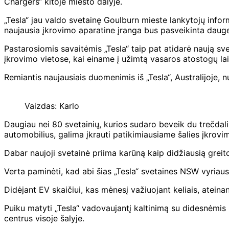
Chargers“ kitoje miesto dalyje.
„Tesla“ jau valdo svetainę Goulburn mieste lankytojų inform
naujausia įkrovimo aparatine įranga bus pasveikinta daugel
Pastarosiomis savaitėmis „Tesla“ taip pat atidarė naują sv
įkrovimo vietose, kai einame į užimtą vasaros atostogų laik
Remiantis naujausiais duomenimis iš „Tesla“, Australijoje,
Vaizdas: Karlo
Daugiau nei 80 svetainių, kurios sudaro beveik du trečdaliu
automobilius, galima įkrauti patikimiausiame šalies įkrovim
Dabar naujoji svetainė priima karūną kaip didžiausią greito
Verta paminėti, kad abi šias „Tesla“ svetaines NSW vyriau
Didėjant EV skaičiui, kas mėnesį važiuojant keliais, atein
Puiku matyti „Tesla“ vadovaujantį kaltinimą su didesnėmis i
centrus visoje šalyje.