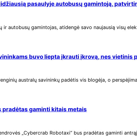
džiausią pasaulyje autobusų gamintoją, patvirtin
sų ir autobusų gamintojas, atidengė savo naujausią visų el
ininkams buvo liepta įkrauti įkrovą, nes vietinis 
įrenginių australų savininkų padėtis vis blogėja, o perspėjim
s pradėtas gaminti kitais metais
 bendrovės „Cybercrab Robotaxi“ bus pradėtas gaminti antrąj