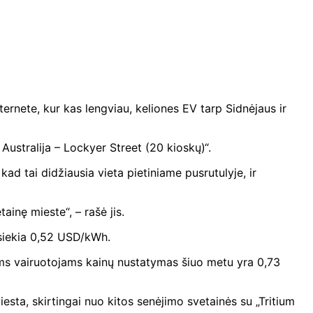
nternete, kur kas lengviau, keliones EV tarp Sidnėjaus ir
Australija – Lockyer Street (20 kioskų)“.
kad tai didžiausia vieta pietiniame pusrutulyje, ir
ainę mieste“, – rašė jis.
 siekia 0,52 USD/kWh.
iems vairuotojams kainų nustatymas šiuo metu yra 0,73
iesta, skirtingai nuo kitos senėjimo svetainės su „Tritium