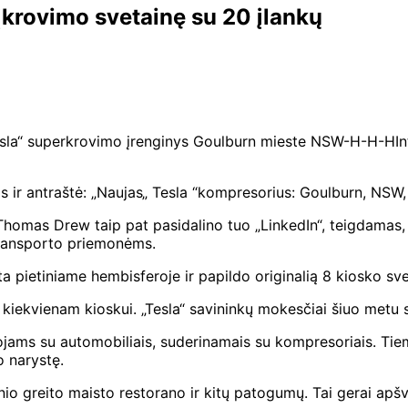
 įkrovimo svetainę su 20 įlankų
„Tesla“ superkrovimo įrenginys Goulburn mieste NSW-H-H-H
I
as ir antraštė: „Naujas„ Tesla “kompresorius: Goulburn, NSW, 
ė Thomas Drew taip pat pasidalino tuo „LinkedIn“, teigdamas, 
ransporto priemonėms.
eta pietiniame hembisferoje ir papildo originalią 8 kiosko svet
s kiekvienam kioskui. „Tesla“ savininkų mokesčiai šiuo metu
uotojams su automobiliais, suderinamais su kompresoriais. T
o narystę.
nio greito maisto restorano ir kitų patogumų. Tai gerai apšv