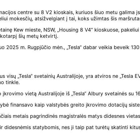
acijos centre su 8 V2 kioskais, kuriuos šiuo metu galima įsig
iui mokesčių, atsižvelgiant į tai, koks užimtas šis maršruta
etainę Kew mieste, NSW, „Housing 8 V4“ kioskuose, pakeliui 
otarpį šių metų ketvirtį.
 nuo 2025 m. Rugpjūčio mėn., „Tesla“ dabar veikia beveik 130
s visų „Tesla“ svetainių Australijoje, yra atviros ne „Tesla 
o tinkle.
 įkrovimo vietą Australijoje iš „Tesla“ Albury svetainės su 
sybė finansavo kaip valstybės greito įkrovimo dotacijų siste
ančiais metais pagrindinės magistralės matys didesnes vietas
r didesnėmis statybomis, nes ji taip pat turėtų skatinti kitu