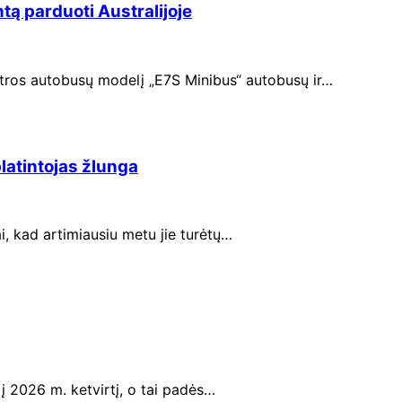
tą parduoti Australijoje
ektros autobusų modelį „E7S Minibus“ autobusų ir…
platintojas žlunga
ai, kad artimiausiu metu jie turėtų…
į 2026 m. ketvirtį, o tai padės…