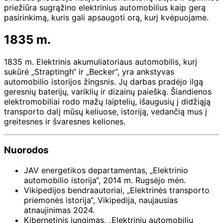
priežiūra sugrąžino elektrinius automobilius kaip gerą
pasirinkimą, kuris gali apsaugoti orą, kurį kvėpuojame.
1835 m.
1835 m. Elektrinis akumuliatoriaus automobilis, kurį
sukūrė „Straptingh“ ir „Becker“, yra ankstyvas
automobilio istorijos žingsnis. Jų darbas pradėjo ilgą
geresnių baterijų, variklių ir dizainų paiešką. Šiandienos
elektromobiliai rodo mažų laiptelių, išaugusių į didžiąją
transporto dalį mūsų keliuose, istoriją, vedančią mus į
greitesnes ir švaresnes keliones.
Nuorodos
JAV energetikos departamentas, „Elektrinio
automobilio istorija“, 2014 m. Rugsėjo mėn.
Vikipedijos bendraautoriai, „Elektrinės transporto
priemonės istorija“, Vikipedija, naujausias
atnaujinimas 2024.
Kibernetinis jungimas, „Elektrinių automobilių