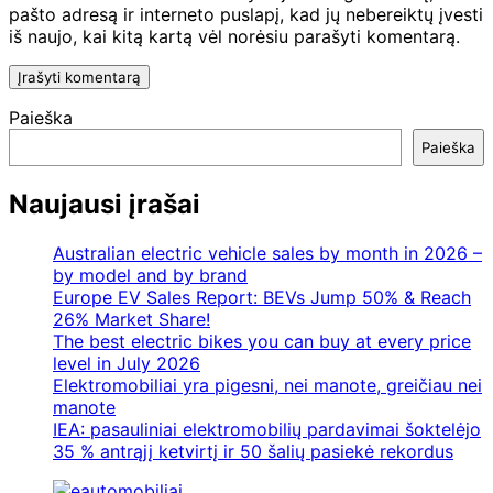
pašto adresą ir interneto puslapį, kad jų nebereiktų įvesti
iš naujo, kai kitą kartą vėl norėsiu parašyti komentarą.
Paieška
Paieška
Naujausi įrašai
Australian electric vehicle sales by month in 2026 –
by model and by brand
Europe EV Sales Report: BEVs Jump 50% & Reach
26% Market Share!
The best electric bikes you can buy at every price
level in July 2026
Elektromobiliai yra pigesni, nei manote, greičiau nei
manote
IEA: pasauliniai elektromobilių pardavimai šoktelėjo
35 % antrąjį ketvirtį ir 50 šalių pasiekė rekordus