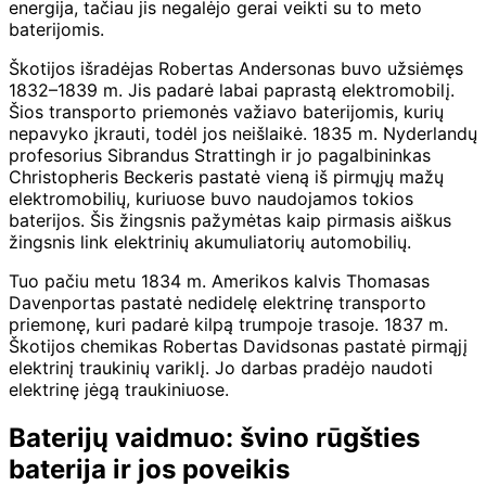
energija, tačiau jis negalėjo gerai veikti su to meto
baterijomis.
Škotijos išradėjas Robertas Andersonas buvo užsiėmęs
1832–1839 m. Jis padarė labai paprastą elektromobilį.
Šios transporto priemonės važiavo baterijomis, kurių
nepavyko įkrauti, todėl jos neišlaikė. 1835 m. Nyderlandų
profesorius Sibrandus Strattingh ir jo pagalbininkas
Christopheris Beckeris pastatė vieną iš pirmųjų mažų
elektromobilių, kuriuose buvo naudojamos tokios
baterijos. Šis žingsnis pažymėtas kaip pirmasis aiškus
žingsnis link elektrinių akumuliatorių automobilių.
Tuo pačiu metu 1834 m. Amerikos kalvis Thomasas
Davenportas pastatė nedidelę elektrinę transporto
priemonę, kuri padarė kilpą trumpoje trasoje. 1837 m.
Škotijos chemikas Robertas Davidsonas pastatė pirmąjį
elektrinį traukinių variklį. Jo darbas pradėjo naudoti
elektrinę jėgą traukiniuose.
Baterijų vaidmuo: švino rūgšties
baterija ir jos poveikis