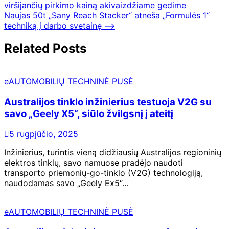
viršijančių pirkimo kainą akivaizdžiame gedime
tarp
Naujas 50t „Sany Reach Stacker“ atneša „Formulės 1“
įrašų
techniką į darbo svetainę
⟶
Related Posts
eAUTOMOBILIŲ TECHNINĖ PUSĖ
Australijos tinklo inžinierius testuoja V2G su
savo „Geely X5“, siūlo žvilgsnį į ateitį
5 rugpjūčio, 2025
Inžinierius, turintis vieną didžiausių Australijos regioninių
elektros tinklų, savo namuose pradėjo naudoti
transporto priemonių-go-tinklo (V2G) technologiją,
naudodamas savo „Geely Ex5“…
eAUTOMOBILIŲ TECHNINĖ PUSĖ