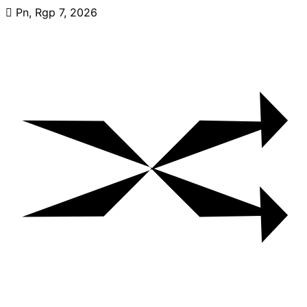
Skip
Pn, Rgp 7, 2026
to
content