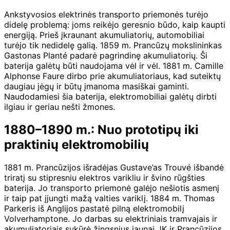
Ankstyvosios elektrinės transporto priemonės turėjo
didelę problemą: joms reikėjo geresnio būdo, kaip kaupti
energiją. Prieš įkraunant akumuliatorių, automobiliai
turėjo tik nedidelę galią. 1859 m. Prancūzų mokslininkas
Gastonas Planté padarė pagrindinę akumuliatorių. Ši
baterija galėtų būti naudojama vėl ir vėl. 1881 m. Camille
Alphonse Faure dirbo prie akumuliatoriaus, kad suteiktų
daugiau jėgų ir būtų įmanoma masiškai gaminti.
Naudodamiesi šia baterija, elektromobiliai galėtų dirbti
ilgiau ir geriau nešti žmones.
1880–1890 m.: Nuo prototipų iki
praktinių elektromobilių
1881 m. Prancūzijos išradėjas Gustave’as Trouvé išbandė
triratį su stipresniu elektros varikliu ir švino rūgšties
baterija. Jo transporto priemonė galėjo nešiotis asmenį
ir taip pat įjungti mažą valties variklį. 1884 m. Thomas
Parkeris iš Anglijos pastatė pilną elektromobilį
Volverhamptone. Jo darbas su elektriniais tramvajais ir
akumuliatoriais sukūrė žingsnius jaunai JK ir Prancūzijos