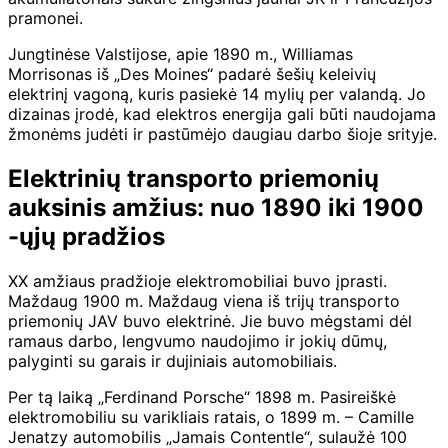
pramonei.
Jungtinėse Valstijose, apie 1890 m., Williamas
Morrisonas iš „Des Moines“ padarė šešių keleivių
elektrinį vagoną, kuris pasiekė 14 mylių per valandą. Jo
dizainas įrodė, kad elektros energija gali būti naudojama
žmonėms judėti ir pastūmėjo daugiau darbo šioje srityje.
Elektrinių transporto priemonių
auksinis amžius: nuo 1890 iki 1900
-ųjų pradžios
XX amžiaus pradžioje elektromobiliai buvo įprasti.
Maždaug 1900 m. Maždaug viena iš trijų transporto
priemonių JAV buvo elektrinė. Jie buvo mėgstami dėl
ramaus darbo, lengvumo naudojimo ir jokių dūmų,
palyginti su garais ir dujiniais automobiliais.
Per tą laiką „Ferdinand Porsche“ 1898 m. Pasireiškė
elektromobiliu su varikliais ratais, o 1899 m. – Camille
Jenatzy automobilis „Jamais Contentle“, sulaužė 100