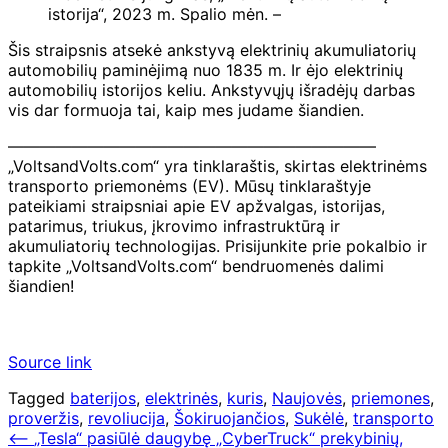
istorija“, 2023 m. Spalio mėn. –
Šis straipsnis atsekė ankstyvą elektrinių akumuliatorių
automobilių paminėjimą nuo 1835 m. Ir ėjo elektrinių
automobilių istorijos keliu. Ankstyvųjų išradėjų darbas
vis dar formuoja tai, kaip mes judame šiandien.
———————————————————————
„VoltsandVolts.com“ yra tinklaraštis, skirtas elektrinėms
transporto priemonėms (EV). Mūsų tinklaraštyje
pateikiami straipsniai apie EV apžvalgas, istorijas,
patarimus, triukus, įkrovimo infrastruktūrą ir
akumuliatorių technologijas. Prisijunkite prie pokalbio ir
tapkite „VoltsandVolts.com“ bendruomenės dalimi
šiandien!
Source link
Tagged
baterijos
,
elektrinės
,
kuris
,
Naujovės
,
priemones
,
proveržis
,
revoliucija
,
Šokiruojančios
,
Sukėlė
,
transporto
Navigacija
⟵
„Tesla“ pasiūlė daugybę „CyberTruck“ prekybinių,