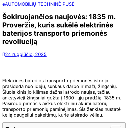
eAUTOMOBILIŲ TECHNINĖ PUSĖ
Šokiruojančios naujovės: 1835 m.
Proveržis, kuris sukėlė elektrinės
baterijos transporto priemonės
revoliuciją
24 rugpjūčio, 2025
Elektrinės baterijos transporto priemonės istorija
prasideda nuo idėjų, sunkaus darbo ir mažų žingsnių.
Šiuolaikinis jo kilimas dažnai atrodo naujas, tačiau
ankstyvieji žingsniai grįžta į 1800 -ųjų pradžią. 1835 m.
Pasirodo pirmasis aiškus elektrinių akumuliatorių
transporto priemonių paminėjimas. Šis ženklas nustatė
kelią daugeliui pakeitimų, kurie atsirado vėliau.