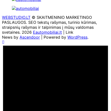
WEBSTUDIO.LT
© SKAITMENINIO MARKETINGO
PASLAUGOS. SEO tekstų rašymas, turinio kūrimas,
straipsnių rašymas ir talpinimas į mūsų valdomas
svetaines. 2026
Eautomobiliai.lt
| Link
News by
Ascendoor
| Powered by
WordPress
.