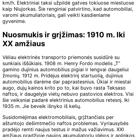
km/h. Elektriniai taksi užpildė gatves tokiuose miestuose
kaip Niujorkas. Šie renginiai patvirtino, kad automobiliai,
varomi akumuliatoriais, gali veikti kasdieniame
gyvenime.
Nuosmukis ir grįžimas: 1910 m. Iki
XX amžiaus
Vėliau elektrinės transporto priemonės susidūrė su
sunkiais iššūkiais. 1908 m. Henry Fordo modelis „T“
gamino dujinius automobilius pigiai ir lengvai daugeliui
žmonių. 1912 m. Pridėjus elektrinį startuolią, dujinius
automobilius darėme dar paprastesnius. Ūkiai ir miestai
augo, dujų kainos krito po to, kai buvo rasta Teksaso
naftos, ir daugelyje vietų nebuvo pastovios elektros. Visi
šie veiksniai padarė elektrinius automobilius retesnį. Iki
1935 m. Jie beveik išnyko iš kelių.
Susidomėjimas elektromobiliais, grįžtančiais per
aštuntojo dešimtmečio naftos problemas. Vyriausybės
pradėjo remti naujus testus ir mažus važiavimus. XXI
amžiaus pradžioje naujos akumuliatorių idėjos ir aplinkos