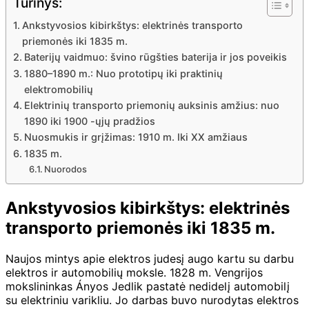
Turinys:
Ankstyvosios kibirkštys: elektrinės transporto
priemonės iki 1835 m.
Baterijų vaidmuo: švino rūgšties baterija ir jos poveikis
1880–1890 m.: Nuo prototipų iki praktinių
elektromobilių
Elektrinių transporto priemonių auksinis amžius: nuo
1890 iki 1900 -ųjų pradžios
Nuosmukis ir grįžimas: 1910 m. Iki XX amžiaus
1835 m.
Nuorodos
Ankstyvosios kibirkštys: elektrinės
transporto priemonės iki 1835 m.
Naujos mintys apie elektros judesį augo kartu su darbu
elektros ir automobilių moksle. 1828 m. Vengrijos
mokslininkas Ányos Jedlik pastatė nedidelį automobilį
su elektriniu varikliu. Jo darbas buvo nurodytas elektros