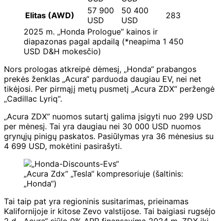
57 900
50 400
Elitas (AWD)
283
USD
USD
2025 m. „Honda Prologue“ kainos ir
diapazonas pagal apdailą (*neapima 1 450
USD D&H mokesčio)
Nors prologas atkreipė dėmesį, „Honda“ prabangos
prekės ženklas „Acura“ parduoda daugiau EV, nei net
tikėjosi. Per pirmąjį metų pusmetį „Acura ZDX“ peržengė
„Cadillac Lyriq“.
„Acura ZDX“ nuomos sutartį galima įsigyti nuo 299 USD
per mėnesį. Tai yra daugiau nei 30 000 USD nuomos
grynųjų pinigų paskatos. Pasiūlymas yra 36 mėnesius su
4 699 USD, mokėtini pasirašyti.
„Acura Zdx“ „Tesla“ kompresoriuje (šaltinis:
„Honda“)
Tai taip pat yra regioninis susitarimas, prieinamas
Kalifornijoje ir kitose Zevo valstijose. Tai baigiasi rugsėjo
2 d. „Acura“ siūlo 0% APR finansavimą 2024 m. ZDX iki