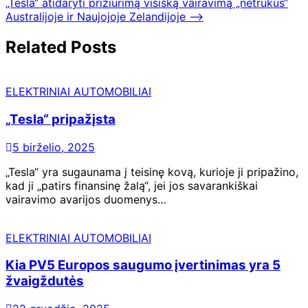
„Tesla“ atidaryti prižiūrimą visišką vairavimą „netrukus“
Australijoje ir Naujojoje Zelandijoje
⟶
Related Posts
ELEKTRINIAI AUTOMOBILIAI
„Tesla“ pripažįsta
5 birželio, 2025
„Tesla“ yra sugaunama į teisinę kovą, kurioje ji pripažino,
kad ji „patirs finansinę žalą“, jei jos savarankiškai
vairavimo avarijos duomenys…
ELEKTRINIAI AUTOMOBILIAI
Kia PV5 Europos saugumo įvertinimas yra 5
žvaigždutės