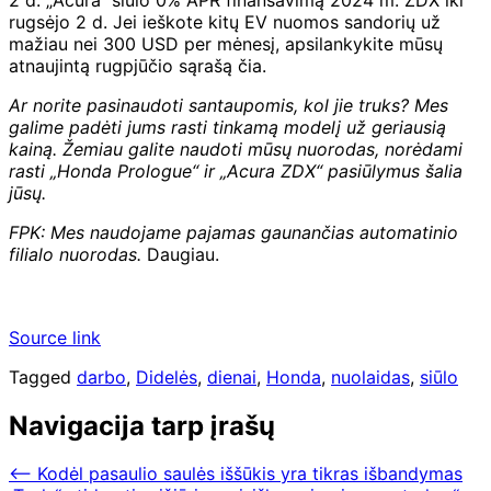
rugsėjo 2 d. Jei ieškote kitų EV nuomos sandorių už
mažiau nei 300 USD per mėnesį, apsilankykite mūsų
atnaujintą rugpjūčio sąrašą čia.
Ar norite pasinaudoti santaupomis, kol jie truks? Mes
galime padėti jums rasti tinkamą modelį už geriausią
kainą. Žemiau galite naudoti mūsų nuorodas, norėdami
rasti „Honda Prologue“ ir „Acura ZDX“ pasiūlymus šalia
jūsų.
FPK: Mes naudojame pajamas gaunančias automatinio
filialo nuorodas.
Daugiau.
Source link
Tagged
darbo
,
Didelės
,
dienai
,
Honda
,
nuolaidas
,
siūlo
Navigacija tarp įrašų
⟵
Kodėl pasaulio saulės iššūkis yra tikras išbandymas