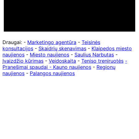
Draugai: -
Marketingo agentūra
-
Teisinės
konsultacijos
-
Skaidrių skenavimas
-
Klaipedos miesto
naujienos
-
Miesto naujienos
-
Saulius Narbutas
-
Įvaizdžio kūrimas
-
Veidoskaita
-
Teniso treniruotės
-
Pranešimai spaudai -
Kauno naujienos
-
Regionų
naujienos
-
Palangos naujienos