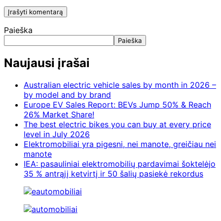
Paieška
Paieška
Naujausi įrašai
Australian electric vehicle sales by month in 2026 –
by model and by brand
Europe EV Sales Report: BEVs Jump 50% & Reach
26% Market Share!
The best electric bikes you can buy at every price
level in July 2026
Elektromobiliai yra pigesni, nei manote, greičiau nei
manote
IEA: pasauliniai elektromobilių pardavimai šoktelėjo
35 % antrąjį ketvirtį ir 50 šalių pasiekė rekordus