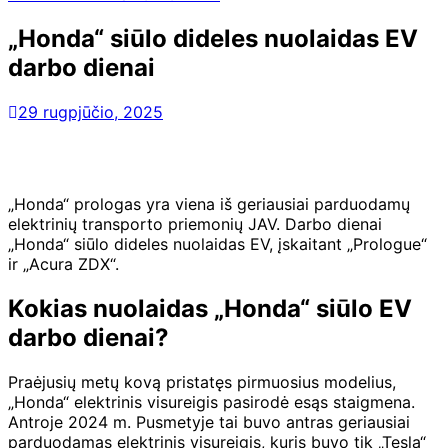
„Honda“ siūlo dideles nuolaidas EV
darbo dienai
29 rugpjūčio, 2025
„Honda“ prologas yra viena iš geriausiai parduodamų
elektrinių transporto priemonių JAV. Darbo dienai
„Honda“ siūlo dideles nuolaidas EV, įskaitant „Prologue“
ir „Acura ZDX“.
Kokias nuolaidas „Honda“ siūlo EV
darbo dienai?
Praėjusių metų kovą pristatęs pirmuosius modelius,
„Honda“ elektrinis visureigis pasirodė esąs staigmena.
Antroje 2024 m. Pusmetyje tai buvo antras geriausiai
parduodamas elektrinis visureigis, kuris buvo tik „Tesla“