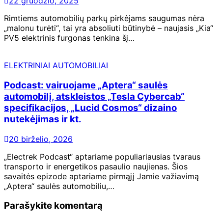
22 gruodžio, 2025
Rimtiems automobilių parkų pirkėjams saugumas nėra
„malonu turėti“, tai yra absoliuti būtinybė – naujasis „Kia“
PV5 elektrinis furgonas tenkina šį…
ELEKTRINIAI AUTOMOBILIAI
Podcast: vairuojame „Aptera“ saulės
automobilį, atskleistos „Tesla Cybercab“
specifikacijos, „Lucid Cosmos“ dizaino
nutekėjimas ir kt.
20 birželio, 2026
„Electrek Podcast“ aptariame populiariausias tvaraus
transporto ir energetikos pasaulio naujienas. Šios
savaitės epizode aptariame pirmąjį Jamie važiavimą
„Aptera“ saulės automobiliu,…
Parašykite komentarą