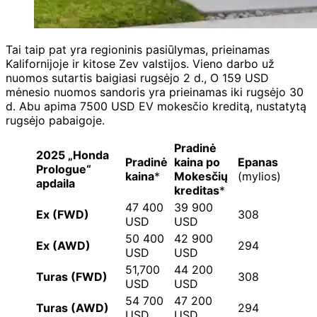
Tai taip pat yra regioninis pasiūlymas, prieinamas
Kalifornijoje ir kitose Zev valstijos. Vieno darbo už
nuomos sutartis baigiasi rugsėjo 2 d., O 159 USD
mėnesio nuomos sandoris yra prieinamas iki rugsėjo 30
d. Abu apima 7500 USD EV mokesčio kreditą, nustatytą
rugsėjo pabaigoje.
Pradinė
2025 „Honda
Pradinė
kaina po
Epanas
Prologue“
kaina
*
Mokesčių
(mylios)
apdaila
kreditas
*
47 400
39 900
Ex (FWD)
308
USD
USD
50 400
42 900
Ex (AWD)
294
USD
USD
51,700
44 200
Turas (FWD)
308
USD
USD
54 700
47 200
Turas (AWD)
294
USD
USD