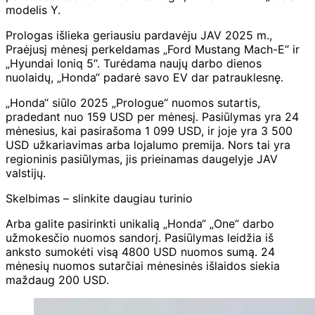
modelis Y.
Prologas išlieka geriausiu pardavėju JAV 2025 m.,
Praėjusį mėnesį perkeldamas „Ford Mustang Mach-E“ ir
„Hyundai Ioniq 5“. Turėdama naujų darbo dienos
nuolaidų, „Honda“ padarė savo EV dar patrauklesnę.
„Honda“ siūlo 2025 „Prologue“ nuomos sutartis,
pradedant nuo 159 USD per mėnesį. Pasiūlymas yra 24
mėnesius, kai pasirašoma 1 099 USD, ir joje yra 3 500
USD užkariavimas arba lojalumo premija. Nors tai yra
regioninis pasiūlymas, jis prieinamas daugelyje JAV
valstijų.
Skelbimas – slinkite daugiau turinio
Arba galite pasirinkti unikalią „Honda“ „One“ darbo
užmokesčio nuomos sandorį. Pasiūlymas leidžia iš
anksto sumokėti visą 4800 USD nuomos sumą. 24
mėnesių nuomos sutarčiai mėnesinės išlaidos siekia
maždaug 200 USD.