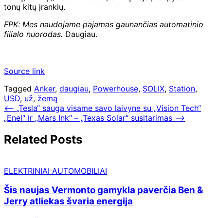
tonų kitų įrankių.
FPK: Mes naudojame pajamas gaunančias automatinio
filialo nuorodas.
Daugiau.
Source link
Tagged
Anker
,
daugiau
,
Powerhouse
,
SOLIX
,
Station
,
USD
,
už
,
žemą
Navigacija
⟵
„Tesla“ sauga visame savo laivyne su „Vision Tech“
„Enel“ ir „Mars Ink“ – „Texas Solar“ susitarimas
⟶
tarp
įrašų
Related Posts
ELEKTRINIAI AUTOMOBILIAI
Šis naujas Vermonto gamykla paverčia Ben &
Jerry atliekas švaria energija