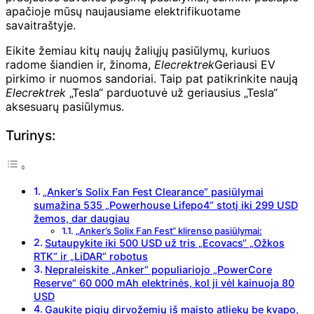
apačioje mūsų naujausiame elektrifikuotame
savaitraštyje.
Eikite žemiau kitų naujų žaliųjų pasiūlymų, kuriuos
radome šiandien ir, žinoma,
Elecrektrek
Geriausi EV
pirkimo ir nuomos sandoriai. Taip pat patikrinkite naują
Elecrektrek
„Tesla“ parduotuvė už geriausius „Tesla“
aksesuarų pasiūlymus.
Turinys:
„Anker’s Solix Fan Fest Clearance“ pasiūlymai
sumažina 535 „Powerhouse Lifepo4“ stotį iki 299 USD
žemos, dar daugiau
„Anker’s Solix Fan Fest“ klirenso pasiūlymai:
Sutaupykite iki 500 USD už tris „Ecovacs“ „Ožkos
RTK“ ir „LiDAR“ robotus
Nepraleiskite „Anker“ populiariojo „PowerCore
Reserve“ 60 000 mAh elektrinės, kol ji vėl kainuoja 80
USD
Gaukite pigių dirvožemių iš maisto atliekų be kvapo,