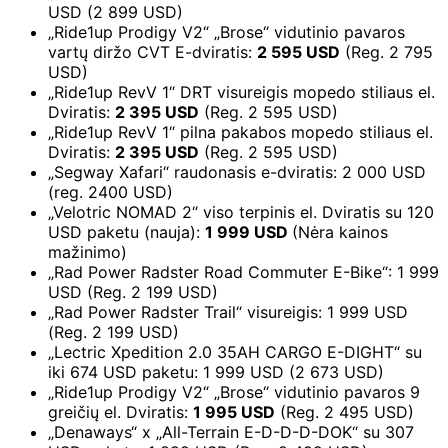
USD (2 899 USD)
„Ride1up Prodigy V2“ „Brose“ vidutinio pavaros
vartų diržo CVT E-dviratis:
2 595 USD
(Reg. 2 795
USD)
„Ride1up RevV 1“ DRT visureigis mopedo stiliaus el.
Dviratis:
2 395 USD
(Reg. 2 595 USD)
„Ride1up RevV 1“ pilna pakabos mopedo stiliaus el.
Dviratis:
2 395 USD
(Reg. 2 595 USD)
„Segway Xafari“ raudonasis e-dviratis: 2 000 USD
(reg. 2400 USD)
„Velotric NOMAD 2“ viso terpinis el. Dviratis su 120
USD paketu (nauja):
1 999 USD
(Nėra kainos
mažinimo)
„Rad Power Radster Road Commuter E-Bike“: 1 999
USD (Reg. 2 199 USD)
„Rad Power Radster Trail“ visureigis: 1 999 USD
(Reg. 2 199 USD)
„Lectric Xpedition 2.0 35AH CARGO E-DIGHT“ su
iki 674 USD paketu: 1 999 USD (2 673 USD)
„Ride1up Prodigy V2“ „Brose“ vidutinio pavaros 9
greičių el. Dviratis:
1 995 USD
(Reg. 2 495 USD)
„Denaways“ x „All-Terrain E-D-D-D-DOK“ su 307