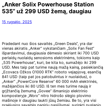
„Anker Solix Powerhouse Station
535“ už 299 USD žemą, daugiau
15 rugsėjo, 2025
Pradedant nuo šios savaitės „Green Deals“, yra dar
vienas akiratis „Anker“ vykstančiam „Solix Fan Fest“
išpardavimui, daugiausia dėmesio skiriant iki 700 USD
perlaidų nuolaidų senosioms elektrinėms, tokioms kaip
„535 Powerhouse“, kuri, be kita ko, sumažėjo iki 299
USD. Mes taip pat turime naują mažą kainą, pasiekiančią
„Ecovacs Ožkos O1000 RTK“ roboto vejapjovę, esančią
841 USD (taip pat jos patobulintus ir nuolaidus), o
„Anker“ „PowerCore Reserve“ 60 000 mAh elektrinės,
mažėjančios iki 80 USD. Iš ten mes turime naują ir
grįžtančią žemumą „Govee“ išmaniojo elektrinio
komposteryje „Worx“ nitro hidrošo slėgio plovimo
mašinoje ir daugiau laukti jūsų žemiau. Be to, yra visi
praėjusios savaitės pagirių pasiūlymai, surinkti puslapio