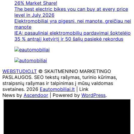
26% Market Share!
The best electric bikes you can buy at every price
level in July 2026
Elektromobiliai yra pigesni, nei manote, greičiau nei
manote
IEA: pasauliniai elektromobilių pardavimai šoktelėjo
35 % antrąjį ketvirtį ir 50 šalių pasiekė rekordus
WEBSTUDIO.LT
© SKAITMENINIO MARKETINGO
PASLAUGOS. SEO tekstų rašymas, turinio kūrimas,
straipsnių rašymas ir talpinimas į mūsų valdomas
svetaines. 2026
Eautomobiliai.lt
| Link
News by
Ascendoor
| Powered by
WordPress
.