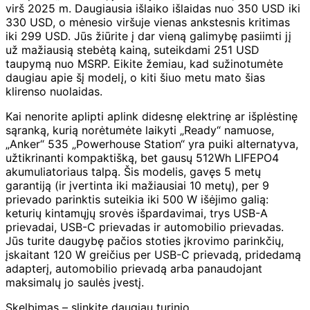
virš 2025 m. Daugiausia išlaiko išlaidas nuo 350 USD iki
330 USD, o mėnesio viršuje vienas ankstesnis kritimas
iki 299 USD. Jūs žiūrite į dar vieną galimybę pasiimti jį
už mažiausią stebėtą kainą, suteikdami 251 USD
taupymą nuo MSRP. Eikite žemiau, kad sužinotumėte
daugiau apie šį modelį, o kiti šiuo metu mato šias
klirenso nuolaidas.
Kai nenorite aplipti aplink didesnę elektrinę ar išplėstinę
sąranką, kurią norėtumėte laikyti „Ready“ namuose,
„Anker“ 535 „Powerhouse Station“ yra puiki alternatyva,
užtikrinanti kompaktišką, bet gausų 512Wh LIFEPO4
akumuliatoriaus talpą. Šis modelis, gavęs 5 metų
garantiją (ir įvertinta iki mažiausiai 10 metų), per 9
prievado parinktis suteikia iki 500 W išėjimo galią:
keturių kintamųjų srovės išpardavimai, trys USB-A
prievadai, USB-C prievadas ir automobilio prievadas.
Jūs turite daugybę pačios stoties įkrovimo parinkčių,
įskaitant 120 W greičius per USB-C prievadą, pridedamą
adapterį, automobilio prievadą arba panaudojant
maksimalų jo saulės įvestį.
Skelbimas – slinkite daugiau turinio