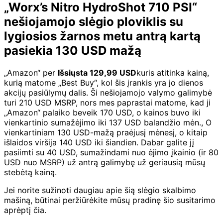
„Worx’s Nitro HydroShot 710 PSI“
nešiojamojo slėgio ploviklis su
lygiosios žarnos metu antrą kartą
pasiekia 130 USD mažą
„Amazon“ per
Išsiųsta 129,99 USD
kuris atitinka kainą,
kurią matome „Best Buy“, kol šis įrankis yra jo dienos
akcijų pasiūlymų dalis. Ši nešiojamojo valymo galimybė
turi 210 USD MSRP, nors mes paprastai matome, kad ji
„Amazon“ palaiko beveik 170 USD, o kainos buvo iki
vienkartinio sumažėjimo iki 137 USD balandžio mėn., O
vienkartiniam 130 USD-mažą praėjusį mėnesį, o kitaip
išlaidos viršija 140 USD iki šiandien. Dabar galite jį
pasiimti su 40 USD, sumažindami nuo ėjimo įkainio (ir 80
USD nuo MSRP) už antrą galimybę už geriausią mūsų
stebėtą kainą.
Jei norite sužinoti daugiau apie šią slėgio skalbimo
mašiną, būtinai peržiūrėkite mūsų pradinę šio susitarimo
aprėptį čia.