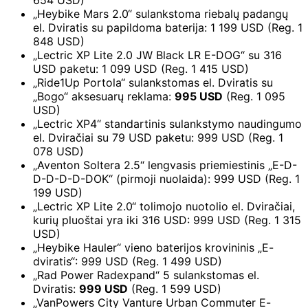
654 USD)
„Heybike Mars 2.0“ sulankstoma riebalų padangų
el. Dviratis su papildoma baterija: 1 199 USD (Reg. 1
848 USD)
„Lectric XP Lite 2.0 JW Black LR E-DOG“ su 316
USD paketu: 1 099 USD (Reg. 1 415 USD)
„Ride1Up Portola“ sulankstomas el. Dviratis su
„Bogo“ aksesuarų reklama:
995 USD
(Reg. 1 095
USD)
„Lectric XP4“ standartinis sulankstymo naudingumo
el. Dviračiai su 79 USD paketu: 999 USD (Reg. 1
078 USD)
„Aventon Soltera 2.5“ lengvasis priemiestinis „E-D-
D-D-D-D-DOK“ (pirmoji nuolaida): 999 USD (Reg. 1
199 USD)
„Lectric XP Lite 2.0“ tolimojo nuotolio el. Dviračiai,
kurių pluoštai yra iki 316 USD: 999 USD (Reg. 1 315
USD)
„Heybike Hauler“ vieno baterijos krovininis „E-
dviratis“: 999 USD (Reg. 1 499 USD)
„Rad Power Radexpand“ 5 sulankstomas el.
Dviratis:
999 USD
(Reg. 1 599 USD)
„VanPowers City Vanture Urban Commuter E-