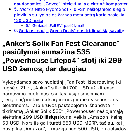
naudodamiesi „Govee“ intelektualia elektrinė komposter
„Worx’s Nitro HydroShot 710 PSI“ nešiojamojo slėgio
ploviklis su lygiosios žarnos metu antrą kartą pasiekia
130 USD mažą
Geriausi „Fall EV“ pasiūlymai!
Geriausi nauji „Green Deals“ nusileidimai šią savaitę
„Anker’s Solix Fan Fest Clearance“
pasiūlymai sumažina 535
„Powerhouse Lifepo4“ stotį iki 299
USD žemos, dar daugiau
Vykdydamas savo nuolatinį „Fan Fest“ išpardavimą iki
rugsėjo 21 d., „Anker“ siūlo iki 700 USD už klirenso
pardavimo nuolaidas, skirtas jūsų asmeniniam
įrenginiui/prietaiso atsarginėms įmonėms senosioms
elektrinėms. Tarp krūvos pastebėjome išbandytą ir
tikrinamą „Anker Solix 535“ „Powerhouse“ nešiojamąją
elektrinę
299 USD išsiųsti
kuris įveikia „Amazon“ kainą
50 USD. Nors jis gali turėti 550 USD MSRP, tačiau, kai ji
bus pilna „Amazon“, ji mažėja nuo 500 USD, o nuolaidos