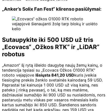
„Anker’s Solix Fan Fest“ klirenso pasiūlymai:
Sutaupykite iki 500 USD už tris
„Ecovacs“ „Ožkos RTK“ ir „LiDAR“
robotus
„Amazon“ šį rytą išleido daugybę naujų žemų kainų, o
tendencija tęsiasi su „Ecovacs Ožkos O1000 RTK“
roboto vejapjove
Išsiųsta 841,20 USD
kuris įveikia
tiesioginę prekės ženklo svetainės kainodarą 59 USD.
Paprastai tai kainuoja 1 000 USD už visą kainą, nes
pateko į rinką pavasarį, o tai, ką mes matėme,
dažniausiai sumažėjo iki 900 USD su nuolaidomis, nors
pastaruoju metu viskas per vasaros mėnesiais kelis
kartus sumažėjo iki 850 USD. Šiandienos sandoris
padidėja nei bet kada anksčiau, nes 159 USD yra