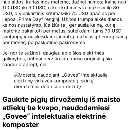
nuolaidos, kurias mes matėme, dažnai numeta kainą nuo
110 USD iki 90 USD, o keli kritimai yra mažesni iki 80
USD, o vienkartinis kritimas-iki 75 USD apačios per
liepos „Prime Day“ renginį. Už tos trumpalaikės dienos
kainos nustatymo, jūs žiūrite į geriausią kainą, kurią
matėme pakartoti per metus, suteikdami jums 70 USD
santaupų ir nusileisdami jai antrą mažiausią bendrą kainą
per mėnesį po paskutinio pasirodymo.
Jei norite sužinoti daugiau apie šios elektrinės
galimybes, būtinai peržiūrėkite mūsų originalią šio
sandorio aprėptį čia.
Gaukite pigių dirvožemių iš maisto
atliekų be kvapo, naudodamiesi
„Govee“ intelektualia elektrinė
komposter