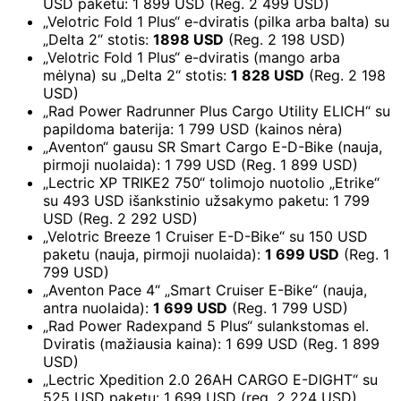
USD paketu: 1 899 USD (Reg. 2 499 USD)
„Velotric Fold 1 Plus“ e-dviratis (pilka arba balta) su
„Delta 2“ stotis:
1898 USD
(Reg. 2 198 USD)
„Velotric Fold 1 Plus“ e-dviratis (mango arba
mėlyna) su „Delta 2“ stotis:
1 828 USD
(Reg. 2 198
USD)
„Rad Power Radrunner Plus Cargo Utility ELICH“ su
papildoma baterija: 1 799 USD (kainos nėra)
„Aventon“ gausu SR Smart Cargo E-D-Bike (nauja,
pirmoji nuolaida): 1 799 USD (Reg. 1 899 USD)
„Lectric XP TRIKE2 750“ tolimojo nuotolio „Etrike“
su 493 USD išankstinio užsakymo paketu: 1 799
USD (Reg. 2 292 USD)
„Velotric Breeze 1 Cruiser E-D-Bike“ su 150 USD
paketu (nauja, pirmoji nuolaida):
1 699 USD
(Reg. 1
799 USD)
„Aventon Pace 4“ „Smart Cruiser E-Bike“ (nauja,
antra nuolaida):
1 699 USD
(Reg. 1 799 USD)
„Rad Power Radexpand 5 Plus“ sulankstomas el.
Dviratis (mažiausia kaina): 1 699 USD (Reg. 1 899
USD)
„Lectric Xpedition 2.0 26AH CARGO E-DIGHT“ su
525 USD paketu: 1 699 USD (reg. 2 224 USD)