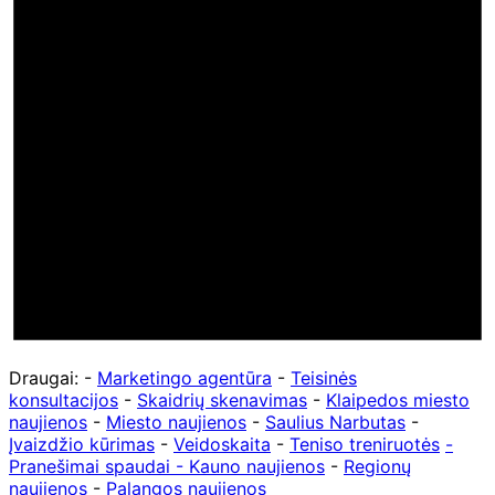
Draugai: -
Marketingo agentūra
-
Teisinės
konsultacijos
-
Skaidrių skenavimas
-
Klaipedos miesto
naujienos
-
Miesto naujienos
-
Saulius Narbutas
-
Įvaizdžio kūrimas
-
Veidoskaita
-
Teniso treniruotės
-
Pranešimai spaudai -
Kauno naujienos
-
Regionų
naujienos
-
Palangos naujienos