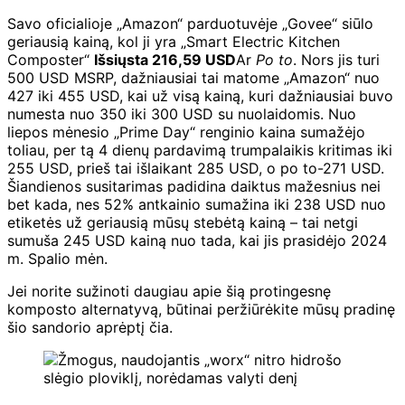
Savo oficialioje „Amazon“ parduotuvėje „Govee“ siūlo
geriausią kainą, kol ji yra „Smart Electric Kitchen
Composter“
Išsiųsta 216,59 USD
Ar
Po to
. Nors jis turi
500 USD MSRP, dažniausiai tai matome „Amazon“ nuo
427 iki 455 USD, kai už visą kainą, kuri dažniausiai buvo
numesta nuo 350 iki 300 USD su nuolaidomis. Nuo
liepos mėnesio „Prime Day“ renginio kaina sumažėjo
toliau, per tą 4 dienų pardavimą trumpalaikis kritimas iki
255 USD, prieš tai išlaikant 285 USD, o po to-271 USD.
Šiandienos susitarimas padidina daiktus mažesnius nei
bet kada, nes 52% antkainio sumažina iki 238 USD nuo
etiketės už geriausią mūsų stebėtą kainą – tai netgi
sumuša 245 USD kainą nuo tada, kai jis prasidėjo 2024
m. Spalio mėn.
Jei norite sužinoti daugiau apie šią protingesnę
komposto alternatyvą, būtinai peržiūrėkite mūsų pradinę
šio sandorio aprėptį čia.