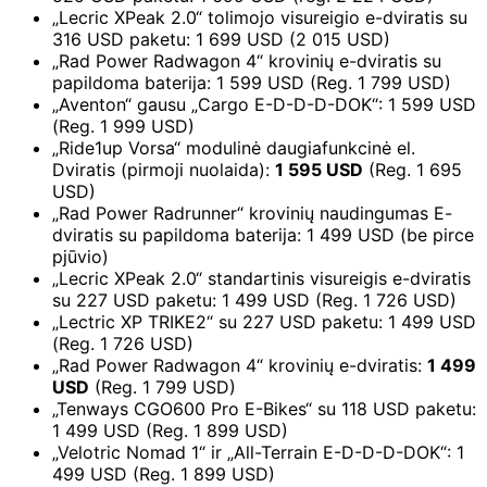
„Lecric XPeak 2.0“ tolimojo visureigio e-dviratis su
316 USD paketu: 1 699 USD (2 015 USD)
„Rad Power Radwagon 4“ krovinių e-dviratis su
papildoma baterija: 1 599 USD (Reg. 1 799 USD)
„Aventon“ gausu „Cargo E-D-D-D-DOK“: 1 599 USD
(Reg. 1 999 USD)
„Ride1up Vorsa“ modulinė daugiafunkcinė el.
Dviratis (pirmoji nuolaida):
1 595 USD
(Reg. 1 695
USD)
„Rad Power Radrunner“ krovinių naudingumas E-
dviratis su papildoma baterija: 1 499 USD (be pirce
pjūvio)
„Lecric XPeak 2.0“ standartinis visureigis e-dviratis
su 227 USD paketu: 1 499 USD (Reg. 1 726 USD)
„Lectric XP TRIKE2“ su 227 USD paketu: 1 499 USD
(Reg. 1 726 USD)
„Rad Power Radwagon 4“ krovinių e-dviratis:
1 499
USD
(Reg. 1 799 USD)
„Tenways CGO600 Pro E-Bikes“ su 118 USD paketu:
1 499 USD (Reg. 1 899 USD)
„Velotric Nomad 1“ ir „All-Terrain E-D-D-D-DOK“: 1
499 USD (Reg. 1 899 USD)