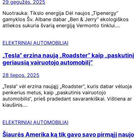
29 gegužės, 2025
Nuotrauka: Tikslo energija Dėl naujos „Tipenergy“
gamyklos Šv. Albane dabar „Ben & Jerry“ ekologiškos
atliekos sukuria švarią energiją Vermonto tinklui.…
ELEKTRINIAI AUTOMOBILIAI
„Tesla“ erzina naują „Roadster“ kaip „paskutinį
geriausią vairuotojo automobilį“
28 liepos, 2025
„Tesla“ vėl erzina naująjį „Roadster“, kuris dabar vėluoja
penkerius metus, kaip „paskutinis vairuotojo
automobilis“, prieš pradedant savarankiškai. Vištiena ar
kiaušinis.…
ELEKTRINIAI AUTOMOBILIAI
Šiaurės Amerika ką tik gavo savo pirmąjį naujo