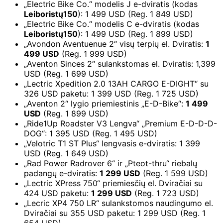
„Electric Bike Co.“ modelis J e-dviratis (kodas
Leiboristų150
): 1 499 USD (Reg. 1 849 USD)
„Electric Bike Co.“ modelis C e-dviratis (kodas
Leiboristų150
): 1 499 USD (Reg. 1 899 USD)
„Avondon Aventuenue 2“ visų terpių el. Dviratis:
1
499 USD
(Reg. 1 999 USD)
„Aventon Sinces 2“ sulankstomas el. Dviratis: 1,399
USD (Reg. 1 699 USD)
„Lectric Xpedition 2.0 13AH CARGO E-DIGHT“ su
326 USD paketu: 1 399 USD (Reg. 1 725 USD)
„Aventon 2“ lygio priemiestinis „E-D-Bike“:
1 499
USD
(Reg. 1 899 USD)
„Ride1Up Roadster V3 Lengva“ „Premium E-D-D-D-
DOG“: 1 395 USD (Reg. 1 495 USD)
„Velotric T1 ST Plus“ lengvasis e-dviratis: 1 399
USD (Reg. 1 649 USD)
„Rad Power Radrover 6“ ir „Pteot-thru“ riebalų
padangų e-dviratis:
1 299 USD
(Reg. 1 599 USD)
„Lectric XPress 750“ priemiesčių el. Dviračiai su
424 USD paketu:
1 299 USD
(Reg. 1 723 USD)
„Lecric XP4 750 LR“ sulankstomos naudingumo el.
Dviračiai su 355 USD paketu: 1 299 USD (Reg. 1