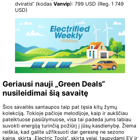
dviratis“ (kodas
Vanvip
): 799 USD (Reg. 1 749
USD)
Geriausi nauji „Green Deals“
nusileidimai šią savaitę
Šios savaitės santaupos taip pat tęsia kitų žymų
kolekciją. Tokioje pačioje melodijoje, kaip ir aukščiau
pateiktuose pasiūlymuose, visa tai padeda jums labiau
suvokti energiją turinčią požiūrį į jūsų kasdienybę. Žiema
reiškia, kad galite užfiksuoti dar geresnę ne sezono
kainą, skirtą „Electric Tools“, skirtą vejai, taupydami EV ir