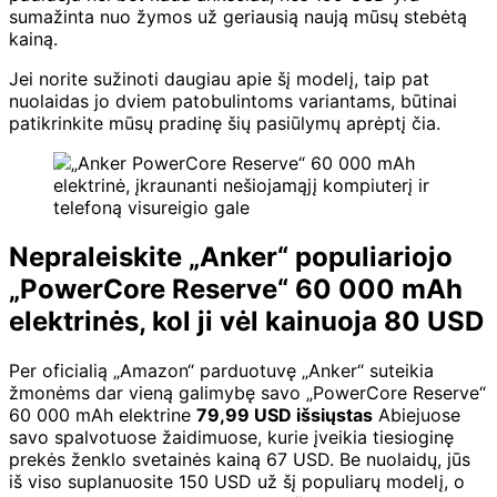
sumažinta nuo žymos už geriausią naują mūsų stebėtą
kainą.
Jei norite sužinoti daugiau apie šį modelį, taip pat
nuolaidas jo dviem patobulintoms variantams, būtinai
patikrinkite mūsų pradinę šių pasiūlymų aprėptį čia.
Nepraleiskite „Anker“ populiariojo
„PowerCore Reserve“ 60 000 mAh
elektrinės, kol ji vėl kainuoja 80 USD
Per oficialią „Amazon“ parduotuvę „Anker“ suteikia
žmonėms dar vieną galimybę savo „PowerCore Reserve“
60 000 mAh elektrine
79,99 USD išsiųstas
Abiejuose
savo spalvotuose žaidimuose, kurie įveikia tiesioginę
prekės ženklo svetainės kainą 67 USD. Be nuolaidų, jūs
iš viso suplanuosite 150 USD už šį populiarų modelį, o