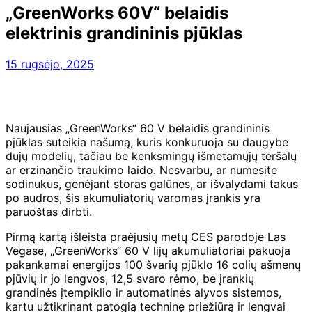
„GreenWorks 60V“ belaidis
elektrinis grandininis pjūklas
15 rugsėjo, 2025
Naujausias „GreenWorks“ 60 V belaidis grandininis
pjūklas suteikia našumą, kuris konkuruoja su daugybe
dujų modelių, tačiau be kenksmingų išmetamųjų teršalų
ar erzinančio traukimo laido. Nesvarbu, ar numesite
sodinukus, genėjant storas galūnes, ar išvalydami takus
po audros, šis akumuliatorių varomas įrankis yra
paruoštas dirbti.
Pirmą kartą išleista praėjusių metų CES parodoje Las
Vegase, „GreenWorks“ 60 V lijų akumuliatoriai pakuoja
pakankamai energijos 100 švarių pjūklo 16 colių ašmenų
pjūvių ir jo lengvos, 12,5 svaro rėmo, be įrankių
grandinės įtempiklio ir automatinės alyvos sistemos,
kartu užtikrinant patogią techninę priežiūrą ir lengvai