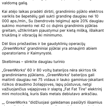
valdomą galią.
Kai atėjo laikas pradėti dirbti, grandininio pjūklo elektros
variklis be šepetėlių gali sukti grandinę daugiau nei 10
000 aps./min., Su (bendrovės teigimu) apie 20% daugiau
sukimo momento nei 42 cc dujinis grandininis pjūklas
greitam, užtikrintam pjaustymui per kietą mišką, išlaikant
triukšmą ir vibraciją iki minimumo.
Dėl šios priežasties ir be gaudyklinių operacijų
„GreenWorks“ grandininiai pjūklai yra atnaujinti abiem
operatoriams
ir
Kaimynystė.
Skelbimas – slinkite daugiau turinio
„GreenWorks“ 60 ir 80 voltų baterijos nėra skirtos tik
grandininiams pjūklams. „GreenWorks“ baterijos gali
maitinti daugiau nei 75 vidaus ir lauko gaminius-įskaitant
rizikos draudimo žoliapjoves, lapų pūstuvus, netgi
važiuojančius vejapjoves ir slaptą „Fat Fat Tire“ elektrinį
mini motociklą, kuris šiais metais debiutavo anksčiau.
„„ GreenWorks “didžiuojasi galėdamas pasiūlyti išsamius