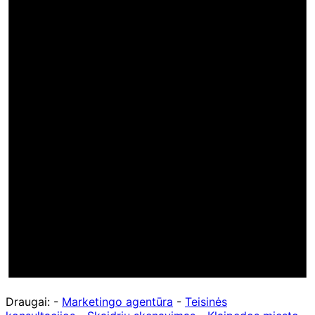
Draugai: -
Marketingo agentūra
-
Teisinės