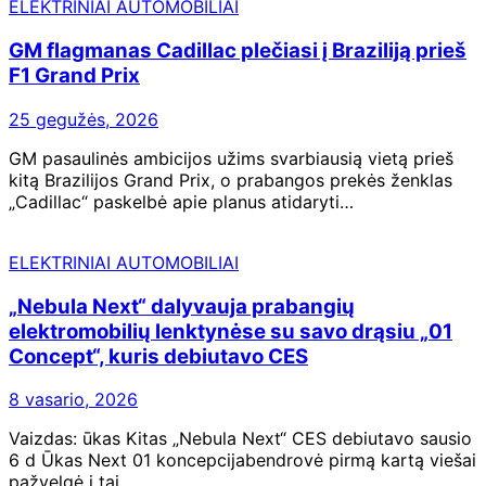
ELEKTRINIAI AUTOMOBILIAI
GM flagmanas Cadillac plečiasi į Braziliją prieš
F1 Grand Prix
25 gegužės, 2026
GM pasaulinės ambicijos užims svarbiausią vietą prieš
kitą Brazilijos Grand Prix, o prabangos prekės ženklas
„Cadillac“ paskelbė apie planus atidaryti…
ELEKTRINIAI AUTOMOBILIAI
„Nebula Next“ dalyvauja prabangių
elektromobilių lenktynėse su savo drąsiu „01
Concept“, kuris debiutavo CES
8 vasario, 2026
Vaizdas: ūkas Kitas „Nebula Next“ CES debiutavo sausio
6 d Ūkas Next 01 koncepcijabendrovė pirmą kartą viešai
pažvelgė į tai,…