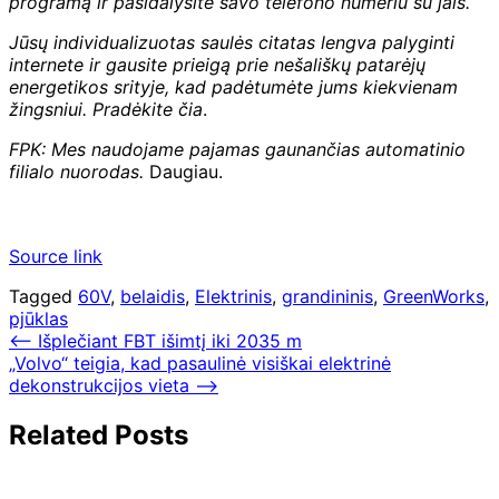
programą ir pasidalysite savo telefono numeriu su jais.
Jūsų individualizuotas saulės citatas lengva palyginti
internete ir gausite prieigą prie nešališkų patarėjų
energetikos srityje, kad padėtumėte jums kiekvienam
žingsniui.
Pradėkite čia
.
FPK: Mes naudojame pajamas gaunančias automatinio
filialo nuorodas.
Daugiau.
Source link
Tagged
60V
,
belaidis
,
Elektrinis
,
grandininis
,
GreenWorks
,
pjūklas
Navigacija
⟵
Išplečiant FBT išimtį iki 2035 m
„Volvo“ teigia, kad pasaulinė visiškai elektrinė
tarp
dekonstrukcijos vieta
⟶
įrašų
Related Posts