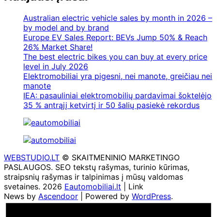
Australian electric vehicle sales by month in 2026 –
by model and by brand
Europe EV Sales Report: BEVs Jump 50% & Reach
26% Market Share!
The best electric bikes you can buy at every price
level in July 2026
Elektromobiliai yra pigesni, nei manote, greičiau nei
manote
IEA: pasauliniai elektromobilių pardavimai šoktelėjo
35 % antrąjį ketvirtį ir 50 šalių pasiekė rekordus
WEBSTUDIO.LT
© SKAITMENINIO MARKETINGO
PASLAUGOS. SEO tekstų rašymas, turinio kūrimas,
straipsnių rašymas ir talpinimas į mūsų valdomas
svetaines. 2026
Eautomobiliai.lt
| Link
News by
Ascendoor
| Powered by
WordPress
.