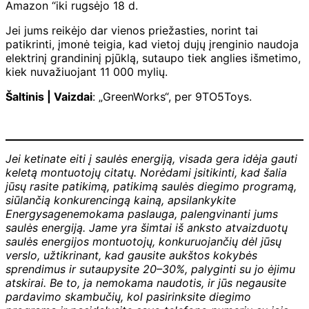
Amazon “iki rugsėjo 18 d.
Jei jums reikėjo dar vienos priežasties, norint tai
patikrinti, įmonė teigia, kad vietoj dujų įrenginio naudoja
elektrinį grandininį pjūklą, sutaupo tiek anglies išmetimo,
kiek nuvažiuojant 11 000 mylių.
Šaltinis | Vaizdai
: „GreenWorks“, per 9TO5Toys.
Jei ketinate eiti į saulės energiją, visada gera idėja gauti
keletą montuotojų citatų. Norėdami įsitikinti, kad šalia
jūsų rasite patikimą, patikimą saulės diegimo programą,
siūlančią konkurencingą kainą, apsilankykite
Energysage
nemokama paslauga, palengvinanti jums
saulės energiją. Jame yra šimtai iš anksto atvaizduotų
saulės energijos montuotojų, konkuruojančių dėl jūsų
verslo, užtikrinant, kad gausite aukštos kokybės
sprendimus ir sutaupysite 20–30%, palyginti su jo ėjimu
atskirai. Be to, ja nemokama naudotis, ir jūs negausite
pardavimo skambučių, kol pasirinksite diegimo