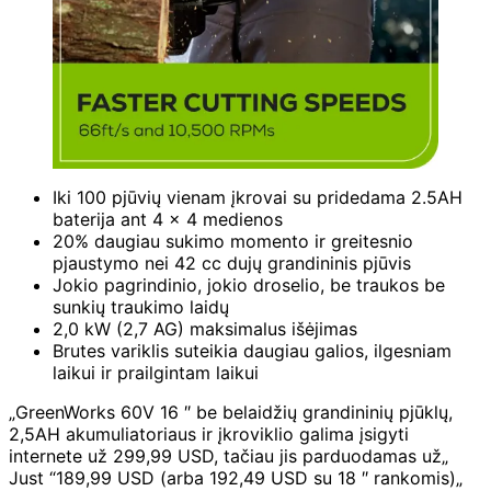
Iki 100 pjūvių vienam įkrovai su pridedama 2.5AH
baterija ant 4 × 4 medienos
20% daugiau sukimo momento ir greitesnio
pjaustymo nei 42 cc dujų grandininis pjūvis
Jokio pagrindinio, jokio droselio, be traukos be
sunkių traukimo laidų
2,0 kW (2,7 AG) maksimalus išėjimas
Brutes variklis suteikia daugiau galios, ilgesniam
laikui ir prailgintam laikui
„GreenWorks 60V 16 ″ be belaidžių grandininių pjūklų,
2,5AH akumuliatoriaus ir įkroviklio galima įsigyti
internete už 299,99 USD, tačiau jis parduodamas už„
Just “189,99 USD (arba 192,49 USD su 18 ″ rankomis)„