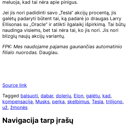
meluoja, kad tai nėra apie pinigus.
Jei jis nori padidinti savo „Tesla“ akcijų procentą, jis
galėtų padaryti būtent tai, ką padarė jo draugas Larry
Ellisonas su „Oracle“ ir atlikti ilgalaikį išpirkimą. Tai būtų
naudinga visiems, bet tai nėra tai, ko jis nori. Jis nori
blizgių naujų akcijų variantų.
FPK: Mes naudojame pajamas gaunančias automatinio
filialo nuorodas.
Daugiau.
Source link
Tagged
balsuoti
,
dabar
,
dolerių
,
Elon
,
galėtų
,
kad
,
kompensaciją
,
Musks
,
perka
,
skelbimus
,
Tesla
,
trilijono
,
už
,
žmonės
Navigacija tarp įrašų