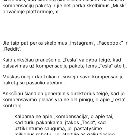
kompensacijų paketą ir jie net perka skelbimus „Musk“
privačioje platformoje, x:
Jie taip pat perka skelbimus „Instagram“, „Facebook“ ir
„Reddit“.
Kaip anksčiau pranešėme, „Tesla“ valdyba teigė, kad
balsavimas už kompensacijų paketą lems „Tesla“ ateitį.
Muskas nuėjo dar toliau ir susiejo savo kompensacijų
paketą su pasaulio ateitimi.
Anksčiau šiandien generalinis direktorius teigė, kad jo
kompensavimo planas yra ne dėl pinigų, o apie „Tesla“
kontrolę:
Kalbama ne apie „kompensaciją“, o apie tai,
kad turiu pakankamai įtakos „Tesla“, kad
užtikrintume saugumą, jei pastatysime
milijonus robotų. Jei ateityje aš galiu tiesiog