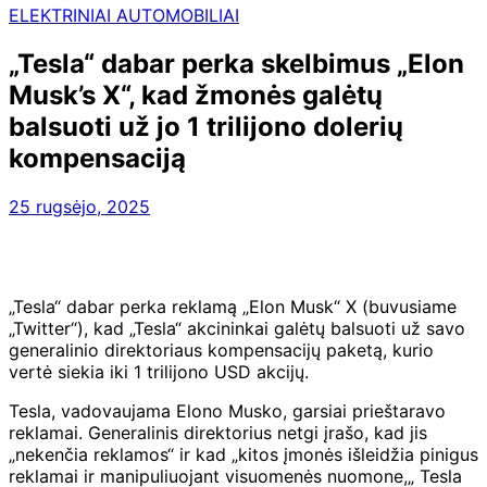
ELEKTRINIAI AUTOMOBILIAI
„Tesla“ dabar perka skelbimus „Elon
Musk’s X“, kad žmonės galėtų
balsuoti už jo 1 trilijono dolerių
kompensaciją
25 rugsėjo, 2025
„Tesla“ dabar perka reklamą „Elon Musk“ X (buvusiame
„Twitter“), kad „Tesla“ akcininkai galėtų balsuoti už savo
generalinio direktoriaus kompensacijų paketą, kurio
vertė siekia iki 1 trilijono USD akcijų.
Tesla, vadovaujama Elono Musko, garsiai prieštaravo
reklamai. Generalinis direktorius netgi įrašo, kad jis
„nekenčia reklamos“ ir kad „kitos įmonės išleidžia pinigus
reklamai ir manipuliuojant visuomenės nuomone,„ Tesla