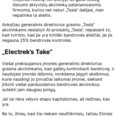
išstumti aktyvistų akcininkų patariamosiomis
firmomis, kurios net neturi „Tesla“ dalijasi, man
nepatinka ta ateitis.
Anksčiau generalinis direktorius grasino „Tesla“
akcininkams nestatyti AI produktų „Tesla“, nepaisant to,
kad tvirtino, kad jie yra kritiški bendrovės ateičiai, jei jis
negauna 25% bendrovės kontrolės.
„Electrek’s Take“
Viešai prekiaujamos įmonės generalinis direktorius
grasina akcininkams, kad galėtų kontroliuoti bendrovę, ir
naudojasi įmonės lėšomis, norėdama įsigyti skelbimus,
kurie naudingi jo privačiai laikomai įmonei, siekiant
įtikinti viešai parduodamos bendrovės akcininkus
suteikti jam daugiau pinigų.
Jei tai nėra vėlyvo etapo kapitalizmas, aš nežinau, kas
yra.
Be to, žinau, kad čia niekam neužtikrinsiu, tačiau Elonas