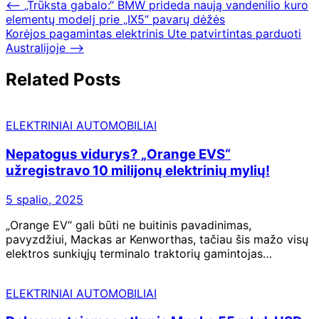
⟵
„Trūksta gabalo:“ BMW prideda naują vandenilio kuro
elementų modelį prie „IX5“ pavarų dėžės
Korėjos pagamintas elektrinis Ute patvirtintas parduoti
Australijoje
⟶
Related Posts
ELEKTRINIAI AUTOMOBILIAI
Nepatogus vidurys? „Orange EVS“
užregistravo 10 milijonų elektrinių mylių!
5 spalio, 2025
„Orange EV“ gali būti ne buitinis pavadinimas,
pavyzdžiui, Mackas ar Kenworthas, tačiau šis mažo visų
elektros sunkiųjų terminalo traktorių gamintojas…
ELEKTRINIAI AUTOMOBILIAI