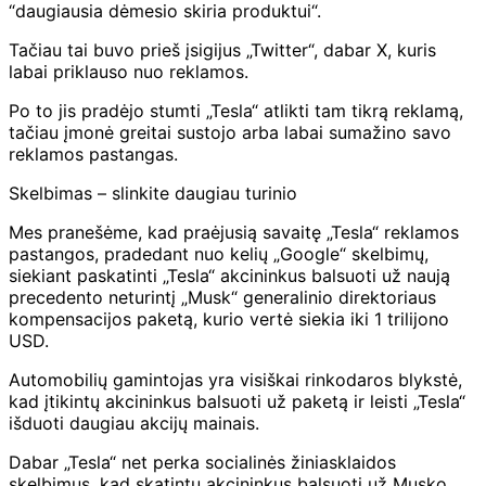
“daugiausia dėmesio skiria produktui“.
Tačiau tai buvo prieš įsigijus „Twitter“, dabar X, kuris
labai priklauso nuo reklamos.
Po to jis pradėjo stumti „Tesla“ atlikti tam tikrą reklamą,
tačiau įmonė greitai sustojo arba labai sumažino savo
reklamos pastangas.
Skelbimas – slinkite daugiau turinio
Mes pranešėme, kad praėjusią savaitę „Tesla“ reklamos
pastangos, pradedant nuo kelių „Google“ skelbimų,
siekiant paskatinti „Tesla“ akcininkus balsuoti už naują
precedento neturintį „Musk“ generalinio direktoriaus
kompensacijos paketą, kurio vertė siekia iki 1 trilijono
USD.
Automobilių gamintojas yra visiškai rinkodaros blykstė,
kad įtikintų akcininkus balsuoti už paketą ir leisti „Tesla“
išduoti daugiau akcijų mainais.
Dabar „Tesla“ net perka socialinės žiniasklaidos
skelbimus, kad skatintų akcininkus balsuoti už Musko