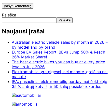
Paieška
Paieška
Naujausi įrašai
Australian electric vehicle sales by month in 2026 –
by model and by brand
Europe EV Sales Report: BEVs Jump 50% & Reach
26% Market Share!
The best electric bikes you can buy at every price
level in July 2026
Elektromobiliai yra pigesni, nei manote, greičiau nei
manote
IEA: pasauliniai elektromobilių pardavimai šoktelėjo
35 % antrąjį ketvirtį ir 50 šalių pasiekė rekordus