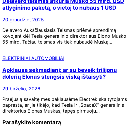
Delavero teismas atkuria Musko 55 mlrd. USD
atlyginimo paketą, o vietoj to nubaus 1 USD
20 gruodžio, 2025
Delavero Aukščiausiasis Teismas priėmė sprendimą
kovojant dėl ​​Tesla generalinio direktoriaus Elono Musko
55 mlrd. Tačiau teismas vis tiek nubaudė Muską…
ELEKTRINIAI AUTOMOBILIAI
Apklausa sekmadienį: ar su beveik trilijonu
dolerių Elonas stengsis viską ištaisyti?
29 birželio, 2026
Praėjusią savaitę mes paklausėme Electrek skaitytojams
paprasta, ar jie tikėjo, kad Tesla ir „SpaceX“ generalinis
direktorius Elonas Muskas, tapęs pirmuoju…
Parašykite komentarą