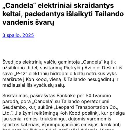
„Candela“ elektriniai skraidantys
keltai, padedantys išlaikyti Tailando
vandenis švarų
3 spalio, 2025
Švedijos elektrinių valčių gamintoja „Candela“ ką tik
užsitikrino didelį susitarimą Pietryčių Azijoje: Dešimt iš
savo „P-12“ elektrinių hidropolio keltų netrukus vyks
maršrute į Koh Kood, vieną iš Tailando nesugadintų ir
mažiausiai išsivysčiusių salų.
Susitarimas, pasirašytas Bankoke per SX tvarumo
parodą, pora „Candela“ su Tailando operatoriumi
Seudambo, kurį sukūrė „Leopard Transportation Co.,
Ltd.“. Jis žymi reikšmingą Koh Kood poslinkį, kur prieiga
jau seniai rėmėsi triukšmingu, dujomis varomomis
spartos kateriais, išpumpuojančiais emisijas, kenkiantį