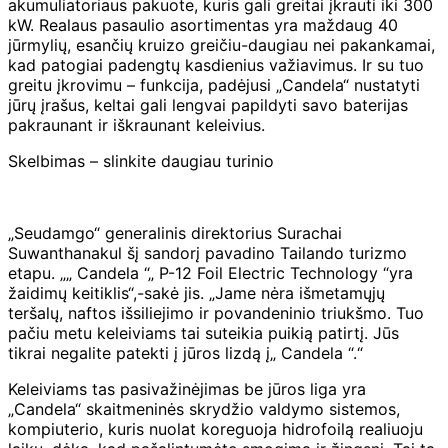
akumuliatoriaus pakuote, kuris gali greitai įkrauti iki 300
kW. Realaus pasaulio asortimentas yra maždaug 40
jūrmylių, esančių kruizo greičiu-daugiau nei pakankamai,
kad patogiai padengtų kasdienius važiavimus. Ir su tuo
greitu įkrovimu – funkcija, padėjusi „Candela“ nustatyti
jūrų įrašus, keltai gali lengvai papildyti savo baterijas
pakraunant ir iškraunant keleivius.
Skelbimas – slinkite daugiau turinio
„Seudamgo“ generalinis direktorius Surachai
Suwanthanakul šį sandorį pavadino Tailando turizmo
etapu. „„ Candela “„ P-12 Foil Electric Technology “yra
žaidimų keitiklis“,-sakė jis. „Jame nėra išmetamųjų
teršalų, naftos išsiliejimo ir povandeninio triukšmo. Tuo
pačiu metu keleiviams tai suteikia puikią patirtį. Jūs
tikrai negalite patekti į jūros lizdą į„ Candela “.“
Keleiviams tas pasivažinėjimas be jūros liga yra
„Candela“ skaitmeninės skrydžio valdymo sistemos,
kompiuterio, kuris nuolat koreguoja hidrofoilą realiuoju