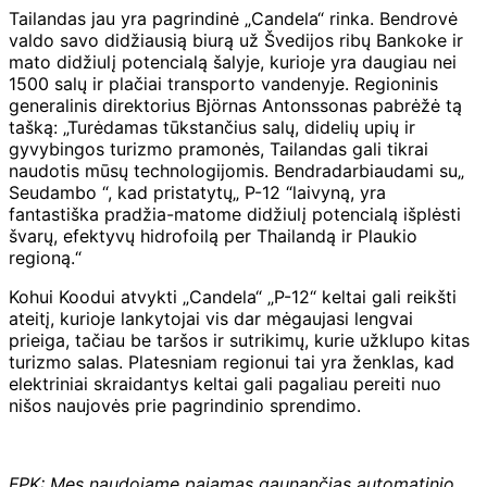
Tailandas jau yra pagrindinė „Candela“ rinka. Bendrovė
valdo savo didžiausią biurą už Švedijos ribų Bankoke ir
mato didžiulį potencialą šalyje, kurioje yra daugiau nei
1500 salų ir plačiai transporto vandenyje. Regioninis
generalinis direktorius Björnas Antonssonas pabrėžė tą
tašką: „Turėdamas tūkstančius salų, didelių upių ir
gyvybingos turizmo pramonės, Tailandas gali tikrai
naudotis mūsų technologijomis. Bendradarbiaudami su„
Seudambo “, kad pristatytų„ P-12 “laivyną, yra
fantastiška pradžia-matome didžiulį potencialą išplėsti
švarų, efektyvų hidrofoilą per Thailandą ir Plaukio
regioną.“
Kohui Koodui atvykti „Candela“ „P-12“ keltai gali reikšti
ateitį, kurioje lankytojai vis dar mėgaujasi lengvai
prieiga, tačiau be taršos ir sutrikimų, kurie užklupo kitas
turizmo salas. Platesniam regionui tai yra ženklas, kad
elektriniai skraidantys keltai gali pagaliau pereiti nuo
nišos naujovės prie pagrindinio sprendimo.
FPK: Mes naudojame pajamas gaunančias automatinio