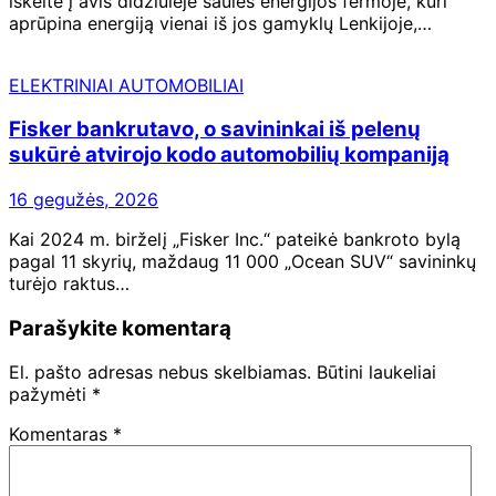
iškeitė į avis didžiulėje saulės energijos fermoje, kuri
aprūpina energiją vienai iš jos gamyklų Lenkijoje,…
ELEKTRINIAI AUTOMOBILIAI
Fisker bankrutavo, o savininkai iš pelenų
sukūrė atvirojo kodo automobilių kompaniją
16 gegužės, 2026
Kai 2024 m. birželį „Fisker Inc.“ pateikė bankroto bylą
pagal 11 skyrių, maždaug 11 000 „Ocean SUV“ savininkų
turėjo raktus…
Parašykite komentarą
El. pašto adresas nebus skelbiamas.
Būtini laukeliai
pažymėti
*
Komentaras
*