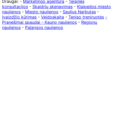
Draugai: -
Marketingo agentūra
-
Teisinės
konsultacijos
-
Skaidrių skenavimas
-
Klaipedos miesto
naujienos
-
Miesto naujienos
-
Saulius Narbutas
-
Įvaizdžio kūrimas
-
Veidoskaita
-
Teniso treniruotės
-
Pranešimai spaudai -
Kauno naujienos
-
Regionų
naujienos
-
Palangos naujienos