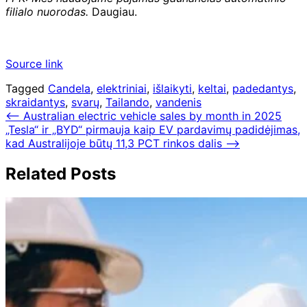
filialo nuorodas.
Daugiau.
Source link
Tagged
Candela
,
elektriniai
,
išlaikyti
,
keltai
,
padedantys
,
skraidantys
,
svarų
,
Tailando
,
vandenis
Navigacija
⟵
Australian electric vehicle sales by month in 2025
„Tesla“ ir „BYD“ pirmauja kaip EV pardavimų padidėjimas,
tarp
kad Australijoje būtų 11,3 PCT rinkos dalis
⟶
įrašų
Related Posts