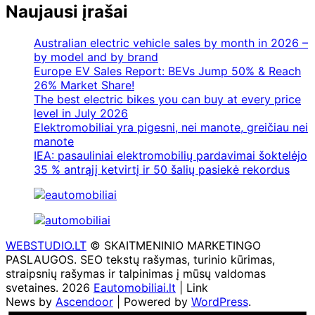
Naujausi įrašai
Australian electric vehicle sales by month in 2026 –
by model and by brand
Europe EV Sales Report: BEVs Jump 50% & Reach
26% Market Share!
The best electric bikes you can buy at every price
level in July 2026
Elektromobiliai yra pigesni, nei manote, greičiau nei
manote
IEA: pasauliniai elektromobilių pardavimai šoktelėjo
35 % antrąjį ketvirtį ir 50 šalių pasiekė rekordus
WEBSTUDIO.LT
© SKAITMENINIO MARKETINGO
PASLAUGOS. SEO tekstų rašymas, turinio kūrimas,
straipsnių rašymas ir talpinimas į mūsų valdomas
svetaines. 2026
Eautomobiliai.lt
| Link
News by
Ascendoor
| Powered by
WordPress
.