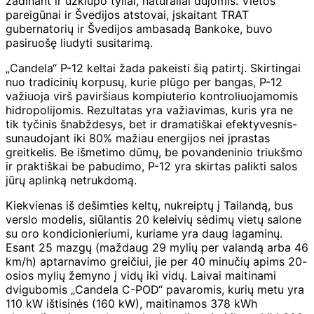
žadinant ir užklupo tyliai, natūraliai dujomis. Vietos
pareigūnai ir Švedijos atstovai, įskaitant TRAT
gubernatorių ir Švedijos ambasadą Bankoke, buvo
pasiruošę liudyti susitarimą.
„Candela“ P-12 keltai žada pakeisti šią patirtį. Skirtingai
nuo tradicinių korpusų, kurie plūgo per bangas, P-12
važiuoja virš paviršiaus kompiuterio kontroliuojamomis
hidropolijomis. Rezultatas yra važiavimas, kuris yra ne
tik tyčinis šnabždesys, bet ir dramatiškai efektyvesnis-
sunaudojant iki 80% mažiau energijos nei įprastas
greitkelis. Be išmetimo dūmų, be povandeninio triukšmo
ir praktiškai be pabudimo, P-12 yra skirtas palikti salos
jūrų aplinką netrukdomą.
Kiekvienas iš dešimties keltų, nukreiptų į Tailandą, bus
verslo modelis, siūlantis 20 keleivių sėdimų vietų salone
su oro kondicionieriumi, kuriame yra daug lagaminų.
Esant 25 mazgų (maždaug 29 mylių per valandą arba 46
km/h) aptarnavimo greičiui, jie per 40 minučių apims 20-
osios mylių žemyno į vidų iki vidų. Laivai maitinami
dvigubomis „Candela C-POD“ pavaromis, kurių metu yra
110 kW ištisinės (160 kW), maitinamos 378 kWh