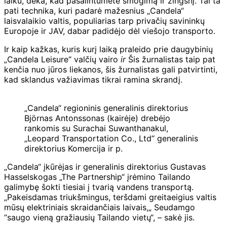
laiku, dėka, kad pašalintumėte smogimą ir žingsnį. Tai ta
pati technika, kuri padarė mažesnius „Candela“
laisvalaikio valtis, populiarias tarp privačių savininkų
Europoje ir JAV, dabar padidėjo dėl viešojo transporto.
Ir kaip kažkas, kuris kurį laiką praleido prie daugybinių
„Candela Leisure“ valčių vairo
ir
Šis žurnalistas taip pat
kenčia nuo jūros liekanos, šis žurnalistas gali patvirtinti,
kad sklandus važiavimas tikrai ramina skrandį.
„Candela“ regioninis generalinis direktorius
Björnas Antonssonas (kairėje) drebėjo
rankomis su Surachai Suwanthanakul,
„Leopard Transportation Co., Ltd“ generalinis
direktorius Komercija ir p.
„Candela“ įkūrėjas ir generalinis direktorius Gustavas
Hasselskogas „The Partnership“ įrėmino Tailando
galimybę šokti tiesiai į tvarią vandens transportą.
„Pakeisdamas triukšmingus, teršdami greitaeigius valtis
mūsų elektriniais skraidančiais laivais,„ Seudamgo
“saugo vieną gražiausių Tailando vietų“, – sakė jis.