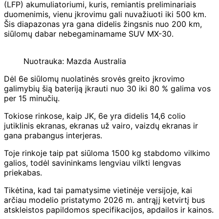
(LFP) akumuliatoriumi, kuris, remiantis preliminariais
duomenimis, vienu įkrovimu gali nuvažiuoti iki 500 km.
Šis diapazonas yra gana didelis žingsnis nuo 200 km,
siūlomų dabar nebegaminamame SUV MX-30.
Nuotrauka: Mazda Australia
Dėl 6e siūlomų nuolatinės srovės greito įkrovimo
galimybių šią bateriją įkrauti nuo 30 iki 80 % galima vos
per 15 minučių.
Tokiose rinkose, kaip JK, 6e yra didelis 14,6 colio
jutiklinis ekranas, ekranas už vairo, vaizdų ekranas ir
gana prabangus interjeras.
Toje rinkoje taip pat siūloma 1500 kg stabdomo vilkimo
galios, todėl savininkams lengviau vilkti lengvas
priekabas.
Tikėtina, kad tai pamatysime vietinėje versijoje, kai
arčiau modelio pristatymo 2026 m. antrąjį ketvirtį bus
atskleistos papildomos specifikacijos, apdailos ir kainos.