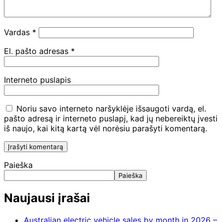
Vardas
*
El. pašto adresas
*
Interneto puslapis
Noriu savo interneto naršyklėje išsaugoti vardą, el.
pašto adresą ir interneto puslapį, kad jų nebereiktų įvesti
iš naujo, kai kitą kartą vėl norėsiu parašyti komentarą.
Paieška
Paieška
Naujausi įrašai
Australian electric vehicle sales by month in 2026 –