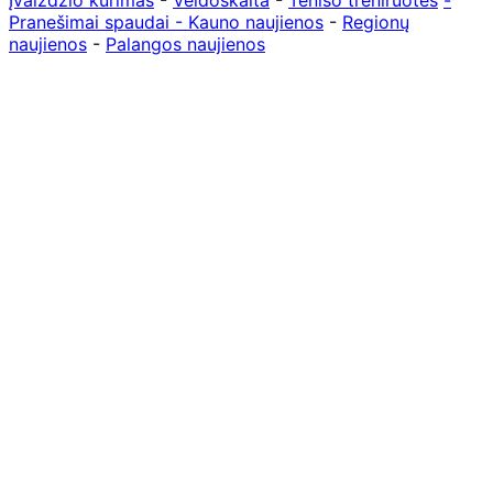
Įvaizdžio kūrimas
-
Veidoskaita
-
Teniso treniruotės
-
Pranešimai spaudai -
Kauno naujienos
-
Regionų
naujienos
-
Palangos naujienos