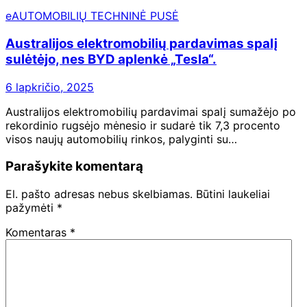
eAUTOMOBILIŲ TECHNINĖ PUSĖ
Australijos elektromobilių pardavimas spalį
sulėtėjo, nes BYD aplenkė „Tesla“.
6 lapkričio, 2025
Australijos elektromobilių pardavimai spalį sumažėjo po
rekordinio rugsėjo mėnesio ir sudarė tik 7,3 procento
visos naujų automobilių rinkos, palyginti su…
Parašykite komentarą
El. pašto adresas nebus skelbiamas.
Būtini laukeliai
pažymėti
*
Komentaras
*