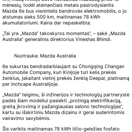
mėnesių, todėl ateinančiais metais pasirodysiantis
Mazda 6e bus vienintelis bendrovės elektromobilis, o jo
atstumas sieks 500 km, maitinamas 78 kWh
akumuliatoriumi. Kaina dar nepaskelbta.
„Tai yra „Mazda“ takoskyros momentas“, – sakė „Mazda
Australia“ generalinis direktorius Vineshas Bhindi.
Nuotrauka: Mazda Australia
6e sukurtas bendradarbiaujant su Chongqing Changan
Automobile Company, kuri Kinijoje turi kelis prekės
ženklus, įskaitant vietinį prekės ženklą Deepal, platinamą
per Inchcape Australijoje.
„Mazda“ teigimu, ši inžinerijos ir technologijų partnerystė
padės šiam modeliui pasiekti „protingą elektrifikaciją,
greitą įkrovimą ir pažangiausias salono technologijas“,
kartu su išskirtiniu Mazda dizainu ir gerai suderintomis
vairavimo savybėmis.
Šis variklis maitinamas 78 kWh ličio-geležies fosfato