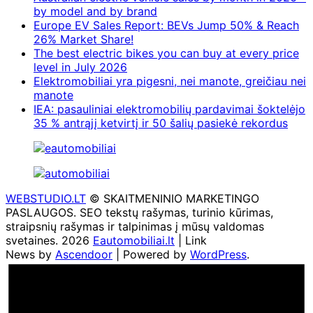
by model and by brand
Europe EV Sales Report: BEVs Jump 50% & Reach
26% Market Share!
The best electric bikes you can buy at every price
level in July 2026
Elektromobiliai yra pigesni, nei manote, greičiau nei
manote
IEA: pasauliniai elektromobilių pardavimai šoktelėjo
35 % antrąjį ketvirtį ir 50 šalių pasiekė rekordus
WEBSTUDIO.LT
© SKAITMENINIO MARKETINGO
PASLAUGOS. SEO tekstų rašymas, turinio kūrimas,
straipsnių rašymas ir talpinimas į mūsų valdomas
svetaines. 2026
Eautomobiliai.lt
| Link
News by
Ascendoor
| Powered by
WordPress
.