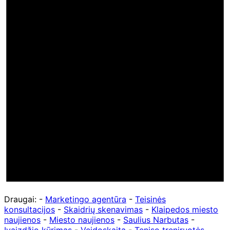
Draugai: -
Marketingo agentūra
-
Teisinės
konsultacijos
-
Skaidrių skenavimas
-
Klaipedos miesto
naujienos
-
Miesto naujienos
-
Saulius Narbutas
-