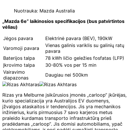
Nuotrauka: Mazda Australia
„Mazda 6e“ laikinosios specifikacijos (bus patvirtintos
vėliau)
Jėgos pavara
Elektrinė pavara (BEV), 190kW
Vienas galinis variklis su galinių ratų
Varomoji pavara
pavara
Baterijos talpa
78 kWh ličio geležies fosfatas (LFP)
Įkrovimo talpa
30-80% vos per 15 min
Vairavimo
Daugiau nei 500km
diapazonas
Rizas yra Melburne įsikūrusios įmonės „carloop“ įkūrėjas,
kurio specializacija yra Australijos EV duomenys,
įžvalgos ataskaitos ir tendencijos. Jis yra mechanikos
inžinierius, kuris pirmuosius 7 savo karjeros metus
praleido kurdamas transporto infrastruktūrą prieš
pradėdamas „carloop“. Jis domisi automobiliams, ypač
elektromobiliams, ir nori padėti sumažinti transporto