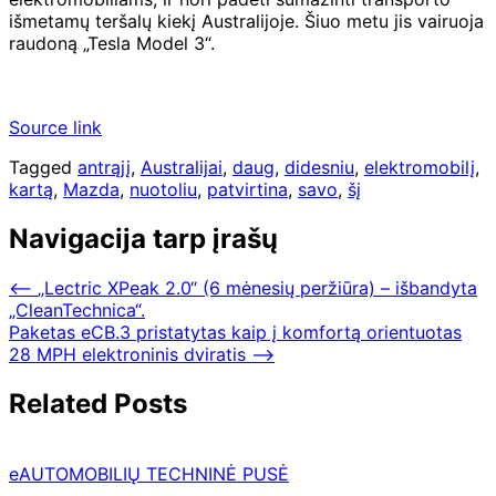
išmetamų teršalų kiekį Australijoje. Šiuo metu jis vairuoja
raudoną „Tesla Model 3“.
Source link
Tagged
antrąjį
,
Australijai
,
daug
,
didesniu
,
elektromobilį
,
kartą
,
Mazda
,
nuotoliu
,
patvirtina
,
savo
,
šį
Navigacija tarp įrašų
⟵
„Lectric XPeak 2.0“ (6 mėnesių peržiūra) – išbandyta
„CleanTechnica“.
Paketas eCB.3 pristatytas kaip į komfortą orientuotas
28 MPH elektroninis dviratis
⟶
Related Posts
eAUTOMOBILIŲ TECHNINĖ PUSĖ