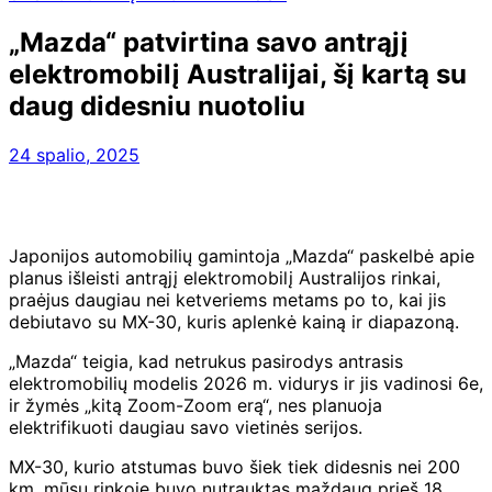
„Mazda“ patvirtina savo antrąjį
elektromobilį Australijai, šį kartą su
daug didesniu nuotoliu
24 spalio, 2025
Japonijos automobilių gamintoja „Mazda“ paskelbė apie
planus išleisti antrąjį elektromobilį Australijos rinkai,
praėjus daugiau nei ketveriems metams po to, kai jis
debiutavo su MX-30, kuris aplenkė kainą ir diapazoną.
„Mazda“ teigia, kad netrukus pasirodys antrasis
elektromobilių modelis
2026 m. vidurys ir jis vadinosi 6e,
ir žymės „kitą Zoom-Zoom erą“, nes planuoja
elektrifikuoti daugiau savo vietinės serijos.
MX-30, kurio atstumas buvo šiek tiek didesnis nei 200
km, mūsų rinkoje buvo nutrauktas maždaug prieš 18