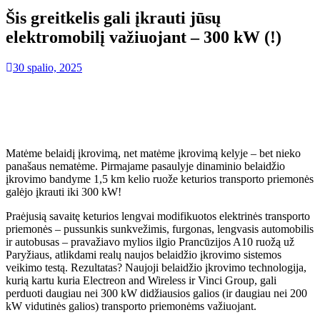
Šis greitkelis gali įkrauti jūsų
elektromobilį važiuojant – 300 kW (!)
30 spalio, 2025
Matėme belaidį įkrovimą, net matėme įkrovimą kelyje – bet nieko
panašaus nematėme. Pirmajame pasaulyje dinaminio belaidžio
įkrovimo bandyme 1,5 km kelio ruože keturios transporto priemonės
galėjo įkrauti iki 300 kW!
Praėjusią savaitę keturios lengvai modifikuotos elektrinės transporto
priemonės – pussunkis sunkvežimis, furgonas, lengvasis automobilis
ir autobusas – pravažiavo mylios ilgio Prancūzijos A10 ruožą už
Paryžiaus, atlikdami realų naujos belaidžio įkrovimo sistemos
veikimo testą. Rezultatas? Naujoji belaidžio įkrovimo technologija,
kurią kartu kuria Electreon and Wireless ir Vinci Group, gali
perduoti daugiau nei 300 kW didžiausios galios (ir daugiau nei 200
kW
vidutinės galios) transporto priemonėms važiuojant.