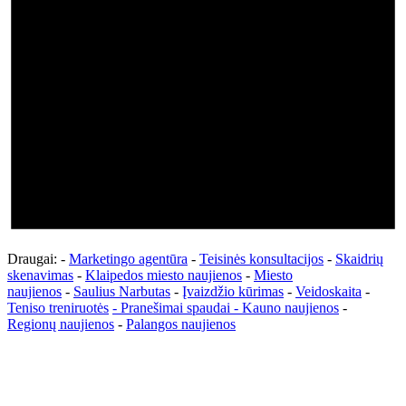
Draugai: -
Marketingo agentūra
-
Teisinės konsultacijos
-
Skaidrių
skenavimas
-
Klaipedos miesto naujienos
-
Miesto
naujienos
-
Saulius Narbutas
-
Įvaizdžio kūrimas
-
Veidoskaita
-
Teniso treniruotės
- Pranešimai spaudai -
Kauno naujienos
-
Regionų naujienos
-
Palangos naujienos