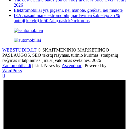
2026
Elektromobiliai yra pigesni, nei manote, greičiau nei manote
IEA: pasauliniai elektromobilių pardavimai šoktelėjo 35 %
antrąjį ketvirtį ir 50 šalių pasiekė rekordus
WEBSTUDIO.LT
© SKAITMENINIO MARKETINGO
PASLAUGOS. SEO tekstų rašymas, turinio kūrimas, straipsnių
rašymas ir talpinimas į mūsų valdomas svetaines. 2026
Eautomobiliai.lt
| Link News by
Ascendoor
| Powered by
WordPress
.