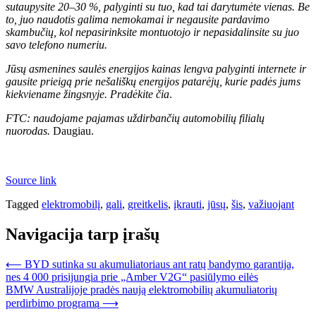
sutaupysite 20–30 %, palyginti su tuo, kad tai darytumėte vienas. Be
to, juo naudotis galima nemokamai ir negausite pardavimo
skambučių, kol nepasirinksite montuotojo ir nepasidalinsite su juo
savo telefono numeriu.
Jūsų asmenines saulės energijos kainas lengva palyginti internete ir
gausite prieigą prie nešališkų energijos patarėjų, kurie padės jums
kiekviename žingsnyje.
Pradėkite čia
.
FTC: naudojame pajamas uždirbančių automobilių filialų
nuorodas.
Daugiau.
Source link
Tagged
elektromobilį
,
gali
,
greitkelis
,
įkrauti
,
jūsų
,
šis
,
važiuojant
Navigacija tarp įrašų
⟵
BYD sutinka su akumuliatoriaus ant ratų bandymo garantija,
nes 4 000 prisijungia prie „Amber V2G“ pasiūlymo eilės
BMW Australijoje pradės naują elektromobilių akumuliatorių
perdirbimo programą
⟶