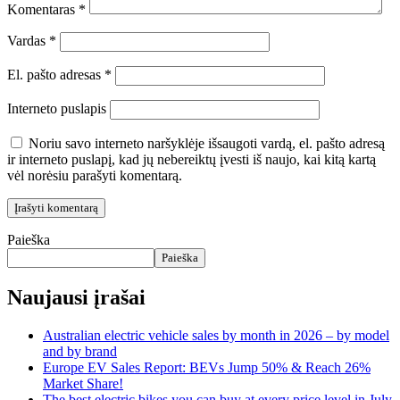
Komentaras
*
Vardas
*
El. pašto adresas
*
Interneto puslapis
Noriu savo interneto naršyklėje išsaugoti vardą, el. pašto adresą
ir interneto puslapį, kad jų nebereiktų įvesti iš naujo, kai kitą kartą
vėl norėsiu parašyti komentarą.
Paieška
Paieška
Naujausi įrašai
Australian electric vehicle sales by month in 2026 – by model
and by brand
Europe EV Sales Report: BEVs Jump 50% & Reach 26%
Market Share!
The best electric bikes you can buy at every price level in July