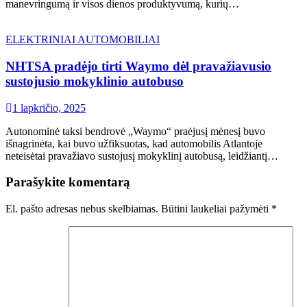
manevringumą ir visos dienos produktyvumą, kurių…
ELEKTRINIAI AUTOMOBILIAI
NHTSA pradėjo tirti Waymo dėl pravažiavusio
sustojusio mokyklinio autobuso
1 lapkričio, 2025
Autonominė taksi bendrovė „Waymo“ praėjusį mėnesį buvo
išnagrinėta, kai buvo užfiksuotas, kad automobilis Atlantoje
neteisėtai pravažiavo sustojusį mokyklinį autobusą, leidžiantį…
Parašykite komentarą
El. pašto adresas nebus skelbiamas.
Būtini laukeliai pažymėti
*