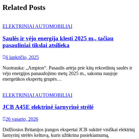
Related Posts
ELEKTRINIAI AUTOMOBILIAI
Saulės ir vėjo energija klesti 2025 m., tačiau
pasauliniai tikslai atsilieka
6 lapkričio, 2025
Nuotrauka: „Ampion“. Pasaulis artėja prie kitų rekordinių saulės ir
vėjo energijos panaudojimo metų 2025 m., sakoma naujoje
energetikos ekspertų grupės…
ELEKTRINIAI AUTOMOBILIAI
JCB A45E elektrinė šarnyrinė strėlė
26 vasario, 2026
Didžiosios Britanijos įrangos ekspertai JCB sukūrė visiškai elektrinį
šarnyrinį strėlės keltuvą, kuris užtikrina pasiekiamumą,