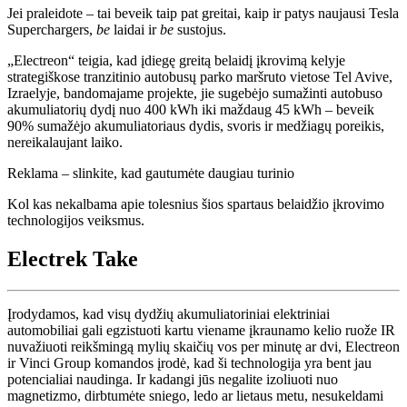
Jei praleidote – tai beveik taip pat greitai, kaip ir patys naujausi Tesla
Superchargers,
be
laidai ir
be
sustojus.
„Electreon“ teigia, kad įdiegę greitą belaidį įkrovimą kelyje
strategiškose tranzitinio autobusų parko maršruto vietose Tel Avive,
Izraelyje, bandomajame projekte, jie sugebėjo sumažinti autobuso
akumuliatorių dydį nuo 400 kWh iki maždaug 45 kWh – beveik
90% sumažėjo akumuliatoriaus dydis, svoris ir medžiagų poreikis,
nereikalaujant laiko.
Reklama – slinkite, kad gautumėte daugiau turinio
Kol kas nekalbama apie tolesnius šios spartaus belaidžio įkrovimo
technologijos veiksmus.
Electrek Take
Įrodydamos, kad visų dydžių akumuliatoriniai elektriniai
automobiliai gali egzistuoti kartu viename įkraunamo kelio ruože IR
nuvažiuoti reikšmingą mylių skaičių vos per minutę ar dvi, Electreon
ir Vinci Group komandos įrodė, kad ši technologija yra bent jau
potencialiai naudinga. Ir kadangi jūs negalite izoliuoti nuo
magnetizmo, dirbtumėte sniego, ledo ar lietaus metu, nesukeldami