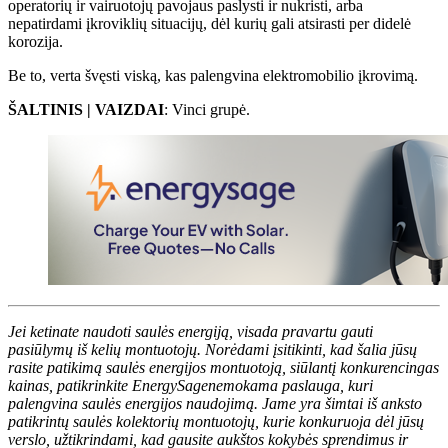
operatorių ir vairuotojų pavojaus paslysti ir nukristi, arba
nepatirdami įkroviklių situacijų, dėl kurių gali atsirasti per didelė
korozija.
Be to, verta švęsti viską, kas palengvina elektromobilio įkrovimą.
ŠALTINIS | VAIZDAI
: Vinci grupė.
Jei ketinate naudoti saulės energiją, visada pravartu gauti
pasiūlymų iš kelių montuotojų. Norėdami įsitikinti, kad šalia jūsų
rasite patikimą saulės energijos montuotoją, siūlantį konkurencingas
kainas, patikrinkite
EnergySage
nemokama paslauga, kuri
palengvina saulės energijos naudojimą. Jame yra šimtai iš anksto
patikrintų saulės kolektorių montuotojų, kurie konkuruoja dėl jūsų
verslo, užtikrindami, kad gausite aukštos kokybės sprendimus ir