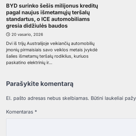
BYD surinko šešis milijonus kreditų
pagal naujus išmetamųjų teršalų
standartus, o ICE automobiliams
gresia didžiulės baudos
20 vasario, 2026
Dvi iš trijų Australijoje veikiančių automobilių
įmonių pirmaisiais savo veiklos metais įvykdė
šalies išmetamų teršalų rodiklius, kuriuos
paskatino elektrinių ir…
Parašykite komentarą
El. pašto adresas nebus skelbiamas.
Būtini laukeliai paž
Komentaras
*