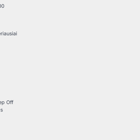
00
riausiai
ep Off
os