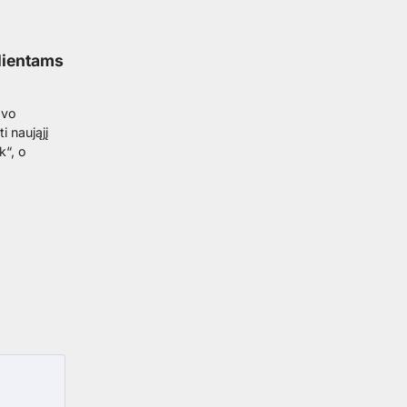
klientams
avo
 naująjį
k“, o