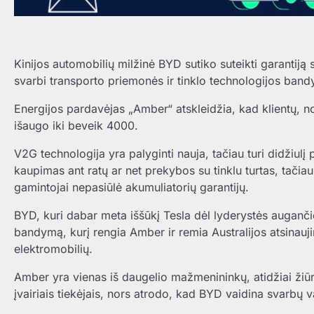
Kinijos automobilių milžinė BYD sutiko suteikti garantiją
svarbi transporto priemonės ir tinklo technologijos band
Energijos pardavėjas „Amber“ atskleidžia, kad klientų, no
išaugo iki beveik 4000.
V2G technologija yra palyginti nauja, tačiau turi didžiulį
kaupimas ant ratų ar net prekybos su tinklu turtas, tačiau
gamintojai nepasiūlė akumuliatorių garantijų.
BYD, kuri dabar meta iššūkį Tesla dėl lyderystės augančio
bandymą, kurį rengia Amber ir remia Australijos atsinauj
elektromobilių.
Amber yra vienas iš daugelio mažmenininkų, atidžiai žiū
įvairiais tiekėjais, nors atrodo, kad BYD vaidina svarbų 