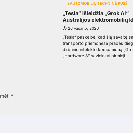
EAUTOMOBILIŲ TECHNINĖ PUSĖ
„Tesla“ išleidžia „Grok AI“
Australijos elektromobilių 
26 vasario, 2026
„Tesla“ paskelbė, kad šią savaitę s
transporto priemonėse pradės diegti
dirbtinio intelekto kompanioną „Gro
„Hardware 3“ savininkai pirmieji…
ymėti
*