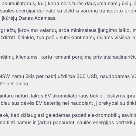
ias akumuliatorius, kurį kada nors turės dauguma namų ūkių. 
aulės energijai derinate su elektra varomų transporto prie
iš įkūrėjų Danas Adamsas.
si griežtų įkrovimo valandų arba minimalaus įjungimo laiko, 
 uždirbti iš tinklo, tuo pačiu suteikiant namų ūkiams visišką 
imėjimų klientams, kartu remiant perėjimą prie atsinaujinanči
nas NSW namų ūkis per naktį uždirba 300 USD, naudodamas 
SD per dieną.
taru neturi įtakos EV akumuliatoriaus būklei, išskyrus įpra
biau susidėvės EV bateriją nei naudojant jį prekybai su tinkl
akė, kad džiaugiasi galėdamas padėti elektromobilių savin
aitinti namus ir (arba) panaudoti saulės energijos perteklių 