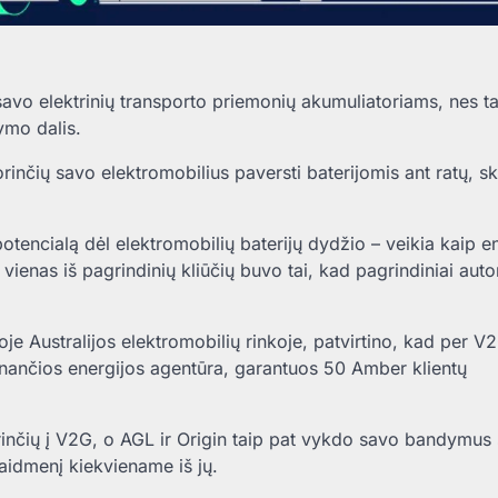
 savo elektrinių transporto priemonių akumuliatoriams, nes ta
ymo dalis.
rinčių savo elektromobilius paversti baterijomis ant ratų, sk
 potencialą dėl elektromobilių baterijų dydžio – veikia kaip e
 vienas iš pagrindinių kliūčių buvo tai, kad pagrindiniai aut
je Australijos elektromobilių rinkoje, patvirtino, kad per V
inančios energijos agentūra, garantuos 50 Amber klientų
rinčių į V2G, o AGL ir Origin taip pat vykdo savo bandymus
vaidmenį kiekviename iš jų.