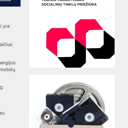
i yra
aičius
nergijos
omobilių
2G
 su