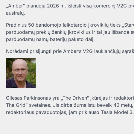
„Amber“ planuoja 2026 m. išleisti visą komercinį V2G pr
australų.
Pradinius 50 bandomojo laikotarpio įkroviklių tieks „Star
parduodamų prekių ženklų įkroviklius ir tai jau išbandė 
parduodamų namų baterijų paketo dalį.
Norėdami prisijungti prie Amber’s V2G laukiančiųjų sąrašo
Gilesas Parkinsonas yra „The Driven“ įkūrėjas ir redakto
The Grid“ svetaines. Jis dirba žurnalistu beveik 40 metų,
redaktoriaus pavaduotojas, jam priklauso Tesla Model 3.