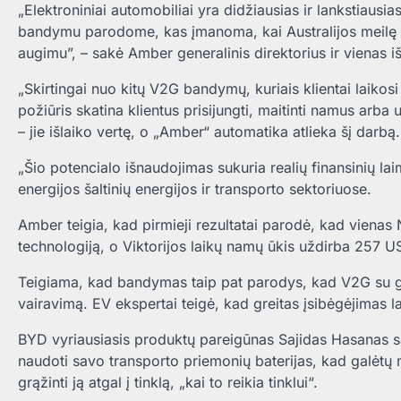
„Elektroniniai automobiliai yra didžiausias ir lankstiaus
bandymu parodome, kas įmanoma, kai Australijos meilę s
augimu”, – sakė Amber generalinis direktorius ir vienas 
„Skirtingai nuo kitų V2G bandymų, kuriais klientai laiko
požiūris skatina klientus prisijungti, maitinti namus arba
– jie išlaiko vertę, o „Amber“ automatika atlieka šį darbą.
„Šio potencialo išnaudojimas sukuria realių finansinių la
energijos šaltinių energijos ir transporto sektoriuose.
Amber teigia, kad pirmieji rezultatai parodė, kad vie
technologiją, o Viktorijos laikų namų ūkis uždirba 257 U
Teigiama, kad bandymas taip pat parodys, kad V2G su gin
vairavimą. EV ekspertai teigė, kad greitas įsibėgėjimas la
BYD vyriausiasis produktų pareigūnas Sajidas Hasanas s
naudoti savo transporto priemonių baterijas, kad galėtų m
grąžinti ją atgal į tinklą, „kai to reikia tinklui“.