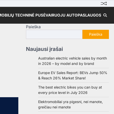
OBILIŲ TECHNINĖ PUSĖ
VAIRUOJU AUTO
PASLAUGOS
Paieška
Paieška
Naujausi įrašai
Australian electric vehicle sales by month
in 2026 – by model and by brand
Europe EV Sales Report: BEVs Jump 50%
& Reach 26% Market Share!
The best electric bikes you can buy at
every price level in July 2026
Elektromobiliai yra pigesni, nei manote,
greičiau nei manote