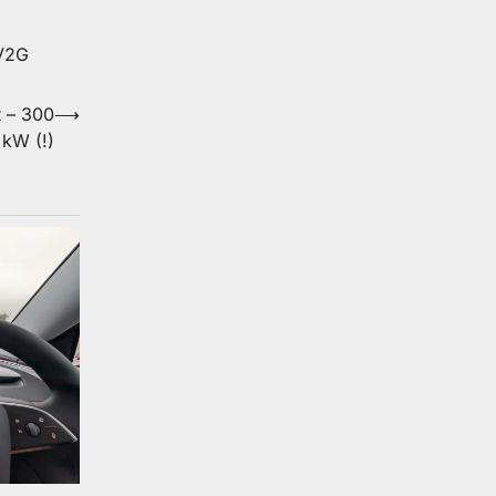
V2G
t – 300
⟶
kW (!)