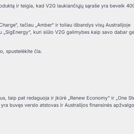
oduktą ir teigia, kad V2G laukiančiųjų sąraše yra beveik 40
Charge“, tačiau „Amber“ ir toliau išbandys visų Australijoje
su „SigEnergy“, kuri siūlo V2G galimybes kaip savo dabar ge
, spustelėkite čia.
rius, taip pat redaguoja ir įkūrė „Renew Economy“ ir „One St
 yra buvęs verslo atstovas ir Australijos finansinės apžvalg