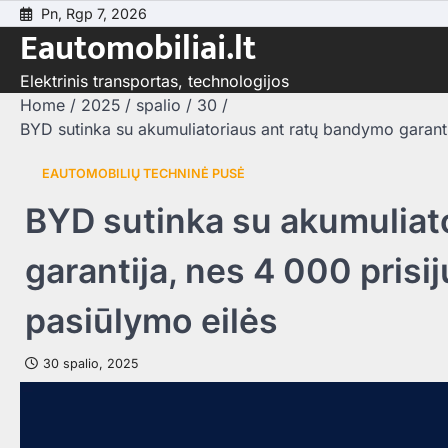
Skip
Pn, Rgp 7, 2026
Eautomobiliai.lt
to
content
Elektrinis transportas, technologijos
Home
2025
spalio
30
BYD sutinka su akumuliatoriaus ant ratų bandymo garanti
EAUTOMOBILIŲ TECHNINĖ PUSĖ
BYD sutinka su akumuliat
garantija, nes 4 000 pris
pasiūlymo eilės
30 spalio, 2025