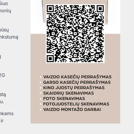
Šiuo
monių
mūsų
lankstumą
ų
V2G
stą
u.
inkams
ir