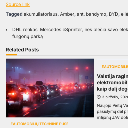
Source link
Tagged
akumuliatoriaus
,
Amber
,
ant
,
bandymo
,
BYD
,
eil
Navigacija
⟵
DHL renkasi Mercedes eSprinter, nes plečia savo elekt
furgonų parką
tarp
įrašų
Related Posts
EAUTOMOBILI
Valstija ragi
elektromobi
kaip dalį de
3 birželio, 202
Naujojo Pietų Ve
pasiūlymų dėl pr
milijonų JAV dol
EAUTOMOBILIŲ TECHNINĖ PUSĖ