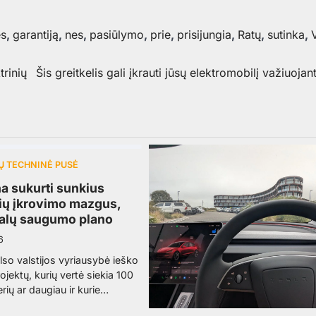
ės
,
garantiją
,
nes
,
pasiūlymo
,
prie
,
prisijungia
,
Ratų
,
sutinka
,
rinių
Šis greitkelis gali įkrauti jūsų elektromobilį važiuojan
Ų TECHNINĖ PUSĖ
na sukurti sunkius
lių įkrovimo mazgus,
galų saugumo plano
6
lso valstijos vyriausybė ieško
ojektų, kurių vertė siekia 100
erių ar daugiau ir kurie…