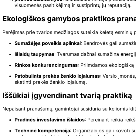
visuomenės pasitikėjimą ir sustiprintų jų reputaciją.
Ekologiškos gamybos praktikos pran
Perėjimas prie tvarios medžiagos suteikia keletą esminių 
Sumažėjęs poveikis aplinkai
: Bendrovės gali sumažin
Išlaidų taupymas
: Tvarumas dažnai sumažina energij
Rinkos konkurencingumas
: Priimdamos ekologišką p
Patobulinta prekės ženklo lojalumas
: Verslo įmonės,
skatinti prekės ženklo lojalumą.
Iššūkiai įgyvendinant tvarią praktiką
Nepaisant pranašumų, gamintojai susiduria su keliomis kliū
Pradinės investavimo išlaidos
: Pereinant reikia reik
Techninė kompetencija
: Organizacijos gali kovoti 