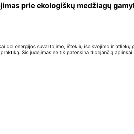
rėjimas prie ekologiškų medžiagų gamy
ai dėl energijos suvartojimo, išteklių išeikvojimo ir atliek
raktiką. Šis judėjimas ne tik patenkina didėjančią aplinkai 