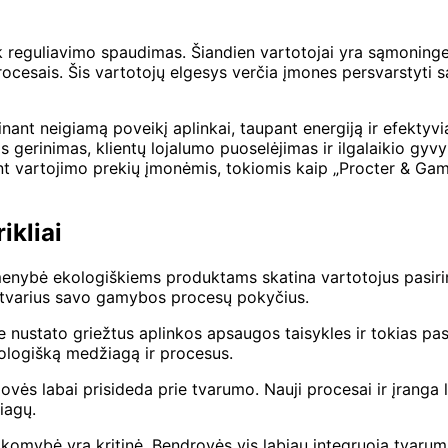
ek reguliavimo spaudimas. Šiandien vartotojai yra sąmoninge
rocesais. Šis vartotojų elgesys verčia įmones persvarstyt
nt neigiamą poveikį aplinkai, taupant energiją ir efektyvi
os gerinimas, klientų lojalumo puoselėjimas ir ilgalaikio gyv
nt vartojimo prekių įmonėmis, tokiomis kaip „Procter & Gam
ikliai
enybė ekologiškiems produktams skatina vartotojus pasirink
 tvarius savo gamybos procesų pokyčius.
 nustato griežtus aplinkos apsaugos taisykles ir tokias pas
ologišką medžiagą ir procesus.
vės labai prisideda prie tvarumo. Nauji procesai ir įranga
iagų.
akomybė yra kritinė. Bendrovės vis labiau integruoja tvaru