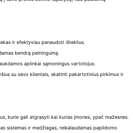
ekas ir efektyviau panaudoti išteklius.
indamas bendrą pelningumą.
itraukdamos aplinkai sąmoningus vartotojus.
šius su savo klientais, skatinti pakartotinius pirkimus ir
esus, kurie gali atgrasyti kai kurias įmones, ypač mažesnes.
aujas sistemas ir medžiagas, reikalaudamas papildomo