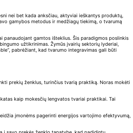
sni nei bet kada anksčiau, aktyviai ieškantys produktų,
i savo gamybos metodus ir medžiagų tiekimą, o tvarumą
ai panaudojant gamtos išteklius. Šis paradigmos poslinkis
ybingumo užtikrinimas. Žymūs įvairių sektorių lyderiai,
ble“, pabrėžiant, kad tvarumo integravimas gali būti
ti prekių ženklus, turinčius tvarią praktiką. Noras mokėti
katas kaip mokesčių lengvatos tvariai praktikai. Tai
 leidžia įmonėms pagerinti energijos vartojimo efektyvumą,
mą į savo prekės ženklo tapatybę, kad padidintų