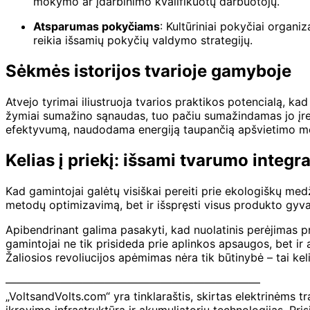
mokymo ar įdarbinimo kvalifikuotų darbuotojų.
Atsparumas pokyčiams
: Kultūriniai pokyčiai organiz
reikia išsamių pokyčių valdymo strategijų.
Sėkmės istorijos tvarioje gamyboje
Atvejo tyrimai iliustruoja tvarios praktikos potencialą, 
žymiai sumažino sąnaudas, tuo pačiu sumažindamas jo įre
efektyvumą, naudodama energiją taupančią apšvietimo mo
Kelias į priekį: išsami tvarumo integra
Kad gamintojai galėtų visiškai pereiti prie ekologiškų med
metodų optimizavimą, bet ir išspręsti visus produkto gyva
Apibendrinant galima pasakyti, kad nuolatinis perėjimas p
gamintojai ne tik prisideda prie aplinkos apsaugos, bet ir
Žaliosios revoliucijos apėmimas nėra tik būtinybė – tai kel
———————————————————————
„VoltsandVolts.com“ yra tinklaraštis, skirtas elektrinėms t