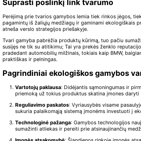
Suprasti poslinkį link tvarumo
Perėjimą prie tvarios gamybos lemia tiek rinkos jėgos, ti
pagamintų iš žaliųjų medžiagų ir gaminami ekologiškais p
atneša verslo strategijos priešakyje.
Tvari gamyba pabrėžia produktų kūrimą, tuo pačiu sumažina
susijęs ne tik su atitikimu; Tai yra prekės ženklo reputacij
pradedant automobilių milžinais, tokiais kaip BMW, baigia
praktiškas ir pelningas.
Pagrindiniai ekologiškos gamybos var
Vartotojų paklausa
: Didėjantis sąmoningumas ir pirm
priemoką už tokius produktus skatina įmones daryti
Reguliavimo paskatos
: Vyriausybės visame pasaulyje
sukuria palaikomąją sistemą įmonėms investuoti į ek
Technologinė pažanga
: Gamybos technologijos naujo
sumažinti atliekas ir pereiti prie atsinaujinančių medž
Įmonės atsakomybė
: Šiandienos rinkoje įmonės ats