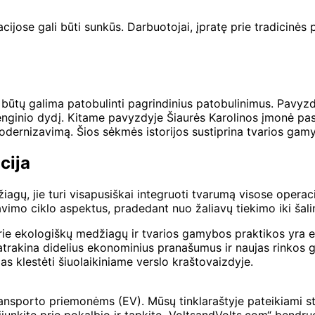
acijose gali būti sunkūs. Darbuotojai, įpratę prie tradicinės 
kad būtų galima patobulinti pagrindinius patobulinimus. Pav
nginio dydį. Kitame pavyzdyje Šiaurės Karolinos įmonė pas
dernizavimą. Šios sėkmės istorijos sustiprina tvarios ga
cija
žiagų, jie turi visapusiškai integruoti tvarumą visose operac
vimo ciklo aspektus, pradedant nuo žaliavų tiekimo iki šali
rie ekologiškų medžiagų ir tvarios gamybos praktikos yra e
 atrakina didelius ekonominius pranašumus ir naujas rinkos ga
ias klestėti šiuolaikiniame verslo kraštovaizdyje.
ransporto priemonėms (EV). Mūsų tinklaraštyje pateikiami str