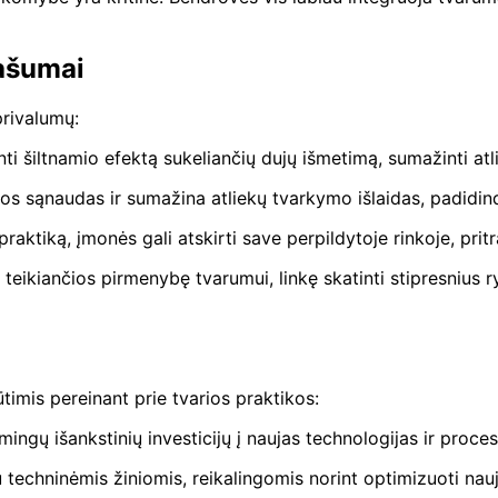
ašumai
privalumų:
ti šiltnamio efektą sukeliančių dujų išmetimą, sumažinti atli
os sąnaudas ir sumažina atliekų tvarkymo išlaidas, padid
raktiką, įmonės gali atskirti save perpildytoje rinkoje, pr
 teikiančios pirmenybę tvarumui, linkę skatinti stipresnius ry
timis pereinant prie tvarios praktikos:
šmingų išankstinių investicijų į naujas technologijas ir proc
su techninėmis žiniomis, reikalingomis norint optimizuoti n