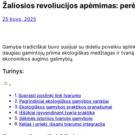
Žaliosios revoliucijos apėmimas: pe
25 kovo, 2025
Gamyba tradiciškai buvo susijusi su dideliu poveikiu aplink
daugiau gamintojų priima ekologiškas medžiagas ir tvarią p
ekonomikos augimo galimybių.
Turinys:
Suprasti poslinkį link tvarumo
Pagrindiniai ekologiškos gamybos varikliai
Ekologiškos gamybos praktikos pranašumai
Iššūkiai įgyvendinant tvarią praktiką
Sėkmės istorijos tvarioje gamyboje
Kelias į priekį: išsami tvarumo integracija