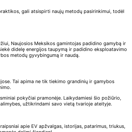
praktikos, gali atsispirti naujų metodų pasirinkimui, todėl
yzdžiui, Naujosios Meksikos gamintojas padidino gamybą ir
iekė didelę energijos taupymą ir padidino eksploatavimo
mybos metodų gyvybingumą ir naudą.
ijose. Tai apima ne tik tiekimo grandinių ir gamybos
nimo.
sminiai pokyčiai pramonėje. Laikydamiesi šio požiūrio,
limybes, užtikrindami savo vietą tvarioje ateityje.
aipsniai apie EV apžvalgas, istorijas, patarimus, triukus,