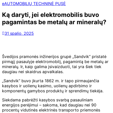
eAUTOMOBILIŲ TECHNINĖ PUSĖ
Ką daryti, jei elektromobilis buvo
pagamintas be metalų ar mineralų?
31 spalio, 2025
Švedijos pramonės inžinerijos grupė „Sandvik“ pristatė
pirmąjį pasaulyje elektromobilį, pagamintą be metalų ar
mineralų. Ir, kaip galima įsivaizduoti, tai yra šiek tiek
daugiau nei skaidrus apvalkalas.
„Sandvik“ buvo įkurta 1862 m. ir tapo pirmaujančia
kasybos ir uolienų kasimo, uolienų apdirbimo ir
komponentų gamybos produktų ir sprendimų tiekėja.
Siekdama pabrėžti kasybos svarbą pasauliniam
energijos perėjimui – sakoma, kad daugiau nei 90
procentų vidutinės elektrinės transporto priemonės