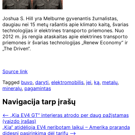
Joshua S. Hill yra Melburne gyvenantis žurnalistas,
daugiau nei 15 metų rašantis apie klimato kaitą, švarias
technologijas ir elektrines transporto priemones. Nuo
2012 m. jis rengia ataskaitas apie elektrines transporto
priemones ir švarias technologijas „Renew Economy“ ir
„The Driven“.
Source link
Tagged
buvo
,
daryti
,
elektromobilis
,
jei
,
ką
,
metalų
,
mineralų
,
pagamintas
Navigacija tarp įrašų
⟵
„Kia EV4 GT“ interjeras atrodo per daug pažįstamas
(vaizdo įrašas)
„Kia“ atidėlioja EV4 neribotam laikui – Amerika praranda
didesnį pasirinkimą dėl tarifų
⟶