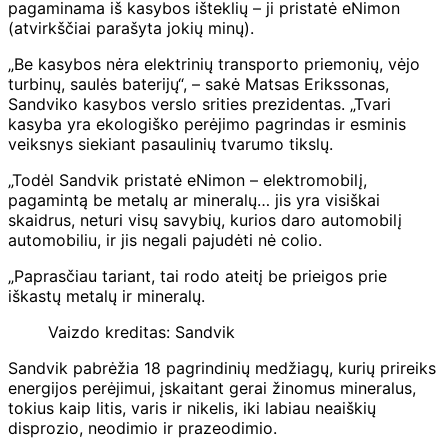
pagaminama iš kasybos išteklių – ji pristatė eNimon
(atvirkščiai parašyta jokių minų).
„Be kasybos nėra elektrinių transporto priemonių, vėjo
turbinų, saulės baterijų“, – sakė Matsas Erikssonas,
Sandviko kasybos verslo srities prezidentas. „Tvari
kasyba yra ekologiško perėjimo pagrindas ir esminis
veiksnys siekiant pasaulinių tvarumo tikslų.
„Todėl Sandvik pristatė eNimon – elektromobilį,
pagamintą be metalų ar mineralų… jis yra visiškai
skaidrus, neturi visų savybių, kurios daro automobilį
automobiliu, ir jis negali pajudėti nė colio.
„Paprasčiau tariant, tai rodo ateitį be prieigos prie
iškastų metalų ir mineralų.
Vaizdo kreditas: Sandvik
Sandvik pabrėžia 18 pagrindinių medžiagų, kurių prireiks
energijos perėjimui, įskaitant gerai žinomus mineralus,
tokius kaip litis, varis ir nikelis, iki labiau neaiškių
disprozio, neodimio ir prazeodimio.