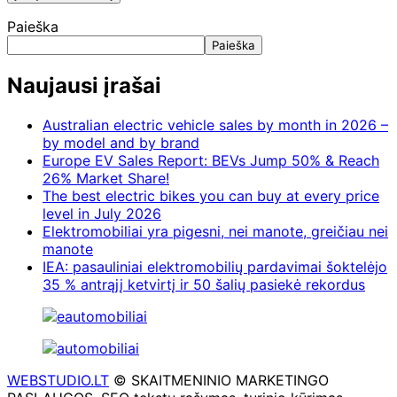
Paieška
Paieška
Naujausi įrašai
Australian electric vehicle sales by month in 2026 –
by model and by brand
Europe EV Sales Report: BEVs Jump 50% & Reach
26% Market Share!
The best electric bikes you can buy at every price
level in July 2026
Elektromobiliai yra pigesni, nei manote, greičiau nei
manote
IEA: pasauliniai elektromobilių pardavimai šoktelėjo
35 % antrąjį ketvirtį ir 50 šalių pasiekė rekordus
WEBSTUDIO.LT
© SKAITMENINIO MARKETINGO