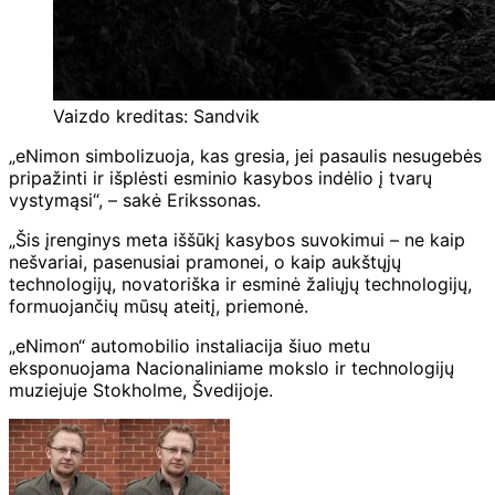
Vaizdo kreditas: Sandvik
„eNimon simbolizuoja, kas gresia, jei pasaulis nesugebės
pripažinti ir išplėsti esminio kasybos indėlio į tvarų
vystymąsi“, – sakė Erikssonas.
„Šis įrenginys meta iššūkį kasybos suvokimui – ne kaip
nešvariai, pasenusiai pramonei, o kaip aukštųjų
technologijų, novatoriška ir esminė žaliųjų technologijų,
formuojančių mūsų ateitį, priemonė.
„eNimon“ automobilio instaliacija šiuo metu
eksponuojama Nacionaliniame mokslo ir technologijų
muziejuje Stokholme, Švedijoje.