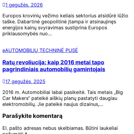
1 gegužės, 2026
Europos krovinių vežimo keliais sektorius atsidūrė lūžio
taške. Dabartinė geopolitinė įtampa ir atsinaujinęs
energijos kainų svyravimas sustiprina Europos
priklausomybės nuo…
eAUTOMOBILIŲ TECHNINĖ PUSĖ
Ratų revoliucija: kaip 2016 metai tapo
pagrindiniais automobilių gamintojais
17 gegužės, 2025
2016 m. Automobiliai labai pasikeitė. Tais metais „Big
Car Makers“ pateikė aiškių planų pastatyti daugiau
elektromobilių. Jie pateikė naujus dizainus,…
Parašykite komentarą
El. pašto adresas nebus skelbiamas.
Būtini laukeliai