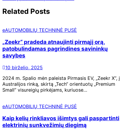
Related Posts
eAUTOMOBILIŲ TECHNINĖ PUSĖ
„Zeekr“ pradeda atnaujinti pirmąjį orą,
patobulindamas pagrindines savininkų
savybes
10 birželio, 2025
2024 m. Spalio mėn paleista Pirmasis EV, „Zeekr X“, į
Australijos rinką, skirtą „Tech“ orientuotų „Premium
Small“ visureigių pirkėjams, kuriuose…
eAUTOMOBILIŲ TECHNINĖ PUSĖ
Kaip kelių rinkliavos išimtys gali paspartinti
elektrinių sunkvežimių diegimą