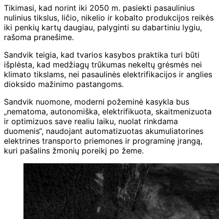
Tikimasi, kad norint iki 2050 m. pasiekti pasaulinius
nulinius tikslus, ličio, nikelio ir kobalto produkcijos reikės
iki penkių kartų daugiau, palyginti su dabartiniu lygiu,
rašoma pranešime.
Sandvik teigia, kad tvarios kasybos praktika turi būti
išplėsta, kad medžiagų trūkumas nekeltų grėsmės nei
klimato tikslams, nei pasaulinės elektrifikacijos ir anglies
dioksido mažinimo pastangoms.
Sandvik nuomone, moderni požeminė kasykla bus
„nematoma, autonomiška, elektrifikuota, skaitmenizuota
ir optimizuos save realiu laiku, nuolat rinkdama
duomenis“, naudojant automatizuotas akumuliatorines
elektrines transporto priemones ir programinę įrangą,
kuri pašalins žmonių poreikį po žeme.