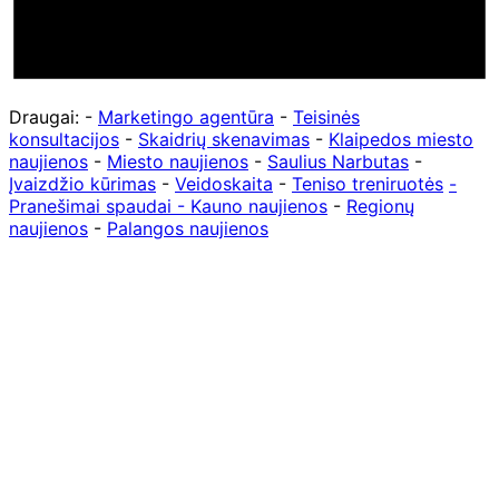
Draugai: -
Marketingo agentūra
-
Teisinės
konsultacijos
-
Skaidrių skenavimas
-
Klaipedos miesto
naujienos
-
Miesto naujienos
-
Saulius Narbutas
-
Įvaizdžio kūrimas
-
Veidoskaita
-
Teniso treniruotės
-
Pranešimai spaudai -
Kauno naujienos
-
Regionų
naujienos
-
Palangos naujienos