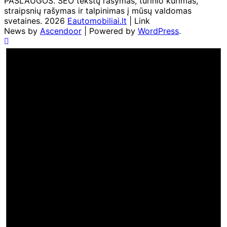
PASLAUGOS. SEO tekstų rašymas, turinio kūrimas,
straipsnių rašymas ir talpinimas į mūsų valdomas
svetaines. 2026
Eautomobiliai.lt
| Link
News by
Ascendoor
| Powered by
WordPress
.