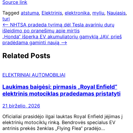
Source link
Tagged
atstumą
,
Elektrinis
,
elektronika
,
myliu
,
Naujasis
,
turi
Navigacija
⟵
NHTSA pradeda tyrimą dėl Tesla avarinių durų
išleidimo po pranešimų apie mirtis
tarp
„Honda“ išperka EV akumuliatorių gamyklą JAV, prieš
įrašų
pradėdama gaminti naują
⟶
Related Posts
ELEKTRINIAI AUTOMOBILIAI
Laukimas baigėsi: pirmasis „Royal Enfield“
elektrinis motociklas pradedamas pristatyti
21 birželio, 2026
Oficialiai prasidėjo ilgai lauktas Royal Enfield įėjimas į
elektrinių motociklų rinką. Bendrovės specialus EV
antrinis prekės ženklas „Flying Flea“ pradėjo…