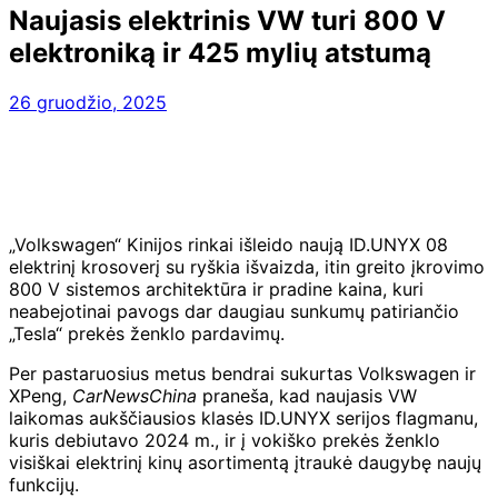
Naujasis elektrinis VW turi 800 V
elektroniką ir 425 mylių atstumą
26 gruodžio, 2025
„Volkswagen“ Kinijos rinkai išleido naują ID.UNYX 08
elektrinį krosoverį su ryškia išvaizda, itin greito įkrovimo
800 V sistemos architektūra ir pradine kaina, kuri
neabejotinai pavogs dar daugiau sunkumų patiriančio
„Tesla“ prekės ženklo pardavimų.
Per pastaruosius metus bendrai sukurtas Volkswagen ir
XPeng,
CarNewsChina
praneša, kad naujasis VW
laikomas aukščiausios klasės ID.UNYX serijos flagmanu,
kuris debiutavo 2024 m., ir į vokiško prekės ženklo
visiškai elektrinį kinų asortimentą įtraukė daugybę naujų
funkcijų.