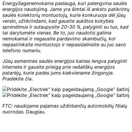
EnergySage
nemokama paslauga, kuri palengvina saulės
energijos naudojimą. Jame yra šimtai iš anksto patikrintų
saulės kolektorių montuotojų, kurie konkuruoja dėl jūsų
verslo, užtikrindami, kad gausite aukštos kokybės
sprendimus ir sutaupysite 20–30 %, palyginti su tuo, kad
tai darytumėte vienas. Be to, juo naudotis galima
nemokamai ir negausite pardavimo skambučių, kol
nepasirinksite montuotojo ir nepasidalinsite su juo savo
telefono numeriu.
Jūsų asmenines saulės energijos kainas lengva palyginti
internete ir gausite prieigą prie nešališkų energijos
patarėjų, kurie padės jums kiekviename žingsnyje.
Pradėkite čia
.
FTC: naudojame pajamas uždirbančių automobilių filialų
nuorodas.
Daugiau.