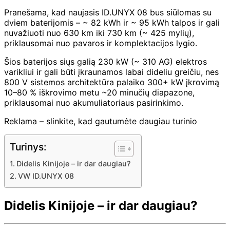
Pranešama, kad naujasis ID.UNYX 08 bus siūlomas su
dviem baterijomis – ~ 82 kWh ir ~ 95 kWh talpos ir gali
nuvažiuoti nuo 630 km iki 730 km (~ 425 mylių),
priklausomai nuo pavaros ir komplektacijos lygio.
Šios baterijos siųs galią 230 kW (~ 310 AG) elektros
varikliui ir gali būti įkraunamos labai dideliu greičiu, nes
800 V sistemos architektūra palaiko 300+ kW įkrovimą
10–80 % iškrovimo metu ~20 minučių diapazone,
priklausomai nuo akumuliatoriaus pasirinkimo.
Reklama – slinkite, kad gautumėte daugiau turinio
Turinys:
Didelis Kinijoje – ir dar daugiau?
VW ID.UNYX 08
Didelis Kinijoje – ir dar daugiau?