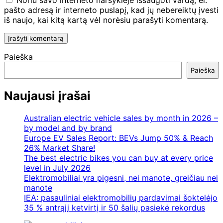
Noriu savo interneto naršyklėje išsaugoti vardą, el.
pašto adresą ir interneto puslapį, kad jų nebereiktų įvesti
iš naujo, kai kitą kartą vėl norėsiu parašyti komentarą.
Paieška
Paieška
Naujausi įrašai
Australian electric vehicle sales by month in 2026 –
by model and by brand
Europe EV Sales Report: BEVs Jump 50% & Reach
26% Market Share!
The best electric bikes you can buy at every price
level in July 2026
Elektromobiliai yra pigesni, nei manote, greičiau nei
manote
IEA: pasauliniai elektromobilių pardavimai šoktelėjo
35 % antrąjį ketvirtį ir 50 šalių pasiekė rekordus