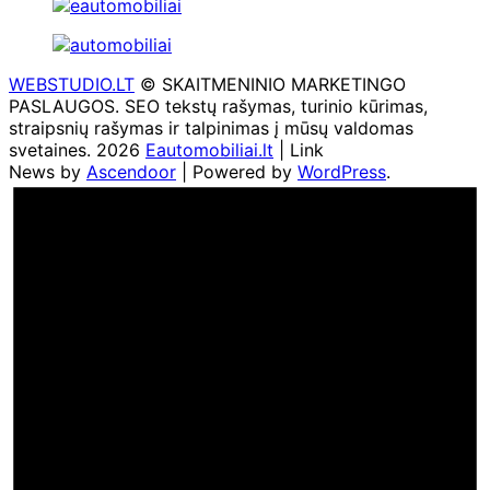
WEBSTUDIO.LT
© SKAITMENINIO MARKETINGO
PASLAUGOS. SEO tekstų rašymas, turinio kūrimas,
straipsnių rašymas ir talpinimas į mūsų valdomas
svetaines. 2026
Eautomobiliai.lt
| Link
News by
Ascendoor
| Powered by
WordPress
.