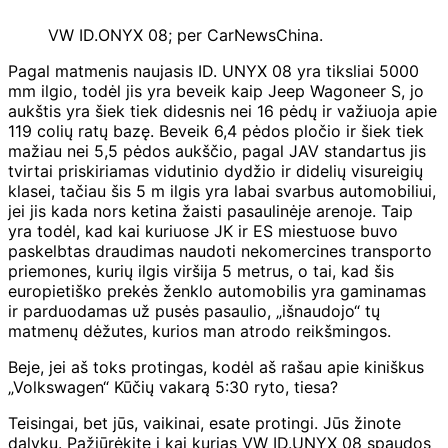
VW ID.ONYX 08; per CarNewsChina.
Pagal matmenis naujasis ID. UNYX 08 yra tiksliai 5000
mm ilgio, todėl jis yra beveik kaip Jeep Wagoneer S, jo
aukštis yra šiek tiek didesnis nei 16 pėdų ir važiuoja apie
119 colių ratų bazę. Beveik 6,4 pėdos pločio ir šiek tiek
mažiau nei 5,5 pėdos aukščio, pagal JAV standartus jis
tvirtai priskiriamas vidutinio dydžio ir didelių visureigių
klasei, tačiau šis 5 m ilgis yra labai svarbus automobiliui,
jei jis kada nors ketina žaisti pasaulinėje arenoje. Taip
yra todėl, kad kai kuriuose JK ir ES miestuose buvo
paskelbtas draudimas naudoti nekomercines transporto
priemones, kurių ilgis viršija 5 metrus, o tai, kad šis
europietiško prekės ženklo automobilis yra gaminamas
ir parduodamas už pusės pasaulio, „išnaudojo“ tų
matmenų dėžutes, kurios man atrodo reikšmingos.
Beje, jei aš toks protingas, kodėl aš rašau apie kiniškus
„Volkswagen“ Kūčių vakarą 5:30 ryto, tiesa?
Teisingai, bet jūs, vaikinai, esate protingi. Jūs žinote
dalykų. Pažiūrėkite į kai kurias VW ID.UNYX 08 spaudos